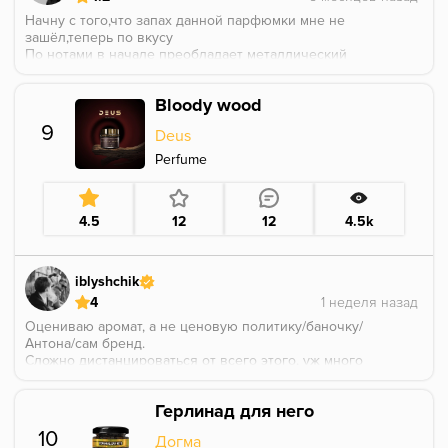
Начну с того,что запах данной парфюмки мне не
зашёл,теперь по вкусу
По нотами в начале преобладает металлический
вкус , вспомнилась,как в детстве облизывал что-то
железное.
Bloody wood
По мере раскрытия вкус у меня ушёл в орех и
кожный аромат.
9
Deus
Дескрипторов в виде цветов не обнаружил.
В целом весь покур доминирует металл с переходом
Perfume
в сладость ореха и с кожей на выдохе.
Разок можно взять,но вторую бы банку не взял.
Для себя назвал данный вкус Старик Джо.
4.5
12
12
4.5k
P.S. Курил на Alpha Bowl Turk Pro, колодка на грани
модель 2. По углям 3x26 - 2+1. Под колпаком - 8
минут.
iblyshchik
4
Оцениваю аромат, а не ценовую политику/баночку/
Антона/сам бренд.
Сложно дистанцироваться от всего этого, уж много
вопросов в голове, так что постараемся
сосредоточиться на этом ЛИМИТЕД WOOD.
Герлинад для него
Хоспаде, как же нудно доставать пальцами этот
пластилин, помогите. Крик души.
10
Догма
4*25, привычный домашний стафф-сетап, 8 минут и в