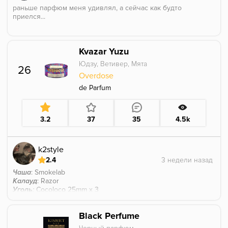
раньше парфюм меня удивлял, а сейчас как будто
приелся...
ну, это курибельно, есть нотки ванили и каких-то
мужских духов, но вкус явно не на постоянку
Kvazar Yuzu
Юдзу, Ветивер, Мята
26
Overdose
de Parfum
3.2
37
35
4.5k
k2style
2.4
Чаша
: Smokelab
Калауд
: Razor
Уголь
:
Cocoloco 25mm x 3
Грелось на всех 3х угольках, с колпаком
Black Perfume
Когда покупал баночку - зацепило прежде всего