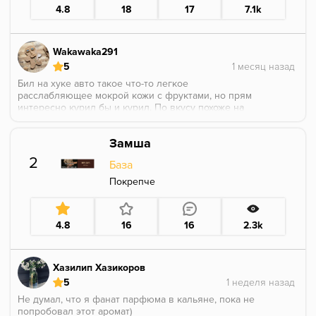
4.8
18
17
7.1k
Wakawaka291
5
Бил на хуке авто такое что-то легкое
расслабляющее мокрой кожи с фруктами, но прям
интересно курил бы и курил. По вкусу похоже на
Hermes rhubarbe.
Замша
2
База
Покрепче
4.8
16
16
2.3k
Хазилип Хазикоров
5
Не думал, что я фанат парфюма в кальяне, пока не
попробовал этот аромат)