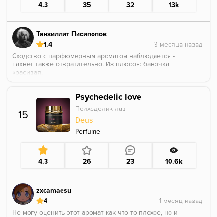
4.3
35
32
13k
розовые ноты или, как шутят мои друзья, эстетика
«бабушкиных духов».
Танзиллит Писипопов
1.4
Сходство с парфюмерным ароматом наблюдается -
пахнет также отвратительно. Из плюсов: баночка
красивая.
Теперь ко вкусу: одеколон "тройка", слизанный с
подмышки бича, горькое послевкусие, но баночка
Psychedelic love
красивая.
Психоделик лав
15
Deus
Perfume
4.3
26
23
10.6k
zxcamaesu
4
Не могу оценить этот аромат как что-то плохое, но и