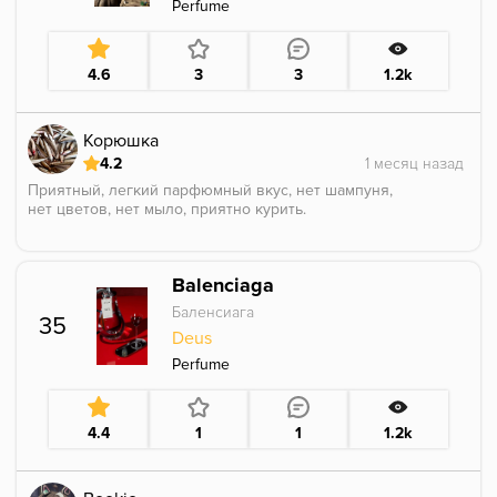
Perfume
4.6
3
3
1.2k
Корюшка
4.2
Приятный, легкий парфюмный вкус, нет шампуня,
нет цветов, нет мыло, приятно курить.
Balenciaga
Баленсиага
35
Deus
Perfume
4.4
1
1
1.2k