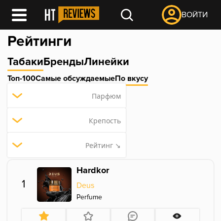
ВОЙТИ
Рейтинги
Табаки
Бренды
Линейки
Топ-100
Самые обсуждаемые
По вкусу
Парфюм
Крепость
Рейтинг ↘
Hardkor
1
Deus
Perfume