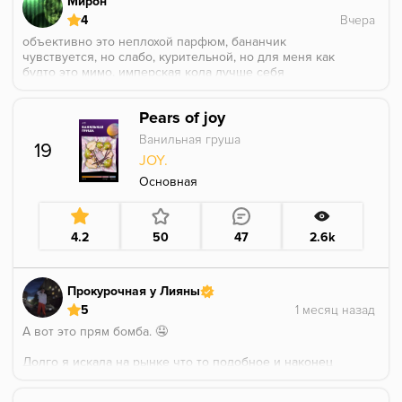
Мирон
4
объективно это неплохой парфюм, бананчик
чувствуется, но слабо, курительной, но для меня как
будто это мимо, имперская кола лучше себя
показала. Грел на 3х26 коколоко
Pears of joy
Ванильная груша
19
JOY.
Основная
4.2
50
47
2.6k
Прокурочная у Лияны
5
А вот это прям бомба. 🤤
Долго я искала на рынке что то подобное и наконец
то нашла.
Наконец то я нашла Парфюм в котором он не