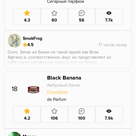
Сигарный парфюм
4.3
60
56
7.7k
SmokFrog
4.5
Соло. Запах из банки не такой яркий как Блэк
Афгано и, соответственно, вкус не представляет из
себя такую какафонию разных нот, он более
спокойный и цветочный, но не в таком приторном
направлении как зачастую бывают женские духи.
Black Banana
Есть небольшая сладость на вдохе и выдохе, а дым
пахнет неописуемо приятно. Подруге очень зашел,
Амбровый банан
18
девочки любят курить мужские одеколоны 😅
Overdose
de Parfum
4.2
106
100
7.9k