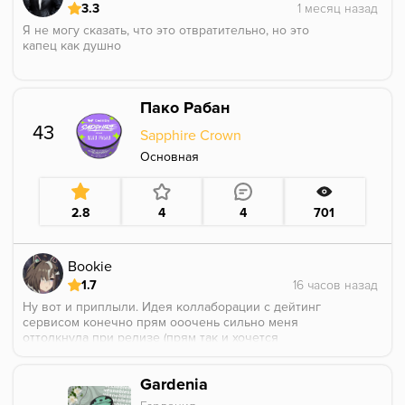
3.3
Я не могу сказать, что это отвратительно, но это
капец как душно
Хоть жирная тётка из электрички, хоть баба из клуба,
не знаю, но у меня было ощущение, что я зашёл в
Пако Рабан
хамам с арома маслами Монталя, было тяжеловато
вдыхать)
43
Sapphire Crown
Для интереса попробовать можно
Основная
2.8
4
4
701
Bookie
1.7
Ну вот и приплыли. Идея коллаборации с дейтинг
сервисом конечно прям ооочень сильно меня
оттолкнула при релизе (прям так и хочется
притянуть за уши тот факт что давайте - ка вы лучше
заколабитесь с Золотым Яблоком, если вы уж
Gardenia
собрались делать духи), но приключения начались
дальше.