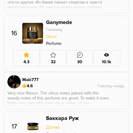
что-то крутое. Из банки пахнет спиртом и чем-то
металлическим. На покуре много пудры, розово-
фиолетовых цветов, нотки сандала. Крепость
показалась легче, чем в классической линейке.
Ganymede
Стоит ли это пробовать? Определенно. Думаю
хорошо будет играть в миксах с нежно-сладкими
Ганимед
16
ягодками)
Deus
Perfume
4.3
32
30
10.1k
Maki777
4.6
Very nice flavour. The citrus notes paired with the
woody notes of this perfume are great. To make it even
better you can add some citrus notes on top.
Баккара Руж
17
Догма