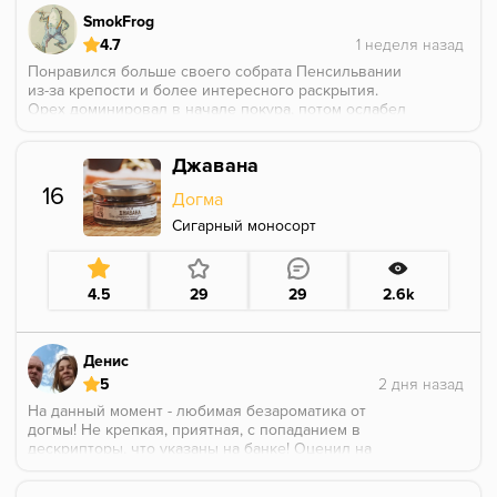
SmokFrog
4.7
Понравился больше своего собрата Пенсильвании
из-за крепости и более интересного раскрытия.
Орех доминировал в начале покура, потом ослабел
и вперед вышла срокойная древесная тема, без
понятия, бочка, не бочка =) Перец покалывал язык
Джавана
всю сессию + еще была небольшая сладость.
16
Догма
Сигарный моносорт
4.5
29
29
2.6k
Денис
5
На данный момент - любимая безароматика от
догмы! Не крепкая, приятная, с попаданием в
дескрипторы, что указаны на банке! Оценил на
"берлога фесте", приобрел домой - балдёж!
Продолжаю удивлять себя тем, что безаромка -