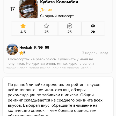
Кубита Коламбия
классная штука
17
Догма
Сигарный моносорт
4.5
25
25
2k
Hookah_KING_69
5
В моносортах не разбираюсь. Сумничать у меня не
получится. Но курится очень мягко, курил в соло, а
также использовал как основу для миксов, чтобы
добиться тонкой/не бьющей ароматики.
В обоих случаях огонь.
По данной линейке представлен рейтинг вкусов,
найти топовые, почитать отзывы, обзоры,
рекомендации по забивкам и миксам. Общий
рейтинг складывается из среднего рейтинга всех
вкусов. Выбирая вкус, обращайте внимание на
количество оценок, – чем больше оценок, тем
объективнее рейтинг