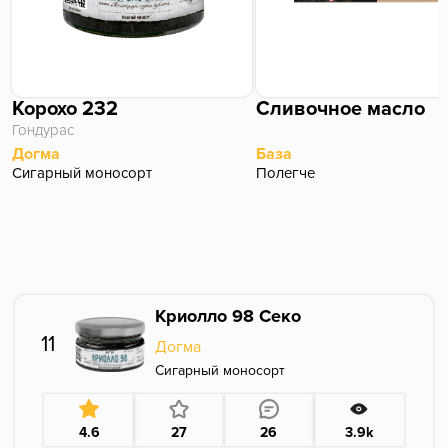
Корохо 232
Сливочное масло
Гондурас
Догма
База
Сигарный моносорт
Полегче
Криолло 98 Секо
11
Догма
Сигарный моносорт
4.6
27
26
3.9k