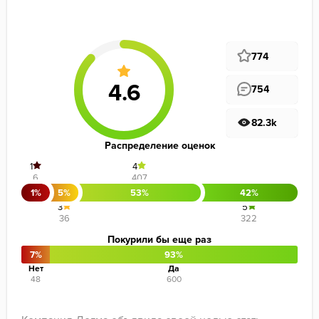
774
754
82.3k
Распределение оценок
1
4
6
407
1%
5%
53%
42%
3
5
36
322
Покурили бы еще раз
7%
93%
Нет
Да
48
600