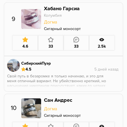
переносит куда то на шаманский вайб, оно того
Хабано Гарсиа
стоило)
Колумбия
9
Догма
Сигарный моносорт
4.6
33
33
2.5k
СибирскийПуэр
4.5
Свой путь в безаромке я только начинаю, и это для
меня отличный вариант. Не убийственно крепкий, но
насыщение никотином присутствует, каких-то четких
дескрипторов не разобрал, хороший, я бы даже
сказал благородный табачный лист.
Сан Андрес
10
Догма
Сигарный моносорт