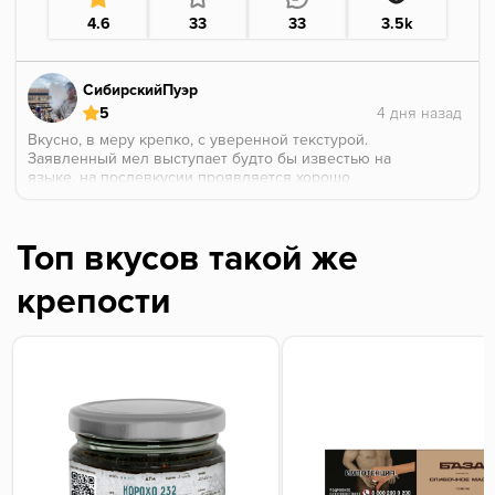
4.6
33
33
3.5k
СибирскийПуэр
5
Вкусно, в меру крепко, с уверенной текстурой.
Заявленный мел выступает будто бы известью на
языке, на послевкусии проявляется хорошо
пропеченная хлебная корка.
С первых тяг понял что сюда отлично впишется
чаек и пошел заваривать дяньхун)
Топ вкусов такой же
крепости