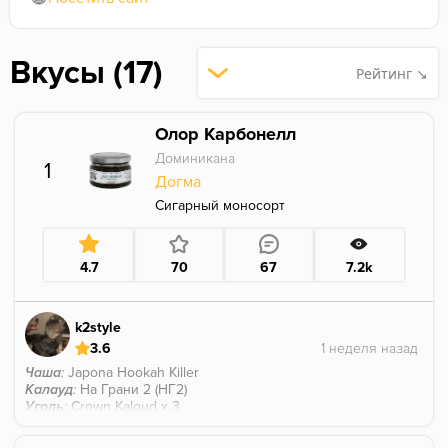
Вкусы (17)
Рейтинг ↘
Олор Карбонелл
Доминикана
1
Догма
Сигарный моносорт
4.7
70
67
7.2k
k2style
3.6
Чаша
:
Japona Hookah Killer
Калауд
:
На Грани 2 (НГ2)
Уголь
:
Crown Kaloud x 3
Грелось на всех 3х угольках, без колпака, пушистая