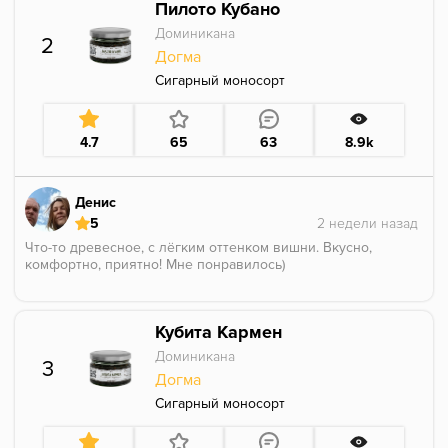
Пилото Кубано
забивка
Доминикана
2
Во время сессии первое, что оущается - это
Догма
составляющая.. кожи/древосности, вымоченной в
цитрусе (гранат?)
Сигарный моносорт
Курится слегка терпковато как мне показалось,
приглушенно. Также порою можно уловить лееегкую
сладость, вероятно легкая вишня, или ее косточка,
4.7
65
63
8.9k
но не броская
Не совсем моё, не хватило бОльшей плотности,
чтоль
Денис
Во время сессии подсушивало слегка
5
Партия 31.10.2025
Что-то древесное, с лёгким оттенком вишни. Вкусно,
комфортно, приятно! Мне понравилось)
Кубита Кармен
Доминикана
3
Догма
Сигарный моносорт