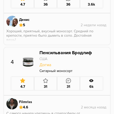
4.7
36
36
3.6k
Денис
5
Хороший, приятный, вкусный моносорт. Средний по
крепости, приятно было дымить в соло. Достойная
вещь!
Пенсильвания Бродлиф
США
4
Догма
Сигарный моносорт
4.7
31
31
6k
Filmriss
4.6
С самого начала улетаешь в стратосферу от