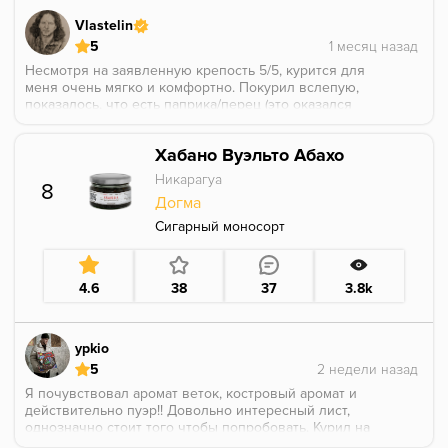
Vlastelin
5
Несмотря на заявленную крепость 5/5, курится для
меня очень мягко и комфортно. Покурил вслепую,
показалось, что есть паприка/перец (это оказался
имбирь, дающий лёгкое ощущение пощипывания),
шоколадность. Кожу не распознал, где-то может в
Хабано Вуэльто Абахо
далеке гуляет. С жаром только аккуратнее, чтобы не
стало горчить, 3-ий уголёк по ощущениям лучше на
Никарагуа
8
время снять
Догма
Сигарный моносорт
4.6
38
37
3.8k
ypkio
5
Я почувствовал аромат веток, костровый аромат и
действительно пуэр!! Довольно интересный лист,
однозначно стоит того чтобы попробовать. Курил на
чашке соло на двух углях. Дымно, приятно, аромат