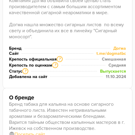
Компания Догма объявила своей целью стать 
производителем с самым большим ассортиментом 
качественной сигарной неароматики в мире.

Догма нашла множество сигарных листов  по всему 
свету и объединила их все в линейку "Сигарный 
моносорт".

Чтобы сделать линейку более понятной для 
Бренд
Догма
Сайт
t.me/dogmatbc
кальянных энтузиастов, на этикетках разместили не 
Крепость официальная
Смешанная
?
только название каждого из сортов, но и страну 
Крепость по оценкам
Средняя
?
произрастания, крепость, год урожая и срок 
Статус
Выпускается
?
выдержки, а также розу вкуса — те дескрипторы, 
Добавлена на сайт
11.10.2024
которые специалисты компании определи во время 
дегустации этих листов.
О бренде
Бренд табака для кальяна на основе сигарного
табачного листа. Известен нетривиальными
ароматами и безароматическими блендами.
Варится тайным обществом кальянных мастеров в г.
Ижевск на собственном производстве.
Посетить сайт