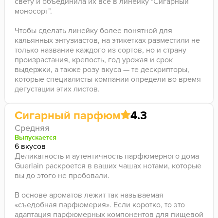
свету и объединила их все в линейку "Сигарный
моносорт".
Чтобы сделать линейку более понятной для
кальянных энтузиастов, на этикетках разместили не
только название каждого из сортов, но и страну
произрастания, крепость, год урожая и срок
выдержки, а также розу вкуса — те дескрипторы,
которые специалисты компании определи во время
дегустации этих листов.
Сигарный парфюм
4.3
Средняя
Выпускается
6 вкусов
Деликатность и аутентичность парфюмерного дома
Guerlain раскроется в ваших чашах нотами, которые
вы до этого не пробовали.
В основе ароматов лежит так называемая
«съедобная парфюмерия». Если коротко, то это
адаптация парфюмерных компонентов для пищевой