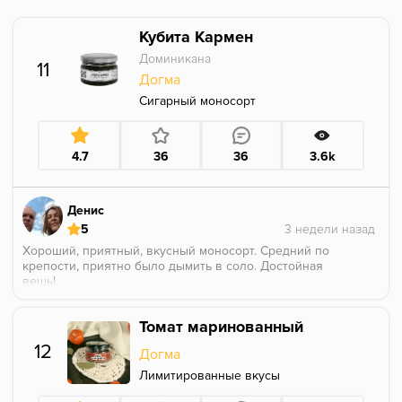
Кубита Кармен
Доминикана
11
Догма
Сигарный моносорт
4.7
36
36
3.6k
Денис
5
Хороший, приятный, вкусный моносорт. Средний по
крепости, приятно было дымить в соло. Достойная
вещь!
Томат маринованный
12
Догма
Лимитированные вкусы