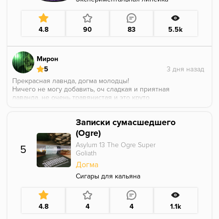
жар в чашке ровно - это уже будет проблема
будущих вас, докуривающих эту чашку часа через
два.
4.8
90
83
5.5k
Мирон
5
Прекрасная лавнда, догма молодцы!
Ничего не могу добавить, оч сладкая и приятная
лаванда, не очень травянистая и это круто
Единственное хз как ее миксовать, мб мерчант оф
догма подскажет в коммах?)
Записки сумасшедшего
(Ogre)
Asylum 13 The Ogre Super
5
Goliath
Догма
Сигары для кальяна
4.8
4
4
1.1k