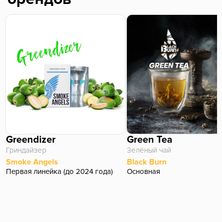
для меня, жаль что его уже нет, ребята из Догмы,
если есть возможность поколдуйте и создайте этот
шедевр в своем исполнении)
Greendizer
Green Tea
Гриндайзер
Зелёный чай
Smoke Angels
Black Burn
Первая линейка (до 2024 года)
Основная