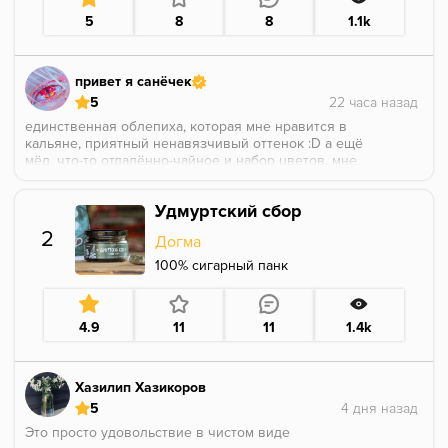
5
8
8
1.1k
привет я санёчек
5
единственная облепиха, которая мне нравится в
кальяне, приятный ненавязчивый оттенок :D а ещё
мёд, что-то отдалённо-чайное и набор цветов, мне
померещился одуванчик и что-то белое, похоже на
гардению или жасмин. ощущается очень натурально,
Удмуртский сбор
гармонично и спокойно, буду брать на постоянку
2
Догма
100% сигарный панк
4.9
11
11
1.4k
Хазилип Хазикоров
5
Это просто удовольствие в чистом виде