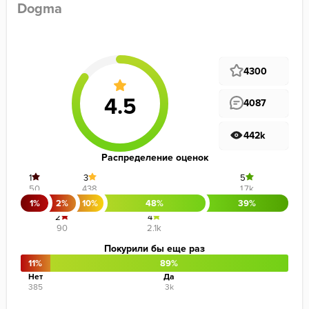
Dogma
4300
4087
442k
Распределение оценок
1
3
5
50
438
1.7k
1%
2%
10%
48%
39%
2
4
90
2.1k
Покурили бы еще раз
11%
89%
Нет
Да
385
3k