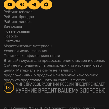
ягоды
. Не засахаренный, не кислый, не
переваренный — а сделанный по хорошему и
проверенному рецепту.
Рейтинг табаков
Рейтинг брендов
Крепость — моё почтение. Подкрутили и аромку, и
Рейтинг линеек
сырьё. Удивительно, я привык к более лёгкой
Зал славы
версии Догмы, а вот сейчас — самое оно.
Новые отзывы
Мой итог: шампуней и мыла здесь — нет! Химозности
Новости
— ну, может, капельку из-за специфики вкуса, но в
Контакты
большей степени в сторону натуральности. Ранее
Маркетинговые материалы
видел наблюдения про парфюм — честно, не
Условия использования
увидел.
Политика конфиденциальности
Этот сайт служит для предоставления отзывов и оценок.
Конкретный итог: да, вкуснотеево это! Ароматика
держится, крепость множится, сырьё вкусное. Но
Сайт не используется в рекламных или маркетинговых
снижу слегка оценку — просто я не такой любитель
целях. Материалы на сайте не являются
данной ягоды. А в остальном — браво!
предложениями о продаже или покупке какого-либо
продукта представленного на сайте Htreviews
© HTReviews 2015 - 2026 Copyright Hookah Tobacco