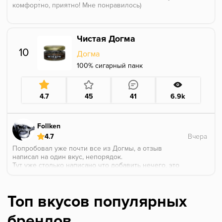
комфортно, приятно! Мне понравилось)
Чистая Догма
10
Догма
100% сигарный панк
4.7
45
41
6.9k
Follken
4.7
Попробовал уже почти все из Догмы, а отзыв
написал на один вкус, непорядок.
Тут уже столько написано что добавить нечего, это
топ среди безаромки, однозначно берите, не
прогадаете)
Курил как и в соло так и миксовал, последний раз
Топ вкусов популярных
было так: добавляем немножечко мороженого от МХ
и получаем что-то похожее на старый забытый вкус
брендов
«мороженое сигара» от чабы, это был топ вкус лично