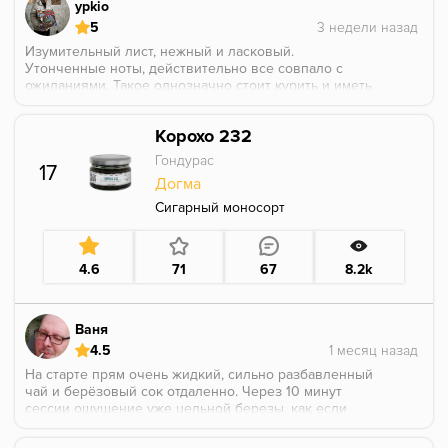
ypkio
5
Изумительный лист, нежный и ласковый.
Утонченные ноты, действительно все совпало с
ожиданиями. Такое однозначно стоит курить и иметь
на полке!! Вдумчиво🙏🏼
Корохо 232
Гондурас
17
Догма
Сигарный моносорт
4.6
71
67
8.2k
Ваня
4.5
На старте прям очень жидкий, сильно разбавленный
чай и берёзовый сок отдаленно. Через 10 минут
сессии ощущение уже цельной березы, как если
приложится к стволу и пить сок. Т.е и дерево и сок и
чуть вяжущее послевкусие. Чай фоновый, едва