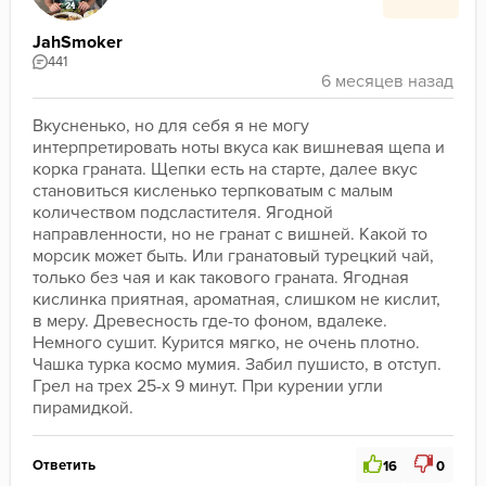
JahSmoker
441
Вкусненько, но для себя я не могу 
интерпретировать ноты вкуса как вишневая щепа и 
корка граната. Щепки есть на старте, далее вкус 
становиться кисленько терпковатым с малым 
количеством подсластителя. Ягодной 
направленности, но не гранат с вишней. Какой то 
морсик может быть. Или гранатовый турецкий чай, 
только без чая и как такового граната. Ягодная 
кислинка приятная, ароматная, слишком не кислит, 
в меру. Древесность где-то фоном, вдалеке. 
Немного сушит. Курится мягко, не очень плотно.
Чашка турка космо мумия. Забил пушисто, в отступ. 
Грел на трех 25-х 9 минут. При курении угли 
пирамидкой.
Ответить
16
0