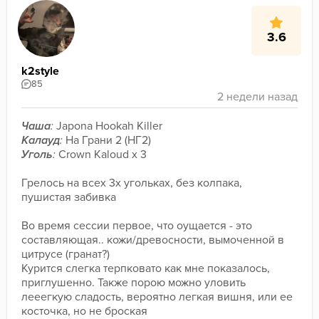
3.6
k2style
85
Чаша
:
 Japona Hookah Killer
Калауд
:
 На Грани 2 (НГ2)
Уголь
:
 Crown Kaloud x 3
Грелось на всех 3х угольках, без колпака, 
пушистая забивка
Во время сессии первое, что оущается - это 
составляющая.. кожи/древосности, вымоченной в 
цитрусе (гранат?)
Курится слегка терпковато как мне показалось, 
приглушенно. Также порою можно уловить 
лееегкую сладость, вероятно легкая вишня, или ее 
косточка, но не броская