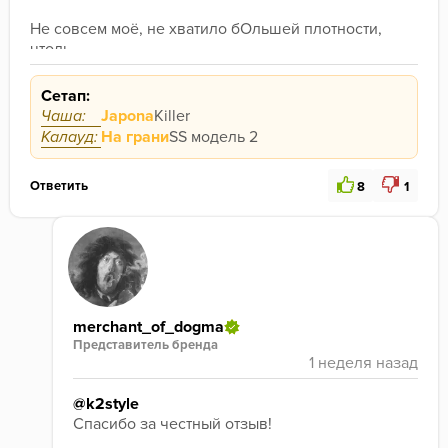
Не совсем моё, не хватило бОльшей плотности, 
чтоль
Во время сессии подсушивало слегка
Сетап:
Партия 31.10.2025
Чаша:
Japona
Killer
Калауд:
На грани
SS модель 2
Ответить
8
1
merchant_of_dogma
Представитель бренда
@k2style
Спасибо за честный отзыв!