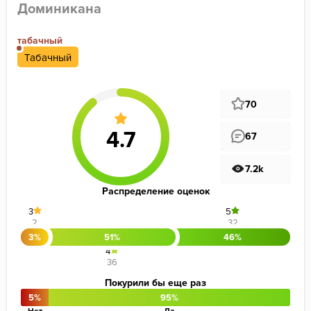
Доминикана
табачный
Табачный
70
67
7.2k
Распределение оценок
3
5
2
32
3%
51%
46%
4
36
Покурили бы еще раз
5%
95%