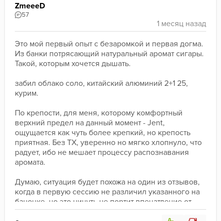
ZmeeeD
57
Это мой первый опыт с безаромкой и первая догма.
Из банки потрясающий натуральный аромат сигары. 
Такой, которым хочется дышать. 
забил облако соло, китайский алюминий 2+1 25, 
курим.
По крепости, для меня, которому комфортный 
верхний предел на данный момент - Jent, 
ощущается как чуть более крепкий, но крепость 
приятная. Без ТХ, уверенно но мягко хлопнуло, что 
радует, ибо не мешает процессу распознавания 
аромата.
Думаю, ситуация будет похожа на один из отзывов, 
когда в первую сессию не различил указанного на 
баночке, но это ничуть не портит впечатление от 
сессии. 