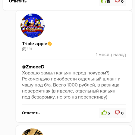
Это приятный чистый (это ж БА, ну) аромат листа.
Ответить
15
0
Уверен, что это первый и точно не последний шаг 
на пути к употреблению БА.
В данный момент я бы это описал как возможность 
покурить кальян не отвлекаясь на лишние 
ароматизаторы. 
Буду пробовать ещё, в том числе в разных сетапах
Triple apple
331
@ZmeeeD
Хорошо замыл кальян перед покуром?)
Рекомендую приобрести отдельный шланг и 
чашу под б/а. Всего 1000 рублей, в разница 
невероятная (в идеале, отдельный кальян 
под безаромку, но это на перспективу)
Ответить
5
0