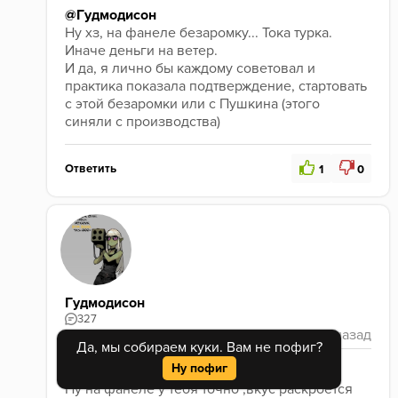
@Гудмодисон
Ну хз, на фанеле безаромку... Тока турка. 
Иначе деньги на ветер. 
И да, я лично бы каждому советовал и 
практика показала подтверждение, стартовать 
с этой безаромки или с Пушкина (этого 
синяли с производства) 
Ответить
1
0
Гудмодисон
327
Да, мы собираем куки. Вам не пофиг?
Ну пофиг
@Trikotash
Ну на фанеле у тебя точно ,вкус раскроется 