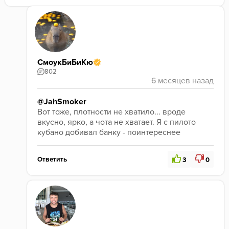
СмоукБиБиКю
802
@JahSmoker
Вот тоже, плотности не хватило... вроде 
вкусно, ярко, а чота не хватает. Я с пилото 
кубано добивал банку - поинтереснее
Ответить
3
0