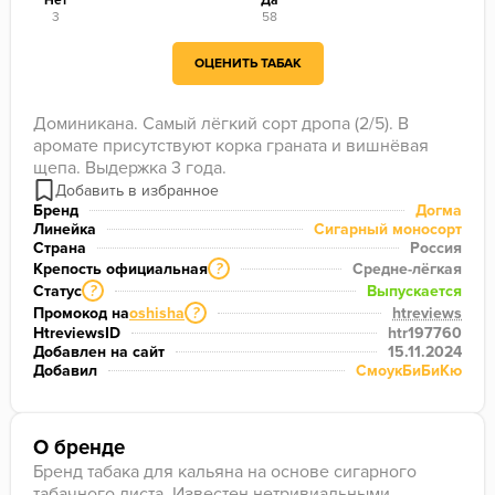
Нет
Да
3
58
ОЦЕНИТЬ ТАБАК
Доминикана. Самый лёгкий сорт дропа (2/5). В 
аромате присутствуют корка граната и вишнёвая 
щепа. Выдержка 3 года.
Бренд
Догма
Линейка
Сигарный моносорт
Страна
Россия
Крепость официальная
Средне-лёгкая
?
Статус
Выпускается
?
Промокод на
oshisha
htreviews
?
HtreviewsID
htr197760
Добавлен на сайт
15.11.2024
Добавил
СмоукБиБиКю
О бренде
Бренд табака для кальяна на основе сигарного
табачного листа. Известен нетривиальными