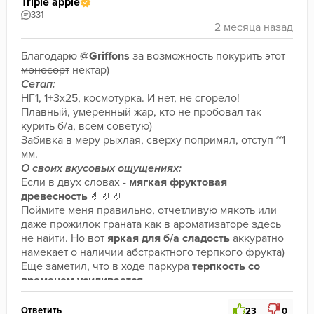
Triple apple
331
Благодарю 
@Griffons
 за возможность покурить этот 
моносорт
 нектар)
Сетап:
НГ1, 1+3х25, космотурка. И нет, не сгорело! 
Плавный, умеренный жар, кто не пробовал так 
курить б/а, всем советую)
Забивка в меру рыхлая, сверху попримял, отступ ~1 
мм.
О своих вкусовых ощущениях:
Если в двух словах - 
мягкая
фруктовая 
древесность
 🤌🤌🤌
Поймите меня правильно, отчетливую мякоть или 
даже прожилок граната как в ароматизаторе здесь 
не найти. Но вот 
яркая для б/а сладость
 аккуратно 
намекает
о наличии 
абстрактного
 терпкого фрукта)
Еще заметил, что в ходе паркура 
терпкость со 
временем усиливается
.
Итог:
Это очень вкусно! Почему тогда 4.8/5, а не все 5/5? 
Ответить
23
0