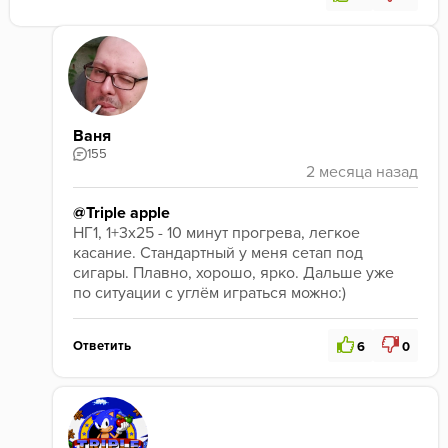
Потому лично мне 
не хватило характера и 
плотности во вкусе.
 Ну и крепость не моя. Но 
пробовать однозначно стоит всем!
Ваня
155
@Triple apple
НГ1, 1+3х25 - 10 минут прогрева, легкое 
касание. Стандартный у меня сетап под 
сигары. Плавно, хорошо, ярко. Дальше уже 
по ситуации с углём играться можно:) 
Ответить
6
0