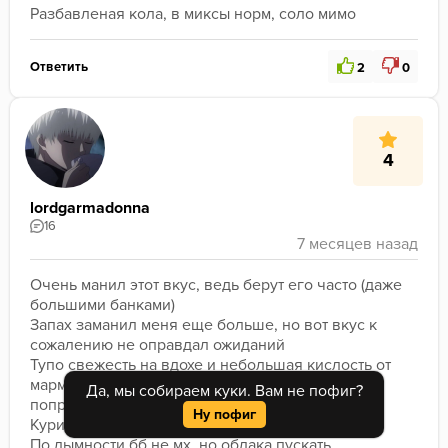
Разбавленая кола, в миксы норм, соло мимо
Ответить
2
0
4
lordgarmadonna
16
Очень манил этот вкус, ведь берут его часто (даже 
большими банками) 
Запах заманил меня еще больше, но вот вкус к 
сожалению не оправдал ожиданий
Тупо свежесть на вдохе и небольшая кислость от 
мармеладок, колы ваще не увидел( Думаю 
Да, мы собираем куки. Вам не пофиг?
попробую еще раз точно и мб поменяю мнение
Ну пофиг
Курил минут 50 на 3х (1 снимал после прогрева)
По дымности бб не мх, но облака пускать 