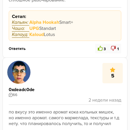
сплошное разочарование. 
Сетап:
Кальян:
Alpha Hookah
Smart+
Чаша:
UPG
Standart
Калауд:
Kaloud
Lotus
Ответить
3
1
5
0xdeadc0de
66
по вкусу это именно аромат кока кольных мишек, 
но именно аромат. самого мармелада, текстуры и т.д 
нету. что планировалось получить, то и получил