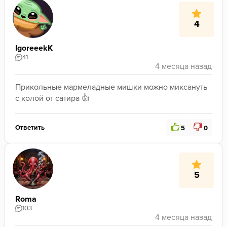
4
IgoreeekK
41
Прикольные мармеладные мишки можно миксануть 
с колой от сатира 👍 
Ответить
5
0
5
Roma
103