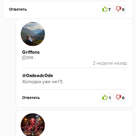
Ответить
7
0
Griffons
308
@0xdeadc0de
Холодка уже нет?)
Ответить
1
0