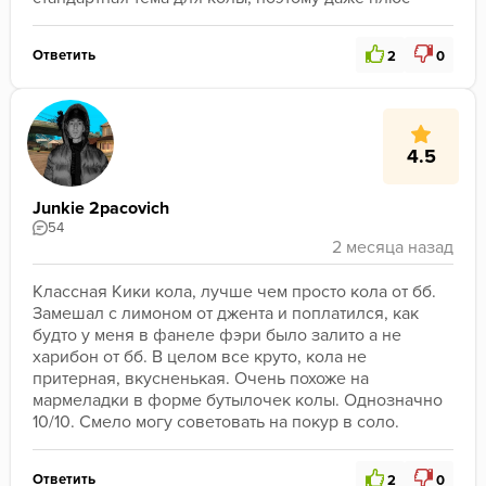
Ответить
2
0
4.5
Junkie 2pacovich
54
Классная Кики кола, лучше чем просто кола от бб. 
Замешал с лимоном от джента и поплатился, как 
будто у меня в фанеле фэри было залито а не 
харибон от бб. В целом все круто, кола не 
притерная, вкусненькая. Очень похоже на 
мармеладки в форме бутылочек колы. Однозначно 
10/10. Смело могу советовать на покур в соло.
Ответить
2
0