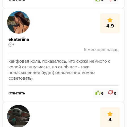
4.9
ekateriina
7
кайфовая кола, показалось, что схожа немного с 
колой от энтузиаста, но от bb все - таки 
понасыщеннее будет) однозначно можно 
советовать)
Ответить
6
0
4