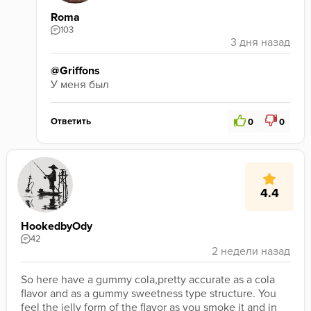
Roma
103
@Griffons
У меня был 
Ответить
0
0
4.4
HookedbyOdy
42
So here have a gummy cola,pretty accurate as a cola 
flavor and as a gummy sweetness type structure. You 
feel the jelly form of the flavor as you smoke it and in 