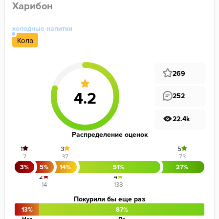
Харибон
холодные напитки
Кола
269
252
22.4k
Распределение оценок
1
3
5
7
37
73
3%
5%
14%
51%
27%
2
4
14
138
Покурили бы еще раз
13%
87%