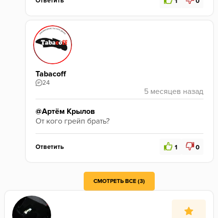
Ответить
1
0
Tabacoff
24
@Артём Крылов
От кого грейп брать? 
Ответить
1
0
СМОТРЕТЬ ВСЕ (3)