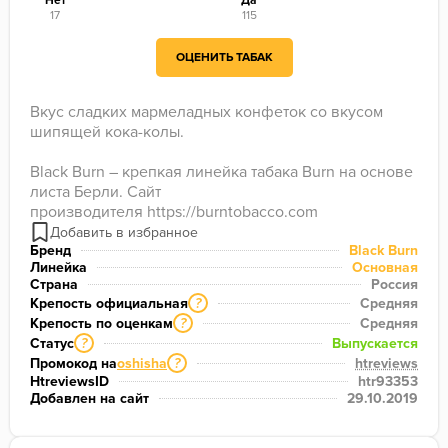
Нет
Да
17
115
ОЦЕНИТЬ ТАБАК
Вкус сладких мармеладных конфеток со вкусом 
шипящей кока-колы.

Black Burn – крепкая линейка табака Burn на основе 
листа Берли. Сайт 
производителя https://burntobacco.com
Бренд
Black Burn
Линейка
Основная
Страна
Россия
Крепость официальная
Средняя
?
Крепость по оценкам
Средняя
?
Статус
Выпускается
?
Промокод на
oshisha
htreviews
?
HtreviewsID
htr93353
Добавлен на сайт
29.10.2019