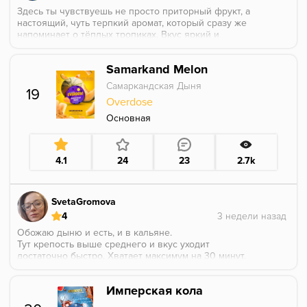
Здесь ты чувствуешь не просто приторный фрукт, а
настоящий, чуть терпкий аромат, который сразу же
напоминает о тёплых тропиках. Вкус яркий и
насыщенный
Samarkand Melon
Самаркандская Дыня
19
Overdose
Основная
4.1
24
23
2.7k
SvetaGromova
4
Обожаю дыню и есть, и в кальяне.
Тут крепость выше среднего и вкус уходит
достаточно быстро. Хватает максимум на 30 минут.
Сладость есть, в миксах себя ведет неплохо, одеяло
не перетягивает.
Имперская кола
Хочется поярче и слаще. Будто недозрела эта
дынька, а хочется прям аромат явный!