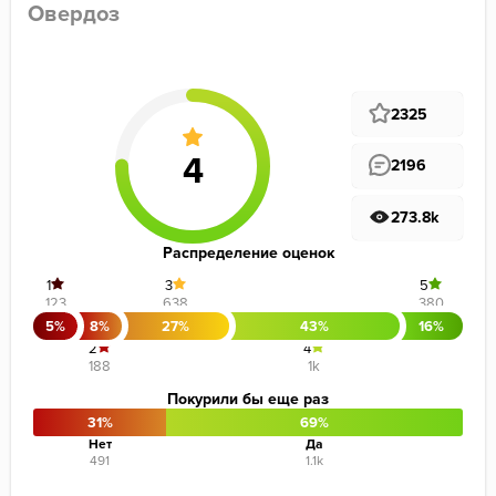
Овердоз
2325
2196
273.8k
Распределение оценок
1
3
5
123
638
380
5%
8%
27%
43%
16%
2
4
188
1k
Покурили бы еще раз
31%
69%
Нет
Да
491
1.1k