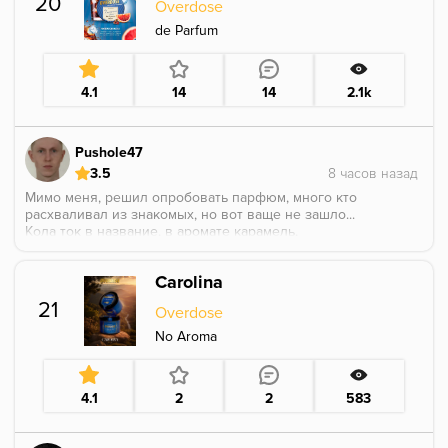
20
Overdose
Неоднозначные ощущения, но создалась мотивация
искать лучше.
de Parfum
4.1
14
14
2.1k
Pushole47
3.5
Мимо меня, решил опробовать парфюм, много кто
расхваливал из знакомых, но вот ваще не зашло...
Кола ток в название, в аромате карамель,
цитрусовая горчинка это то, что в новинку, а о в
основе такое ощущение, что лежит мускусная
Carolina
вишня от того же самого производителя, только без
вишни.
21
Overdose
В общем, первый покупатель вообще не зашёл,
вернулось воспоминание о той самой вишни только
No Aroma
с другими компонентами, не спорю, кому-то зайдёт)
4.1
2
2
583