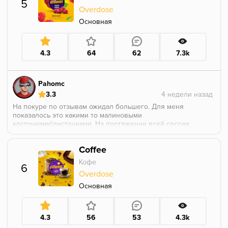
5
как в бане) плюс немного смородины и совсем
Overdose
капельку меда.
Основная
4.3
64
62
7.3k
Pahomc
3.3
На покуре по отзывам ожидал большего. Для меня
показалось это какими то малиновыми
косточками\листочками. На протяжении всей сессии
аромка приглушенная и не особо выразительная,
особо и не разберёшь вкуса
Coffee
Кофе
6
Overdose
Основная
4.3
56
53
4.3k