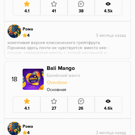
4.1
41
38
4.5k
Рома
4
кокетливая версия классического грейпфрута.
Горчинка здесь почти не чувствуется: вместо нее -
сочная, сладковатая мякоть с легкой кислинкой и
явными оттенками малины
Bali Mango
Балийский манго
18
Overdose
Основная
4.1
27
26
4.6k
Рома
4