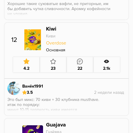
Хорошие такие суховатые вафли, не приторные, им
бы добавить чутка сливочности. Аромку кофейности
не уловил.
Kiwi
Киви
12
Overdose
Основная
4.2
23
22
2.1k
Ванёк1991
3.5
Это был микс: 70 киви + 30 клубника musthave.
итак по порядку:
минут 10-15 терпкость киви имеется
сладость - ну с сладкой клубникой мастхэва не
понятно, сладкое оно или нет.
Guajava
кислинки совсем не увидел, и её тут как раз не
хватает.
Гуайява