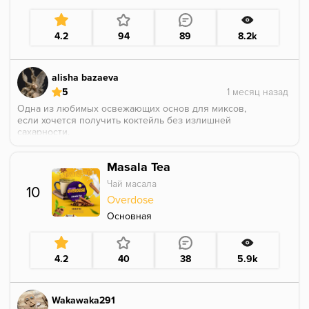
4.2
94
89
8.2k
alisha bazaeva
5
Одна из любимых освежающих основ для миксов,
если хочется получить коктейль без излишней
сахарности.
Masala Tea
Чай масала
10
Overdose
Основная
4.2
40
38
5.9k
Wakawaka291