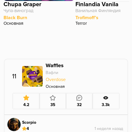
Chupa Graper
Finlandia Vanila
Чупа-виноград
Ванильная Финляндия
Black Burn
Trofimoff’s
Основная
Terror
Waffles
Вафли
11
Overdose
Основная
4.2
35
32
3.3k
Scorpio
4