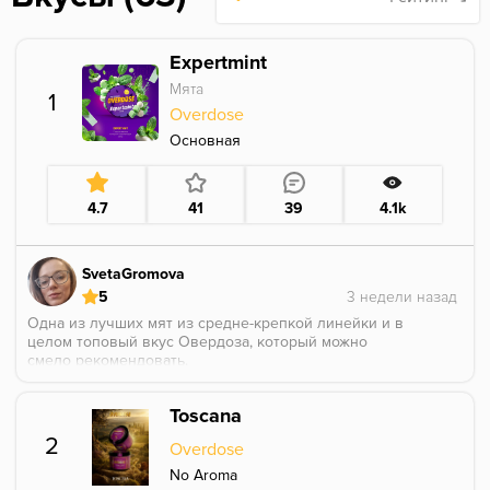
Expertmint
Мята
1
Overdose
Основная
4.7
41
39
4.1k
SvetaGromova
5
Одна из лучших мят из средне-крепкой линейки и в
целом топовый вкус Овердоза, который можно
смело рекомендовать.
Если не будет в наличие тростниковой мяты от ББ и
Дино Хулигана, то можно смело забивать рыхло эту.
Toscana
В соло не курила, так как люблю неочень крепкие
табаки, но для миксов супер!
2
Overdose
No Aroma