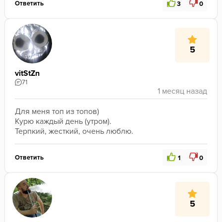
Ответить
3
0
5
vitStZn
71
Для меня топ из топов)
Курю каждый день (утром). 
Терпкий, жесткий, очень люблю. 
Ответить
1
0
5