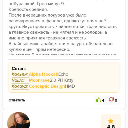
чебурашкой. Грел минут 9.
Крепость средняя.
После вчерашних покуров уже было 
разочаровался в фанеле, однако тут прям всё 
круто. Вкус прям есть, чайные нотки, травянистость 
а главное свежесть - не мятная и не холодок, а 
именно приятная травяная свежесть.
В чайные миксы зайдет прям на ура, обязательно 
куплю еще - прям интересно.
Не ставлю 5, т.к вся эта чайная история немного не 
моя, я больше по десертам или кислым вкусам, но 
этот прям хорош.
Сетап:
Кальян:
Alpha Hookah
Echo
Чаша:
Moonrave
2.0 PH Kitty
Калауд:
Conceptic Design
HMD
Ответить
4
0
4.8