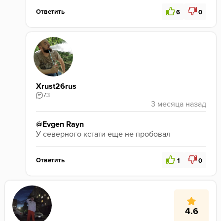
Ответить
6
0
Xrust26rus
73
@Evgen Rayn
У северного кстати еще не пробовал 
Ответить
1
0
4.6