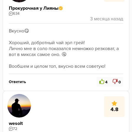
Прокурочная у Лияны
634
Вкусно😋 
﻿Хороший, добротный чай эрл грей! 
﻿Лично мне в соло показался немножко резковат, а 
вот в миксах самое оно. 🤤 
﻿Вообшем и целом топ, вкусно всем советую! 
Ответить
4
0
4.8
wesolt
72