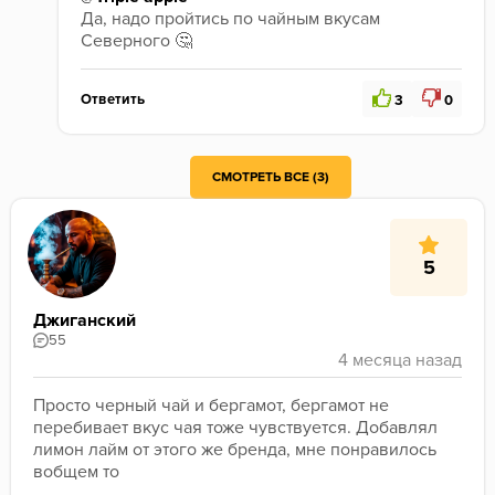
Да, надо пройтись по чайным вкусам 
Северного 🤔
Ответить
3
0
Ну, он тож неплох. Чуть терпкости не хватает, цветочно-сладенький такой (ну, был). Я его, как то, 50/50 с зел.чаем ББ смешал - получилось оч даже. Правда, сейчас есть Троф и, как будто, потребность подзакрывает
СМОТРЕТЬ ВСЕ (3)
5
Джиганский
55
Просто черный чай и бергамот, бергамот не 
перебивает вкус чая тоже чувствуется. Добавлял 
лимон лайм от этого же бренда, мне понравилось 
вобщем то 