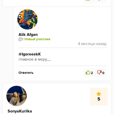
Alik Afgan
1
Новый участник
@IgoreeekK
главное в меру,,,,
Ответить
2
0
5
SonyaKurilka