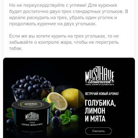
Но не переусердствуйте с углями! Для курения
будет достаточно двух-трех стандартных угольков. В
идеале раскурить на трех, убрать один уголек и
продолжать курение на двух угольках.
Если же вы хотите курить на трех угольках, то не
забывайте о контроле жара, чтобы не перегреть
табак.