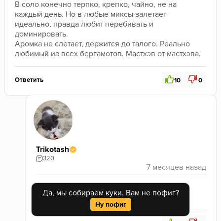
В соло конечно терпко, крепко, чайно, не на 
каждый день. Но в любые миксы залетает 
идеально, правда любит перебивать и 
доминировать. 
Аромка не слетает, держится до талого. Реально 
любимый из всех бергамотов. Мастхэв от мастхэва.   
Ответить
10
0
Trikotash
320
@Ana Emiroglu
Да, мы собираем куки. Вам не пофиг?
Каскадно курила?) 
Ну пофиг