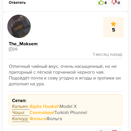
Ответить
4
0
5
The_Moksem
26
Отличный чайный вкус, очень насыщенный, но не 
приторный с лёгкой горчинкой черного чая. 
Подойдёт почти к сему угодно и ягоды и тропики он 
дополнит на ура.
Сетап:
Кальян:
Alpha Hookah
Model X
Чаша:
Cosmobowl
Turkish Phunnel
Калауд:
Фольга
Фольга