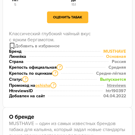
Нет
Да
5
151
ОЦЕНИТЬ ТАБАК
Классический глубокий чайный вкус

с ярким бергамотом.
Бренд
MUSTHAVE
Линейка
Основная
Страна
Россия
Крепость официальная
Средняя
?
Крепость по оценкам
Средне-лёгкая
?
Статус
Выпускается
?
Промокод на
oshisha
htreviews
?
HtreviewsID
htr190397
Добавлен на сайт
04.04.2022
О бренде
MUSTHAVE – один из самых известных брендов
табака для кальяна, который задал новые стандарты