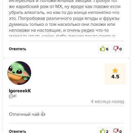
интересных и положительных эмоций. Пробуя тот 
же карибский ром от МХ, ну вроде как похоже если 
убрать алкоголь, но как-то до конца непонятно что 
это. Попробовав различного рода ягоды и фрукты 
думаешь только о том насколько они похожи или 
непохожи на настоящие, и очень редко что-то 
может вызвать какие-либо эмоции после первых 
затяжек.
Возможно не самый лучший чайный вкус на рынке, 
Ответить
6
0
но это мне ещё предстоит узнать)
Смело могу рекомендовать пробовать как и в соло 
для особых ценителей чая без сахара, так и 
создавать чайные композиции вообще с чем 
4.5
угодно на ваш вкус.
IgoreeekK
41
Отличный чай 👍
Ответить
2
0