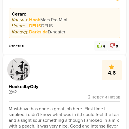
Сетап:
Кальян:
Hoob
Mars Pro Mini
Чаша:
DEUS
DEUS
Калауд:
Darkside
D-heater
Ответить
4
0
4.6
HookedbyOdy
42
Must-have has done a great job here. First time I 
smoked i didn't know what was in it,I could feel the tea 
and a slight sour something although I smoked in a mix 
with a peach. It was very nice. Good and intense flavor 