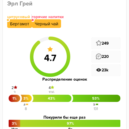
Эрл Грей
цитрусовый
горячие напитки
Бергамот
Черный чай
249
220
23k
Распределение оценок
2
4
3
106
1%
3%
43%
53%
3
5
8
131
Покурили бы еще раз
3%
97%