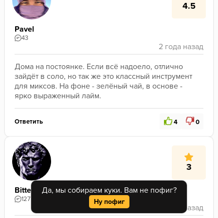
4.5
Pavel
43
Дома на постоянке. Если всё надоело, отлично 
зайдёт в соло, но так же это классный инструмент 
для миксов. На фоне - зелёный чай, в основе - 
ярко выраженный лайм.
Ответить
4
0
3
Да, мы собираем куки. Вам не пофиг?
Bitter
127
Ну пофиг