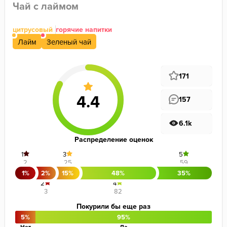
Чай с лаймом
цитрусовый
горячие напитки
Лайм
Зеленый чай
171
157
6.1k
Распределение оценок
1
3
5
2
25
59
1%
2%
15%
48%
35%
2
4
3
82
Покурили бы еще раз
5%
95%