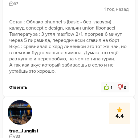
57
Сетап : Облако phunnel s (basic - без глазури) , 
калауд conceptic design, кальян union fibonacci 

Температура : 3 угля maxflow 2+1, прогрев 6 минут, 
через 5 пирамида, переодически ставил на борт

Вкус : сравнивая с хард линейкой это тот же чай, но 
в нем как будто меньше лимона. Думаю что ещё 
раз куплю и перепробую, на чем то типа турки.

А так как вкус который забиваешь в соло и не 
устаёшь это хорошо.
Ответить
1
0
4.4
true_Junglist
733