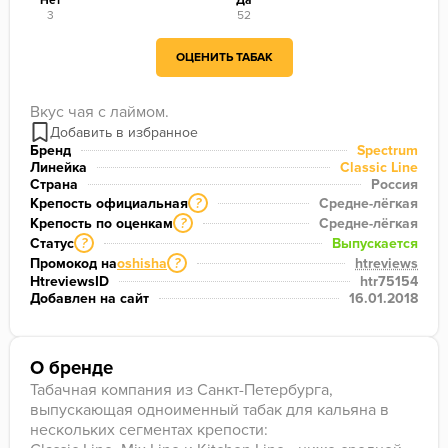
Нет
Да
3
52
ОЦЕНИТЬ ТАБАК
Вкус чая с лаймом.
Бренд
Spectrum
Линейка
Classic Line
Страна
Россия
Крепость официальная
Средне-лёгкая
?
Крепость по оценкам
Средне-лёгкая
?
Статус
Выпускается
?
Промокод на
oshisha
htreviews
?
HtreviewsID
htr75154
Добавлен на сайт
16.01.2018
О бренде
Табачная компания из Санкт-Петербурга,
выпускающая одноименный табак для кальяна в
нескольких сегментах крепости: