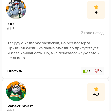
4
KKK
49
Твёрдую четвёрку заслужил, но без восторга. 
Приятная кислинка лайма отчётливо присутствует. 
И база чайная есть. Но, мне показалось суховато и 
не дымно.
Ответить
1
0
4.7
VanekBravest
41