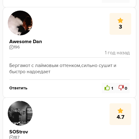
3
Awesome Dan
196
Бергамот с лаймовым оттенком,сильно сушит и 
быстро надоедает
Ответить
1
0
4.7
SOStrov
187