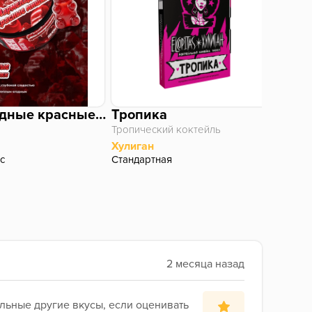
Мармеладные красные мишки
Тропика
Ulti
Тропический коктейль
Грецк
Хулиган
Deus
ic
Стандартная
Основ
льные другие вкусы, если оценивать 