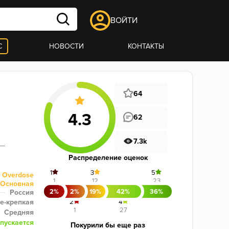
ВОЙТИ
С
НОВОСТИ
КОНТАКТЫ
64
62
7.3k
— 
Распределение оценок
1
3
5
Overdose
1
12
23
Основная
2%
2%
19%
42%
36%
Россия
е-крепкая
2
4
1
27
Средняя
пускается
Покурили бы еще раз