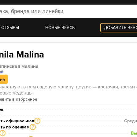
 ОТЗЫВЫ
НОВЫЕ ВКУСЫ
ДОБАВИТЬ ВКУ
ila Malina
пинская малина
ый
на
чувствуют в нем садовую малину, другие — косточки, третьи 
овые леденцы.
ка
а
сть официальная
Средн
?
ть по оценкам
?
Вы
?