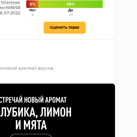
htreviews
5%
95%
htr194958
Нет
Да
6.07.2022
2
37
ОЦЕНИТЬ ТАБАК
инейкой крепких вкусов.