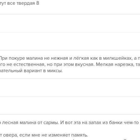
тут все твердая 8
ри покуре малина не нежная и лёгкая как в милкшейках, а п
о не естественная, но при этом вкусная. Мелкая нарезка, та
чательный вариант в миксы.
лесная малина от сармы. И вот эта на запах из банки чем-то 
т овера, если мне не изменяет память.