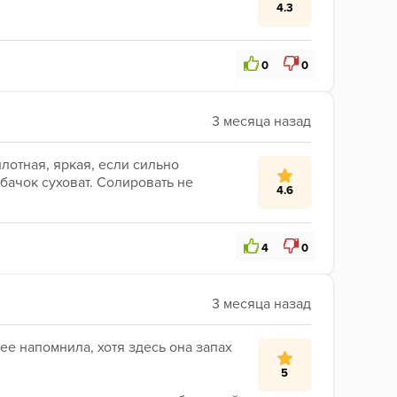
4.3
0
0
лотная, яркая, если сильно 
бачок суховат. Солировать не 
4.6
4
0
ее напомнила, хотя здесь она запах 
5