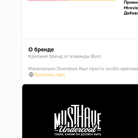
Промо
Htrevi
Добавл
О бренде
Крепкий бренд от команды Burn.
Изначально Overdose был просто особо крепким 
Посетить сайт