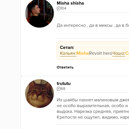
Misha shisha
104
Да интересно , да в миксы , да в
Сетап:
Кальян:
Misha
Revolt hero
Чаша:
C
Ответить
trututu
68
Из шайбы пахнет малиновым джем
не особо выразительная, особо и 
выдоха. Нарезка средняя, приятно
Крепости не ощутил, видимо, наре