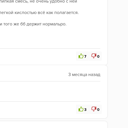
липкая смесь, не очень удобно с ней 
легкой кислостью всё как полагается. 
и того же бб держит нормальро. 
7
0
3
0