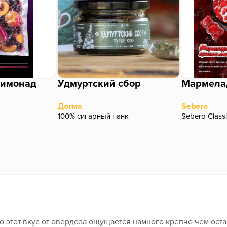
лимонад
Удмуртский сбор
Догма
Sebero
100% сигарный панк
Sebero Class
о этот вкус от овердоза ощущается намного крепче чем оста