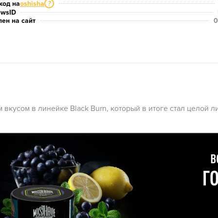
код на
oshisha
?
ewsID
ен на сайт
0
вкусом в линейке Black Burn, который в итоге стал целой л