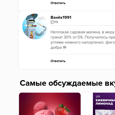
Ответить
Ванёк1991
119
Неплохая садовая малина, в меру с
гранат 30% от DS. Получилось при
углями немного напортачил, фиго
добра 🤟 
Ответить
Самые обсуждаемые вк