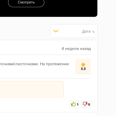
Дата ↘
точками\листочками. На протяжении 
3.3
1
0