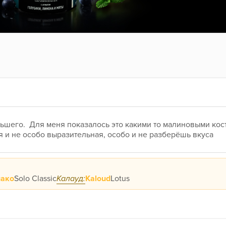
ьшего.  Для меня показалось это какими то малиновыми кос
 и не особо выразительная, особо и не разберёшь вкуса
ако
Solo Classic
Калауд:
Kaloud
Lotus