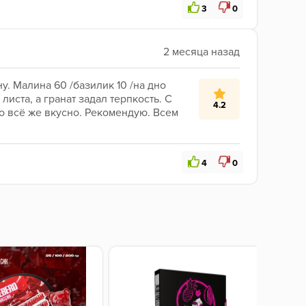
3
0
у. Малина 60 /базилик 10 /на дно 
ста, а гранат задал терпкость. С 
4.2
о всё же вкусно. Рекомендую. Всем 
4
0