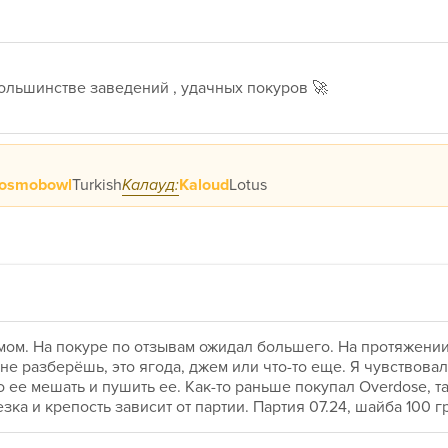
 большинстве заведений , удачных покуров 🚀
osmobowl
Turkish
Калауд:
Kaloud
Lotus
ом. На покуре по отзывам ожидал большего. На протяжении 
не разберёшь, это ягода, джем или что-то еще. Я чувствовал
 ее мешать и пушить ее. Как-то раньше покупал Overdose, там
зка и крепость зависит от партии. Партия 07.24, шайба 100 