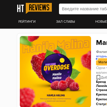
РЕЙТИНГИ
ЗАЛ СЛАВЫ
НОВЫЕ
Man
Филип
ягодн
Мали
Одни 
малин
Бренд
Линей
Стран
Крепо
Крепос
Статус