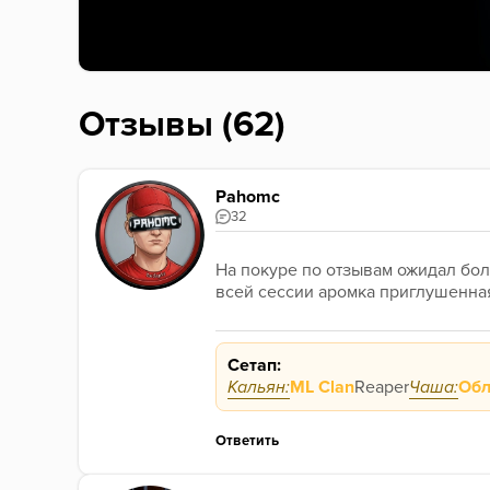
Отзывы (62)
Pahomc
32
На покуре по отзывам ожидал бол
всей сессии аромка приглушенная
Сетап:
Кальян:
ML Clan
Reaper
Чаша:
Обл
Ответить