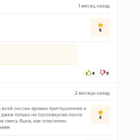
5
4
0
всей сессии аромка приглушенная и 
 джем только на послевкусии после 
3
 смесь была, как пластилин. 
грамм