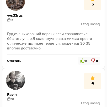
5
vvs33rus
151
Гуд,очень хороший персик,если сравнивать с 
бб,этот лучше.В соло скучноват,в миксах просто 
отлично,не мылит,не теряется,процентов 30-35 
вполне достаточно
Ответить
0
0
4
Ravin
78