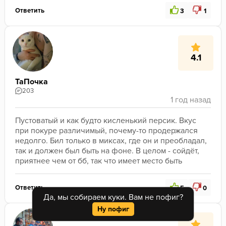
Ответить
3
1
4.1
ТаПочка
203
Пустоватый и как будто кисленький персик. Вкус 
при покуре различимый, почему-то продержался 
недолго. Бил только в миксах, где он и преобладал, 
так и должен был быть на фоне. В целом - сойдёт, 
приятнее чем от бб, так что имеет место быть
Ответить
5
0
Да, мы собираем куки. Вам не пофиг?
Ну пофиг