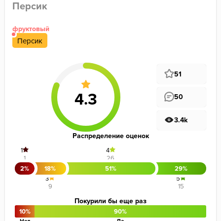
Персик
фруктовый
Персик
51
50
3.4k
Распределение оценок
1
4
1
26
2%
18%
51%
29%
3
5
9
15
Покурили бы еще раз
10%
90%