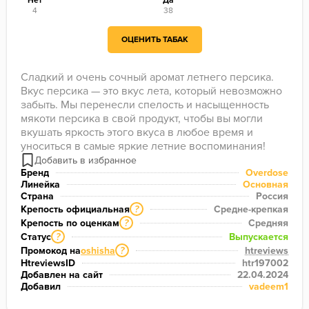
Нет
Да
4
38
ОЦЕНИТЬ ТАБАК
Сладкий и очень сочный аромат летнего персика. 
Вкус персика — это вкус лета, который невозможно 
забыть. Мы перенесли спелость и насыщенность 
мякоти персика в свой продукт, чтобы вы могли 
вкушать яркость этого вкуса в любое время и 
уноситься в самые яркие летние воспоминания!
Бренд
Overdose
Линейка
Основная
Страна
Россия
Крепость официальная
Средне-крепкая
?
Крепость по оценкам
Средняя
?
Статус
Выпускается
?
Промокод на
oshisha
htreviews
?
HtreviewsID
htr197002
Добавлен на сайт
22.04.2024
Добавил
vadeem1