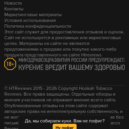
Новости
Контакты
Маркетинговые материалы
Условия использования
Политика конфиденциальности
Этот сайт служит для предоставления отзывов и оценок.
Сайт не используется в рекламных или маркетинговых
целях. Материалы на сайте не являются
предложениями о продаже или покупке какого-либо
продукта представленного на сайте Htreviews
© HTReviews 2015 - 2026 Copyright Hookah Tobacco
Reviews. Все права защищены. Отдельные обзоры и
мнения участников не отражают мнение всего сайта.
Опубликованные отзывы на этом сайте содержат
авторские права на интеллектуальную собственность, и
не могут быть воспроизведены в какой-либо форме без
Да, мы собираем куки. Вам не пофиг?
письменного согласия администрации Hookah Tobacco
Ну пофиг
Reviews.