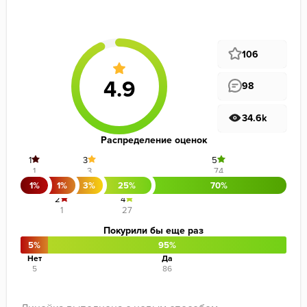
106
98
34.6k
Распределение оценок
1
3
5
1
3
74
1%
1%
3%
25%
70%
2
4
1
27
Покурили бы еще раз
5%
95%
Нет
Да
5
86