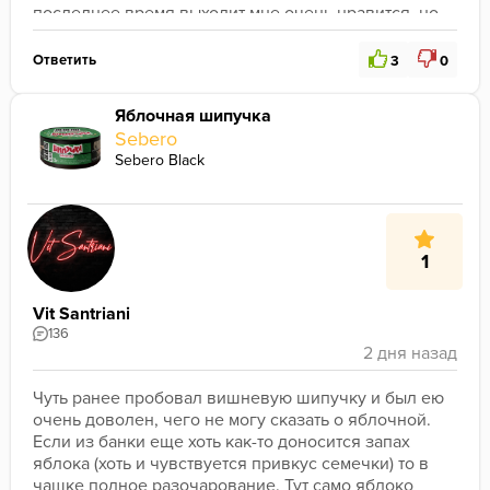
последнее время выходит мне очень нравится, но 
не в этот раз. Может я себя накрутил и ожидал 
слишком многого? Не знаю, но именно этот микс не 
Ответить
3
0
очень зашел... 
Моя оценка - 6/10. 
Яблочная шипучка
Sebero
Sebero Black
1
Vit Santriani
136
Чуть ранее пробовал вишневую шипучку и был ею 
очень доволен, чего не могу сказать о яблочной. 
Если из банки еще хоть как-то доносится запах 
яблока (хоть и чувствуется привкус семечки) то в 
чашке полное разочарование. Тут само яблоко 