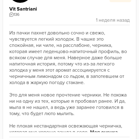
Vit Santriani
136
Из пачки пахнет довольно сочно и свежо, 
чувствуется легкий холодок. В чашке это 
спокойная, ни чиле, на расслабоне, черника, 
которая имеет леденцово-напиточный профиль, во 
всяком случае для меня. Наверное даже больше 
напиточная история, потому что из-за легкого 
холодка у меня этот аромат ассоциируется с 
черничным лимонадом со льдом, в запотевшем от 
холода в жаркую погоду стакане.
Это для меня новое прочтение черники. Не похожа 
ни на одну из тех, которые я пробовал ранее. И да, 
мыла я не нашел, а ведь уже заранее готовился в 
тому, что будет люто мылить.
Не плохая нестандартная освежающая черничка, 
которая мне хорошо зашла в соло. 
Моя оценка - 
8/10.