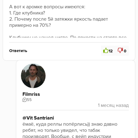
А вот к аромке вопросы имеются:
1. Где клубника?
2. Почему после 5й затяжки яркость падает 
примерно на 70%?
Клубнику не нашел нигде. По яркости на старте все 
было хорошо, но аромка быстро куда-то ушла 
(видимо искать клубнику). В общем, не порядок.
Ответить
12
0
Продукт не доведен до ума, но перспективы есть. 
Моя оценка - 5/10
. Поправят аромку - будет 
больше.
Filmriss
55
@Vit Santriani
ёмаё, куда реллы попёрлись)) знаю давно 
ребят, но только увидел, что табак 
производят. Вообще, с вейп индустрии 