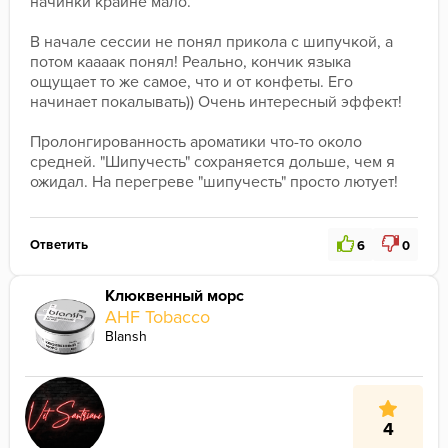
начинки крайне мало.
В начале сессии не понял прикола с шипучкой, а 
потом каааак понял! Реально, кончик языка 
ощущает то же самое, что и от конфеты. Его 
начинает покалывать)) Очень интересный эффект!
Пролонгированность ароматики что-то около 
средней. "Шипучесть" сохраняется дольше, чем я 
ожидал. На перегреве "шипучесть" просто лютует!
Ощущения от аромата только положительные! 
Интересно, как Себеро добились этого эффекта, и 
Ответить
6
0
безопасно ли это для здоровья? 
Моя оценка - 9/10
.
Клюквенный морс
AHF Tobacco
Blansh
4