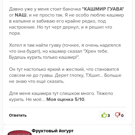
Давно уже у меня стоит баночка 
"КАШМИР ГУАВА"
от 
NAШ
, и не просто так. Я не особо люблю кашмир 
в кальяне и забиваю его крайне редко, под 
настроение. Но тут черт дернул, и я решил что 
пора.
Хотел я там найти гуаву (точнее, я очень надеялся 
что она будет), но кашмир сказал "Хрен тебе. 
Будешь курить только кашмир!". 
Он тут настолько яркий и жесткий, что становится 
совсем не до гуавы. Дерет глотку, ТХшит... Больше 
не знаю что еще сказать.
Для меня кашмира тут слишком много. Тяжело 
курить. Не моё... 
Моя оценка 5/10
.
Ответить
3
0
Фруктовый йогурт