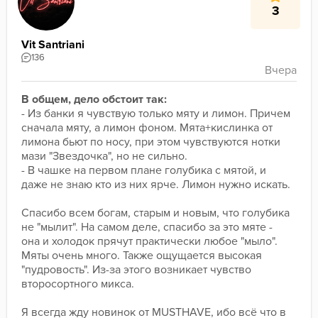
В миксах (ШТООО?!) данная безароматика служит 
3
связующим элементом и придает чашке приятный 
табачный оттенок.
Vit Santriani
136
Что по итогу?
 Мне понравилось в соло, но еще 
больше понравилось в миксах. 
Моя оценка - 8/10.
В общем, дело обстоит так:
- Из банки я чувствую только мяту и лимон. Причем 
сначала мяту, а лимон фоном. Мята+кислинка от 
лимона бьют по носу, при этом чувствуются нотки 
мази "Звездочка", но не сильно.
- В чашке на первом плане голубика с мятой, и 
даже не знаю кто из них ярче. Лимон нужно искать.
Спасибо всем богам, старым и новым, что голубика 
не "мылит". На самом деле, спасибо за это мяте - 
она и холодок прячут практически любое "мыло". 
Мяты очень много. Также ощущается высокая 
"пудровость". Из-за этого возникает чувство 
второсортного микса.
Я всегда жду новинок от MUSTHAVE, ибо всё что в 