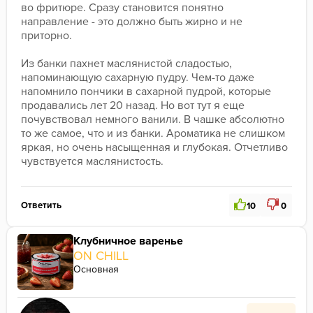
во фритюре. Сразу становится понятно 
направление - это должно быть жирно и не 
приторно.
Из банки пахнет маслянистой сладостью, 
напоминающую сахарную пудру. Чем-то даже 
напомнило пончики в сахарной пудрой, которые 
продавались лет 20 назад. Но вот тут я еще 
почувствовал немного ванили. В чашке абсолютно 
то же самое, что и из банки. Ароматика не слишком 
яркая, но очень насыщенная и глубокая. Отчетливо 
чувствуется маслянистость.
Забавный и не навязчивый аромат. В миксе не 
пробовал, так как быстро в соло банку затрепал. 
Ответить
10
0
Понравится сладкоежкам. 
Моя оценка - 8/10.
Клубничное варенье
ON CHILL
Основная