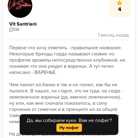
4
Vit Santriani
136
Первое что хочу отметить - правильное название. 
Некоторые бренды гордо называют схожие по 
профилю ароматы непосредственно клубникой, не 
понимая что она уходит в варенье. А тут четко 
написано - ВАРЕНЬЕ.
Чем пахнет из банки я так и не понял, как бы ни 
пытался. В чашке, на старте, это ни туда, ни сюда - 
земляничное варенье (да, именно земляничное), 
ну или, как мне сначала показалось, в силу 
горчинки от семечки и в принципе из-за общей 
томности аромата - сильно подсушенная, но еще 
Да, мы собираем куки. Вам не пофиг?
немного мягкая клубника.
Ну пофиг
На дистанции ароматика немного меняется. 