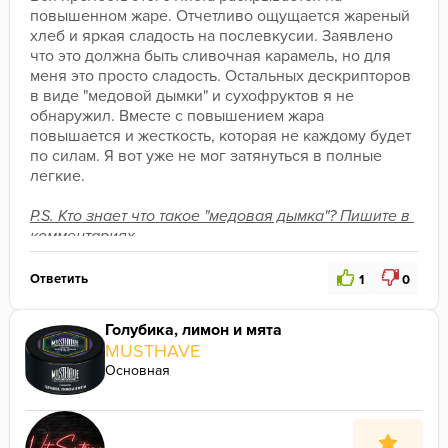
повышенном жаре. Отчетливо ощущается жареный 
хлеб и яркая сладость на послевкусии. Заявлено 
что это должна быть сливочная карамель, но для 
меня это просто сладость. Остальных дескрипторов 
в виде "медовой дымки" и сухофруктов я не 
обнаружил. Вместе с повышением жара 
повышается и жесткость, которая не каждому будет 
по силам. Я вот уже не мог затянуться в полные 
легкие.
P.S. Кто знает что такое "медовая дымка"? Пишите в 
комментариях.
Интереснее всего в конце сессии. Жесткость 
Ответить
1
0
сменяется мягкостью, как по ощущениям, так и 
ароматике.
Голубика, лимон и мята
MUSTHAVE
Крепость здесь, по моим личным ощущениям, на 
Основная
твердую 6/10. Ну, типо, для соло покура больше и 
не нужно. Хотя кто-то любит еще бОльшую 
крепость.