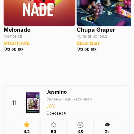
Melonade
Chupa Graper
Мелонад
Чупа-виноград
MUSTHAVE
Black Burn
Основная
Основная
Jasmino
Зелёный чай жасмином
11
JOY.
Основная
4.2
50
48
2k