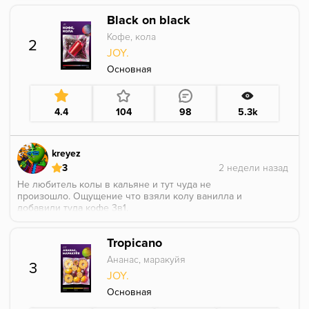
Black on black
Кофе, кола
2
JOY.
Основная
4.4
104
98
5.3k
kreyez
3
Не любитель колы в кальяне и тут чуда не
произошло. Ощущение что взяли колу ванилла и
добавили туда кофе 3в1.
Крепости не уловил, довольно легкий продукт.
Tropicano
Ананас, маракуйя
3
JOY.
Основная