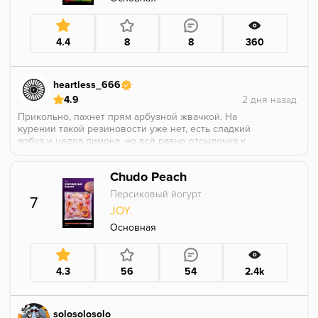
4.4
8
8
360
heartless_666
4.9
Прикольно, пахнет прям арбузной жвачкой. На
курении такой резиновости уже нет, есть сладкий
арбуз и цедра лимона, но всё равно отсылочка к
сладкой арбузной жвачке присутствует)) Напомнило
один из древних эпик ароматов элемента - арбузный
Chudo Peach
холлс, надо только свежести закинуть.
Персиковый йогурт
7
JOY.
Основная
4.3
56
54
2.4k
solosolosolo