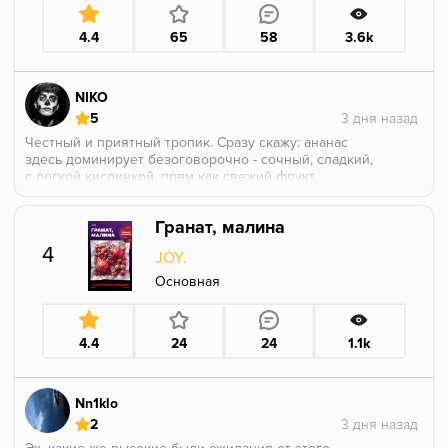
4.4
65
58
3.6k
NIKO
5
Честный и приятный тропик. Сразу скажу: ананас
здесь доминирует безоговорочно - сочный, сладкий,
с легкой кислинкой, прям как свежий фрукт.
Маракуйя чувствуется фоном, добавляет
интересную слегка кисло-травянистую нотку, но не
Гранат, малина
перебивает ананас. Самое классное - сладость не
убивает рецепторы, она мягкая, без этой приторно-
4
JOY.
сахарной атаки. Вкус держится стабильно, не
вырождается в химию. Хорошее попадание!
Основная
4.4
24
24
1.1k
Nn1klo
2