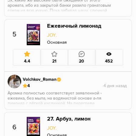
Эх, какие же высокие были ожидания от этого
аромата, ибо из закрытой банки разило гранатовым
соком на всю кухню. Пока забивал чашу, слюнкой
давился насколько это насыщенно и вкусно пахнет.
Но, к сожалению, ожидание и реальность как всегда
Ежевичный лимонад
на разных берегах, про насыщенность в покуре
здесь забыли, ибо это очень слабо и блекло по
5
JOY.
сравнению с тем, как пахнет этот аромат.
Основная
4.4
21
20
452
Volchkov_Roman
4
Аромка полностью соответствует заявленной -
ежевика, без мыла, на водянистой основе а-ля
лимонад с лёгкой кислинкой. На перегреве
появилась лёгкая горчинка типа зернышек ягоды,
но сильно баловаться не стал, колпак убрал и
27. Арбуз, лимон
горчинка ушла.
6
JOY.
Основная