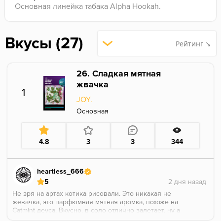
Основная линейка табака Alpha Hookah.
Вкусы (27)
Рейтинг ↘
26. Сладкая мятная
жвачка
1
JOY.
Основная
4.8
3
3
344
heartless_666
5
Не зря на артах котика рисовали. Это никакая не
жевачка, это парфюмная мятная аромка, похоже на
Catmint деуса. Вкусно, в соло отлично залетает, ну а
в миксы сам бог велел что называется.