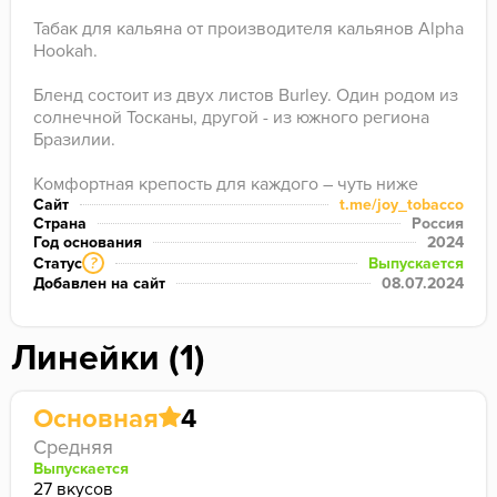
Табак для кальяна от производителя кальянов Alpha 
Hookah.

Бленд состоит из двух листов Burley. Один родом из 
солнечной Тосканы, другой - из южного региона 
Бразилии. 

Комфортная крепость для каждого – чуть ниже 
среднего, стремящаяся к средней.
Сайт
t.me/joy_tobacco
Страна
Россия
Год основания
2024
Статус
Выпускается
?
Добавлен на сайт
08.07.2024
Линейки (1)
Основная
4
Средняя
Выпускается
27 вкусов