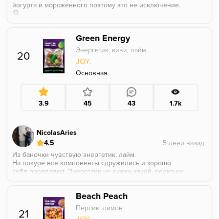
йогурта и мороженного поэтому это не исключение.
🤤
Очееееень приятный, нежный и сладкий пломбир
Green Energy
который здесь доминирует.
Также приятный и что удивило сладкий апельсин.
Энергетик, киви, лайм
20
JOY.
Вообщем аромат бомба всем бесспорно советую! 😋
Основная
3.9
45
43
1.7k
NicolasAries
4.5
Из баночки чувствую энергетик, лайм.
На покуре все компоненты сдружились и хорошо
себя проявляют. Энергетик не скажу какой, редко их
пью и для меня все стандартные на одно лицо. Киви
с лаймом дают лёгкую кислинку. Однако как здесь
Beach Peach
уже отмечали табак немного тусклый, хотелось бы
поярче вкус, поэтому пол-балла снимем.
Персик, лимон
21