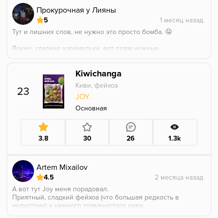
Прокурочная у Лияны
5
Тут и лишних слов, не нужно это просто бомба. 🤤
Яркие, сладкие карамельки, вот прям нежные
Молочные ириски.
Клубника сладкая и натуральная.
Kiwichanga
Всем бесспорно советую это топ! 😋
Киви, фейхоа
23
JOY.
Основная
3.8
30
26
1.3k
Artem Mixailov
4.5
А вот тут Joy меня порадовал.
Приятный, сладкий фейхоа (что большая редкость в
индустрии) и немного травянистого киви.
Фейхоа на первом месте и это в данном случае