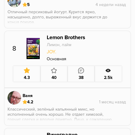
5
Отличный персиковый йогурт. Курится ярко,
насыщенно, долго, выраженный вкус держится до
конца покура.
Lemon Brothers
Лимон, лайм
8
JOY.
Основная
4.3
40
38
2.5k
Ваня
4.2
Классический, зелёный кальянный микс, но
исполненный очень хорошо. Не отдает химозой,
горчит слегка и вполне приятно. Лицо, к сожалению,
не кукурузит, но слегка кисленько. Ревень, он же
крыжовник - может и дает дополнительной
Виноградно-
терпкости и нейтрализует фейри:)