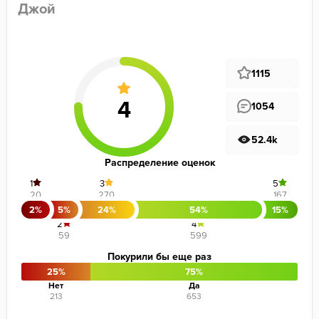
Джой
1115
1054
52.4k
Распределение оценок
1
3
5
20
270
167
2%
5%
24%
54%
15%
2
4
59
599
Покурили бы еще раз
25%
75%
Нет
Да
213
653