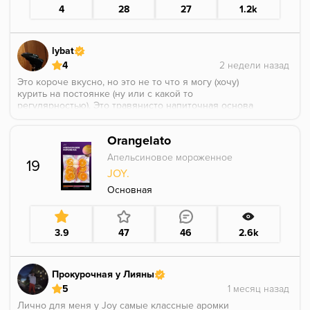
4
28
27
1.2k
lybat
4
Это короче вкусно, но это не то что я могу (хочу)
курить на постоянке (ну или с какой то
регулярностью). Это травянисто напиточная основа
с ярко выраженным персиком, который дает некую
наполненность и сочность и все подслащено медом
Orangelato
на выдохе. Достаточно понятно, исполнено на
отлично, но просто не мое.
Апельсиновое мороженное
19
JOY.
Основная
3.9
47
46
2.6k
Прокурочная у Лияны
5
Лично для меня у Joy самые классные аромки