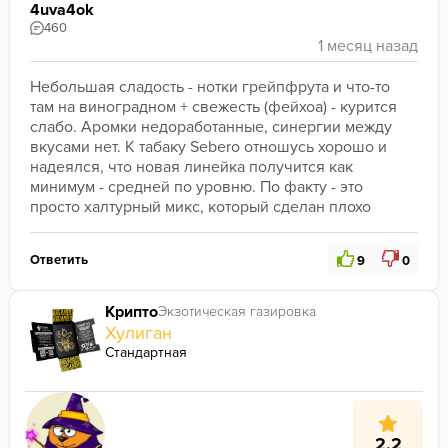
4uva4ok
460
Небольшая сладость - нотки грейпфрута и что-то 
там на виноградном + свежесть (фейхоа) - курится 
слабо. Аромки недоработанные, синергии между 
вкусами нет. К табаку Sebero отношусь хорошо и 
надеялся, что новая линейка получится как 
минимум - средней по уровню. По факту - это 
просто халтурный микс, который сделан плохо
Ответить
9
0
Крипто
Экзотическая газировка
Хулиган
Стандартная
2.2