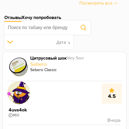
Посмотреть все ->
Отзывы
Хочу попробовать
Дата ↘
Цитрусовый шок
Very Sour
Sebero
Sebero Classic
4.5
4uva4ok
460