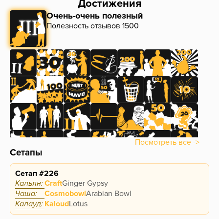
Достижения
Очень-очень полезный
Полезность отзывов 1500
Посмотреть все ->
Сетапы
Сетап #226
Кальян:
Craft
Ginger Gypsy
Чаша:
Cosmobowl
Arabian Bowl
Калауд:
Kaloud
Lotus