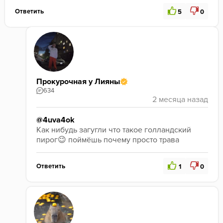
Ответить
5
0
Прокурочная у Лияны
634
@4uva4ok
Как нибудь загугли что такое голландский 
пирог😉 поймёшь почему просто трава
Ответить
1
0