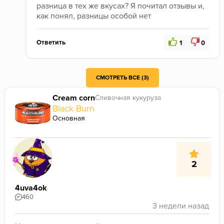
разница в тех же вкусах? Я почитал отзывы и, 
как понял, разницы особой нет
Ответить
1
0
База и большая часть новых вкусов зашли, а старые вкусы, перенесенные в новую линейку, ещё не пробовал)
СМОТРЕТЬ ВСЕ (3)
Cream corn
Сливочная кукуруза
Black Burn
Основная
2
4uva4ok
460