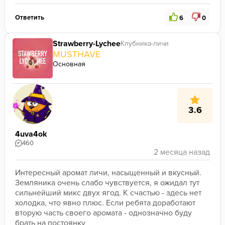
Ответить
6
0
Strawberry-Lychee
Клубника-личи
MUSTHAVE
Основная
3.6
4uva4ok
460
Интересный аромат личи, насыщенный и вкусный. 
Земляника очень слабо чувствуется, я ожидал тут 
сильнейший микс двух ягод. К счастью - здесь нет 
холодка, что явно плюс. Если ребята доработают 
вторую часть своего аромата - однозначно буду 
брать на постоянку 