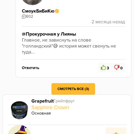
СмоукБиБиКю
802
@Прокурочная у Лияны
Главное, не зависнуть на слове 
"голландский"😅 история может свенуть не 
туда...
Ответить
3
0
СМОТРЕТЬ ВСЕ (3)
Grapefruit
Грейпфрут
Sapphire Crown
Основная