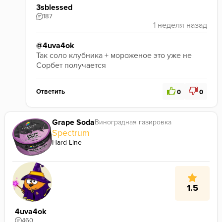
3sblessed
187
@4uva4ok
Так соло клубника + мороженое это уже не 
Сорбет получается
Ответить
0
0
Grape Soda
Виноградная газировка
Spectrum
Hard Line
1.5
4uva4ok
460