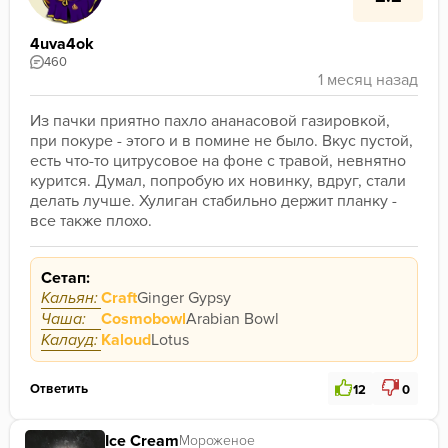
4uva4ok
460
Из пачки приятно пахло ананасовой газировкой, 
при покуре - этого и в помине не было. Вкус пустой, 
есть что-то цитрусовое на фоне с травой, невнятно 
курится. Думал, попробую их новинку, вдруг, стали 
делать лучше. Хулиган стабильно держит планку - 
все также плохо.
Сетап:
Кальян:
Craft
Ginger Gypsy
Чаша:
Cosmobowl
Arabian Bowl
Калауд:
Kaloud
Lotus
Ответить
12
0
Ice Cream
Мороженое