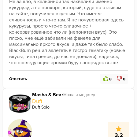
Не зашло, в кальянной так нахвалили именно 
кукурузу, а не попкорн, который, судя по отзывам 
на сайте, получился вкусным. Что имеем: 
сливочность и что-то там. Я не почувствовал здесь 
кукурузы, просто что-то сливочное + 
консервированное что ли (непонятен вкус). Это 
плохо, мне ещё забивали на фанеле для 
максимально яркого вкуса  и даже так было слабо. 
BlackBurn решил залететь в гастро-тематику (новые 
вкусы, типа гренок, до нас не доехали), надеюсь, 
что последующие аромки буду напорядок выше
Ответить
8
0
Masha & Bear
Маша и медведь
Duft
Duft Solo
3.2