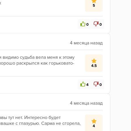
х
5
0
0
 видимо судьба вела меня к этому 
хорошо раскрылся как горьковато-
4.5
4
0
ы тут нет. Интересно будет 
вашке с глазурью. Сарма не сгорела, 
4