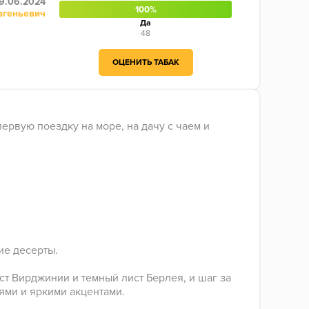
9.06.2024
100%
вгеньевич
Да
48
ОЦЕНИТЬ ТАБАК
ервую поездку на море, на дачу с чаем и
ие десерты.
ст Вирджинии и темный лист Берлея, и шаг за
ями и яркими акцентами.