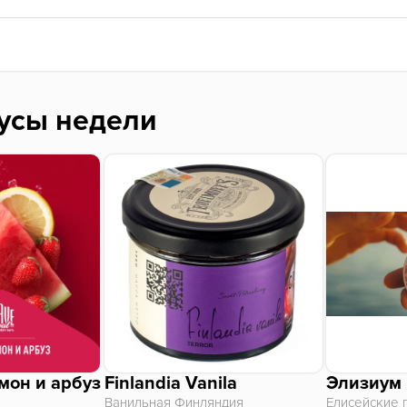
усы недели
мон и арбуз
Finlandia Vanila
Элизиум
Ванильная Финляндия
Елисейские 