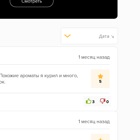
Дата ↘
Похожие ароматы я курил и много, 
ок.
5
3
0