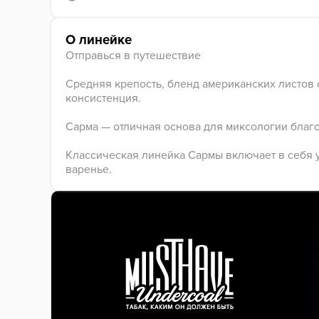
О линейке
Отправься в путешествие
Средняя крепость, бленд американских листов 
консистенция.
Сарма — отличная основа для миксологии благ
Классическая линейка Сармы включает в себя 
варенье.