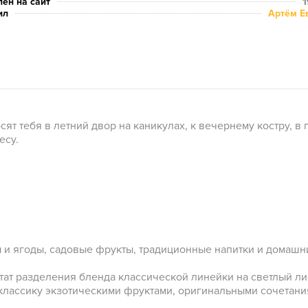
ен на сайт
1
ил
Артём Е
т тебя в летний двор на каникулах, к вечернему костру, в п
есу.
 и ягоды, садовые фрукты, традиционные напитки и домашн
тат разделения бленда классической линейки на светлый ли
лассику экзотическими фруктами, оригинальными сочетани