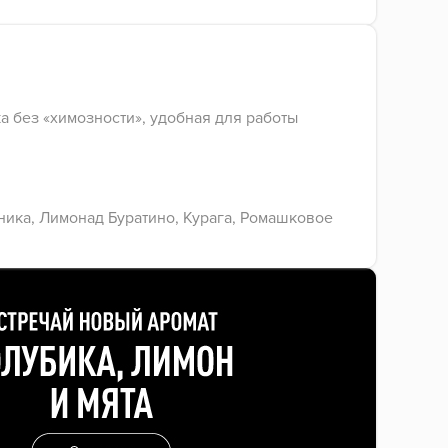
а без «химозности», удобная для работы
ика, Лимонад Буратино, Курага, Ромашковое