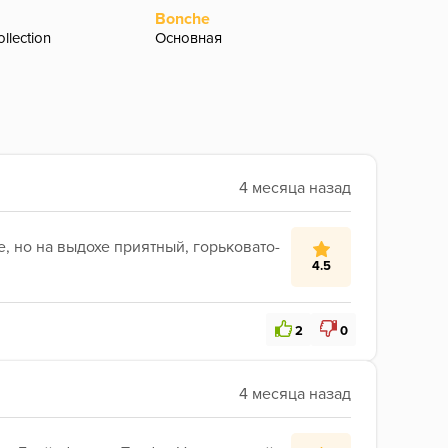
Bonche
Догма
llection
Основная
100% с
, но на выдохе приятный, горьковато-
4.5
2
0