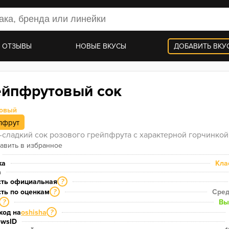
 ОТЗЫВЫ
НОВЫЕ ВКУСЫ
ДОБАВИТЬ ВКУ
ейпфрутовый сок
совый
пфрут
-сладкий сок розового грейпфрута с характерной горчинкой
ка
Кла
а
сть официальная
?
ть по оценкам
Сред
?
Вы
?
код на
oshisha
?
ewsID