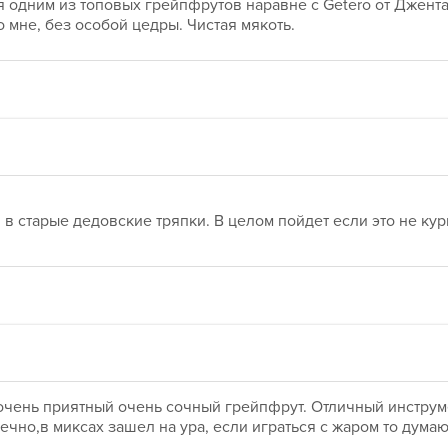
я одним из топовых грейпфрутов наравне с Getero от Джент
о мне, без особой цедры. Чистая мякоть. 
в старые дедовские тряпки. В целом пойдет если это не кур
 очень приятный очень сочный грейпфрут. Отличный инструме
ечно,в миксах зашел на ура, если играться с жаром то дума