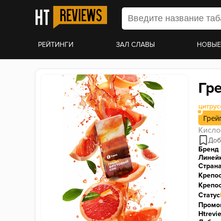
РЕЙТИНГИ
ЗАЛ СЛАВЫ
НОВЫЕ
Гр
цитру
Грей
Кисло
Бренд
Линей
Стран
Крепо
Крепос
Статус
Промо
Htrevi