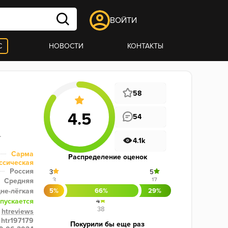
ВОЙТИ
С
НОВОСТИ
КОНТАКТЫ
58
54
.
4.1k
Сарма
Распределение оценок
ссическая
Россия
3
5
3
17
Средняя
не-лёгкая
5%
66%
29%
пускается
4
38
htreviews
htr197179
Покурили бы еще раз