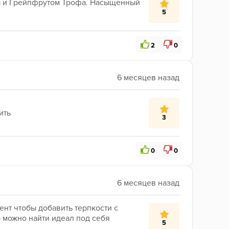
а и Грейпфрутом Трофа. Насыщенный 
5
2
0
ить
3
0
0
нт чтобы добавить терпкости с 
ю можно найти идеал под себя 
5