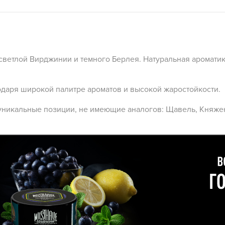
светлой Вирджинии и темного Берлея. Натуральная ароматик
одаря широкой палитре ароматов и высокой жаростойкости.
уникальные позиции, не имеющие аналогов: Щавель, Княжен