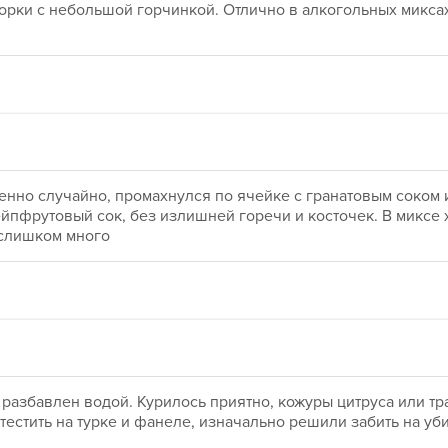
орки с небольшой горчинкой. Отлично в алкогольных микса
нно случайно, промахнулся по ячейке с гранатовым соком и
йпфрутовый сок, без излишней горечи и косточек. В миксе 
о слишком много
азбавлен водой. Курилось приятно, кожуры цитруса или трав
естить на турке и фанеле, изначально решили забить на уби