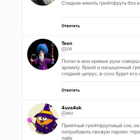
Сладкая мякоть грейпфрута без к
Ответить
Teen
215
Попал в мои кривые руки соверше
аромату. Яркий и насыщенный гре
сладкий цитрус, в соло будет ег
Ответить
4uva4ok
460
Приятный грейпфрутовый сок, не р
попробовать свежую партию +прот
лайк