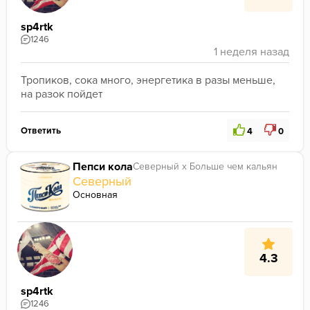
sp4rtk
1246
Тропиков, сока много, энергетика в разы меньше, 
на разок пойдет
Ответить
4
0
Пепси кола
Северный х Больше чем кальян
Северный
Основная
4.3
sp4rtk
1246