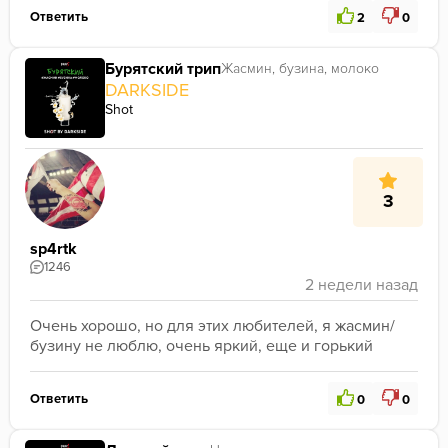
Ответить
2
0
Бурятский трип
Жасмин, бузина, молоко
DARKSIDE
Shot
3
sp4rtk
1246
Очень хорошо, но для этих любителей, я жасмин/
бузину не люблю, очень яркий, еще и горький
Ответить
0
0