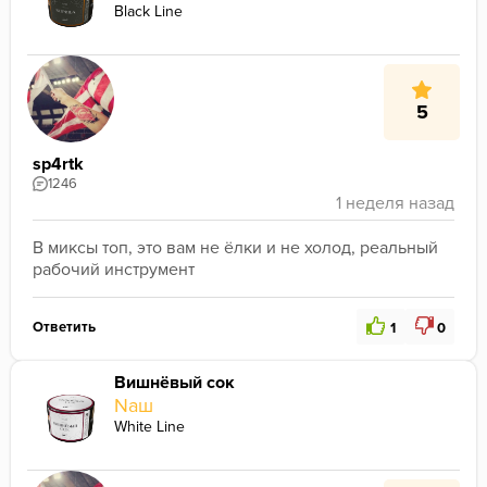
Black Line
5
sp4rtk
1246
В миксы топ, это вам не ёлки и не холод, реальный 
рабочий инструмент
Ответить
1
0
Вишнёвый сок
Nаш
White Line