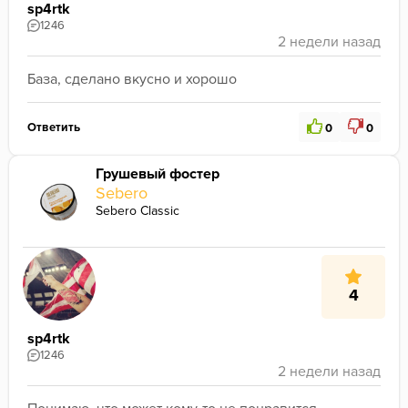
sp4rtk
1246
База, сделано вкусно и хорошо
Ответить
0
0
Грушевый фостер
Sebero
Sebero Classic
4
sp4rtk
1246