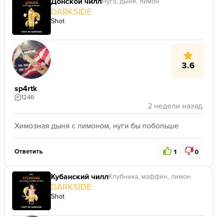
Донской чилл
Нуга, дыня, лимон
DARKSIDE
Shot
3.6
sp4rtk
1246
Химозная дыня с лимоном, нуги бы побольше
Ответить
1
0
Кубанский чилл
Клубника, маффин, лимон
DARKSIDE
Shot