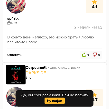
4.1
sp4rtk
1246
В кои-то веки неплохо, это можно брать + люблю 
все что-то новое
Ответить
3
0
Островной
Вишня, клюква, виски
DARKSIDE
Shot
Да, мы собираем куки. Вам не пофиг?
4.7
Ну пофиг