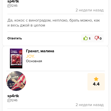
sp4rtk
1246
Да, кокос с виноградом, неплохо, брать можно, как 
и весь джой в целом
Ответить
1
0
Гранат, малина
JOY.
Основная
4.4
sp4rtk
1246