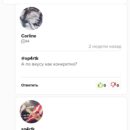
Corline
44
@sp4rtk
А по вкусу как конкретно? 
Ответить
0
0
sp4rtk