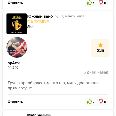
Ответить
1
0
Южный вайб
Груша, манго, мята
DARKSIDE
Shot
3.5
sp4rtk
1246
Груша преобладает, манго нет, мяты достаточно, 
прям средне
Ответить
2
0
Matcha
Матча