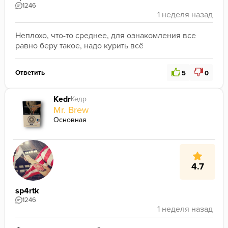
1246
Неплохо, что-то среднее, для ознакомления все 
равно беру такое, надо курить всё
Ответить
5
0
Kedr
Кедр
Mr. Brew
Основная
4.7
sp4rtk
1246