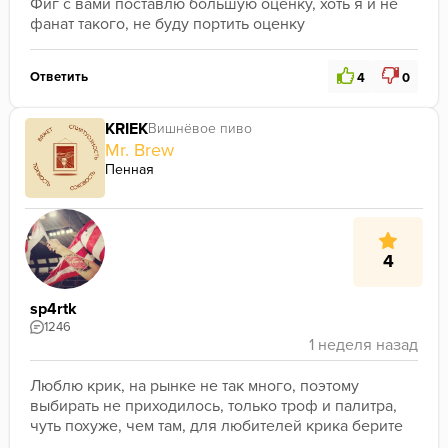
Фиг с вами поставлю большую оценку, хоть я и не 
фанат такого, не буду портить оценку
Ответить
4
0
KRIEK
Вишнёвое пиво
Mr. Brew
Пенная
4
sp4rtk
1246
Люблю крик, на рынке не так много, поэтому 
выбирать не приходилось, только троф и палитра, 
чуть похуже, чем там, для любителей крика берите