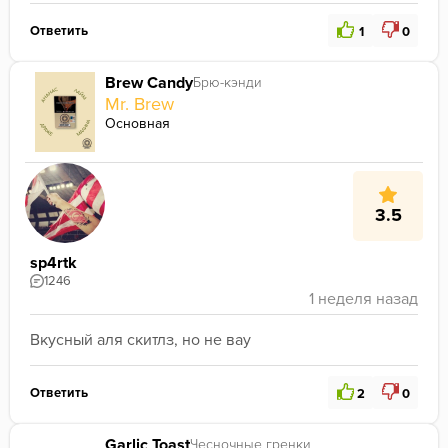
Ответить
1
0
Brew Candy
Брю-кэнди
Mr. Brew
Основная
3.5
sp4rtk
1246
Вкусный аля скитлз, но не вау
Ответить
2
0
Garlic Toast
Чесночные гренки