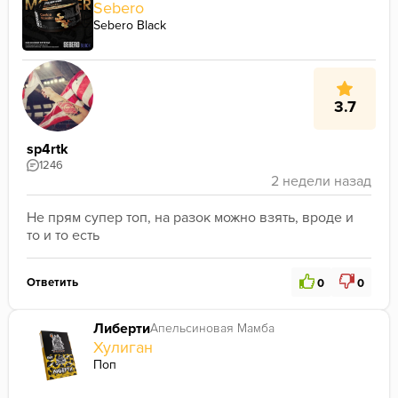
Sebero
Sebero Black
3.7
sp4rtk
1246
Не прям супер топ, на разок можно взять, вроде и 
то и то есть
Ответить
0
0
Либерти
Апельсиновая Мамба
Хулиган
Поп