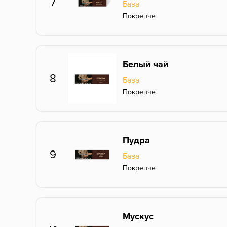
7
База
Покрепче
Белый чай
8
База
Покрепче
Пудра
9
База
Покрепче
Мускус