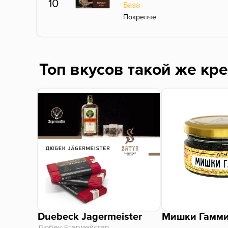
10
База
Покрепче
Топ вкусов такой же кр
Duebeck Jagermeister
Мишки Гамм
Дюбек Егермейстер