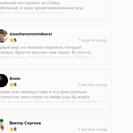
еальный инструмент за стойку.
абильный, в меру ароматизированный вкус.
миксах показывает себя отлично.
падание в ароматику 5/5.
xiaoshanrenmindeerzi
5
рвый вкус из линейки покрепче, который
обовал. Курится вкуснее чем пахнет. В соло не
обовал боюсь слишком много специи. Люблю с
курузом и black afgano миксовать. Только крепость
 хватает..
Anxie
5
ожаю всю хвойную тему и эта прям реально
слянистая пихта прям по кайфу еще бы взяла
кую же огромную пачку это то что буду по-любому
ать.
перь мои самые любимые это от Трофа хвоя
осна) и База пихта 🔝
Виктор Сергеев
5