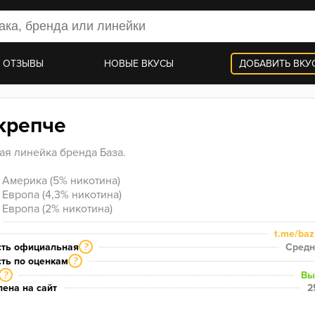
 ОТЗЫВЫ
НОВЫЕ ВКУСЫ
ДОБАВИТЬ ВКУ
крепче
ая линейка бренда База.

 Америка (5% никотина)

Европа (4,3% никотина)

 Европа (2% никотина)
t.me/ba
сть официальная
Средн
?
ть по оценкам
?
Вы
?
ена на сайт
2