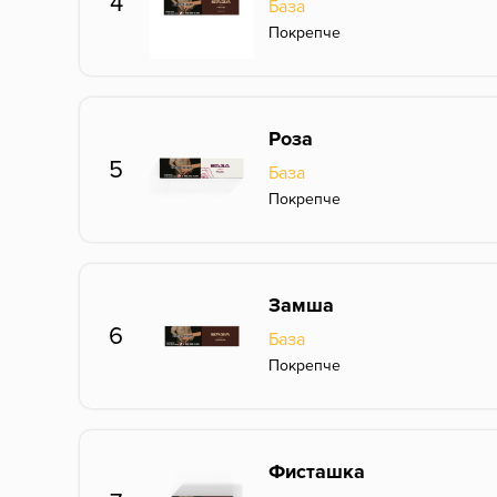
4
База
Покрепче
Роза
5
База
Покрепче
Замша
6
База
Покрепче
Фисташка