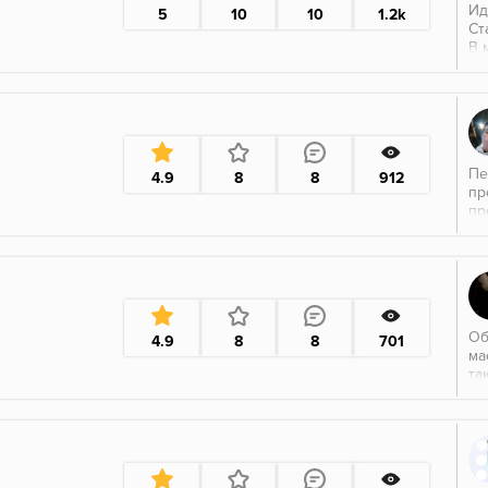
Ид
5
10
10
1.2k
Ст
В 
По
Пе
4.9
8
8
912
пр
пр
ку
не
Об
4.9
8
8
701
ма
та
бр
Те
(с