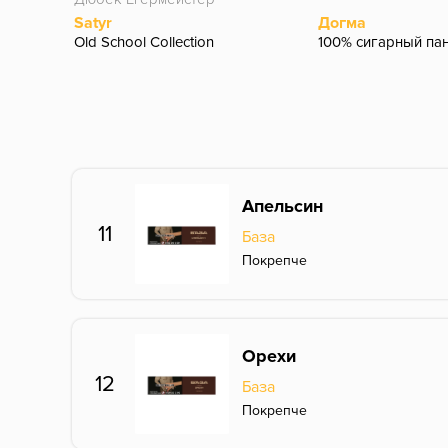
Satyr
Догма
Old School Collection
100% сигарный па
Апельсин
11
База
Покрепче
Орехи
12
База
Покрепче