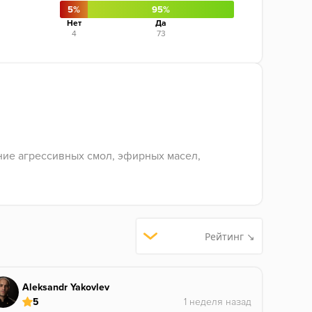
5%
95%
Нет
Да
4
73
ние агрессивных смол, эфирных масел,
Рейтинг ↘
Aleksandr Yakovlev
5