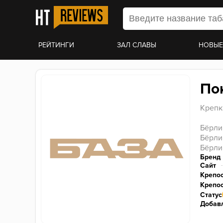
РЕЙТИНГИ
ЗАЛ СЛАВЫ
НОВЫЕ
По
Крепк
Бёрли
Бёрли 
Бёрли
Бренд
Сайт
Крепо
Крепос
Статус
Добавл