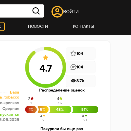
ВОЙТИ
С
НОВОСТИ
КОНТАКТЫ
104
104
8.7k
Распределение оценок
База
za_tobacco
2
4
е-крепкая
1
45
Средняя
1%
5%
43%
51%
пускается
3
5
5.06.2025
5
53
Покурили бы еще раз