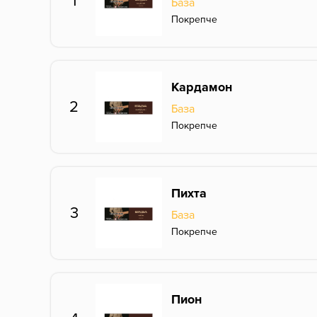
1
База
Покрепче
Кардамон
2
База
Покрепче
Пихта
3
База
Покрепче
Пион