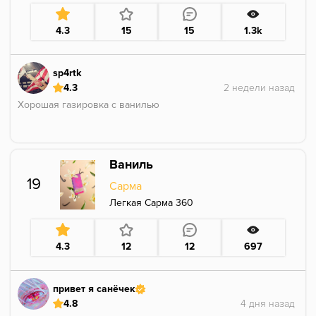
4.3
15
15
1.3k
sp4rtk
4.3
Хорошая газировка с ванилью
Ваниль
19
Сарма
Легкая Сарма 360
4.3
12
12
697
привет я санёчек
4.8