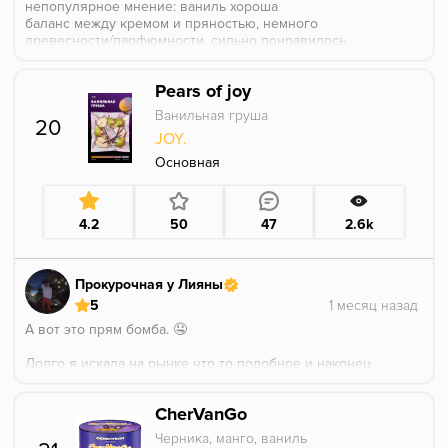
непопулярное мнение: ваниль хороша
баланс между кремом и пряностью, немного
древесности/парфюмности, сильно понравилось,
взяла себе большую пачку
в миксы супер, соло на спокойном
Pears of joy
Ванильная груша
20
JOY.
Основная
4.2
50
47
2.6k
Прокурочная у Лияны
5
А вот это прям бомба. 🤤
Долго я искала на рынке что то подобное и наконец
то нашла.
Наконец то я нашла Парфюм в котором он не
CherVanGo
доминирует.
Черника, манго, ваниль