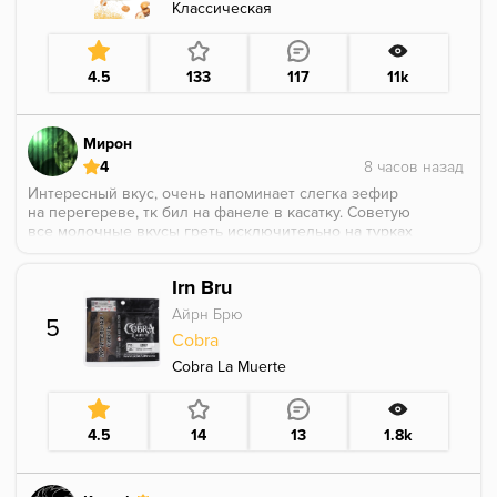
пока есть у поставщиков
Классическая
4.5
133
117
11k
Мирон
4
Интересный вкус, очень напоминает слегка зефир
на перегереве, тк бил на фанеле в касатку. Советую
все молочные вкусы греть исключительно на турках
чтоб вкус раскрывался правильно, сам вкус
классный еще бы взял с удовольствием
Irn Bru
Айрн Брю
5
Cobra
Cobra La Muerte
4.5
14
13
1.8k