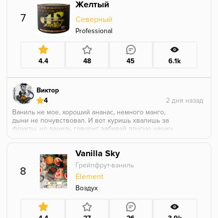
Желтый
это было ооочень хорошо.
Если, где найдете - берите, не пожалеете.
7
Северный
Professional
4.4
48
45
6.1k
Виктор
4
Ваниль не мое, хороший ананас, немного манго,
дыни не почувствовал. И вот куришь хвалишь за
фрукты, но ваниль говорит забивай другую чашку.
Vanilla Sky
Грейпфрут-ваниль
8
Element
Воздух