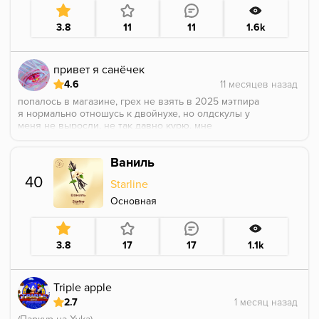
3.8
11
11
1.6k
привет я санёчек
4.6
попалось в магазине, грех не взять в 2025 мэтпира
я нормально отношусь к двойнухе, но олдскулы у
меня не выросли, не так давно курю. мне
понравилось. в старых отзывах пишут, что не
ядрёная, но как по мне, в миксы залетает отлично)
Ваниль
анис на переднем плане, лёгкая ванильность,
«ликёрную нотку» не разбираю
40
Starline
Основная
3.8
17
17
1.1k
Triple apple
2.7