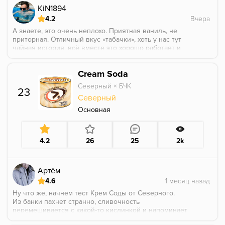
Снизил балл только из-за крайне яркой аромки, а
KiN1894
так, в целом, вопросов к этому аромату нет. Не
4.2
сказал бы что подойдет на каждый день, но иногда
побаловаться можно было бы, если бы не статус
А знаете, это очень неплохо. Приятная ваниль, не
"лимитированного" аромата.
приторная. Отличный вкус «табачки», хоть у нас тут
чайная история, всё вместе это хорошо работает и
долго держит аромат. Правда, греть нужно
подольше, чтобы это всё заработало. И почему-то
Cream Soda
сняли с производства. :(
Северный × БЧК
23
Северный
Основная
4.2
26
25
2k
Артём
4.6
Ну что же, начнем тест Крем Соды от Северного.
Из банки пахнет странно, сливочность
перемешивается с какой-то кислинкой и напоминает
кислый творог с ванилью😂