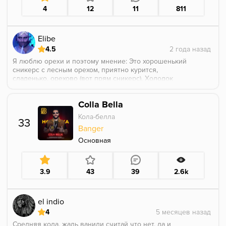
4
12
11
811
Elibe
4.5
Я люблю орехи и поэтому мнение: Это хорошенький
сникерс с лесным орехом, приятно курится,
сладенько, орехово (вот прям сникерс). Холодок
слегка, не вылазит. Вкус держится на протяжении
всего покура, только холодок спадает и все. Мне
Colla Bella
понравилось.
Кола-белла
33
Banger
Основная
3.9
43
39
2.6k
el indio
4
Средняя кола, жаль ванили считай что нет, да и