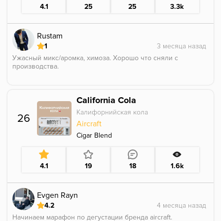
4.1
25
25
3.3k
Rustam
1
Ужасный микс/аромка, химоза. Хорошо что сняли с
производства.
California Cola
Калифорнийская кола
26
Aircraft
Cigar Blend
4.1
19
18
1.6k
Evgen Rayn
4.2
Начинаем марафон по дегустации бренда aircraft.