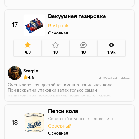
Вакуумная газировка
17
Rustpunk
Основная
4.3
18
18
1.9k
Scorpio
4.5
Очень хорошая, достойная именно ванильная кола.
При вскрытии упаковки запах только самим
напитком, при покуре ваниль подключается сразу,
где-то в середине покура она даже выходит на
первый план, но это нисколько не портит сессию. И
Пепси кола
прям +, то что довольно таки дымный.
Северный х Больше чем кальян
18
Северный
Основная