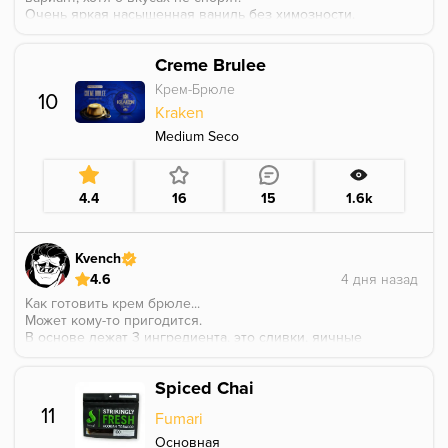
Очень яркая насыщенная ваниль без химозности.
Аромат хорошо показывает себя в миксах, хороший
инструмент для стойки.
Creme Brulee
Вкус 5/5. Рекомендасьон!
Крем-Брюле
10
Kraken
Medium Seco
4.4
16
15
1.6k
Kvench
4.6
Как готовить крем брюле...
Может кому-то пригодится.
В основе лежат 3 ингредиента, это сливки, яичные
желтки и сахар.
Вариативно, можно добавить ванильную эссенцию,
Spiced Chai
или кофейный ликер, как кому нравится.
В основе приготовления, не требуется накачки
11
Fumari
воздухом смеси, поэтому, соединение, это самое
простое.
Основная