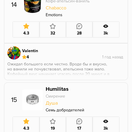
Кофе-апельсин-ваниль
14
Chabacco
Emotions
4.3
32
28
3k
Valentin
4
Ожидал большего если честно. Вроде бы и вкусно,
но ванили не почувствовал, апельсина тоже мало.
Кофейный вкус начинает угасать после 20 минут и в
итоге куришь что-то сладенькое десертное
непонятное. Вкусно, но не совсем то чего хотелось
Humilitas
бы
Смирение
15
Душа
Семь добродетелей
4.3
19
17
3k