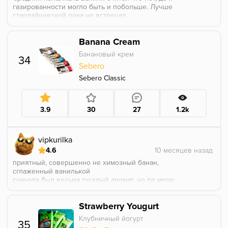
газированности могло быть и побольше. Лучше
старлайновской пока не встречал.
Banana Cream
Банановый крем
34
Sebero
Sebero Classic
3.9
30
27
1.2k
vipkurilka
4.6
приятный, совершенно не химозный банан,
сглаженный ванилькой
сначала был весьма тусклый аромат, но по мере
курения спустя минут 10 раскрылся полностью и
достойно держался минут 40 точно
Strawberry Yougurt
стоит конечно понимать что яркого вкуса тут ждать
и не стоит, это совсем не какая-нибудь банановая
Клубничный йогурт
35
жвачка палитры с небольшим переаромом и