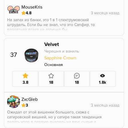
MouseKris
4.8
На запах из банки, это 1 в 1 спектрумовский
штрудель. Если бы не знал, что это Сапфир, то
вероятнее всего не отличил бы.
И на курении это тоже похоже на Спектрумовский
штрудель.
Velvet
Возможно, есть какие-то отличия в тонкостях, но для
меня, это Спектрумовский штрудель.
Черешня и ваниль
37
С дополнением, в виде ноток аниса и лакрицы.
Sapphire Crown
Основная
3.8
18
18
1.8k
ZxcGleb
3
Ожидал от этой вишенки большего, схожа с
сатировской вишней, но у сатира такая тенденция
делать упор в первую очередь на вкус сырья а
аромка как подарок идёт. Эта аромка от сапфира