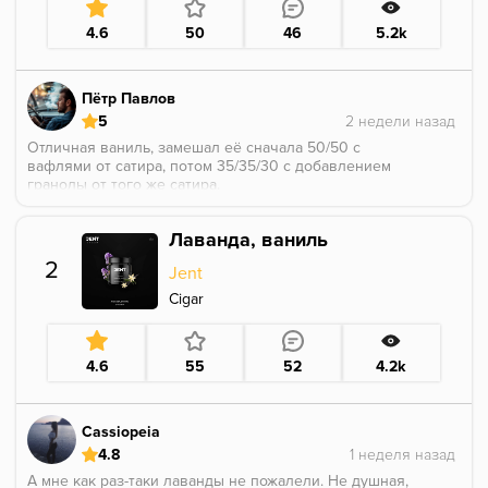
4.6
50
46
5.2k
Пётр Павлов
5
Отличная ваниль, замешал её сначала 50/50 с
вафлями от сатира, потом 35/35/30 с добавлением
гранолы от того же сатира.
Ванилька хорошо усилила десертку, в соло конечно
не пробовал, но в миксах отличная вещь.
Лаванда, ваниль
Рекомендую.
2
Jent
Cigar
4.6
55
52
4.2k
Cassiopeia
4.8
А мне как раз-таки лаванды не пожалели. Не душная,