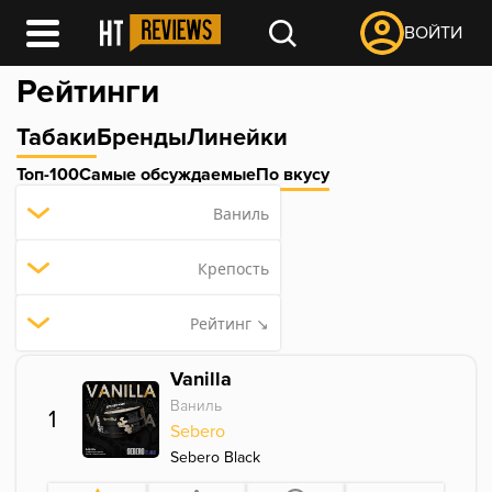
ВОЙТИ
Рейтинги
Табаки
Бренды
Линейки
Топ-100
Самые обсуждаемые
По вкусу
Ваниль
Крепость
Рейтинг ↘
Vanilla
Ваниль
1
Sebero
Sebero Black