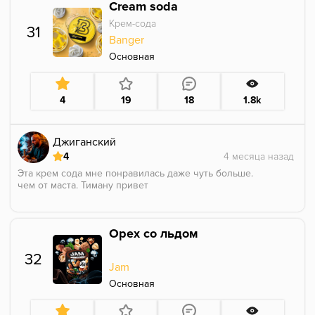
Cream soda
В соло немного скучновато, хотя иногда можно с
удовольствием покурить, в миксах найдёт
Крем-сода
31
множество применений.
Banger
Аромка насыщенная и держится долго.
Основная
4
19
18
1.8k
Джиганский
4
Эта крем сода мне понравилась даже чуть больше.
чем от маста. Тиману привет
Орех со льдом
32
Jam
Основная