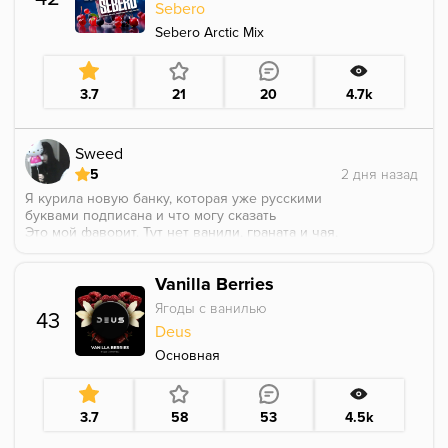
Sebero
Вообщем 50/50 и советую и не советую
Ваниль довольно блеклая и на рынке есть куча
Sebero Arctic Mix
ванили куда лучше.
3.7
21
20
4.7k
Sweed
5
Я курила новую банку, которая уже русскими
буквами подписана и что могу сказать
Это мой фаворит. Тут нет ванили, граната и чая,
здесь черешня. Сочная черешня. Черешневый сок
яркость вкуса умеренная, она не бьет тебя в лицо,
Vanilla Berries
она составила компанию тебе вечером. И это
потрясающе
Ягоды с ванилью
43
Deus
Основная
3.7
58
53
4.5k