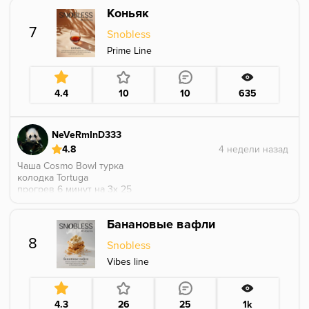
слово уксусность подходит, то эта уксусность мягкая,
Коньяк
приятная и интересная. Сладости не заметил, как и
терпкости.
7
Snobless
Курилось комфортно, аромка держалась до
победного. За час интенсивного курения табак даже
Prime Line
не превратился в сухарь, мог еще. Приятный опыт,
уникальный вкус, заслуживает внимания всех
любителей кислого.
4.4
10
10
635
NeVeRmInD333
4.8
Чаша Cosmo Bowl турка
колодка Tortuga
прогрев 6 минут на 3х 25
5 мин - на вдохе приятно удивился, нет алкоголя,
нет привкуса древесины или базы
Банановые вафли
10 мин - аромка стала еще более нежной, но до
конца не мог понять, почему из банки очень едкий
8
Snobless
запах Арарата, а на вкус это что - то очень приятное
и не сухое
Vibes line
20 мин - уже начали проглядываться нотки
шоколада, и аромка стала поярче
40 мин - уже хотелось чего то докинуть к нему,
4.3
26
25
1k
интерес потихоньку уходил