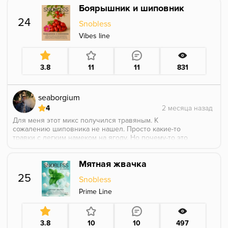
Боярышник и шиповник
мелассы (причем жидкая, а не густая, пока забивал
турку, уже капли стекали с чаши), чем табака.
24
Snobless
Fibonacci + Hype Турка + Zeppelin + 3x25
Vibes line
3.8
11
11
831
seaborgium
4
Для меня этот микс получился травяным. К
сожалению шиповника не нашел. Просто какие-то
травки с легким намеком на ягоду. Но почему-то это
курится неплохо в соло. Нос не воротил)
Мятная жвачка
25
Snobless
Prime Line
3.8
10
10
497