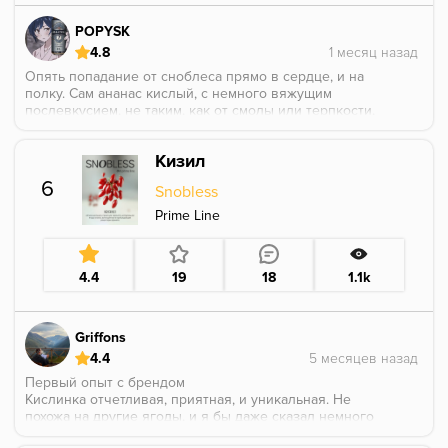
POPYSK
4.8
Опять попадание от сноблеса прямо в сердце, и на
полку. Сам ананас кислый, с немного вяжущим
послевкусием, не таким, как от смолы или терпкости,
а вот как будто кислота начала тебя есть. Сладость
тоже присутствует, в миксах не теряется. А так,
Кизил
прочитал отзыв Kvench (в итоге не зрая купил), он
там по факту всё расписал.
6
Snobless
Prime Line
4.4
19
18
1.1k
Griffons
4.4
Первый опыт с брендом
Кислинка отчетливая, приятная, и уникальная. Не
похожа на другие ягоды, и я бы даже сказал немного
уксусная, но это не раздражает, а бодрит. И если