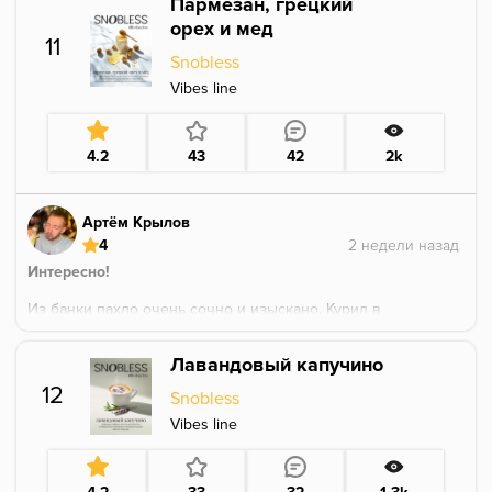
Пармезан, грецкий
орех и мед
11
Snobless
Vibes line
4.2
43
42
2k
Артём Крылов
4
Интересно!
Из банки пахло очень сочно и изыскано. Курил в
соло, тут у нас такой, микс «под вино»
Лавандовый капучино
На покуре все намного более плоско, да
пармезанчик, да орешек, да мёд, но курится не так
12
Snobless
вкусно как пахнет из банки.
Однако, послевкусие во рту очень приятное, это
Vibes line
порадовало.
Жар держит не очень, в целом, на сниженном