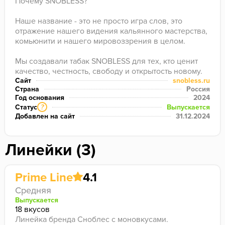
Почему SNOBLESS?

Наше название - это не просто игра слов, это 
отражение нашего видения кальянного мастерства, 
комьюнити и нашего мировоззрения в целом. 

Мы создавали табак SNOBLESS для тех, кто ценит 
качество, честность, свободу и открытость новому. 
Поэтому, это странное слово не просто «название 
Сайт
snobless.ru
Страна
Россия
для очередного табака», а стиль жизни.

Год основания
2024
Статус
Выпускается
?
Давайте будем настоящими и открытыми, без рамок 
Добавлен на сайт
31.12.2024
и предрассудков. Вместе. 

STAY TRUE, BE SNOBLESS.
Линейки (3)
Prime Line
4.1
Средняя
Выпускается
18 вкусов
Линейка бренда Сноблес с моновкусами.