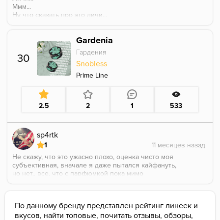
Ммм...
Ну что сказать про это личи...
Тема, преаром в самой высшей инстанции.
Переаром по насыщенности вкуса.
Gardenia
Вкус приторный, это не натуральный личи, тут нет
водянистости.
Гардения
30
Вкус выраженно кислый в соло, парфюмки не
Snobless
обнаружил.
Пресловутой розы тут нет, за это отдельная
Prime Line
благодарочка.
Как бы норм, но не поставлю за полку, ибо есть личи
дс.
2.5
2
1
533
sp4rtk
1
Не скажу, что это ужасно плохо, оценка чисто моя
субъективная, вначале я даже пытался кайфануть,
но нет.. все, что с парфюмкой пока мимо
По данному бренду представлен рейтинг линеек и
вкусов, найти топовые, почитать отзывы, обзоры,