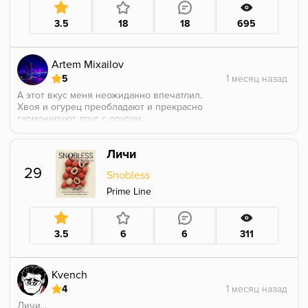
3.5
18
18
695
Artem Mixailov
5
А этот вкус меня неожиданно впечатлил.
Хвоя и огурец преобладают и прекрасно
гармонируют друг с другом.
Крыжовник не выражен, но добавляет приятной
травянистой ноты.
Личи
Сладкий, свежий, терпковатый зелёный микс и надо
признать нетривиальный.
29
Snobless
А ещё у меня возникло ощущение как-будто
добавили маслянистых иголочек сосны в аромку)
Prime Line
Курится необычно и при этом очень приятно.
3.5
6
6
311
Kvench
4
Личи...