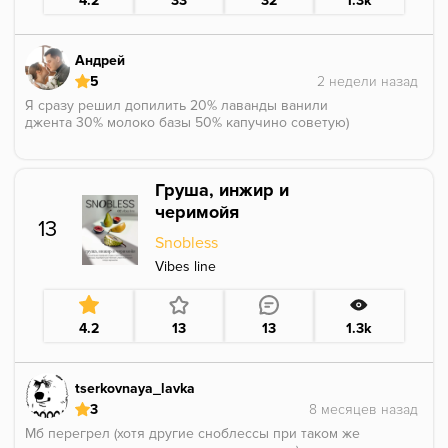
4.2
33
32
1.3k
курится неплохо, но не так ярко как хотелось бы.
Попробовать - гуд, на постоянке не стал бы курить
Андрей
5
Я сразу решил допилить 20% лаванды ванили
джента 30% молоко базы 50% капучино советую)
Груша, инжир и
черимойя
13
Snobless
Vibes line
4.2
13
13
1.3k
tserkovnaya_lavka
3
Мб перегрел (хотя другие сноблессы при таком же