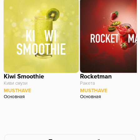
сильно понравится, можно будет крутить на
постоянке, а так, ландыш-виноград спектрума, будет
посимпатичнее.
Kiwi Smoothie
Rocketman
Киви смузи
Ракета
MUSTHAVE
MUSTHAVE
Основная
Основная