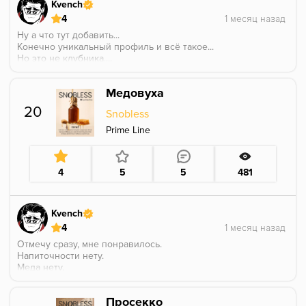
Kvench
4
Ну а что тут добавить...
Конечно уникальный профиль и всё такое...
Но это не клубника....
Это сухая, недозревшая, земляника с ботвой...
Знаете, такую мелочь, она ещё полу белая, полу
Медовуха
зеленая.
Ну такое конечно.
20
Snobless
Да, она плотная, насыщенная, но развидеть
землянику не могу.
Prime Line
Видимо так она выглядит натуральнее и органичнее.
4
5
5
481
Kvench
4
Отмечу сразу, мне понравилось.
Напиточности нету.
Меда нету.
Попадание в медовуху с рынка за 200 рублей 1.5
литра, на синтетическом меду.
Просекко
К сожалению не дотягивает до медовухи за 350 за 1