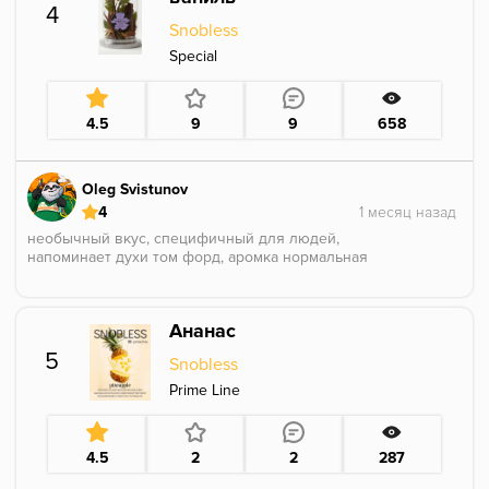
4
Snobless
Special
4.5
9
9
658
Oleg Svistunov
4
необычный вкус, специфичный для людей,
напоминает духи том форд, аромка нормальная
Ананас
5
Snobless
Prime Line
4.5
2
2
287