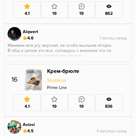
4.1
19
19
862
Alqwert
4.6
Мммммм мгм угу, вкусная, не особо мыльная ягодка
В общ и целом это все, соглашусь с мнением что по
консистенции это жиденькая кашица
Крем-брюле
16
Snobless
Prime Line
4.1
19
19
836
Aviavi
4.5