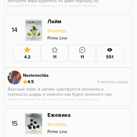
контроле жара курились оч даже хорошо), но
никакой груши и инжира я не почувствовал.
Чернослив от и до. При покуре можно местами
понять, что это не совсем чернослив - больно сочно
Лайм
(если сравнивать например с черносливом у
овердоза - вот там сомнений нет), но мне еще
14
Snobless
показалось достаточно химозно. Посмотрим на
вариант от палитры еще, хотя я уже побаиваюсь - из
Prime Line
банки он пахнет примерно так же)
Крч мне не зашло.
4.2
11
11
551
Nastenochka
4.5
Вкусный лайм, в запахе чувствуется кислинка и
терпкость цедры и немного как будто зеленого чая.
курится приятно не присутствует химозность
Ежевика
15
Snobless
Prime Line