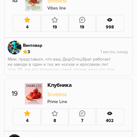
18
Snobless
получается 🥲 Это реально их же вкус пармезан,
мед, грецкий орех, только менее яркий. Мёда нет
Vibes line
совсем, пармезан тот же, разве что грецкого
побольше добавили. Ни пломбира, ни кленового
сиропа я здесь не нашёл 😅
4
19
19
998
Как будто бы проще взять сразу вкус с пармезаном
и не париться 🤔
Винтовар
3
Ммм, представьте, что ваш Дед\Отец\Брат работает
на заводе в один и тех же носках и кросовках лет
этак 20, так вот примерно такой аромат ждет вас при
забитии чаши данным ароматом, 100% сладкая
облепиха, бруснику видимо забыли доложить в
Клубника
банку. Меласса в банке попрежнему больше похожа
на воду, нежели на сироп.
19
Snobless
Prime Line
4
8
7
402