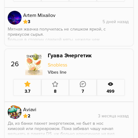
Artem Mixailov
3
Мятная жвачка получилась не слишком яркой, с
привкусом сырья.
Больше в сторону сладкой мяты, нежели чем
свежей.
Аромка несмотря на умеренную насыщенность
Гуава Энергетик
держалась долго.
Данная вариация сильно проигрывает ряду
26
Snobless
конкурентов, а значит нет необходимости брать её
для работы или домашнего покура.
Vibes line
3.7
8
7
499
Aviavi
2
Да, из банки пахнет энергетиком, не бьет в нос
химозой или переаромом. Пока забивал чашу начал
мелькать в памяти DS, уж больно идентичное на вид