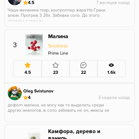
4.5
Чаша механика геар, контроллер жара На Грани
алюм. Прогрев 3 26х. Забивка соло. До этого
дважжы в миксах.
Первые минуты - боже, зачем я это сделал) резкий,
нифига не мягкий (я именно про аромат), душный.
Малина
Цветы да, еще во время прогрева по комнате стоял
цветочный аромат. Некая парфюмность. Вообще что-
3
Snobless
то знакомое. Напоминает у деуса вкус цветы
апельсина или что-то еще. Ну в целом со временем
Prime Line
ничего не поменялось, только аромат становится
мягче. В соло больше не буду) в миксах норм
инструмент, главное не много кидать в чашу.
4.5
23
22
1.6k
Oleg Svistunov
4
дефолт малина, не могу как то выделить среди
других аналогов, в соло забивать не оч, миксы ок
Камфора, дерево и
ваниль