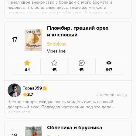
Начал свое знакомство с брендом с этого аромата и
надеюсь, что остальные вкусы такие же мягкие и
нехимозные, но при этом не блеклые. В миксах чуть
теряется, но на то он и крем-брюле, а не просто
карамель. Очень сливочно, сладко и крем-
Пломбир, грецкий орех
брюлешно
и кленовый
17
Snobless
Vibes line
4.1
15
15
817
Topas359
3.7
Честно говоря, ожидал здесь увидеть очень сладкий
десертный вкус. Подгадал настроение под это дело -
и удивился.
На запах из баночки - это пармезан с мёдом и
грецким орехом от того же snobless.
Облепиха и брусника
Прогрев на 3 25х, в минимальное касание.
Хотелось бы расписать много букв, но не