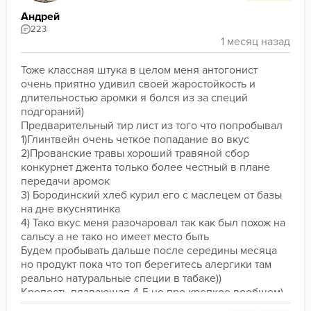
Андрей
223
Тоже классная штука в целом меня антогонист 
очень приятно удивил своей жаростойкость и 
длительностью аромки я болся из за специй 
подгораний)
Предварительный тир лист из того что попробывал
1)Глинтвейн очень четкое попадание во вкус
2)Прованские травы хороший травяной сбор 
конкурнет джента только более честный в плане 
передачи аромок
3) Бородинский хлеб курил его с маслецем от базы 
на дне вкуснятинка
4) Тако вкус меня разочаровал так как был похож на 
сальсу а не тако но имеет место быть
Будем пробывать дальше после середины месяца 
но продукт пока что топ берегитесь алергики там 
реально натуральные специи в табаке))
Крепость плавающая 4-5 не про крепкое вообщем)