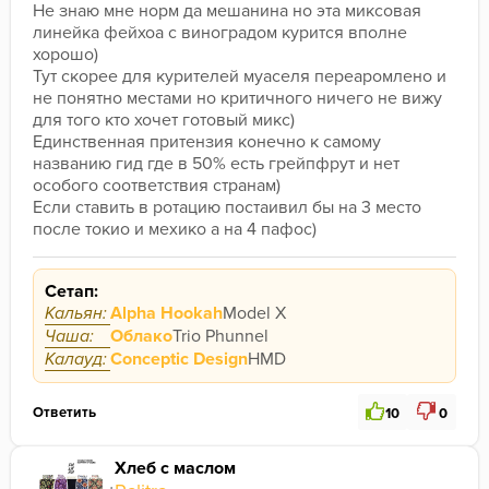
Не знаю мне норм да мешанина но эта миксовая 
линейка фейхоа с виноградом курится вполне 
хорошо)
Тут скорее для курителей муаселя переаромлено и 
не понятно местами но критичного ничего не вижу 
для того кто хочет готовый микс)
Единственная притензия конечно к самому 
названию гид где в 50% есть грейпфрут и нет 
особого соответствия странам)
Если ставить в ротацию постаивил бы на 3 место 
после токио и мехико а на 4 пафос)
Сетап:
Кальян:
Alpha Hookah
Model X
Чаша:
Облако
Trio Phunnel
Калауд:
Conceptic Design
HMD
Ответить
10
0
Хлеб с маслом