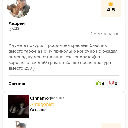
4.5
Андрей
223
Ачуметь покурил Трофимова красный базилик 
вместо тархуна не ну прикольно конечно но ожидал 
лимонад ну мои ожидания как говорится)из 
хорошего взял 50 грам в табачке после прокура 
вместо 250 )
Ответить
6
0
Cinnamon
Корица
Antagonist
Основная