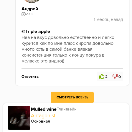
Андрей
223
@Triple apple
Неа на вкус довольно естественно и легко 
курится как по мне плюс сиропа довольно 
много хоть в самой банке вязкая 
консистенция только к концу покура в 
меласке это видно))
Ответить
2
0
соглы, плюс в том что сиропа много, но он ПРОПИТЫВАЕТ лист и нет лужи, просто сама смесь такая чуть липкая кашеобразная с мелкой нарезкой
СМОТРЕТЬ ВСЕ (3)
Mulled wine
Глинтвейн
Antagonist
Основная