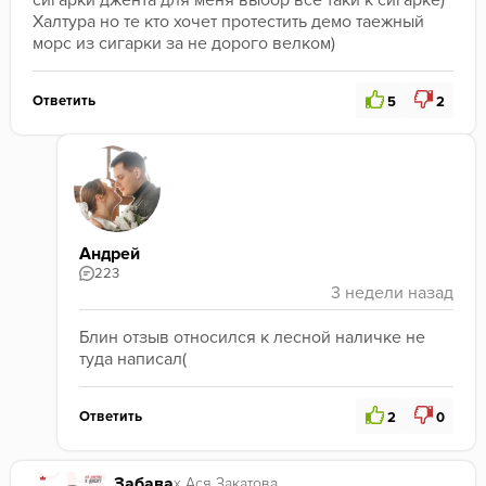
сигарки джента для меня выбор все таки к сигарке)
Халтура но те кто хочет протестить демо таежный 
морс из сигарки за не дорого велком)
Ответить
5
2
Андрей
223
Блин отзыв относился к лесной наличке не 
туда написал(
Ответить
2
0
Забава
х Ася Закатова