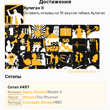
Достижения
Хулиган II
Оставить отзывы на 10 вкусов табака Хулиган
Посмотреть все ->
Сетапы
Сетап #457
Кальян:
Alpha Hookah
Model X
Чаша:
Облако
Trio Phunnel
Калауд:
Conceptic Design
HMD