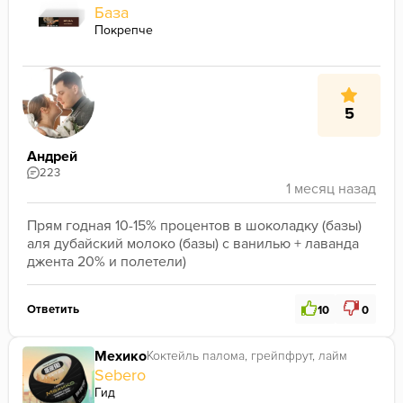
База
Покрепче
5
Андрей
223
Прям годная 10-15% процентов в шоколадку (базы) 
аля дубайский молоко (базы) с ванилью + лаванда 
джента 20% и полетели)
Ответить
10
0
Мехико
Коктейль палома, грейпфрут, лайм
Sebero
Гид