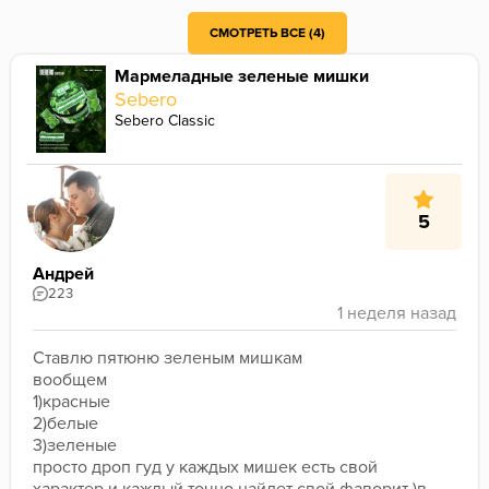
У селекта дичайший переаром (что лично я минусом не считаю) может быть тоже повлияло
Ну, пирог и ягодная конфета так не думают) там точно не переаром. Дичайший переаром у черники 2.0 ДСа... давненько я так не кашлял от обилия аромки😅
СМОТРЕТЬ ВСЕ (4)
Мармеладные зеленые мишки
Sebero
Sebero Classic
5
Андрей
223
Ставлю пятюню зеленым мишкам
вообщем
1)красные
2)белые
3)зеленые
просто дроп гуд у каждых мишек есть свой 