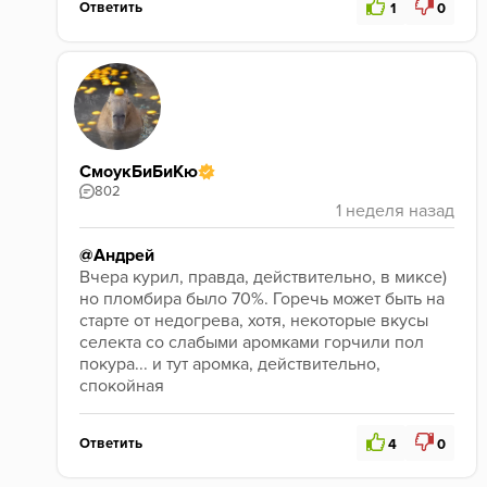
Ответить
1
0
СмоукБиБиКю
802
@Андрей
Вчера курил, правда, действительно, в миксе) 
но пломбира было 70%. Горечь может быть на 
старте от недогрева, хотя, некоторые вкусы 
селекта со слабыми аромками горчили пол 
покура... и тут аромка, действительно, 
спокойная
Ответить
4
0