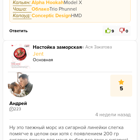
Кальян:
Alpha Hookah
Model X
Чаша:
Облако
Trio Phunnel
Калауд:
Conceptic Design
HMD
Ответить
9
0
Настойка заморская
х Ася Закатова
Jent
Основная
5
Андрей
223
Ну это таежный морс из сигарной линейки слегка 
помягче в целом оки хотя с появлением 200 гр 