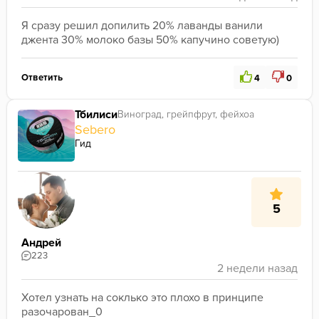
Я сразу решил допилить 20% лаванды ванили 
джента 30% молоко базы 50% капучино советую)
Ответить
4
0
Тбилиси
Виноград, грейпфрут, фейхоа
Sebero
Гид
5
Андрей
223
Хотел узнать на соклько это плохо в принципе 
разочарован_0