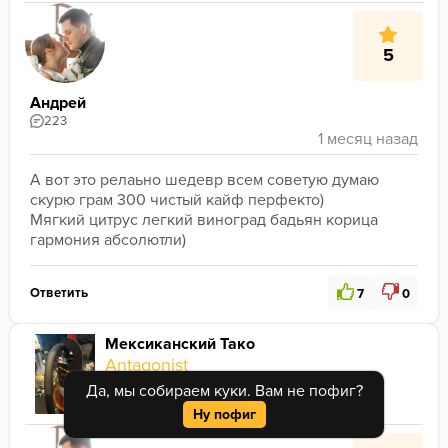
5
Андрей
223
А вот это релаьно шедевр всем советую думаю 
скурю грам 300 чистый кайф перфекто)
Мягкий цитрус легкий виноград бадьян корица 
гармония абсолютли)
Ответить
7
0
Мексиканский Тако
Antagonist
Основная
Да, мы собираем куки. Вам не пофиг?
Ну пофиг