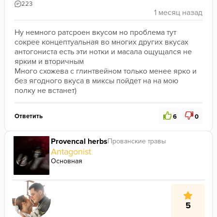
223
Ну немного ратсроен вкусом но проблема тут 
сокрее концептуальная во многих других вкусах 
антогониста есть эти нотки и масала ощущался не 
ярким и вторичным
Много схожева с глинтвейном только менее ярко и 
без ягодного вкуса в миксы пойдет на на мою 
полку не встанет)
Ответить
6
0
Provencal herbs
Прованские травы
Antagonist
Основная
5