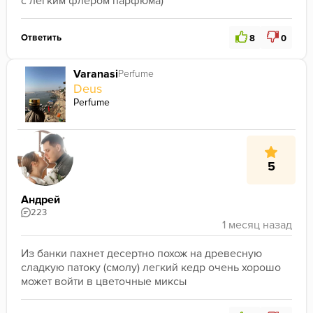
с легким флером парфюма)
Ответить
8
0
Varanasi
Perfume
Deus
Perfume
5
Андрей
223
Из банки пахнет десертно похож на древесную 
сладкую патоку (смолу) легкий кедр очень хорошо 
может войти в цветочные миксы