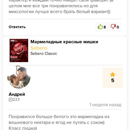
характер и каждый точно найдет свой фаворит )в 
целом мне все три понравилились но для 
миксологии лучше всего брать белый вариант()
Ответить
8
0
Мармеладные красные мишки
Sebero
Sebero Classic
5
Андрей
223
Понравился больше белого это мармеладка из 
вешневого нектара и ягод не путать с соком)
Класс пушка)