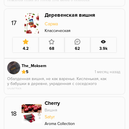
пожалуй один из топов для меня у бончухи,
настоялтельно всем реомендую 120 баночку.
Деревенская вишня
17
Сарма
Классическая
4.2
68
62
3.9k
The_Moksem
5
Обалденная вишня, не как варенье. Кисленькая, как
у бабушки в деревне, украденная с соседского
участка.
Без химозности, доктором пепер не отдаёт.
Косточки во вкусе не почувствовал
Cherry
Вишня
18
Satyr
Aroma Collection