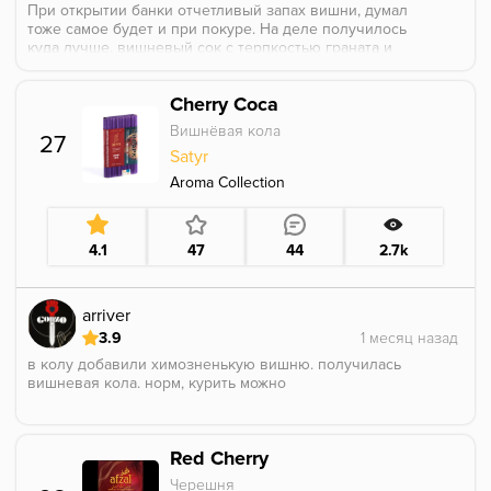
При открытии банки отчетливый запах вишни, думал
тоже самое будет и при покуре. На деле получилось
куда лучше, вишневый сок с терпкостью граната и
именно самого плода, а не кожуры. Попробовать
точно следует.
Cherry Coca
Вишнёвая кола
27
Satyr
Aroma Collection
4.1
47
44
2.7k
arriver
3.9
в колу добавили химозненькую вишню. получилась
вишневая кола. норм, курить можно
Red Cherry
Черешня