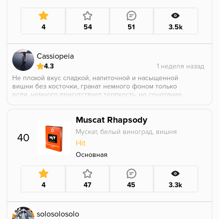
4
54
51
3.5k
Cassiopeia
4.3
Не плохой вкус сладкой, напиточной и насыщенной
вишни без косточки, гранат немного фоном только
если, немного присутствует терпкость, но сочетание
хорошее.
Muscat Rhapsody
Мускат, белый виноград, вишня
40
Hit
Основная
4
47
45
3.3k
solosolosolo