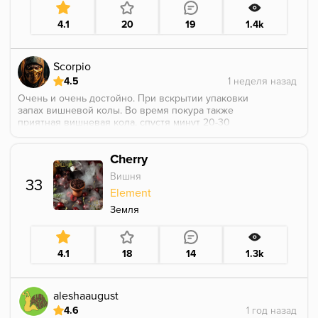
4.1
20
19
1.4k
Scorpio
4.5
Очень и очень достойно. При вскрытии упаковки
запах вишневой колы. Во время покура также
приятная вишневая кола, спустя минут 20-30
начинает проявляться кислинка зеленого яблочка,
ближе к Гренни. Попробовать однозначно стоит.
Cherry
Вишня
33
Element
Земля
4.1
18
14
1.3k
aleshaaugust
4.6