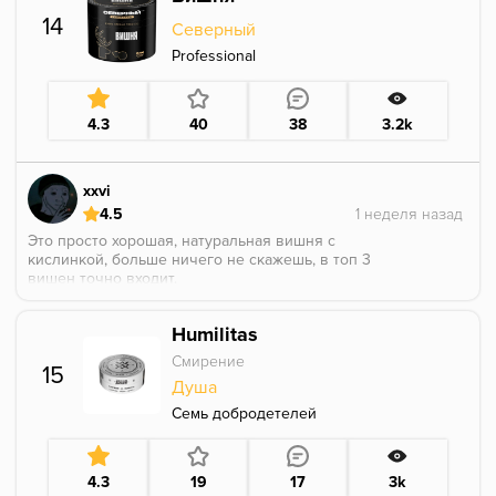
14
Северный
Professional
4.3
40
38
3.2k
xxvi
4.5
Это просто хорошая, натуральная вишня с
кислинкой, больше ничего не скажешь, в топ 3
вишен точно входит.
Humilitas
Смирение
15
Душа
Семь добродетелей
4.3
19
17
3k