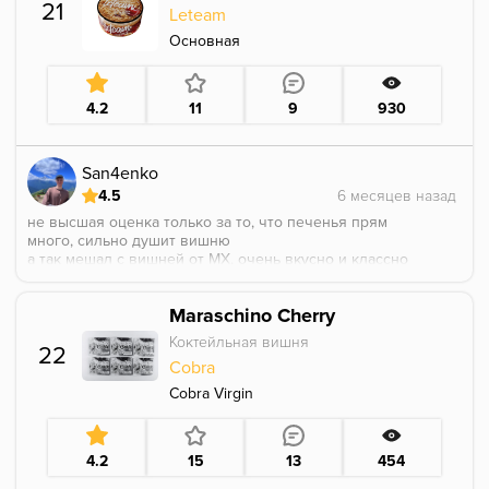
возвращается. Не расчитывайте на то, что вкус
21
Leteam
будет ярким, в миксах может потеряться.
Основная
4.2
11
9
930
San4enko
4.5
не высшая оценка только за то, что печенья прям
много, сильно душит вишню
а так мешал с вишней от МХ, очень вкусно и классно
Maraschino Cherry
Коктейльная вишня
22
Cobra
Cobra Virgin
4.2
15
13
454