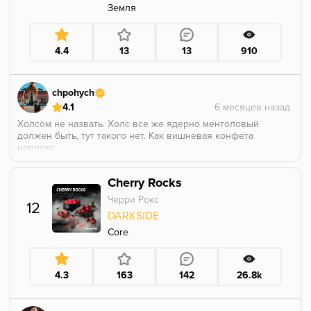
Земля
4.4
13
13
910
chpohych
4.1
Холсом не назвать. Холс все же ядерно ментоловый
должен быть, тут такого нет. Как вишневая конфета
неплохо.
Cherry Rocks
Черри Рокс
12
DARKSIDE
Core
4.3
163
142
26.8k