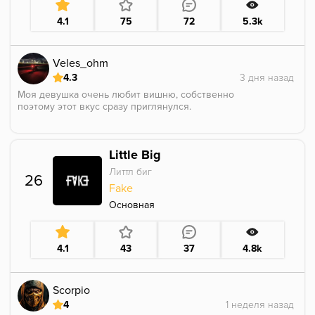
4.1
75
72
5.3k
Veles_ohm
4.3
Моя девушка очень любит вишню, собственно
поэтому этот вкус сразу приглянулся.
Сходу появилось щипание на языке, но вкус вишни
как по мне недобит до конца. Все таки мыльность во
Little Big
вкусе присутствует, но могу отметить что её мало. У
других линеек мыла больше.
Литтл биг
26
Fake
В целом понравилось, приятное пощипование.
Вишня если брать тот же ценовой сегмент для меня
Основная
5/5.
Интересный уникальный опыт
4.1
43
37
4.8k
Scorpio
4