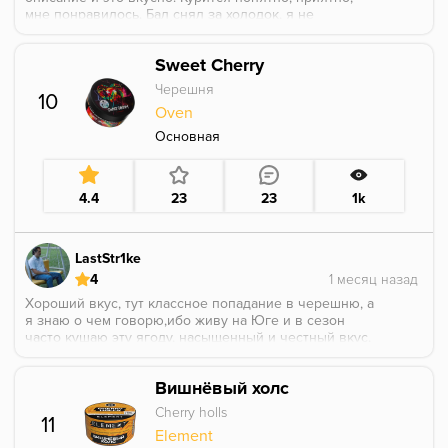
мне понравилось. Бал снял за холодок, я не
любитель его, но как летний освежающий микс -
почему нет. Спустя минут 15 вкус холодок уходит, и
Sweet Cherry
аромка становится менее насыщенной.
Черешня
10
Oven
Основная
4.4
23
23
1k
LastStr1ke
4
Хороший вкус, тут классное попадание в черешню, а
я знаю о чем говорю,ибо живу на Юге и в сезон
часто кушаю эту ягоду, насыщенный и честный вкус,
не приторно-сладкий, самое то. Но как будто чего-то
не хватает на протяжении всего покура, хотелось бы
Вишнёвый холс
побольше аромки.
Cherry holls
11
Element