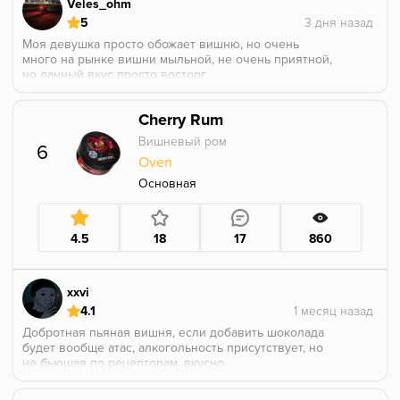
Veles_ohm
5
Моя девушка просто обожает вишню, но очень
много на рынке вишни мыльной, не очень приятной,
но данный вкус просто восторг
Первые тяги - вкусовые сосочки ощущают
Cherry Rum
невероятно мощную, качественную вишню которую
я при каждом покуре вишни хотел, но не находил.
Вишневый ром
6
Oven
Первые 5-8 минут покура дают деревенскую, как
будто только что собранную, немного кислую
Основная
вишню с косточкой. Далее косточка уступает место
более насыщенному вкусу чистой вишни. Кисло-
сладкая вишня с благородным вкусом,
4.5
18
17
860
сочетающаяся с базой. Ближе к концу покура вишня
переходит в незыблемую классику - табак вишня.
Рекомендую на все 100%, это невероятно.
xxvi
4.1
Добротная пьяная вишня, если добавить шоколада
будет вообще атас, алкогольность присутствует, но
не бьющая по рецепторам, вкусно.