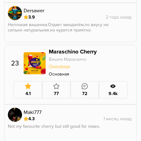
Dersawer
3.9
Неплохая вишенка.Отдает миндалём,по вкусу не
сильно натуральная,но курится приятно.
Maraschino Cherry
Вишня Мараскино
23
Overdose
Основная
4.1
77
72
9.4k
Maki777
4.3
Not my favourite cherry but still good for mixes.