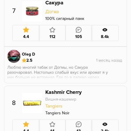
Сакура
7
Догма
100% сигарный панк
4.4
112
105
8.4k
Oleg D
2.5
Люблю многий табак от Догмы, но Сакура
разочаровал. Настолько слабый вкус или аромат я у
них больше не встречал. Где то в далеко через
несколько километров есть "цветочность" и ещё
дальше вишня. Пробовал различные манипуляции с
Kashmir Cherry
жаром, бесполезно только база становится ярче.
Шахта 11 мм, турки прямоток, на этом же сетапе от
Вишня-кашемир
8
Лаванды - "ангелочки над головой летают". Просто
Tangiers
не крепкая база, тот случай когда аромка это без
аромка и ещё и не очень то и вкусная.
Tangiers Noir