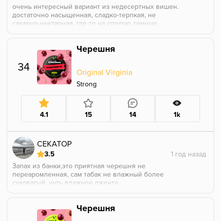
очень интересный вариант из недесертных вишен.
достаточно насыщенная, сладко-терпкая, не
сахарно-нектарная, где то на спелую темную
черешню похожа. насыщенности может немного
поубавил бы, а так все отлично
Черешня
34
Original Virginia
Strong
4.1
15
14
1k
СЕКАТОР
3.5
Запах из банки,это приятная черешня не
переаромленная, сам табак не влажный более
суховатый, чуть влажнее джента
Курил на улице и дома, вкус не сильно яркий,
черешня чувствуется, но больше ощущается
Черешня
крепость и давление на горло, первые 30 минут
покура приходится бороться с этим вкусом, после