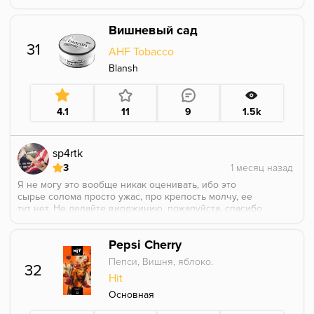
Вишневый сад
31
AHF Tobacco
Blansh
4.1
11
9
1.5k
sp4rtk
3
Я не могу это вообще никак оценивать, ибо это
сырье солома просто ужас, про крепость молчу, ее
тут нет. Не делайте вирджинию, пожалуйста, спасибо
за внимание.
Так как люблю вишню, поставлю 3 с натяжкой
Pepsi Cherry
Пепси, Вишня, яблоко.
32
Hit
Основная