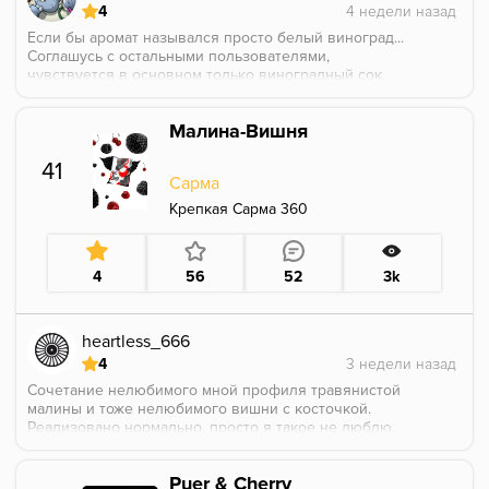
4
Если бы аромат назывался просто белый виноград...
Соглашусь с остальными пользователями,
чувствуется в основном только виноградный сок.
Муската не чувствуется, возможно, улавливаются
нотки вишневой косточки и ее терпкости. Но если
Малина-Вишня
не смотреть на упаковку, то ничего, кроме
винограда, тут не уловишь)
41
Сарма
Крепкая Сарма 360
4
56
52
3k
heartless_666
4
Сочетание нелюбимого мной профиля травянистой
малины и тоже нелюбимого вишни с косточкой.
Реализовано нормально, просто я такое не люблю.
Puer & Cherry