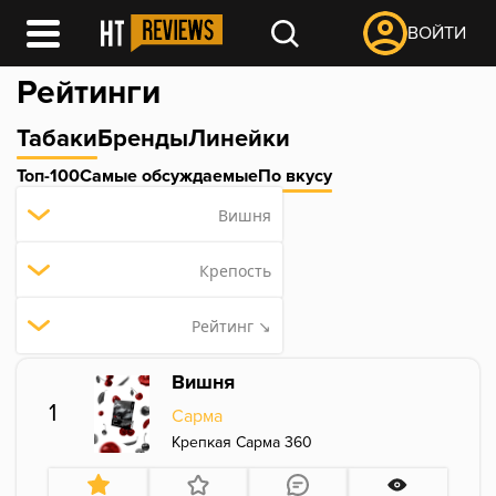
ВОЙТИ
Рейтинги
Табаки
Бренды
Линейки
Топ-100
Самые обсуждаемые
По вкусу
Вишня
Крепость
Рейтинг ↘
Вишня
1
Сарма
Крепкая Сарма 360