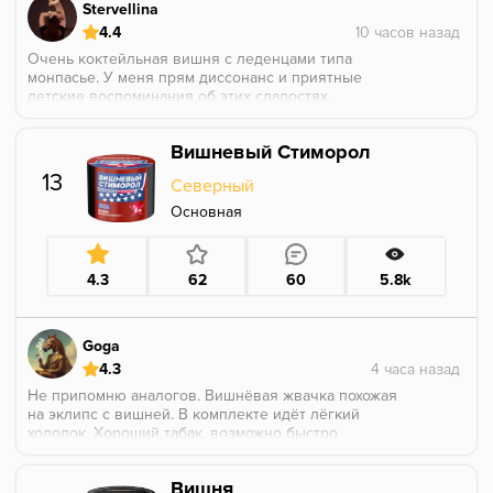
Stervellina
4.4
Очень коктейльная вишня с леденцами типа
монпасье. У меня прям диссонанс и приятные
детские воспоминания об этих сладостях.
Вишневый Стиморол
13
Северный
Основная
4.3
62
60
5.8k
Goga
4.3
Не припомню аналогов. Вишнёвая жвачка похожая
на эклипс с вишней. В комплекте идёт лёгкий
холодок. Хороший табак, возможно быстро
выдыхается и теряет в яркости, но тут как я понял
сильно греть не стоит.
Вишня