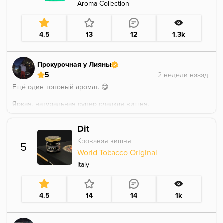
База у джента шикарная. Древесно хлебная. Очень
Aroma Collection
хорошо прям.
рекомендую к покуру
4.5
13
12
1.3k
Прокурочная у Лияны
5
Ещё один топовый аромат. 😋
Яркая, натуральная супер сладкая вишня.
Некая цветочность на послевкусии тоже имеется.
Dit
Аромат прям вау, точно советую! 🤤
Кровавая вишня
5
World Tobacco Original
Italy
4.5
14
14
1k