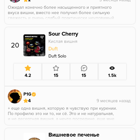
Ожидал конечно более насыщенного и приятного
вкуса вишни, вместо нее получил более сильную
свежесть и очень слабый практически неуловимый
привкус вишни, если бы это позиционировалась как
без аромка, возможно оценка была бы выше, но
Sour Cherry
если это аромка и такой слабый вкус, то простите
больше 2 звезд тут явно не заслуживает
Кислая вишня
20
Duft
Duft Solo
4.2
15
15
1.5k
P1G
4
+ еще одна вишня, которую я чувствую при курении.
По профилю это ни то, ни сё. Это и не натуральная,
и не десертная вишня, а нечто посредине, еще мне
немного отдаёт какой-то парфюмерией. Кислинку
никакую не почувствовал. Аромка держится
Вишневое печенье
нормально, но при перегреве улетает и не