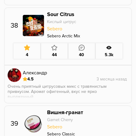
слишком много холодка, первые минут 20 покура
Sour Citrus
его в основном и куришь, ванильная кола с нотками
вишни читается, но не ярко, дыни не услышал
Кислый цитрус
38
курибельно, но с этим миксом перемудрили, он
Sebero
плохо сбалансирован
Sebero Arctic Mix
4
44
40
5.3k
Александр
4.5
Очень приятный цитрусовых микс с травянистым
привкусом. Аромат офигенный, вкус не ярко
выраженный
Вишня-гранат
Garnet Cherry
39
Sebero
Sebero Classic