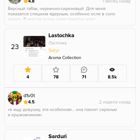
4.8
Вкусный табак, чернично-сиреневый. Для меня
показался слишком ядерным, особенно если в соло
курить. В миксах очень даже приятно идет,
цветочное послевкусие, интересный такой.
Lastochka
Ласточка
23
Satyr
Aroma Collection
4
78
71
8.5k
d1v0t
4.5
«я ищу девушку, эта особенная… она пахнет сиренью
и крыжовником»
Очень вкусный крыжовник, который реально вяжет.
Спустя 3 часа покура все еще чувствую это.
Sarduri
Крыжовник кисленький, но не химозит, а сирени не