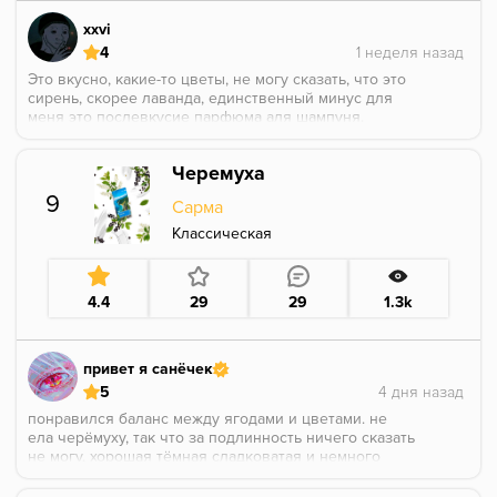
xxvi
4
Это вкусно, какие-то цветы, не могу сказать, что это
сирень, скорее лаванда, единственный минус для
меня это послевкусие парфюма аля шампуня.
Черемуха
9
Сарма
Классическая
4.4
29
29
1.3k
привет я санёчек
5
понравился баланс между ягодами и цветами. не
ела черёмуху, так что за подлинность ничего сказать
не могу, хорошая тёмная сладковатая и немного
терпкая ягода с цветочными оттенками