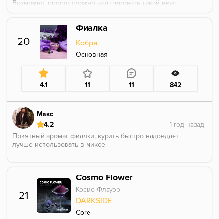
Возможно, просто сложно адаптировать такой вкус
напитка к вкусу дыма и сделать вкусно, но это
только мое впечатление. Будто чего-то не хватает,
Фиалка
буду добавлять какую-нибудь малину или клубнику,
чтобы заполнить эту дыру.
20
Кобра
Чаша Облако Флоу
Основная
4.1
11
11
842
Макс
4.2
Приятный аромат фиалки, курить быстро надоедает
лучше использовать в миксе
Cosmo Flower
Космо Флауэр
21
DARKSIDE
Core