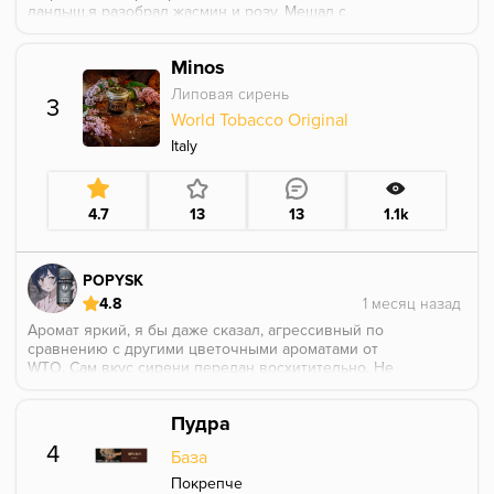
ландыш,я разобрал жасмин и розу. Мешал с
земляникой. Получился неплохой микс. Для меня
слишком лёгкий табак
Minos
Липовая сирень
3
World Tobacco Original
Italy
4.7
13
13
1.1k
POPYSK
4.8
Аромат яркий, я бы даже сказал, агрессивный по
сравнению с другими цветочными ароматами от
WTO. Сам вкус сирени передан восхитительно. Не
сразу заметил, но есть уклон во вкусе в сторону
чёрных ягод, совсем чутка смысленно, но это
Пудра
вообще не мешает. Всё-таки сделать цветы без
ухода в парфюмность сложно. Так же во вкусе
4
База
проглядывается сладость, как у варенья или джема,
но не в сторону десертки, а больше в сторону мёда.
Покрепче