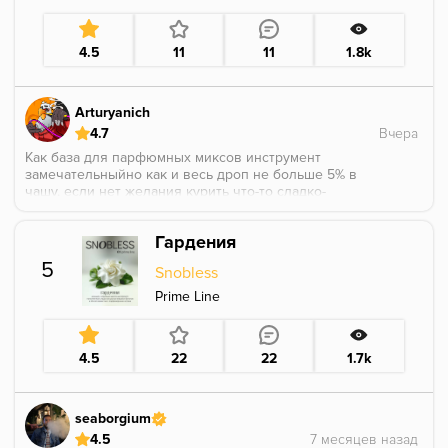
Трава тоже чувствуется, но вообще не сильно, и
после минуты 15-20. Так-то очень хорошо, но пока
что тюльпан мне зашёл больше.
4.5
11
11
1.8k
Arturyanich
4.7
Как база для парфюмных миксов инструмент
замечательныйно как и весь дроп не больше 5% в
чашу, если нет желания курить что-то сладко-
пудрово-масянистое с характерным жжением в
горле это конечно не мускус или замша, фактически
Гардения
не имеющие аналогов(ну или я о них не знаю), его
вполне может заменить RED от деуса, но опять таки,
5
Snobless
как инструмент для парфюмки вещь отличная.
Prime Line
4.5
22
22
1.7k
seaborgium
4.5