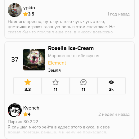
ypkio
3.5
Немного пресно, чуть чуть того чуть чуть этого,
цветочки играют главную роль в этом спектакле. Не
сказал бы что покурил еще раз, в миксах возможно
да, соло нет.
Rosella Ice-Cream
Мороженое с гибискусом
37
Element
Земля
3.3
11
11
3k
Kvench
4
Партия 30.2.22
Я слышал много хейта в адрес этого вкуса, в своё
время, поэтому, раньше, я к нему не прикасался.
А сейчас, в соло, это вкусно.