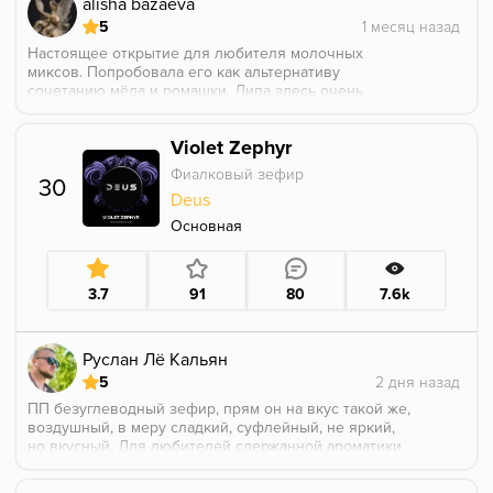
alisha bazaeva
5
Настоящее открытие для любителя молочных
миксов. Попробовала его как альтернативу
сочетанию мёда и ромашки. Липа здесь очень
красивая - цветочная, мягкая, с приятными
медовыми оттенками без излишней сладости.
Violet Zephyr
Фиалковый зефир
30
Deus
Основная
3.7
91
80
7.6k
Руслан Лё Кальян
5
ПП безуглеводный зефир, прям он на вкус такой же,
воздушный, в меру сладкий, суфлейный, не яркий,
но вкусный. Для любителей сдержанной ароматики,
собственно, как и половина вкусов DUES. Куришь и
получаешь спокойное удовольствие без переарома.