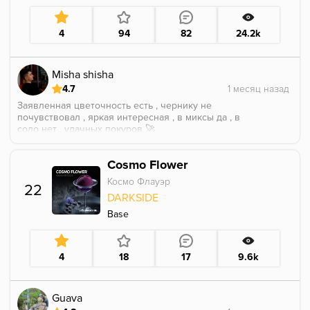
4
94
82
24.2k
Misha shisha
4.7
Заявленная цветочность есть , чернику не
почувствовал , яркая интересная , в миксы да , в
соло нет , удачных покуров 🚀
Cosmo Flower
Космо Флауэр
22
DARKSIDE
Base
4
18
17
9.6k
Guava