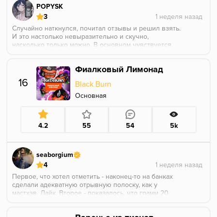
POPYSK
3
Случайно наткнулся, почитал отзывы и решил взять.
И это настолько невыразительно и скучно,
насколько только можно. В основном чувствуется
маракуйя с цветами, которая на вкус полностью
пустая, не сочная, очень сухая. Насчет питахайи
Фиалковый Лимонад
вроде она, а в общем получилась просто сладко-
тропическая мешанина без акцентов. В общем то, не
16
Black Burn
стоит это внимания, лучше покурить ягоды асаи или
мангустин.
Основная
4.2
55
54
5k
seaborgium
4
Первое, что хотел отметить - наконец-то на банках
сделали адекватную отрывную полоску, как у
мастхэв. Лайк. Второе - показалось, что грамм 20
вместо 25, но проверять не стал. Теперь про
ароматику. Пахнет нежно, цветочно, приятно. Чаша