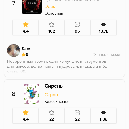
7
Deus
Основная
4.4
102
95
13.7k
Даня
5
Невероятный аромат, один из лучших инструментов
для миксов, делает кальян пудровым, нишевым я бы
сказал)0)0
Это не стандартная цветочная история, очень
многогранный интересный аромат, можно курить в
Сирень
соло с кейминтом или же дополнять ваши чаши
пудровым бархатным ощущением
8
Сарма
Классическая
4.4
22
22
1.3k