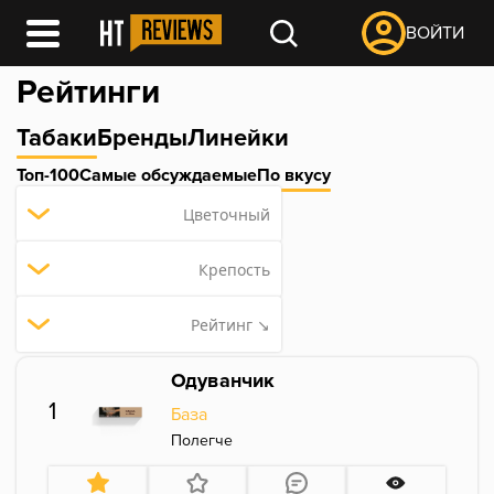
ВОЙТИ
Рейтинги
Табаки
Бренды
Линейки
Топ-100
Самые обсуждаемые
По вкусу
Цветочный
Крепость
Рейтинг ↘
Одуванчик
1
База
Полегче