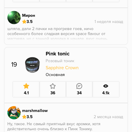
Мирон
3.5
шляпа, дали 2 пачки на прогреве гоев, ничо
особенного более сладкая версия space flavour от
мастхева, но с тонной холодка в начале, вкус очень
не сбалансированный, из пачки пахнет как какая то
сладкая конфета, но при покуре это все пропадает, и
Pink tonic
есть неяркая сладость, что-то конкретное выделить
на возможно, за годы можно было бы докрутить этот
Розовый тоник
19
микс, мб у нашего или палитры оно приятнее
Sapphire Crown
куриться, но я больше брать не собираюсь ибо
нахуй нужна адалия в 2026 году. на разок можно
Основная
взять
4.1
36
34
4.1k
marshmallow
3.5
Ну, такое. Не самый приятный вкус аромки, хотя
действительно очень близко к Пинк Тонику.