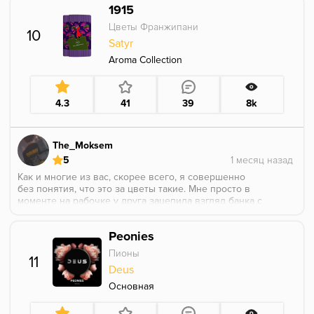
1915
Цветы Франжипани
10
Satyr
Aroma Collection
4.3
41
39
8k
The_Moksem
5
Как и многие из вас, скорее всего, я совершенно
без понятия, что это за цветы такие. Мне просто в
моменте на рабочке у друга зацепила взгляд банка с
наклеенной этикеткой.
Кросевое.
Peonies
Короче, теперь этот вкус у меня на постоянке дома.
Сложно его как то описать, как по мне, какая то
Пионы
11
интересная смесь вкуса бани с легким оттенком
Deus
шиповника, но это вкусно и цветочно.
Аромка держится на протяжении всего сеанса
Основная
курения, никуда не уходит.
Добавлять следует процентов 20