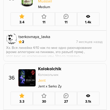
Muassel
При покуре отдаёт в основном шоколадом каким-то,
в сравнении с виски от бонча вообще не виски, а
Medium
нечто цветочно-шоколадное.
Покурил бы ещё разок? Вряд ли
3.4
11
11
1.4k
tserkovnaya_lavka
2
Хз. Вся линейка 4/10 как по мне одно разочарование
(кроме аллегории на пинкман, это разъеб прям) ,
этот вкус не исключение увы. Что-то травяно-
сладкое, не плотное, не крепкое. В миксы еще куда
ни шло, в соло совсем нет.
Kolokolchik
Колокольчик
36
Jent
Jent x Sarko Zy
3.3
30
27
3.1k