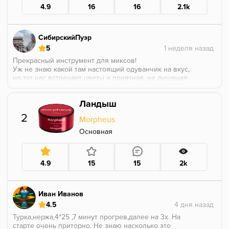
4.9
16
16
2.1k
СибирскийПуэр
5
Прекрасный инструмент для миксов!
Уж не знаю какой там настоящий одуванчик на вкус,
но тут нас встречает цветы и приятная, не душащая
сладость, я бы даже сказал медовая сладость.
В соло я бы курить не стал, но вот в микс,
Ландыш
однозначно да.
2
Morpheus
Основная
4.9
15
15
2k
Иван Иванов
4.5
Турка,нержа,4*25 ,7 минут прогрев,далее на 3х. На
старте очень приторно. Не знаю насколько это