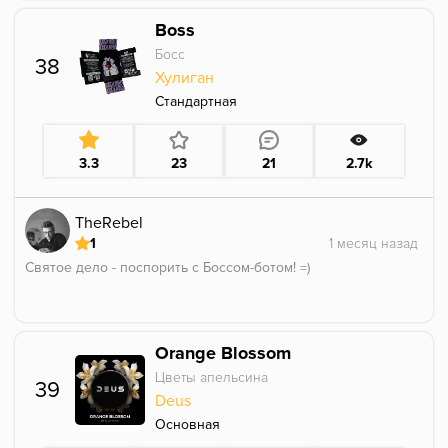
Типа, мороженое, оно сладкое, не переаромленное,
Boss
сдержанное, и при всё этом, без дискомфорта.
Каркадешка приятная.
Босс
38
Чудно сочетание +1 в копилочку.
Хулиган
Думаю, это действительно недооцененный аромат.
Стандартная
3.3
23
21
2.7k
TheRebel
1
Святое дело - поспорить с Боссом-ботом! =)
Orange Blossom
Цветы апельсина
39
Deus
Основная