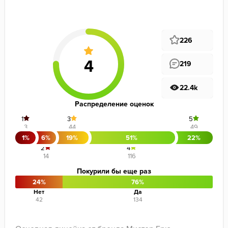
226
219
22.4k
Распределение оценок
1
3
5
3
44
49
1%
6%
19%
51%
22%
2
4
14
116
Покурили бы еще раз
24%
76%
Нет
Да
42
134