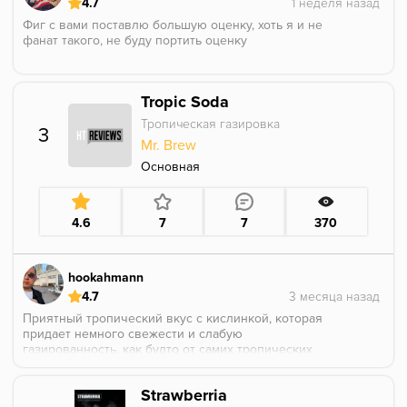
4.7
Фиг с вами поставлю большую оценку, хоть я и не
фанат такого, не буду портить оценку
Tropic Soda
Тропическая газировка
3
Mr. Brew
Основная
4.6
7
7
370
hookahmann
4.7
Приятный тропический вкус с кислинкой, которая
придает немного свежести и слабую
газированность, как будто от самих тропических
фруктов такой эффект, хороший баланс, не приторно
и без переарома, получилось скорее натурально,
Strawberria
чем нет, это вкусно, хоть на каждый день, ну и в