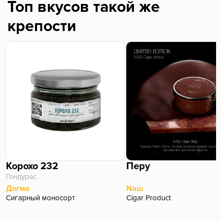
Топ вкусов такой же
крепости
Корохо 232
Перу
Гондурас
Догма
Nаш
Сигарный моносорт
Cigar Product