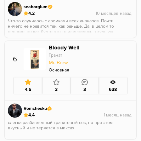
seaborgium
4.2
Что-то случилось с аромками всех ананаосв. Почти
ничего не нравится так, как раньше. Да, в целом то
неплохо, но как-будто что-то изменилось в худшую
сторону. Ладно, что по текущему - кисло-сладкий
ананас. Близкий к натуральному.
Bloody Well
Гранат
6
Mr. Brew
Основная
4.5
3
3
638
Romchesku
4.4
слегка разбавленный гранатовый сок, но при этом
вкусный и не теряется в миксах
минут 40-50 аромка держится, жаростойкость