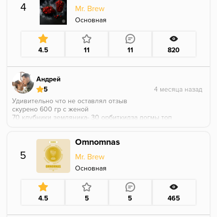
различные миксы тоже залетит хорошо, такой
4
Mr. Brew
летний тропический легкий лимонад
Основная
4.5
11
11
820
Андрей
5
Удивительно что не оставлял отзыв
скурено 600 гр с женой
70 клубники земляника- 30 орбиткидза догмы топ
вкуснятина
очень вкусная земляничное клубничное сочетание
Omnomnas
любимая клубника себеро
любимая земляника джента
5
Mr. Brew
советую мой топ 1 и данного бренда
2 ананас
Основная
4.5
5
5
465