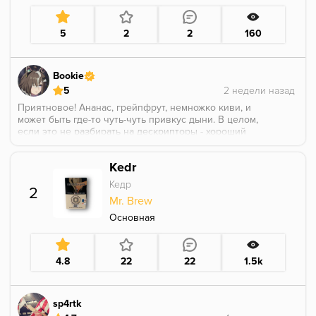
5
2
2
160
Bookie
5
Приятновое! Ананас, грейпфрут, немножко киви, и
может быть где-то чуть-чуть привкус дыни. В целом,
если это не разбирать на дескрипторы - хороший
мультифруктовый микс, в котором каждый выловит
что-то свое.
Kedr
Кедр
2
Mr. Brew
Основная
4.8
22
22
1.5k
sp4rtk