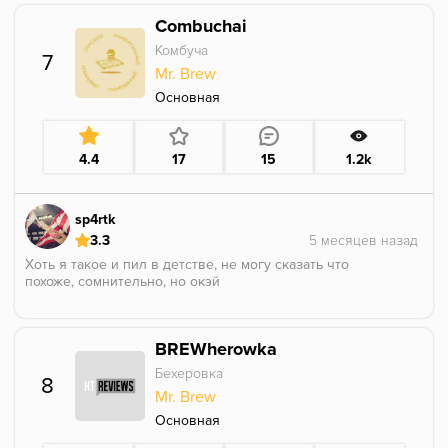
средняя
Combuchai
Комбуча
7
Mr. Brew
Основная
4.4
17
15
1.2k
sp4rtk
3.3
Хоть я такое и пил в детстве, не могу сказать что
похоже, сомнительно, но окэй
BREWherowka
Бехеровка
8
Mr. Brew
Основная