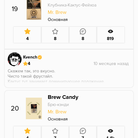
Клубника-Кактус-Фейхоа
19
Mr. Brew
Основная
4
8
8
819
Kvench
4
Скажем так, это вкусно.
Чисто такой фрустайл.
Кактус тут занимает доминирующее положение.
Фейхоа, идет чуток слабее, добавляет сладость.
Клубника очень фоново, дает кислинку.
Brew Candy
С одной стороны, он достаточно плотный во вкусе,
но напиточность, напрашивается сама собой.
Брю-кэнди
20
Mr. Brew
Основная