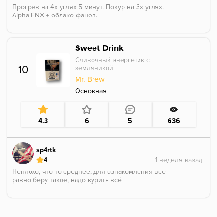
Прогрев на 4х углях 5 минут. Покур на 3х углях.
Alpha FNX + облако фанел.
С пакета пахнет приятно, сливочность с легкой
сладостью и чаем. С утра курил молочный улун от
Sweet Drink
Мастхева по сравнению с ним тут чай не отдает
кисляком. Курил в соло, но в соло он на любителя.
Сливочный энергетик с
Чая на мой взгляд не достаточно слишком тонет в
10
земляникой
тонах сливочности молочной. Но в то-же время я не
Mr. Brew
могу сказать что табак плохой, ибо это то чем я буду
разбавлять ягодные миксы и делать йогуртовую
Основная
историю
4.3
6
5
636
sp4rtk
4
Неплохо, что-то среднее, для ознакомления все
равно беру такое, надо курить всё