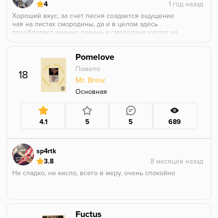
4
Хороший вкус, за счет песня создается ощущение
чая на листах смородины, да и в целом здесь
преобладает именно ревень а смородина уходит на
второй план
Pomelove
Помело
18
Mr. Brew
Основная
4.1
5
5
689
sp4rtk
3.8
Ни сладко, ни кисло, всего в меру, очень спокойно
Fuctus