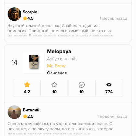
Scorpio
4.5
Вкусный темный виноград Изабелла, один из
немногих. Приятный, немного химозный, но это его
не портит. В соло хорош, можно в миксы с алкоголем
помешать и будет прям крепленное винишко.
Melopaya
Арбуз и папайя
14
Mr. Brew
Основная
4.2
10
10
774
Виталий
2.5
Снова матамарфозы, но уже в техническом плане. О
них ниже, а по вкусу норм, но есть ньюансы, которое
для меня делают этот аромат не вкусным