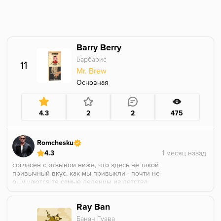
Barry Berry
Барбарис
11
Mr. Brew
Основная
4.3
2
2
475
Romchesku
4.3
согласен с отзывом ниже, что здесь не такой
привычный вкус, как мы привыкли - почти не
ощущаются те самые леденцы из детства
действительно вкус ближе к морсу, но всё же он
Ray Ban
приятный и узнаваемый, в миксах не терялся
Банан Гуава