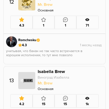
12
Mr. Brew
Основная
4.3
1
1
71
Romchesku
4.3
учитывая, что банан не так часто встречается в
хорошем исполнении, то тут мне повезло
в соло это было недурно, банан не уходил в
сливочность или десертку, а гуава давала
Isabella Brew
своебразную травянистую терпкость
Виноград Изабелла
13
Mr. Brew
Основная
4.2
15
15
1k