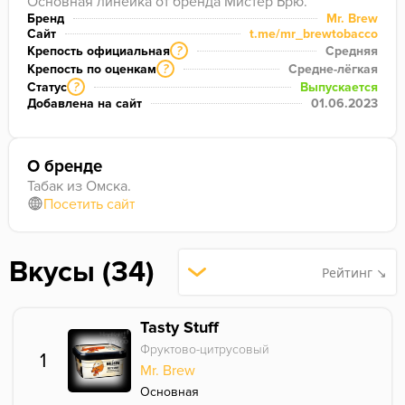
Основная линейка от бренда Мистер Брю.
Бренд
Mr. Brew
Сайт
t.me/mr_brewtobacco
Крепость официальная
Средняя
?
Крепость по оценкам
Средне-лёгкая
?
Статус
Выпускается
?
Добавлена на сайт
01.06.2023
О бренде
Табак из Омска.
Посетить сайт
Вкусы (34)
Рейтинг ↘
Tasty Stuff
Фруктово-цитрусовый
1
Mr. Brew
Основная