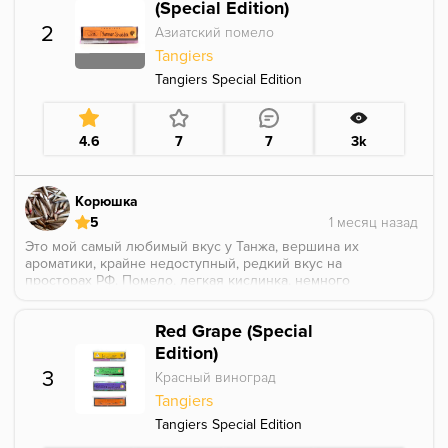
especially handy when your girlfriend is getting on your
(Special Edition)
nerves and you just need a moment of peace. シ
2
Азиатский помело
Tangiers
Tangiers Special Edition
4.6
7
7
3k
Корюшка
5
Это мой самый любимый вкус у Танжа, вершина их
ароматики, крайне недоступный, редкий вкус на
просторах РФ. Помело, легкая кислинка, немного
цедры, прослеживается для меня вкус лимонеа и
апельсина, очень тонко подобраны цитрусовые
Red Grape (Special
ноты. Браво Танжирс.
Edition)
3
Красный виноград
Tangiers
Tangiers Special Edition