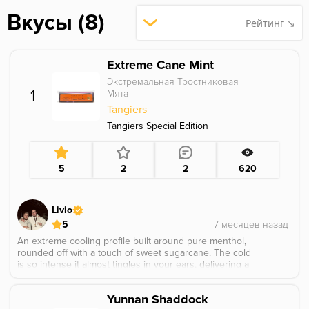
Вкусы (8)
Рейтинг ↘
Extreme Cane Mint
Экстремальная Тростниковая
1
Мята
Tangiers
Tangiers Special Edition
5
2
2
620
Livio
5
An extreme cooling profile built around pure menthol,
rounded off with a touch of sweet sugarcane. The cold
is so intense it almost tingles in your ears, delivering a
sharp and long lasting icy hit. Smoked fluffy in a Cosmo
Bowl, it really hits hard and doesn’t hold back. Perfect
Yunnan Shaddock
for anyone who wants to be completely knocked out