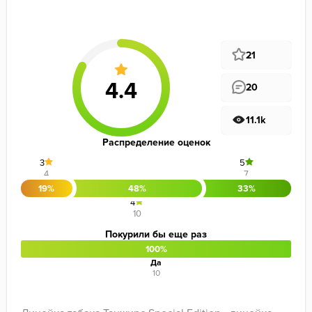
21
20
11.1k
Распределение оценок
3
5
4
7
19%
48%
33%
4
10
Покурили бы еще раз
100%
Да
10