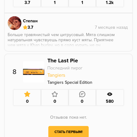
3.7
1
1
1.2k
Степан
3.7
Больше травянистый чем цитрусовый. Мята слишком
натуральная чувствуешь прямо куст мяты. Приятнее
чем мята у Khan burley, но в соло курить не оч
прикольно. Надо попробовать в миксах
The Last Pie
Последний пирог
8
Tangiers
Tangiers Special Edition
0
0
0
580
Отзывов пока нет.
СТАТЬ ПЕРВЫМ!