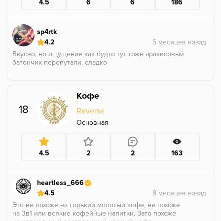
4.5
6
6
186
и пушистой, прошу прощения за вкусовщину. Тх
нету, грел 23 грамма 4 угля прогрев 5-6 минут. Курил
на 3х пирамидкой
sp4rtk
4.2
Вкусно, но ощущение как будто тут тоже арахисовый
батончик перепутали, сладко
Кофе
18
Reverse
Основная
4.5
2
2
163
heartless_666
4.5
Это не похоже на горький молотый кофе, не похоже
на 3в1 или всякие кофейные напитки. Зато похоже