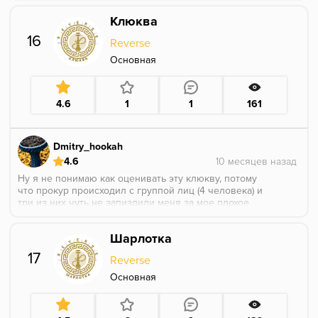
тропическим фруктам,возможно даже персик.
Клюква
Мне понравилось.
16
Reverse
Основная
4.6
1
1
161
Dmitry_hookah
4.6
Ну я не понимаю как оценивать эту клюкву, потому
что прокур происходил с группой лиц (4 человека) и
три из них чуть не запиздили меня за мое плохое
мнение. Я клюкву как таковую много не ел и все
клюквы что я курил для меня оказывались не очень.
Шарлотка
Если сравнивать с другими брендами, то вкуснее и
четче клюквы я не курил. Яркая, кисленькая,
17
Reverse
ягодная и достойно играет в миксах. Реально мне
нравится её нежность вкуса и небольшая кислинка.
Основная
В соло я бы не курил на постоянке, как и любые
другие кислые вкусы от любого бренда.
Раскрывается хорошо как при плотной забивке, так