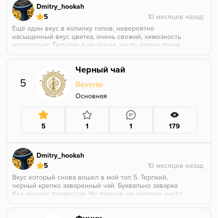
Dmitry_hookah
5
Ещё один вкус в копилку топов, невероятно
насыщенный вкус цветка, очень свежий, химозность
отсутствует. Тюльпан я не кушал, но по запаху похож
на заявленный. Аромат нежный и хорошо
сочетается с ягодами в миксах, но я бы этот аромат
Черный чай
курил в соло. Комфортный покур 3х25 ребро/
пирамидка. Как цветочный инструмент в работе
5
Reverse
хорош.
Основная
5
1
1
179
Dmitry_hookah
5
Вкус который снова вошел в мой топ 5. Терпкий,
черный крепко заваренный чай. Буквально заварка
без лишних привкусов. Ни лимона, ни холодка, чисто
крепкая заварка. Это топ в миксах, но в соло я могу
курить его когда угодно и сколько угодно.