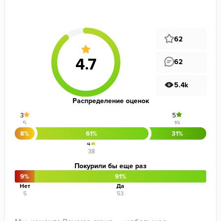
62
62
5.4k
Распределение оценок
3
5
5
19
8%
61%
31%
4
38
Покурили бы еще раз
9%
91%
Нет
Да
5
53