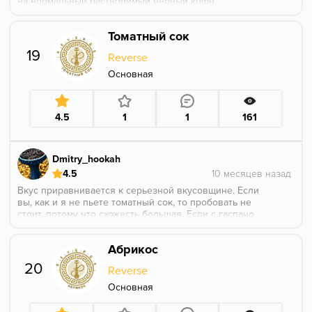
на нормальный растворимый чёрный кофе.
ПОрошок и вода, явный вкус кофейка, чуть
подкисливает (кофе кислит если арабика и горчит
Томатный сок
если робуста). Я бы сказал, что-то среднее между
бончем и ориджинал вирджинией. Но при этом не
19
Reverse
слишком сухой. Короче, приятный не душный вкус
кофейка.
Основная
4.5
1
1
161
Dmitry_hookah
4.5
Вкус приравнивается к серьезной вкусовщине. Если
вы, как и я не пьете томатный сок, то пробовать не
стоит, потому что схожесть большая. Если с гаспачо
от компании НАШ я на вторую соло чашку чуть не
сблевал, то тут в целом все очень хорошо.
Абрикос
Соленость ассоциативная есть, потому что по вкусу
либо соленые томаты с закрутки, либо томатный сок
20
Reverse
и ты невольно думаешь, что куришь именно их. Для
максимального раскрытия использовал 4х25
Основная
касание, яркий вкус держался 40 минут, после
смены углей ещё один сеанс он проработал пока