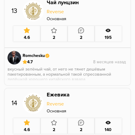
Чай лунцзин
Бомбовая тема, спасибо что подогнали на пробу
🙏🏽
13
Reverse
Основная
4.6
2
2
195
Romchesku
4.7
вкусный зелёный чай, от него не тянет дешёвым
пакетированным, а нормальной такой спресованной
лепёшкой хорошего китайского взвара
в миксах с ягодами и фруктами мне очень
Ежевика
понравилось, вкус становится более цветочным и
тягучим
14
Reverse
Основная
4.6
2
2
140