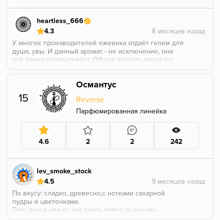
heartless_666
4.3
У многих производителей ежевика отдаёт гелем для
душа, увы. И данный аромат - не исключение, она
всё равно подмыливает. Общая яркость вкуса тут
пониженная, поэтому и вкус мыла не так ярко лезет,
но и вкус ежевики тоже не очень яркий. Я думаю,
Османтус
что доля мыла тут как везде, просто сам вкус менее
яркий и это мыло меньше лезет. Но лично я его
15
Reverse
ощущаю.
Парфюмированная линейка
4.6
2
2
242
lev_smoke_stock
4.5
По вкусу: сладко, древесно,с нотками сахарной
пудры и цветочками.
Тело вкуса или то что здесь взято за основу-
определить не могу,но что-то близкое к