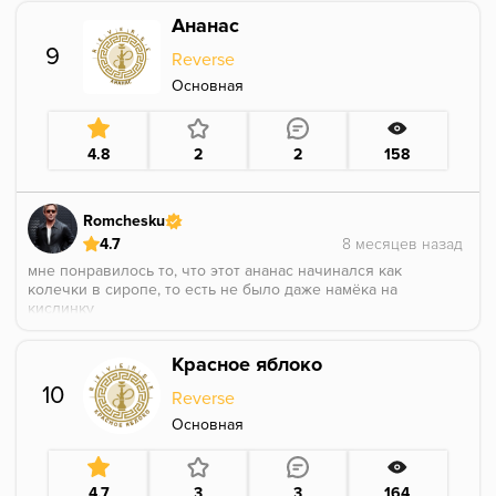
Ананас
9
Reverse
Основная
4.8
2
2
158
Romchesku
4.7
мне понравилось то, что этот ананас начинался как
колечки в сиропе, то есть не было даже намёка на
кислинку
спустя минут 20 уже было больше похоже на сам
Красное яблоко
фрукт, с его мякотью и характерной травянистостью
10
Reverse
аромка насыщенная
Основная
4.7
3
3
164