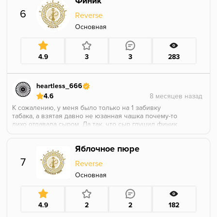
Финик
Раскрывается лучше при классической чашке и
стабильном жаре 3 ребро, в небольшое касание.
6
Reverse
Рекомендую каждому.
Основная
4.9
3
3
283
heartless_666
4.6
К сожалению, у меня было только на 1 забивку
табака, а взятая давно не юзанная чашка почему-то
лихо отдавала сыром. Да так, что сыр глушил финик.
В целом я всё равно понял, что это вкус мягких
фиников в сиропе (бывают разные, но вот этот
Яблочное пюре
конкретно - недорогой мягкий).
7
Reverse
Основная
4.9
2
2
182