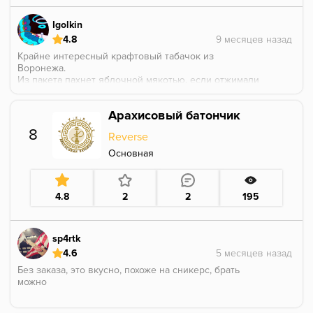
Igolkin
4.8
Крайне интересный крафтовый табачок из
Воронежа.
Из пакета пахнет яблочной мякотью, если отжимали
сок или натирали яблоко на терке, то сможете себе
точно представить этот аромат.
Арахисовый батончик
В начале сессии вкус не яркий, есть отчетливый
привкус сырья, но достаточно приятный. По мере
8
Reverse
прокура вкус яблока усиливается.
Хорошее кисло-сладкое яблочко без аниса.
Основная
4.8
2
2
195
sp4rtk
4.6
Без заказа, это вкусно, похоже на сникерс, брать
можно