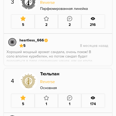
3
Reverse
Парфюмированная линейка
5
2
2
216
heartless_666
5
Хороший мощный аромат сандала, очень похож! В
соло вполне курибелен, но потом сандал будет
ощущаться в паре следующих чашек, как ни крути.
Хороший новый парфюмного направления аромат
для украшения чаш, вполне заменит или дополнит
Тюльпан
пало санто и кашмир.
4
Reverse
Основная
5
1
1
174