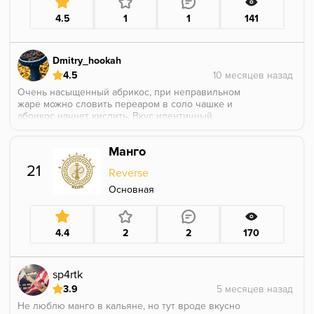
угли не сдохли, думаю, что 1.20-1.30 чаша сможет
4.5
1
1
141
проработать.
Dmitry_hookah
4.5
Очень насыщенный абрикос, при неправильном
жаре можно словить переаром в соло чашке и
абрикос начнет кислить. Вкус идентичный
натуральному фрукту, сочный, с небольшым
оттенком косточки, как будто немного недоспелый,
Манго
но не зеленый вкус. Оптимально играет в миксах,
чем-то напоминает суть работы с вишней, соло на
21
Reverse
пару чашек тоже можно скурить. Если сравнивать с
тем же Трофимовым, то это топ.
Основная
Курить на 3х углях, забивать пушисто. 4 и оверпак
словите переаром точно
4.4
2
2
170
sp4rtk
3.9
Не люблю манго в кальяне, но тут вроде вкусно