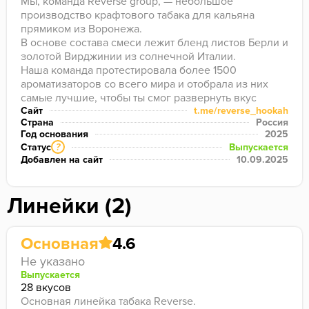
Мы, команда Reverse group, — небольшое 
производство крафтового табака для кальяна 
прямиком из Воронежа.

В основе состава смеси лежит бленд листов Берли и 
золотой Вирджинии из солнечной Италии.

Наша команда протестировала более 1500 
ароматизаторов со всего мира и отобрала из них 
самые лучшие, чтобы ты смог развернуть вкус 
нашего продукта на 180 градусов.

Сайт
t.me/reverse_hookah
Страна
Россия
Мы используем инвертный сироп, произведённый 
Год основания
2025
по собственной технологии.
Статус
Выпускается
?
Добавлен на сайт
10.09.2025
Линейки (2)
Основная
4.6
Не указано
Выпускается
28 вкусов
Основная линейка табака Reverse.