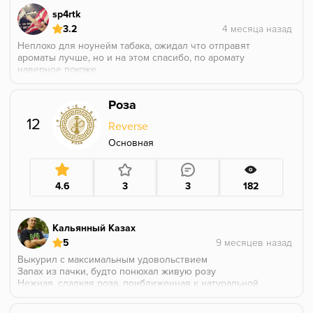
sp4rtk
3.2
Неплохо для ноунейм табака, ожидал что отправят
ароматы лучше, но и на этом спасибо, по аромату
наверное похоже
Роза
12
Reverse
Основная
4.6
3
3
182
Кальянный Казах
5
Выкурил с максимальным удовольствием
Запах из пачки, будто понюхал живую розу
Нежная, сладкая роза, приближенная к натуральной
Сначала покурил в соло, потом забил с медовым
месяцем от муаселя