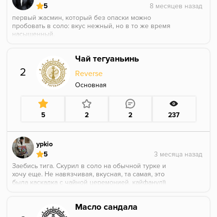
5
первый жасмин, который без опаски можно
пробовать в соло: вкус нежный, но в то же время
насыщенный.
в соло было очень хорошо, в миксах тоже не
Чай тегуаньинь
теряется.
2
Reverse
Основная
5
2
2
237
ypkio
5
Заебись тига. Скурил в соло на обычной турке и
хочу еще. Не навязчивая, вкусная, та самая, это
была каскадка с чайной церемонией, кайфанул))
Однозначно 10/10
Масло сандала