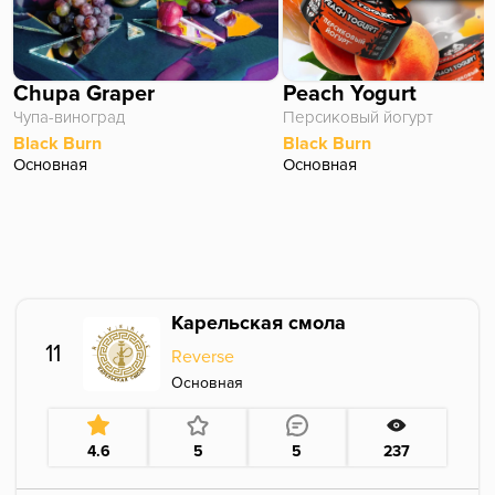
Chupa Graper
Peach Yogurt
Чупа-виноград
Персиковый йогурт
Black Burn
Black Burn
Основная
Основная
Карельская смола
11
Reverse
Основная
4.6
5
5
237