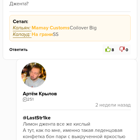
Джента?
Сетап:
Кальян:
Mamay Customs
Coilover Big
Калауд:
На грани
SS
Ответить
8
0
Артём Крылов
251
@LastStr1ke
Лимон джента все же кислый
А тут, как по мне, именно такая леденцовая 
конфетка бон пари с выкрученной яркостью 