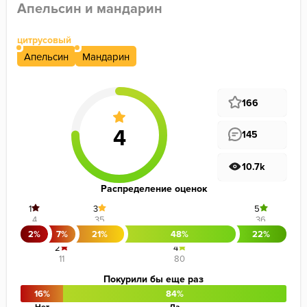
Апельсин и мандарин
цитрусовый
Апельсин
Мандарин
166
145
10.7k
Распределение оценок
1
3
5
4
35
36
2%
7%
21%
48%
22%
2
4
11
80
Покурили бы еще раз
16%
84%