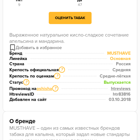
Нет
Да
9
47
ОЦЕНИТЬ ТАБАК
Выраженное натуральное кисло-сладкое сочетание 
апельсина и мандарина.
Бренд
MUSTHAVE
Линейка
Основная
Страна
Россия
Крепость официальная
Средняя
?
Крепость по оценкам
Средне-лёгкая
?
Статус
Выпускается
?
Промокод на
oshisha
htreviews
?
HtreviewsID
htr83816
Добавлен на сайт
03.10.2018
О бренде
MUSTHAVE – один из самых известных брендов
табака для кальяна, который задал новые стандарты