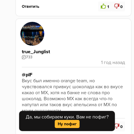
Ответить
1
0
true_Junglist
733
@pIF
Вкус был именно orange team, но 
чувствовался привкус шоколада как во вкусе 
какао от МХ, хотя на банке не слова про 
шоколад. Возможно МХ как всегда что-то 
напутал или таков вкус апельсина от МХ по 
моим ощущениям
Да, мы собираем куки. Вам не пофиг?
Ну пофиг
Ответить
0
0