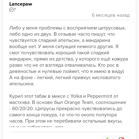
Lancepaw
7
Либо у меня проблемы с восприятием цитрусовых, 
либо одно из двух. В отзывах часто пишут, что 
чувствуется сладкий апельсин, а мандарина 
вообще нет. У меня ситуация немного другая. Я 
смог почувствовать хороший такой сладкий 
мандарин, прямо из детства, у которого ещё кожура 
разве что не от взгляда отваливалась. Кто рос в 
девяностые и нулевые поймет, что я имею в виду) 
А на фоне - легкий, легкий привкус кисловатого 
апельсина.
Курил этот табак в миксе с Yolka и Peppermint от 
мастхэва. В основе был Orange Team, соотношение 
- 60/20/20. Цитрусы прекрасно чувствовались до 
самого конца покура, т.е что-то около полутора 
часов. При этом не перебивали остальные вкусы, 
но и не забивались ими. 