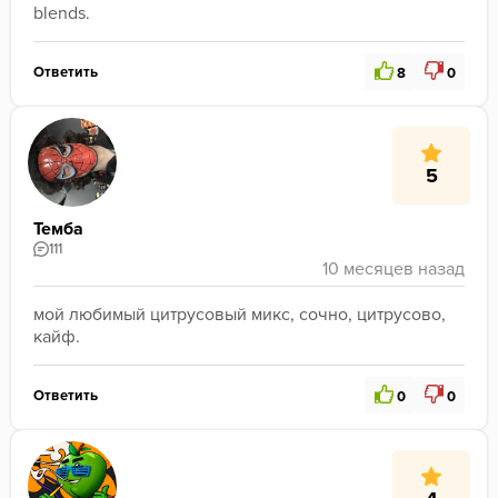
blends.
Ответить
8
0
5
Темба
111
мой любимый цитрусовый микс, сочно, цитрусово, 
кайф.
Ответить
0
0