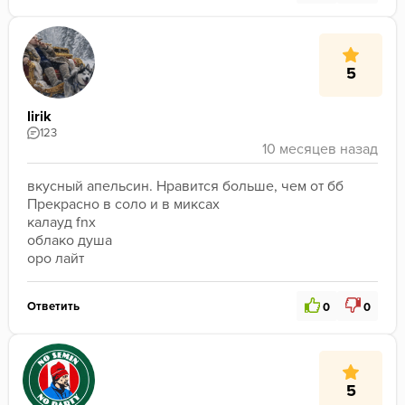
5
lirik
123
вкусный апельсин. Нравится больше, чем от бб
Прекрасно в соло и в миксах
калауд fnx
облако душа
оро лайт
Ответить
0
0
5