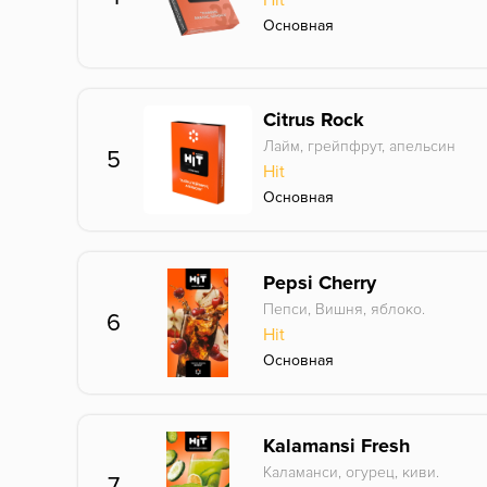
Основная
Citrus Rock
Лайм, грейпфрут, апельсин
5
Hit
Основная
Pepsi Cherry
Пепси, Вишня, яблоко.
6
Hit
Основная
Kalamansi Fresh
Каламанси, огурец, киви.
7