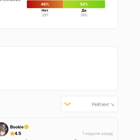
46%
54%
Нет
Да
297
355
Рейтинг ↘
Bookie
4.5