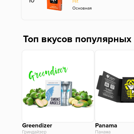
10
Hit
Основная
Топ вкусов популярных
Greendizer
Panama
Гриндайзер
Панама