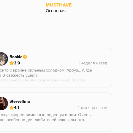
MUSTHAVE
Spect
Основная
Classic
Bookie
3.9
хито с крайне сильным холодком. Арбуз... А где
? В свежесть ушел?
когольности во вкусе вот точно нет, просто
тается лайм, немножко мяты и возможно, где-то на
рошем прогреве покажется свежая арбузная
урка.
мо, увы.
Stervellina
4.1
 вкус скорее лимонные леденцы и ром. Очень
же, особенно для любителей алкогольного.