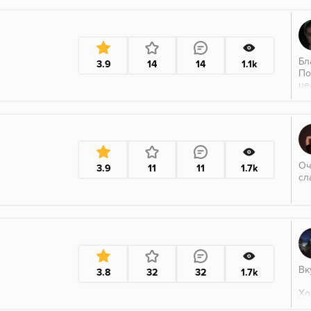
Бл
3.9
14
14
1.1k
По
це
Я 
и 
за
по
Оч
3.9
11
11
1.7k
сл
Вк
3.8
32
32
1.7k
Хо
Ва