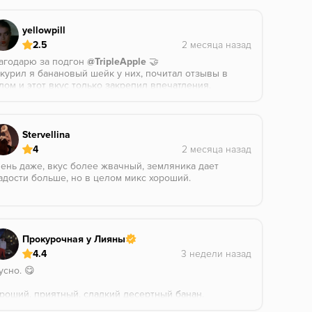
yellowpill
2.5
агодарю за подгон
@TripleApple
🤝
курил я банановый шейк у них, почитал отзывы в
лом и этот вкус только закрепил впечатления.
не курил его в соло, понемногу раскидал в миксы,
в них он если что-то и добавлял, то я этого не
метил. Ну, хотя бы не портил, зато знаю на какую
лку не смотреть в магазине)
Stervellina
4
ень даже, вкус более жвачный, земляника дает
адости больше, но в целом микс хороший.
Прокурочная у Лияны
4.4
усно. 😋
роший, приятный, сладкий десертный банан.
нильность и молочная нотка тоже присутствуют.