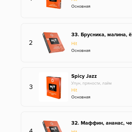
Основная
33. Брусника, малина, 
2
Hit
Основная
Spicy Jazz
Улун, пряности, лайм
3
Hit
Основная
32. Маффин, ананас, ч
4
Hit