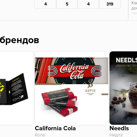
Ка
4
5
4
319
до
ск
эф
на
До
 брендов
California Cola
Needls
Кола
Нидлз