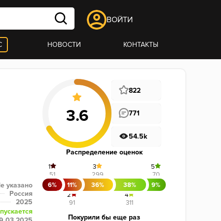
ВОЙТИ
С
НОВОСТИ
КОНТАКТЫ
822
771
54.5k
Распределение оценок
1
3
5
51
299
70
6%
11%
36%
38%
9%
е указано
Россия
2
4
2025
91
311
пускается
Покурили бы еще раз
9.03.2025