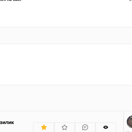
ть: чуть ниже среднего

а: 30гр

300₽
азилик