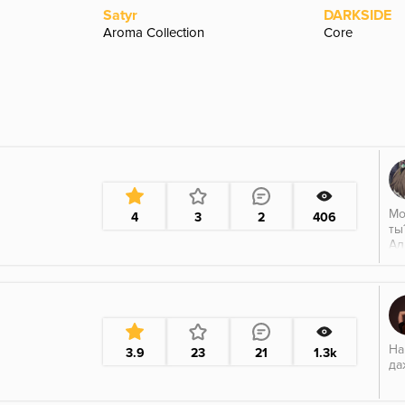
Satyr
DARKSIDE
Aroma Collection
Core
Мо
4
3
2
406
ты
Ал
чи
хо
шк
Ми
На
3.9
23
21
1.3k
да