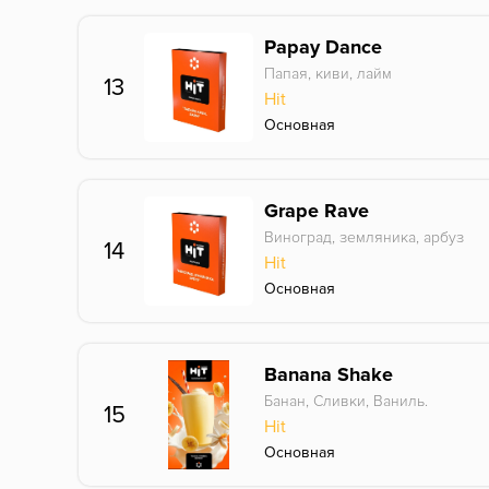
Papay Dance
Папая, киви, лайм
13
Hit
Основная
Grape Rave
Виноград, земляника, арбуз
14
Hit
Основная
Banana Shake
Банан, Сливки, Ваниль.
15
Hit
Основная