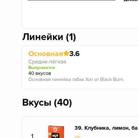
Крепос
Фасовк
РРЦ: 
Линейки (1)
Основная
3.6
Средне-лёгкая
Выпускается
40 вкусов
Основная линейка табак Хит от Black Burn.
Вкусы (40)
39. Клубника, лимон, б
1
Hit