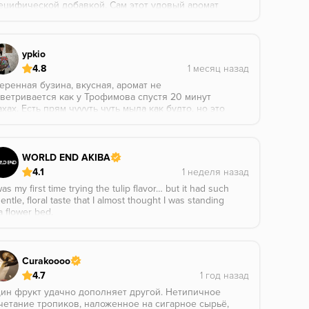
ецифической добавкой. Сам этот удовый аромат
статочно приятный - классические благовония.
е все понравилось, но курить это можно только
к эксперимент, кальян очень нетипичный
лучается.
ypkio
4.8
еренная бузина, вкусная, аромат не
ветривается как у Трофимова спустя 20 минут
ахах. Есть прям чуууть чуть мыла как будто, но это
чего страшного на самом деле!! Пока не менее это
мая натуральная бузина которую я пробовал на
нке.
WORLD END AKIBA
4.1
was my first time trying the tulip flavor… but it had such
entle, floral taste that I almost thought I was standing
a flower bed.
Curakoooo
4.7
ин фрукт удачно дополняет другой. Нетипичное
четание тропиков, наложенное на сигарное сырьё,