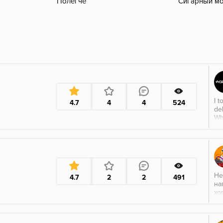
Полегче
Сигарный м
I t
4.7
4
4
524
del
Whe
Ja
It’
Не
4.7
2
2
491
на
хо