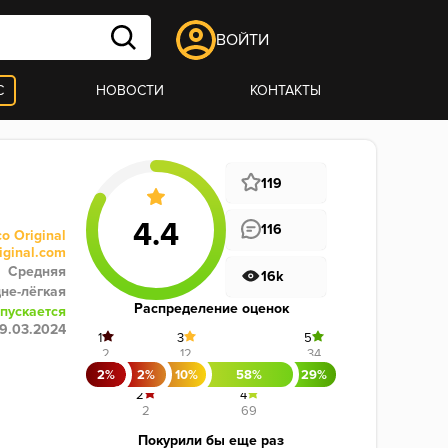
ВОЙТИ
С
НОВОСТИ
КОНТАКТЫ
119
116
o Original
iginal.com
Средняя
16k
не-лёгкая
Распределение оценок
пускается
9.03.2024
1
3
5
2
12
34
2%
2%
10%
58%
29%
2
4
2
69
Покурили бы еще раз