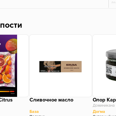
де
не
на
пл
ку
епости
ос
из
ма
тр
Citrus
Сливочное масло
Олор Ка
Доминикана
База
Догма