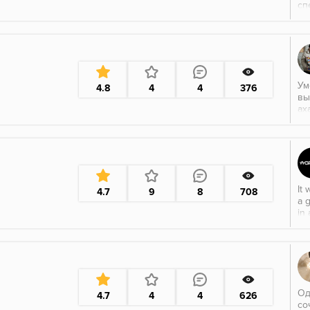
сп
до
Мн
ка
по
Ум
4.8
4
4
376
вы
ах
ни
са
ры
It 
4.7
9
8
708
a g
in 
Од
4.7
4
4
626
со