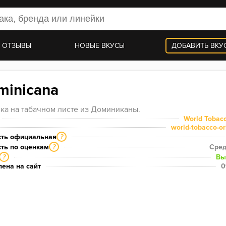
 ОТЗЫВЫ
НОВЫЕ ВКУСЫ
ДОБАВИТЬ ВКУ
minicana
ка на табачном листе из Доминиканы.
World Tobacc
world-tobacco-or
сть официальная
?
ть по оценкам
Сред
?
Вы
?
ена на сайт
0