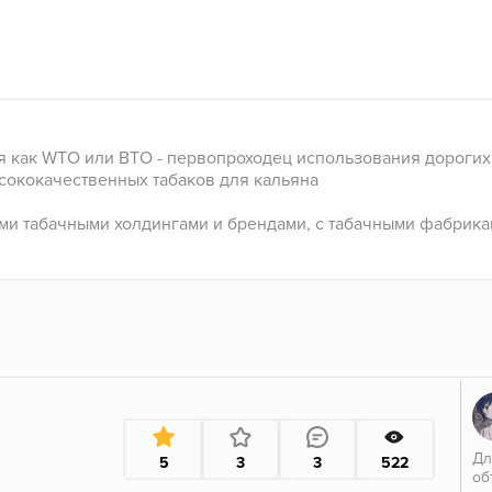
ная как WTO или ВТО - первопроходец использования дорогих
сококачественных табаков для кальяна
и табачными холдингами и брендами, с табачными фабрикам
Дл
5
3
3
522
об