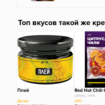
Топ вкусов такой же кр
Плей
Red Hot Chili 
Цитрус, чили
Догма
JOY.