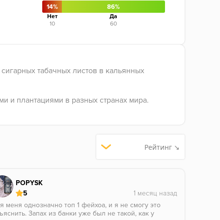
14%
86%
Нет
Да
10
60
 сигарных табачных листов в кальянных
и и плантациями в разных странах мира.
Рейтинг ↘
POPYSK
5
я меня однозначно топ 1 фейхоа, и я не смогу это
ъяснить. Запах из банки уже был не такой, как у