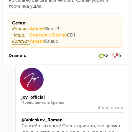
но сильно баловаться не стал, колпак убрал и 
горчинка ушла.
Сетап:
Кальян:
Antero
Sirius 3
Чаша:
Conceptic Design
CD1
Калауд:
Antero
Kalaud
Ответить
12
0
joy_official
Представитель бренда
@Volchkov_Roman
Спасибо за отзыв! Очень приятно, что аромат 
попал в ожидания и раскрылся лимонадом с 