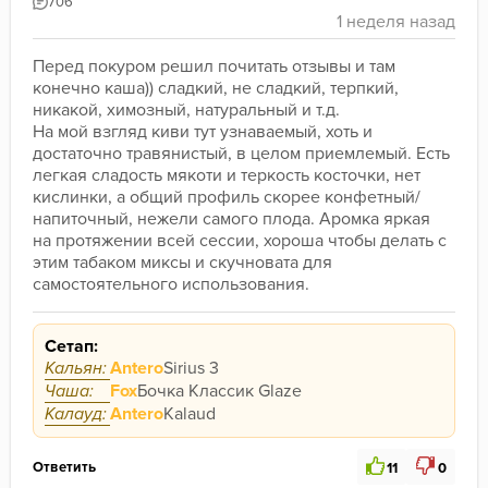
706
Перед покуром решил почитать отзывы и там 
конечно каша)) сладкий, не сладкий, терпкий, 
никакой, химозный, натуральный и т.д.
На мой взгляд киви тут узнаваемый, хоть и 
достаточно травянистый, в целом приемлемый. Есть 
легкая сладость мякоти и теркость косточки, нет 
кислинки, а общий профиль скорее конфетный/
напиточный, нежели самого плода. Аромка яркая 
на протяжении всей сессии, хороша чтобы делать с 
этим табаком миксы и скучновата для 
самостоятельного использования.
Сетап:
Кальян:
Antero
Sirius 3
Чаша:
Fox
Бочка Классик Glaze
Калауд:
Antero
Kalaud
Ответить
11
0