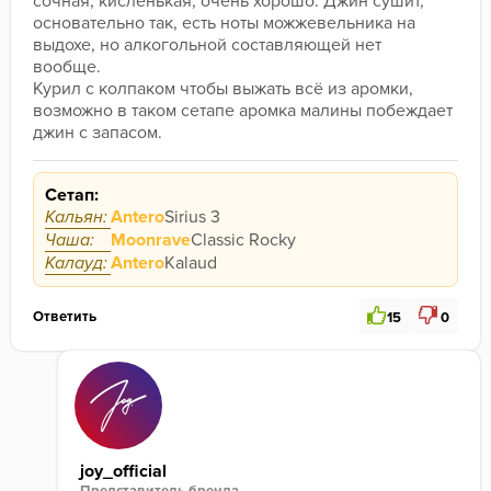
сочная, кисленькая, очень хорошо. Джин сушит, 
основательно так, есть ноты можжевельника на 
выдохе, но алкогольной составляющей нет 
вообще.
Курил с колпаком чтобы выжать всё из аромки, 
возможно в таком сетапе аромка малины побеждает 
джин с запасом.
Сетап:
Кальян:
Antero
Sirius 3
Чаша:
Moonrave
Classic Rocky
Калауд:
Antero
Kalaud
Ответить
15
0
joy_official