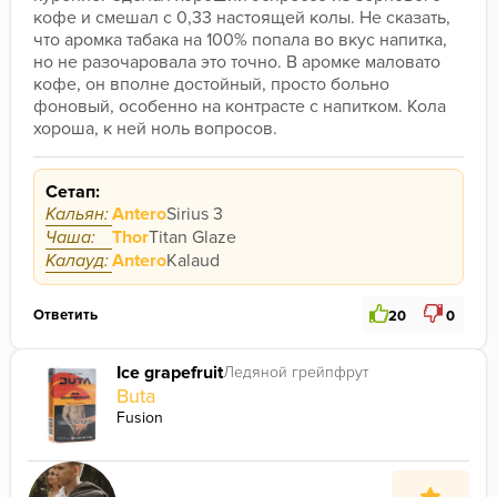
кофе и смешал с 0,33 настоящей колы. Не сказать, 
что аромка табака на 100% попала во вкус напитка, 
но не разочаровала это точно. В аромке маловато 
кофе, он вполне достойный, просто больно 
фоновый, особенно на контрасте с напитком. Кола 
хороша, к ней ноль вопросов.
Сетап:
Кальян:
Antero
Sirius 3
Чаша:
Thor
Titan Glaze
Калауд:
Antero
Kalaud
Ответить
20
0
Ice grapefruit
Ледяной грейпфрут
Buta
Fusion