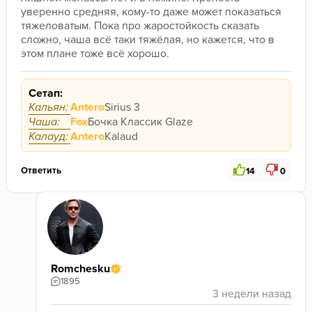
уверенно средняя, кому-то даже может показаться 
тяжеловатым. Пока про жаростойкость сказать 
сложно, чаша всё таки тяжёлая, но кажется, что в 
этом плане тоже всё хорошо.
Сетап:
Кальян:
Antero
Sirius 3
Чаша:
Fox
Бочка Классик Glaze
Калауд:
Antero
Kalaud
Ответить
14
0
Romchesku
1895