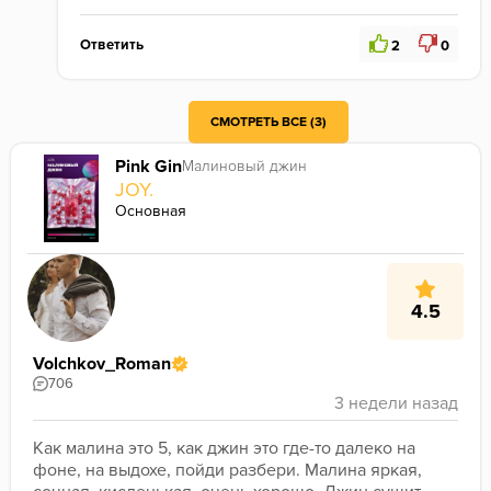
Ответить
2
0
рад, что понравилось, жду отзывы на следующие вкусы)
СМОТРЕТЬ ВСЕ (3)
Pink Gin
Малиновый джин
JOY.
Основная
4.5
Volchkov_Roman
706
Как малина это 5, как джин это где-то далеко на 
фоне, на выдохе, пойди разбери. Малина яркая, 