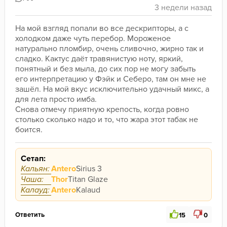
На мой взгляд попали во все дескрипторы, а с 
холодком даже чуть перебор. Мороженое 
натурально пломбир, очень сливочно, жирно так и 
сладко. Кактус даёт травянистую ноту, яркий, 
понятный и без мыла, до сих пор не могу забыть 
его интерпретацию у Фэйк и Себеро, там он мне не 
зашёл. На мой вкус исключительно удачный микс, а 
для лета просто имба.
Снова отмечу приятную крепость, когда ровно 
столько сколько надо и то, что жара этот табак не 
боится. 
Сетап:
Кальян:
Antero
Sirius 3
Чаша:
Thor
Titan Glaze
Калауд:
Antero
Kalaud
Ответить
15
0