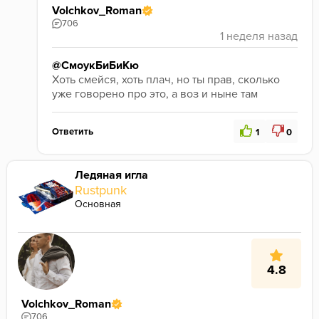
Volchkov_Roman
706
@СмоукБиБиКю
Хоть смейся, хоть плач, но ты прав, сколько 
уже говорено про это, а воз и ныне там
Ответить
1
0
Ледяная игла
Rustpunk
Основная
4.8
Volchkov_Roman
706