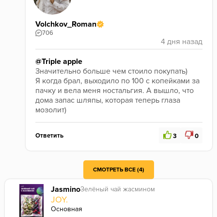
Volchkov_Roman
706
@Triple apple
Значительно больше чем стоило покупать)
Я когда брал, выходило по 100 с копейками за 
пачку и вела меня ностальгия. А вышло, что 
дома запас шляпы, которая теперь глаза 
мозолит) 
Ответить
3
0
Но, кстати, благое дело делаешь, столько отзывов, кто ещё всю линейку будет прокуривать))
А я читаю твои отзывы на хороший табак, безаромки всякие изысканные, плАчу и иду забивать эту Бухту))
СМОТРЕТЬ ВСЕ (4)
Jasmino
Зелёный чай жасмином
JOY.
Основная