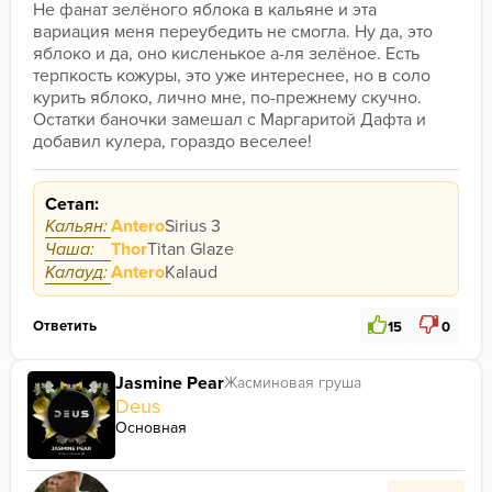
Не фанат зелёного яблока в кальяне и эта 
вариация меня переубедить не смогла. Ну да, это 
яблоко и да, оно кисленькое а-ля зелёное. Есть 
терпкость кожуры, это уже интереснее, но в соло 
курить яблоко, лично мне, по-прежнему скучно.
Остатки баночки замешал с Маргаритой Дафта и 
добавил кулера, гораздо веселее! 
Сетап:
Кальян:
Antero
Sirius 3
Чаша:
Thor
Titan Glaze
Калауд:
Antero
Kalaud
Ответить
15
0
Jasmine Pear
Жасминовая груша
Deus
Основная