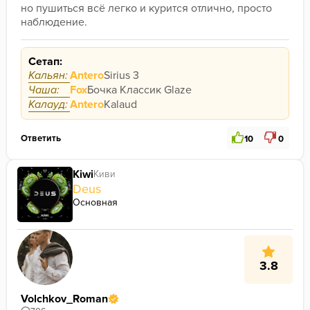
но пушиться всё легко и курится отлично, просто 
наблюдение.
Сетап:
Кальян:
Antero
Sirius 3
Чаша:
Fox
Бочка Классик Glaze
Калауд:
Antero
Kalaud
Ответить
10
0
Kiwi
Киви
Deus
Основная
3.8
Volchkov_Roman