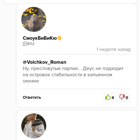
СмоукБиБиКю
802
@Volchkov_Roman
Ну, пресловутые партии... Деус не подходит 
на островок стабильности в кальянном 
океане
Ответить
4
0