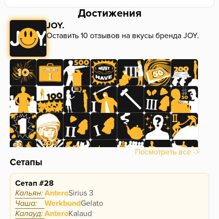
Достижения
JOY.
Оставить 10 отзывов на вкусы бренда JOY.
Посмотреть все ->
Сетапы
Сетап #28
Кальян:
Antero
Sirius 3
Чаша:
Werkbund
Gelato
Калауд:
Antero
Kalaud