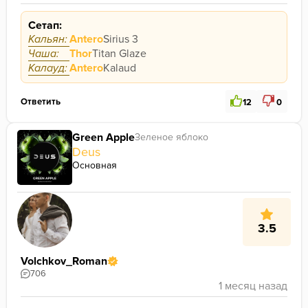
Сетап:
Кальян:
Antero
Sirius 3
Чаша:
Thor
Titan Glaze
Калауд:
Antero
Kalaud
Ответить
12
0
Green Apple
Зеленое яблоко
Deus
Основная
3.5
Volchkov_Roman
706