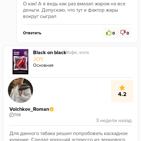
О как! А я ведь как раз вмазал жаром на все 
деньги. Допускаю, что тут и фактор жары 
вокруг сыграл
Ответить
0
0
Black on black
Кофе, кола
JOY.
Основная
4.2
Volchkov_Roman
706
Для данного табака решил попробовать каскадное 
курение. Сделал хороший эспрессо из зернового 