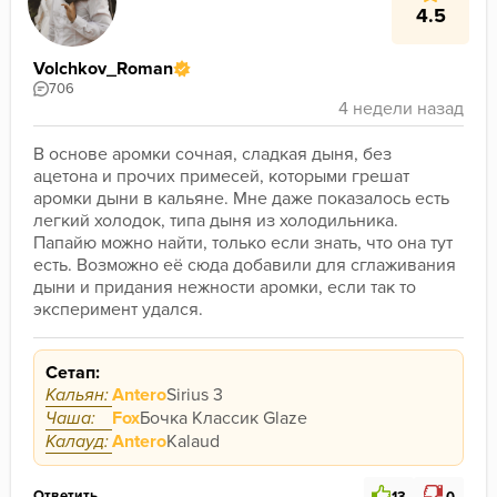
4.5
Volchkov_Roman
706
В основе аромки сочная, сладкая дыня, без 
ацетона и прочих примесей, которыми грешат 
аромки дыни в кальяне. Мне даже показалось есть 
легкий холодок, типа дыня из холодильника. 
Папайю можно найти, только если знать, что она тут 
есть. Возможно её сюда добавили для сглаживания 
дыни и придания нежности аромки, если так то 
эксперимент удался.
Сетап:
Кальян:
Antero
Sirius 3
Чаша:
Fox
Бочка Классик Glaze
Калауд:
Antero
Kalaud
Ответить