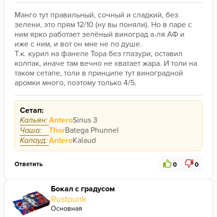
Манго тут правильный, сочный и сладкий, без 
зелени, это прям 12/10 (ну вы поняли). Но в паре с 
ним ярко работает зелёный виноград а-ля АФ и 
иже с ним, и вот он мне не по душе. 
Т.к. курил на фанеле Тора без глазури, оставил 
колпак, иначе там вечно не хватает жара. И толи на 
таком сетапе, толи в принципе тут виноградной 
аромки много, поэтому только 4/5.
Сетап:
Кальян:
Antero
Sirius 3
Чаша:
Thor
Batega Phunnel
Калауд:
Antero
Kalaud
Ответить
0
0
Бокал с градусом
Rustpunk
Основная