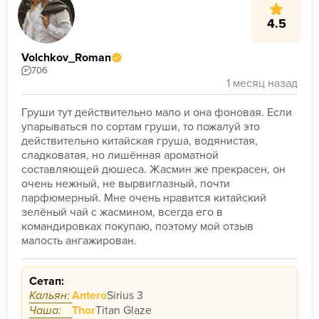
4.5
Volchkov_Roman
706
Груши тут действительно мало и она фоновая. Если 
упарываться по сортам груши, то пожалуй это 
действительно китайская груша, водянистая, 
сладковатая, но лишённая ароматной 
составляющей дюшеса. Жасмин же прекрасен, он 
очень нежный, не вырвиглазный, почти 
парфюмерный. Мне очень нравится китайский 
зелёный чай с жасмином, всегда его в 
командировках покупаю, поэтому мой отзыв 
малость ангажирован.
Сетап:
Кальян:
Antero
Sirius 3
Чаша:
Thor
Titan Glaze