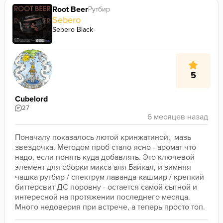
Root Beer
Рутбир
Sebero
Sebero Black
5
Cubelord
27
Поначалу показалось лютой кринжатиной,  мазь 
звездочка. Методом проб стало ясно - аромат что 
надо, если понять куда добавлять. Это ключевой 
элемент для сборки микса аля Байкал, и зимняя 
чашка рутбир / спектрум лаванда-кашмир / крепкий 
биттерсвит ДС поровну - остается самой сытной и 
интересной на протяжении последнего месяца. 
Много недоверия при встрече, а теперь просто топ.