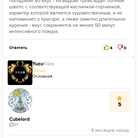
попадание во вкус - на выдохе происходит полный 
швепс с соответствующей кислинкой-горчинкой, 
характер которой является художественным, и не 
напоминает о пригаре, а также заметно длительное 
курение - вкус сохраняется не менее 50 минут 
интенсивного покура.
Ответить
4
0
Yuzu
Юдзу
Deus
Основная
5
Cubelord
27