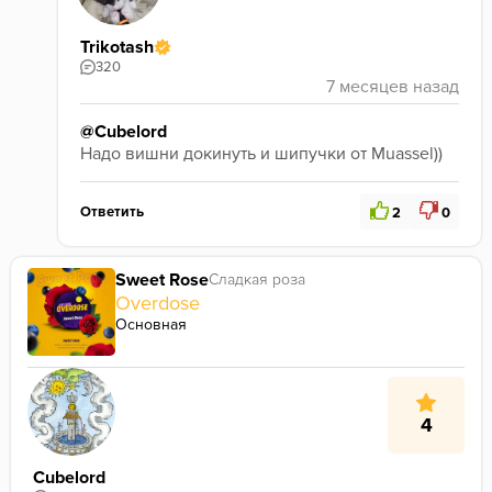
Trikotash
320
@Cubelord
Надо вишни докинуть и шипучки от Muassel)) 
Ответить
2
0
Sweet Rose
Сладкая роза
Overdose
Основная
4
Cubelord