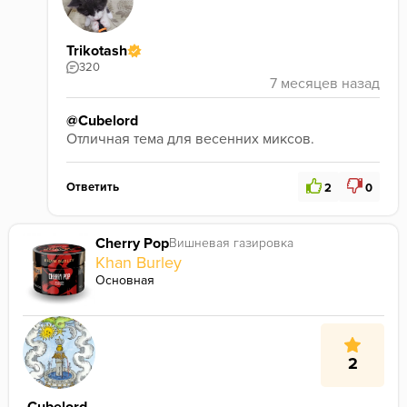
Trikotash
320
@Cubelord
Отличная тема для весенних миксов. 
Ответить
2
0
Cherry Pop
Вишневая газировка
Khan Burley
Основная
2