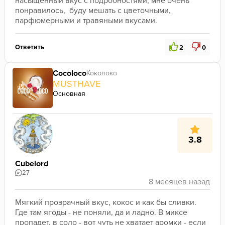
насыщенный вкус с подробностями, мне очень 
понравилось,  буду мешать с цветочными, 
парфюмерными и травяными вкусами.
Ответить
2
0
Cocoloco
Коколоко
MUSTHAVE
Основная
3.8
Cubelord
27
Мягкий прозрачный вкус, кокос и как бы сливки. 
Где там ягоды - не поняли, да и ладно. В миксе 
пропадет, в соло - вот чуть не хватает аромки - если 