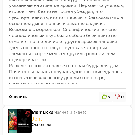
указанные на этикетке аромки. Первое - случилось, 
второе - нет. Кто-то из гостей убеждал, что 
чувствует ваниль, кто-то - персик, я бы сказал что в 
основном дыня, пряная и заметно сладкая. 
Возможно с морковкой. Специфический печено-
черносливовый вкус базы себеро блэк никто не 
отменял, но в отличие от других аромок линейки 
здесь он просто присутствует как четвертый 
элемент и скорее мешает другим ароматам, чем 
подчеркивает их. 
Резюме: хорошая сладкая готовая бурда для дам. 
Починить и начать получать удовольствие удалось 
использовав как основу для миксов с хард 
спектрум кактусом и лимонами. 
Ответить
5
0
Mamukka
Малина и ананас
Jent
Основная