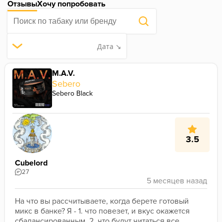
Отзывы
Хочу попробовать
Дата ↘
M.A.V.
Sebero
Sebero Black
3.5
Cubelord
27
На что вы рассчитываете, когда берете готовый 
микс в банке? Я - 1. что повезет, и вкус окажется 
сбалансированным, 2. что будут читаться все 