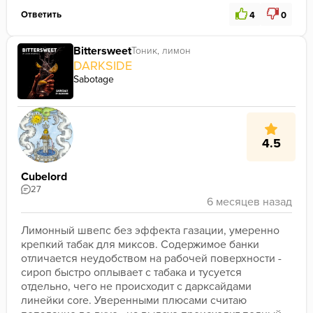
Ответить
4
0
Bittersweet
Тоник, лимон
DARKSIDE
Sabotage
4.5
Cubelord
27
Лимонный швепс без эффекта газации, умеренно 
крепкий табак для миксов. Содержимое банки 
отличается неудобством на рабочей поверхности - 
сироп быстро оплывает с табака и тусуется 
отдельно, чего не происходит с дарксайдами 
линейки core. Уверенными плюсами считаю 