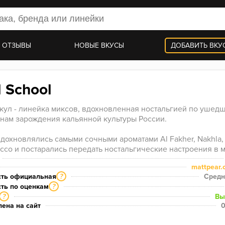
 ОТЗЫВЫ
НОВЫЕ ВКУСЫ
ДОБАВИТЬ ВКУ
 School
кул - линейка миксов, вдохновленная ностальгией по ушедш
нам зарождения кальянной культуры России.

cco и постарались передать ностальгические настроения в м
mattpear.
сть официальная
Средн
?
ть по оценкам
?
Вы
?
ена на сайт
0