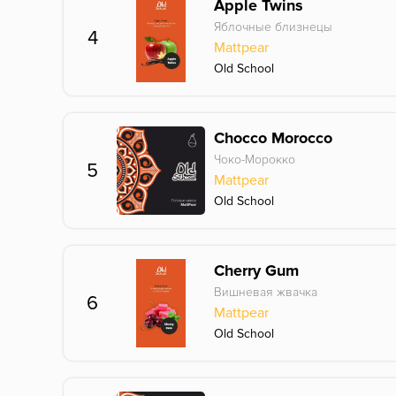
Apple Twins
Яблочные близнецы
4
Mattpear
Old School
Chocco Morocco
Чоко-Морокко
5
Mattpear
Old School
Cherry Gum
Вишневая жвачка
6
Mattpear
Old School