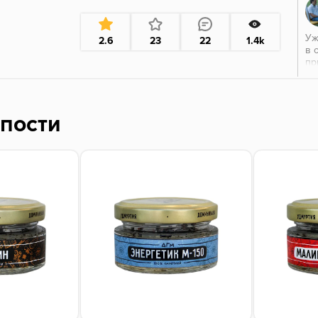
Уж
2.6
23
22
1.4k
в 
пр
ск
от
по
вр
епости