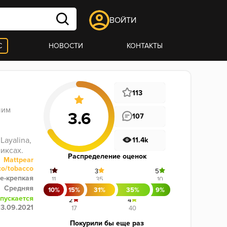
ВОЙТИ
С
НОВОСТИ
КОНТАКТЫ
113
им 
107
11.4k
иксах.
Распределение оценок
Mattpear
co/tobacco
1
3
5
е-крепкая
11
35
10
Средняя
10%
15%
31%
35%
9%
пускается
2
4
3.09.2021
17
40
Покурили бы еще раз