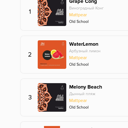
Grape Cong
Виноградный Конг
1
Mattpear
Old School
WaterLemon
Арбузный лимон
2
Mattpear
Old School
Melony Beach
Дынный пляж
3
Mattpear
Old School