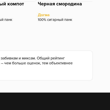
ый компот
Черная смородина
Mang
Сливоч
Догма
Trofimo
ый панк
100% сигарный панк
Burley
о забивкам и миксам. Общий рейтинг
, – чем больше оценок, тем объективнее