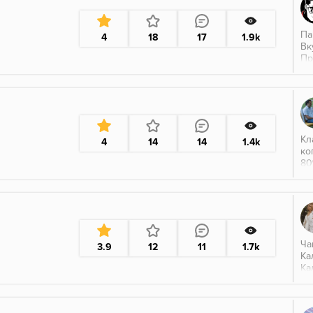
Па
4
18
17
1.9k
Вк
Пр
пр
пр
А 
ст
Вк
мо
Кл
4
14
14
1.4k
ко
80
мя
по
бо
по
Ча
3.9
12
11
1.7k
Ка
Ка
Па
На