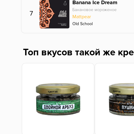
Banana Ice Dream
Банановое мороженое
7
Mattpear
Old School
Топ вкусов такой же кр