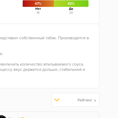
47%
53%
Нет
Да
18
20
представил собственный табак. Производится в
е.
 увеличить количество впитываемого соуса.
оцессу вкус держится дольше, стабильней и
Рейтинг ↘