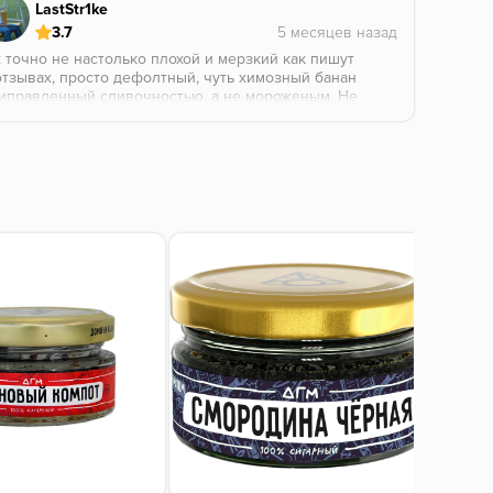
LastStr1ke
3.7
 точно не настолько плохой и мерзкий как пишут
отзывах, просто дефолтный, чуть химозный банан
иправленный сливочностью, а не мороженым. Не
ажу что покурил с кайфом, но никакого
вращения этот вкус не вызвал. На разок, да еще и
 приятной цене, вполне зайдет, хотя все равно
яд ли его уже где-то найдете.