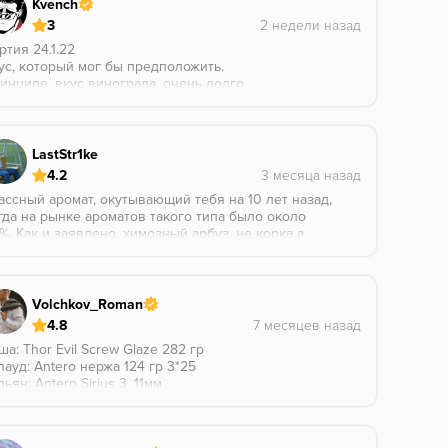
Kvench
3
ртия 24.1.22
ус, который мог бы предположить.
инципе, вкус винограда, очень долго
едпологал, что он будет альфачовским, но нет, это
остой зеленый виноград.
личи... А личи тут нету, вместо этого тут роза
арого образца.
LastStr1ke
ус очень на любителя, поэтому... Нормом я не
4.2
гу назвать, даже для того времени.
ассный аромат, окутывающий тебя на 10 лет назад,
гда на рынке ароматов такого типа было около
%. Как и заявлено, химозный арбуз, не корка а
коть, и дополняющий его лимон, которого мне
казалось очень мало, надо докидывать своего для
лее вкусного покура. Аромка держится весь
кур, как и почти все вкусы MP.
Volchkov_Roman
4.8
ша: Thor Evil Screw Glaze 282 гр
лауд: Antero нержа 124 гр 3*25
льян: Antero Sirius 3, 11мм
ртия: февраль 22го года
конец-то вкусный микс где каждый компонент