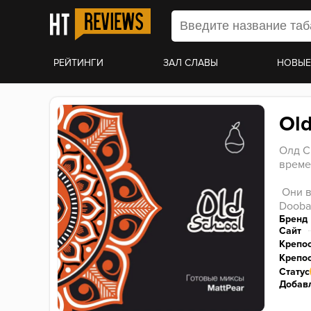
РЕЙТИНГИ
ЗАЛ СЛАВЫ
НОВЫЕ
Old
Олд С
време
 Они вдохновлялись самыми сочными ароматами Al Fakher, Nakhla, Layalina, 
Dooba
Бренд
Сайт
Крепо
Крепос
Статус
Добавл