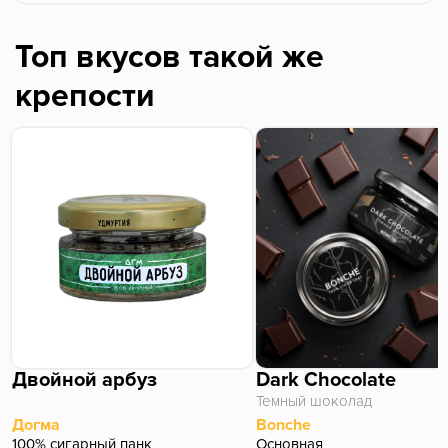
землистое шу пуэрное с лёгкой кислинкой
профиль как будто немного пустоватый, без йода,
достаточно мягко и просто, совсем небольшая
Топ вкусов такой же
пряность на выдохе
крепости
Двойной арбуз
Dark Chocolate
Темный шоколад
Догма
Bonche
100% сигарный панк
Основная