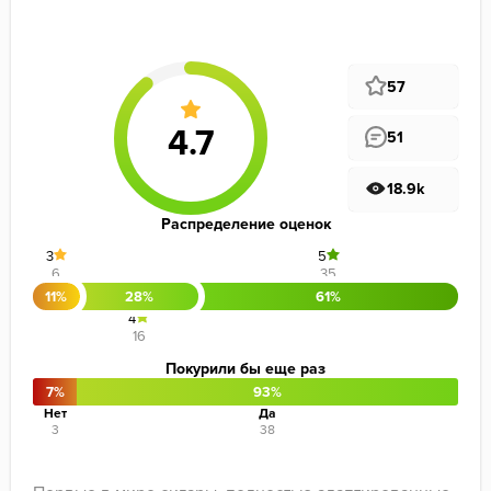
57
51
18.9k
Распределение оценок
3
5
6
35
11%
28%
61%
4
16
Покурили бы еще раз
7%
93%
Нет
Да
3
38