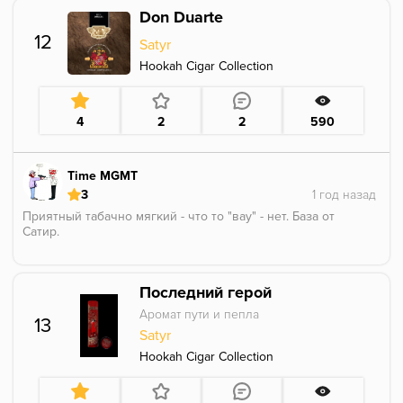
Don Duarte
12
Satyr
Hookah Cigar Collection
4
2
2
590
Time MGMT
3
Приятный табачно мягкий - что то "вау" - нет. База от
Сатир.
Последний герой
Аромат пути и пепла
13
Satyr
Hookah Cigar Collection