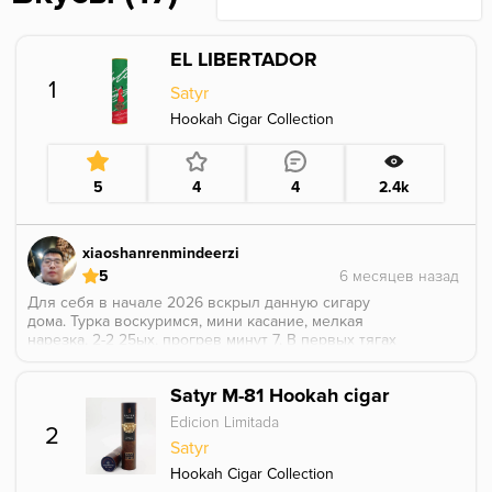
EL LIBERTADOR
1
Satyr
Hookah Cigar Collection
5
4
4
2.4k
xiaoshanrenmindeerzi
5
Для себя в начале 2026 вскрыл данную сигару
дома. Турка воскуримся, мини касание, мелкая
нарезка, 2-2 25ых, прогрев минут 7. В первых тягах
доминирует какой-то древесный вкус, как запах в
лесу после дождя. Затем превратился в сливочно
Satyr М-81 Hookah cigar
ореховый, в нотах уже сухой древесный вкус
сопровождается. Мягко, дымно, сладко. Ниже
Edicion Limitada
2
среднней по крепости. Вкус довольно
Satyr
многогранный. Вторую штуку этой сигары поставлю
в свою коллекцию. Как лидер хука сигар в
Hookah Cigar Collection
индустрии, ребята реально делают продукты с