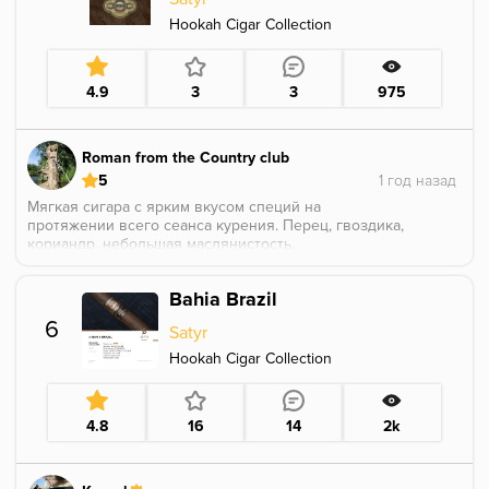
Забиваю в минимальный отступ без колодца
Hookah Cigar Collection
4.9
3
3
975
Roman from the Country club
5
Мягкая сигара с ярким вкусом специй на
протяжении всего сеанса курения. Перец, гвоздика,
кориандр, небольшая маслянистость.
Bahia Brazil
6
Satyr
Hookah Cigar Collection
4.8
16
14
2k