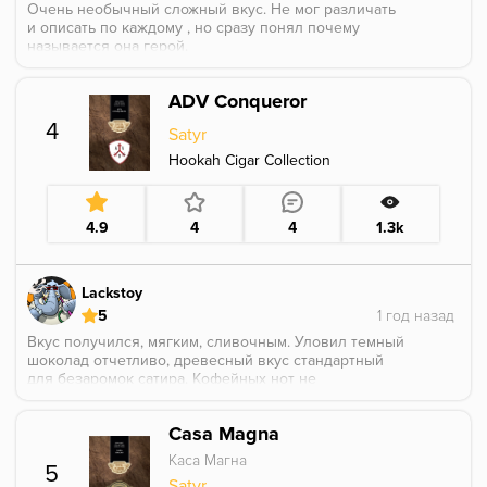
Очень необычный сложный вкус. Не мог различать
и описать по каждому , но сразу понял почему
называется она герой.
Космо турка, мелкая нарезка, мини касание, 4-25,
прогрев 6.5 минут. Меня накуривала. По крепости
ADV Conqueror
3.5/5.
Чуть чуть давит на лёгкие, что можно игнорировать.
4
Satyr
Сразу дикий и яркий вкус земли чувствуется. В
послевкусии соловатность и кислость есть.
Hookah Cigar Collection
Вообще праздничный покур для меня.
4.9
4
4
1.3k
Lackstoy
5
Вкус получился, мягким, сливочным. Уловил темный
шоколад отчетливо, древесный вкус стандартный
для безаромок сатира. Кофейных нот не
распробовал, но есть что-то еще во вкусе, возможно
смешение кофейных нот с карамельными. Жар
Casa Magna
одобряет. Крепость ближе к высокой.
Калауд Conceptic нержа
Каса Магна
5
Чаша - убивашка
Satyr