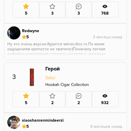
душой.
5
3
3
768
Redwyne
5
Ну это очень вкусно.Курится мягко,без тх.По моим
ощущениям крепости не хватило:)Поначалу легкая
кофейно-шоколадная сладость,которая к середине
покура усиливается,небольшая молочность
присутствует.
Герой
3
Satyr
Hookah Cigar Collection
5
2
2
932
xiaoshanrenmindeerzi
5