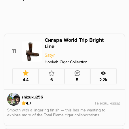
Сигара World Trip Bright
Line
11
Satyr
Hookah Cigar Collection
4.4
6
5
2.2k
shizuku256
4.7
Smooth with a lingering finish — this has me wanting to
explore more of the Total Flame cigar collaborations.