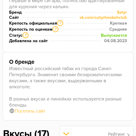
Первые в мире сигары, полностью адаптированные 
для курения через кальян.
Бренд
Satyr
Сайт
vk.com/satyrhookahclub
Крепость официальная
Крепкая
?
Крепость по оценкам
Средняя
?
Статус
Выпускается
?
Добавлена на сайт
04.08.2023
О бренде
Известный российский табак из города Санкт-
Петербурга. Знаменит своими безароматическими
вкусами, а также вкусами, выдержанными в
алкоголе.
В разных вкусах и линейках используются разные
бленды.
Посетить сайт
Вкусы (17)
Рейтинг ↘