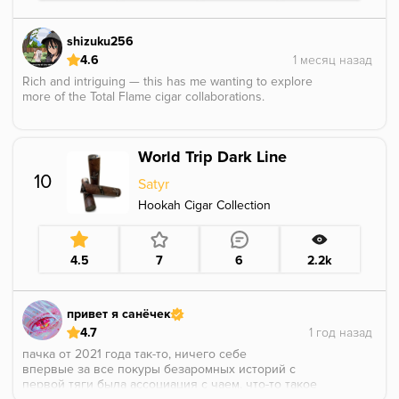
добротный продукт , который может вас удивить,
единственный минус - цена и довольно скромная
палитра вкуса.
shizuku256
4.6
Rich and intriguing — this has me wanting to explore
more of the Total Flame cigar collaborations.
World Trip Dark Line
10
Satyr
Hookah Cigar Collection
4.5
7
6
2.2k
привет я санёчек
4.7
пачка от 2021 года так-то, ничего себе
впервые за все покуры безаромных историй с
первой тяги была ассоциация с чаем, что-то такое