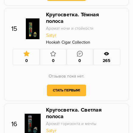
Кругосветка. Тёмная
полоса
15
Аромат ночи и стойкости
Satyr
Hookah Cigar Collection
0
0
0
265
Отзывов пока нет.
СТАТЬ ПЕРВЫМ!
Кругосветка. Светлая
полоса
16
Аромат горизонта и мечты
Satyr