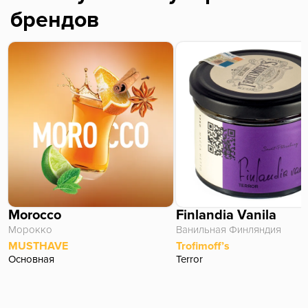
брендов
Morocco
Finlandia Vanila
Морокко
Ванильная Финляндия
MUSTHAVE
Trofimoff’s
Основная
Terror