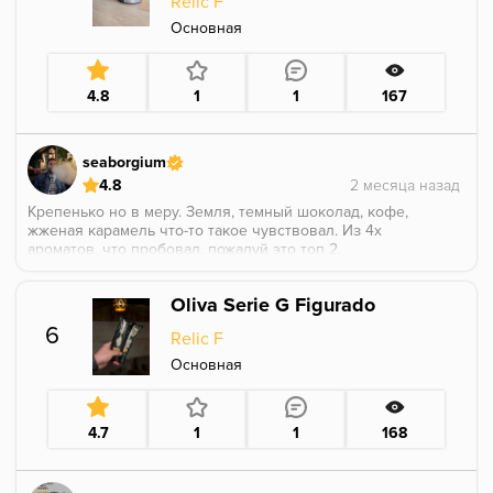
кедр,земля и апельсин ,но уже более похожий на
Relic F
мякоть ,такой сладки сочный апельсин.
Основная
Крепость 2,5 из 5
В целом данная сигара играет более многогранно и
более уходит в сладкий профиль. Сама сигара ,
куриться мягко ,крепость скорее 2,5 .
4.8
1
1
167
P.S Курил на Турке Cosmobowl , колодка lotus , кальян
и чаша под б/а. Угли - 4x25 (курили на 3x25).
Разогревали без колпака ~10 минут.
seaborgium
4.8
Крепенько но в меру. Земля, темный шоколад, кофе,
жженая карамель что-то такое чувствовал. Из 4х
ароматов, что пробовал, пожалуй это топ 2.
Oliva Serie G Figurado
6
Relic F
Основная
4.7
1
1
168