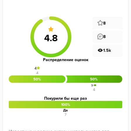
8
8
1.5k
Распределение оценок
4
4
50%
50%
5
4
Покурили бы еще раз
100%
Да
7