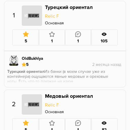
Турецкий ориентал
1
Relic F
Основная
5
1
1
105
OldBukhlya
5
Турецкий ориентал
Из банки (в моем случае уже из
контейнера) ощущаются явные медовые и ореховые
ноты. Есть что-то похожее на изюм.
Нарезка - пушка
Медовый ориентал
Забиваем, греем
2
Relic F
Мммммм
Это вам не моносорты, очень плотный аромат,
Основная
чувствуются сладкие сухофрукты, как-будто семечки
или орехи. Это очень вкусно. Я улавливаю курагу,
причем не фоном, а такую прям мясистую.
5
1
1
82