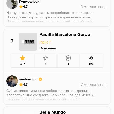
Гудмодисон
4.7
Начну с того ,что удалось попробовать эти сигарки.
По вкусу на старте раскрывается древесные ноты.
По мере курения появляется терпкий чёрный кофе.
Также на выдохе периодически ловил перец и вкус
оливки .
Padilla Barcelona Gordo
На основной части сессии преобладает древесно-
кофейный профиль ,кофе не кислый ,а скорее
7
Relic F
именно терпкий. Древесный профиль уходит в
сладость.
Основная
В целом куриться многогранно и интересно. Сама по
себе сигара мягкая ,крепость я бы сказал 3,5.
P.S Курил на Турке Cosmobowl , колодка lotus , кальян
4.7
1
1
89
и чаша под б/а. Угли - 4x25 (курили на 3x25).
Разогревали без колпака ~10 минут.
seaborgium
4.7
Субъективно типичная добротная сигара крепыш.
Крепость выше среднего, но умеренная для меня. С
дескрипторами у меня сложно в сигарах. Но
попробую. Основной профиль земли и кожи. Со
временем переход в специи - черный перец. Также
Bella Mundo
временами ощущается сливочность.