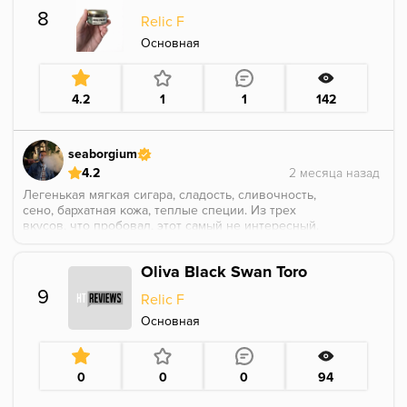
8
Relic F
Основная
4.2
1
1
142
seaborgium
4.2
Легенькая мягкая сигара, сладость, сливочность,
сено, бархатная кожа, теплые специи. Из трех
вкусов, что пробовал, этот самый не интересный.
p.s. Простите за руку с банкой)
Oliva Black Swan Toro
9
Relic F
Основная
0
0
0
94