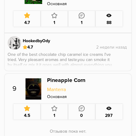
Основная
4.7
1
1
88
HookedbyOdy
4.7
One of the best chocolate chip caramel ice creams I've
tried. Very pleasant aromas and taste,you can smoke it
by itself or mix it,it goes well with almost everything you
can think about from dessert type and fruit type mixes.
Also a very nice density and cut. I love it!
Pineapple Corn
9
Manterra
Основная
4.5
1
0
297
Отзывов пока нет.