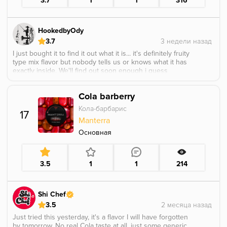
3.7
1
1
316
HookedbyOdy
3.7
I just bought it to find it out what it is... it's definitely fruity
type mix flavor but nobody tells us or knows what it has
exactly inside. We'll find out soon enough i guess
Cola barberry
Кола-барбарис
17
Manterra
Основная
3.5
1
1
214
Shi Chef
3.5
Just tried this yesterday, it's a flavor I will have forgotten
by tomorrow. No real Cola taste at all, just some generic