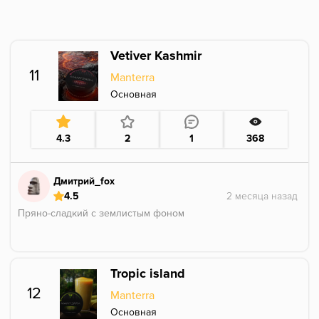
Vetiver Kashmir
11
Manterra
Основная
4.3
2
1
368
Дмитрий_fox
4.5
Пряно-сладкий с землистым фоном
Tropic island
12
Manterra
Основная