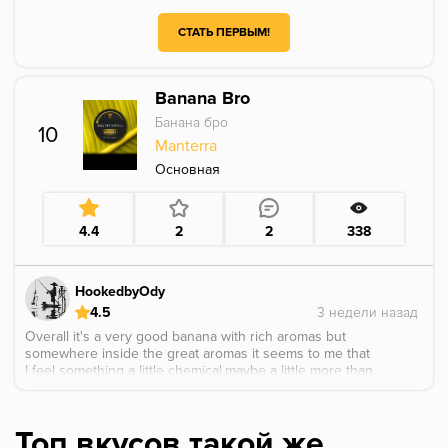
СТАТЬ ПЕРВЫМ!
Banana Bro
Банана бро
10
Manterra
Основная
4.4
2
2
338
HookedbyOdy
4.5
Overall it's a very good banana with rich aromas but
somewhere inside the great aromas it seems to me that
I feel something a little chemical,maybe a little more than
it should be
Топ вкусов такой же