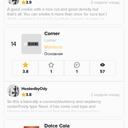
3.9
A good cookie with a nice cut and good density but
that's all. You can smoke it more than once for sure but I
don't suggest to try it solo but thats just me. In mixes is
ok it adds what it needs to be added
Corner
Corner
14
Manterra
Основная
3.8
1
1
57
HookedbyOdy
3.8
So this a basically a coconut,blueberry and raspberry
sorbe/frosty type flavor. it has some cool type and
intense taste but you can feel more the coconut less
the blueberry and not at all the raspberry. Its an ok
flavor,you can smoke it and like it easily but nothing
Dolce Cola
special. This is also from the champions league suitcase