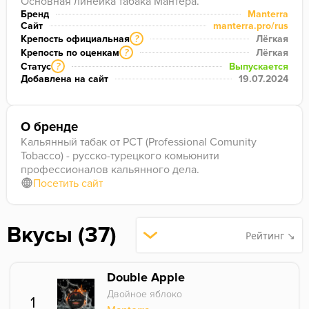
Основная линейка табака Мантера.
Бренд
Manterra
Сайт
manterra.pro/rus
Крепость официальная
Лёгкая
?
Крепость по оценкам
Лёгкая
?
Статус
Выпускается
?
Добавлена на сайт
19.07.2024
О бренде
Кальянный табак от PCT (Professional Comunity
Tobacco) - русско-турецкого комьюнити
профессионалов кальянного дела.
Посетить сайт
Вкусы (37)
Рейтинг ↘
Double Apple
Двойное яблоко
1