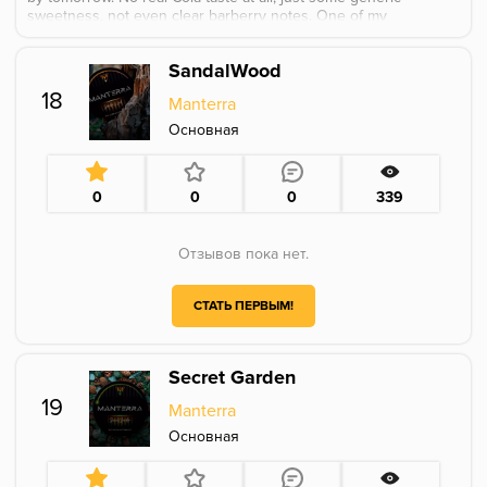
sweetness, not even clear barberry notes. One of my
least favorite Cola flavors I've smoked.
SandalWood
18
Manterra
Основная
0
0
0
339
Отзывов пока нет.
СТАТЬ ПЕРВЫМ!
Secret Garden
19
Manterra
Основная