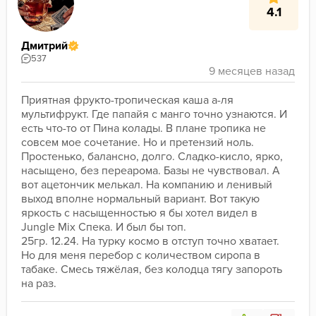
4.1
Дмитрий
537
Приятная фрукто-тропическая каша а-ля 
мультифрукт. Где папайя с манго точно узнаются. И 
есть что-то от Пина колады. В плане тропика не 
совсем мое сочетание. Но и претензий ноль. 
Простенько, балансно, долго. Сладко-кисло, ярко, 
насыщено, без переарома. Базы не чувствовал. А 
вот ацетончик мелькал. На компанию и ленивый 
выход вполне нормальный вариант. Вот такую 
яркость с насыщенностью я бы хотел видел в 
Jungle Mix Спека. И был бы топ.
25гр. 12.24. На турку космо в отступ точно хватает. 
Но для меня перебор с количеством сиропа в 
табаке. Смесь тяжёлая, без колодца тягу запороть 
на раз.