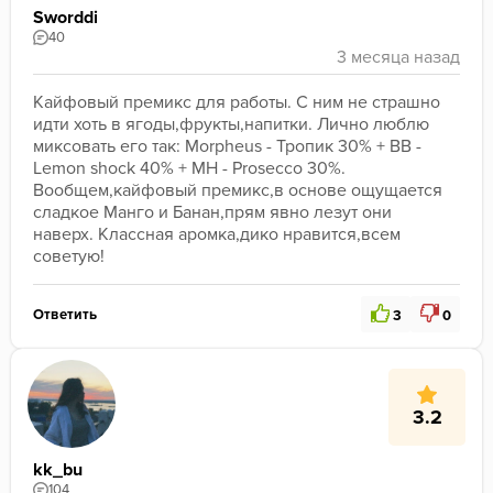
Sworddi
40
Кайфовый премикс для работы. С ним не страшно 
идти хоть в ягоды,фрукты,напитки. Лично люблю 
миксовать его так: Morpheus - Тропик 30% + BB - 
Lemon shock 40% + MH - Prosecco 30%. 
Вообщем,кайфовый премикс,в основе ощущается 
сладкое Манго и Банан,прям явно лезут они 
наверх. Классная аромка,дико нравится,всем 
советую!
Ответить
3
0
3.2
kk_bu
104