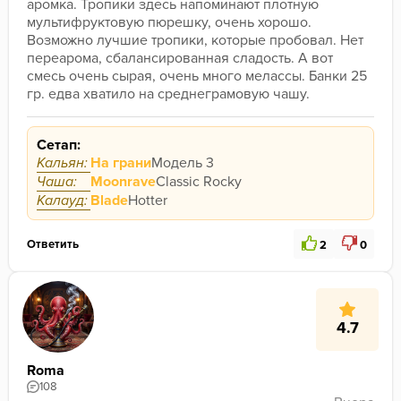
аромка. Тропики здесь напоминают плотную 
мультифруктовую пюрешку, очень хорошо. 
Возможно лучшие тропики, которые пробовал. Нет 
переарома, сбалансированная сладость. А вот 
смесь очень сырая, очень много мелассы. Банки 25 
гр. едва хватило на среднеграмовую чашу. 
Сетап:
Кальян:
На грани
Модель 3
Чаша:
Moonrave
Classic Rocky
Калауд:
Blade
Hotter
Ответить
2
0
4.7
Roma
108