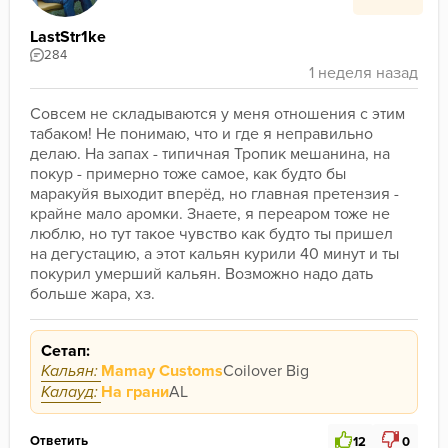
LastStr1ke
284
Совсем не складываются у меня отношения с этим 
табаком! Не понимаю, что и где я неправильно 
делаю. На запах - типичная Тропик мешанина, на 
покур - примерно тоже самое, как будто бы 
маракуйя выходит вперёд, но главная претензия - 
крайне мало аромки. Знаете, я переаром тоже не 
люблю, но тут такое чувство как будто ты пришел 
на дегустацию, а этот кальян курили 40 минут и ты 
покурил умерший кальян. Возможно надо дать 
больше жара, хз.
Сетап:
Кальян:
Mamay Customs
Coilover Big
Калауд:
На грани
AL
Ответить
12
0