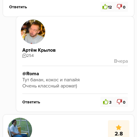
Ответить
12
0
Артём Крылов
254
@Roma
Тут банан, кокос и папайя 
Очень классный аромат) 
Ответить
3
0
2.8