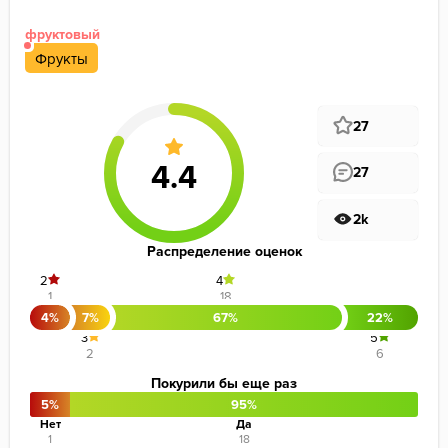
фруктовый
Фрукты
27
27
2k
Распределение оценок
2
4
1
18
4%
7%
67%
22%
3
5
2
6
Покурили бы еще раз
5%
95%
Нет
Да
1
18