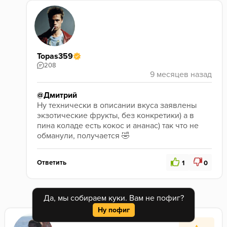
Topas359
208
@Дмитрий
Ну технически в описании вкуса заявлены 
экзотические фрукты, без конкретики) а в 
пина коладе есть кокос и ананас) так что не 
обманули, получается 🤣
Ответить
1
0
Да, мы собираем куки. Вам не пофиг?
СМОТРЕТЬ ВСЕ (3)
Ну пофиг