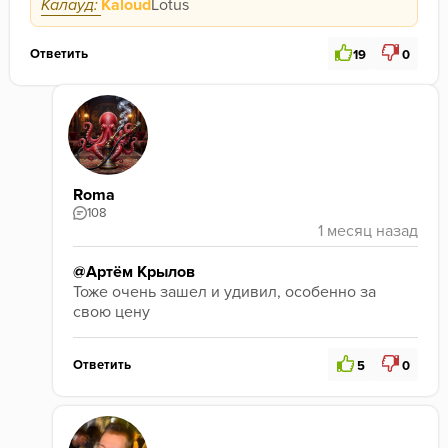
Калауд:
Kaloud
Lotus
Ответить
19
0
Roma
108
@Артём Крылов
Тоже очень зашел и удивил, особенно за 
свою цену 
Ответить
5
0