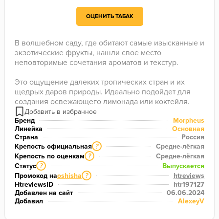
ОЦЕНИТЬ ТАБАК
В волшебном саду, где обитают самые изысканные и 
экзотические фрукты, нашли свое место 
неповторимые сочетания ароматов и текстур.

Это ощущение далеких тропических стран и их 
щедрых даров природы. Идеально подойдет для 
создания освежающего лимонада или коктейля.
Бренд
Morpheus
Линейка
Основная
Страна
Россия
Крепость официальная
Средне-лёгкая
?
Крепость по оценкам
Средне-лёгкая
?
Статус
Выпускается
?
Промокод на
oshisha
htreviews
?
HtreviewsID
htr197127
Добавлен на сайт
06.06.2024
Добавил
AlexeyV