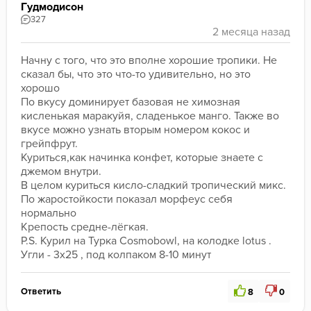
Гудмодисон
327
Начну с того, что это вполне хорошие тропики. Не 
сказал бы, что это что-то удивительно, но это 
хорошо
По вкусу доминирует базовая не химозная 
кисленькая маракуйя, сладенькое манго. Также во 
вкусе можно узнать вторым номером кокос и 
грейпфрут.
Куриться,как начинка конфет, которые знаете с 
джемом внутри.
В целом куриться кисло-сладкий тропический микс.
По жаростойкости показал морфеус себя 
нормально
Крепость средне-лёгкая.
P.S. Курил на Турка Cosmobowl, на колодке lotus . 
Угли - 3x25 , под колпаком 8-10 минут
Ответить
8
0