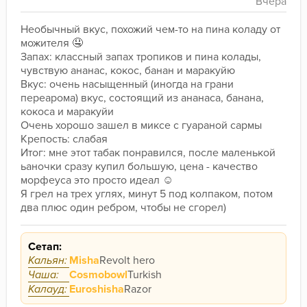
Необычный вкус, похожий чем-то на пина коладу от 
можителя 🤤
Запах: классный запах тропиков и пина колады, 
чувствую ананас, кокос, банан и маракуйю
Вкус: очень насыщенный (иногда на грани 
переарома) вкус, состоящий из ананаса, банана, 
кокоса и маракуйи
Очень хорошо зашел в миксе с гуараной сармы
Крепость: слабая
Итог: мне этот табак понравился, после маленькой 
ьаночки сразу купил большую, цена - качество 
морфеуса это просто идеал ☺️
Я грел на трех углях, минут 5 под колпаком, потом 
два плюс один ребром, чтобы не сгорел)
Сетап:
Кальян:
Misha
Revolt hero
Чаша:
Cosmobowl
Turkish
Калауд:
Euroshisha
Razor