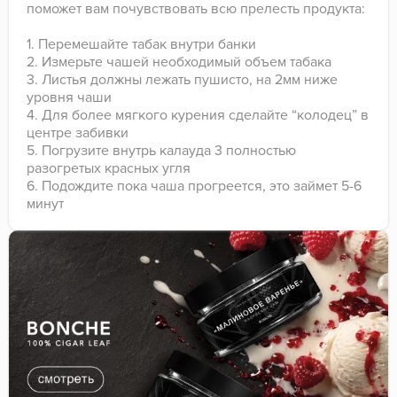
поможет вам почувствовать всю прелесть продукта:
1. Перемешайте табак внутри банки
2. Измерьте чашей необходимый объем табака
3. Листья должны лежать пушисто, на 2мм ниже
уровня чаши
4. Для более мягкого курения сделайте “колодец” в
центре забивки
5. Погрузите внутрь калауда 3 полностью
разогретых красных угля
6. Подождите пока чаша прогреется, это займет 5-6
минут