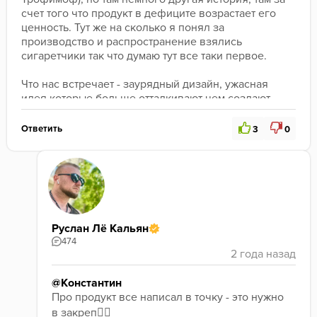
счет того что продукт в дефиците возрастает его 
ценность. Тут же на сколько я понял за 
производство и распространение взялись 
сигаретчики так что думаю тут все таки первое.

Что нас встречает - заурядный дизайн, ужасная 
идея которые больше отталкивают чем создают 
желание это купить.

Что мы видим открыв банку - у табака достаточно 
Ответить
3
0
равномерная нарезка, липкая меласса  очень 
похоже на первые партии Дафта или Мастхэв.

Что мы слышим в аромате - если вы знаете что 
такое переаром то тут он x3. Сама по себе 
ароматика хорошая клубника конфетная + 
земляника , малины тут я не уловил. Еще не курив 
на влю комнату стоял запах Клубнично-
Руслан Лё Кальян
земляничного варения. хорошо это или плохо 
474
решайте сами.

При курении данного аромата меня не отпускало 
@Константин
впечатление что я курю вейп у которого еще 
Про продукт все написал в точку - это нужно 
испаритель троит и плюется жижей тебе в рот.

в закреп👍🏽