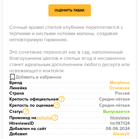
ОЦЕНИТЬ ТАБАК
Сочный аромат спелой клубники переплетается с 
терпкими и кислыми нотками малины, создавая 
неповторимую гармонию.

Это сочетание переносит нас в сад, наполненный 
благоуханием цветов и спелых ягод и несомненно 
станет идеальным дополнением любого десерта или 
освежающего коктейля.
Бренд
Morpheus
Линейка
Основная
Страна
Россия
Крепость официальная
Средне-лёгкая
?
Крепость по оценкам
Средне-лёгкая
?
Статус
Выпускается
?
Промокод на
oshisha
htreviews
?
HtreviewsID
htr197124
Добавлен на сайт
06.06.2024
Добавил
AlexeyV