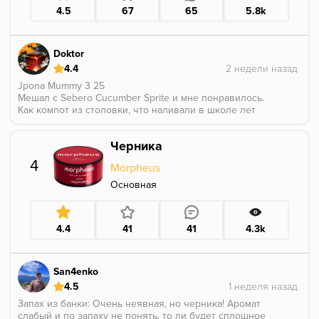
Смело можно брать 100ку минимум)
4.5
67
65
5.8k
Крепость средне-легкая
Doktor
4.4
Jpona Mummy 3 25
Мешал с Sebero Cucumber Sprite и мне понравилось.
Как компот из столовки, что наливали в школе лет
20 назад, вкусно.
Черника
4
Morpheus
Основная
4.4
41
41
4.3k
San4enko
4.5
Запах из банки: Очень неявная, но черника! Аромат
слабый и по запаху не понять, то ли будет сплошное