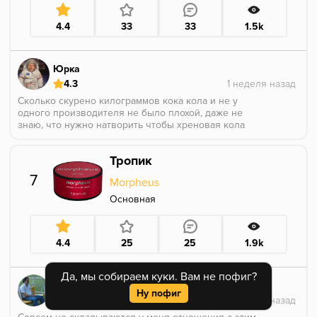
4.4
33
33
1.5k
Юрка
4.3
Сколько скурено килограммов кока кола и не у
одного производителя не было плохой, даже не
знаю, что нужно натворить чтобы хреновая кола
появилась)
Вот и эта кола отлично попадает во вкус, курится
Тропик
ярко и насыщенно. Эта кола с более травянистым
оттенком. А вот крепости совсем не хватило, ниже
7
Morpheus
средней.
Основная
4.4
25
25
1.9k
Да, мы собираем куки. Вам не пофиг?
LastStr1ke
Ну пофиг
2.8