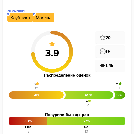
ягодный
Клубника
Малина
20
19
1.4k
Распределение оценок
3
5
10
1
50%
45%
5%
4
9
Покурили бы еще раз
33%
67%
Нет
Да
5
10