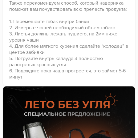
Также порекомендуем способ, который наверняка
поможет вам почувствовать всю прелесть продукта:
1. Перемешайте табак внутри банки
2. Измерьте чашей необходимый объем табака
3. Листья должны лежать пушисто, на 2мм ниже
уровня чаши
4. Для более мягкого курения сделайте “колодец” в
центре забивки
5. Погрузите внутрь калауда 3 полностью
разогретых красных угля
6. Подождите пока чаша прогреется, это займет 5-6
минут