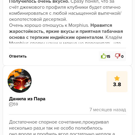
Получилось очень вкусно. 
Сразу понял, что за 
счёт джемового профиля клубники будет отлично 
комбинироваться с любой насыщенной выпечкой/
околотестовой десерткой.
Очень хорошо отношусь к Morphius. 
Нравится 
жаростойкость,
яркие вкусы и приятная табачная 
основа с терпким индийским
ориенталом
. Кладём 
Morphius сверху чаши и можно не переживать, что 
что-то подгорит)
Меньше 4.1/5 рука не поднимается поставить, если 
Ответить
15
0
учесть 
бесконечный потенциал для миксов
. 
В 
соло курить не планирую - слишком 
скучно.
3.8
Данила из Пара
59
Достаточное спорное сочетание,прокуривал 
несколько раз,и так не особо полюбилось 
оно,вроде и профиль ягод достаточно неплох,а 