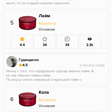
мыло, то ли сладкая нежная черничка.
По факту вкусно, в меру сладкая, в миксе не
потерялась, не ушла в мыло!
Лайм
5
Morpheus
Основная
4.4
34
34
2.3k
Гудмодисон
4.5
Начну с того, что порадовали сделав именно лайм. А
не как обычно лимон-лайм.
По вкусу слегка химозный сладенький лайм с
кислинкой. Аромка спокойная, но достаточно яркая.
В целом хороший лайм для миксов, в моно
Кола
скучновато. Для идеала мне не хватило цедры.
По жаростойкости показал морфеус себя нормально
6
Morpheus
Крепость средне-лёгкая.
P.S. Курил на Турка Cosmobowl, на колодке lotus .
Основная
Угли - 3x25 , под колпаком 8-10 минут