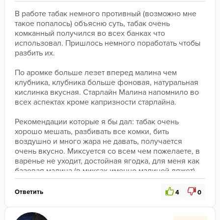
В работе табак немного противный (возможно мне 
такое попалось) объясню суть, табак очень 
комканный получился во всех банках что 
использовал. Пришлось немного поработать чтобы 
разбить их. 
По аромке больше лезет вперед малина чем 
клубника, клубника больше фоновая, натуральная 
кислинка вкусная. Старлайн Малина напомнило во 
всех аспектах кроме капризности старлайна. 
Рекомендации которые я бы дал: табак очень 
хорошо мешать, разбивать все комки, бить 
воздушно и много жара не давать, получается 
очень вкусно. Миксуется со всем чем пожелаете, в 
варенье не уходит, достойная ягодка, для меня как 
базовая малина (в миксах именно малиной ляжет)
Ответить
4
0