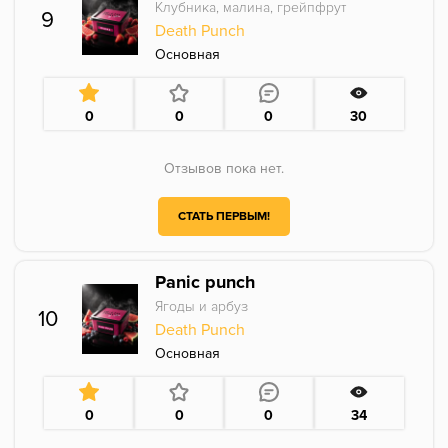
Клубника, малина, грейпфрут
9
Death Punch
Основная
0
0
0
30
Отзывов пока нет.
СТАТЬ ПЕРВЫМ!
Panic punch
Ягоды и арбуз
10
Death Punch
Основная
0
0
0
34