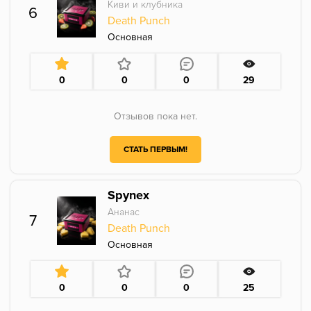
Киви и клубника
6
Death Punch
Основная
0
0
0
29
Отзывов пока нет.
СТАТЬ ПЕРВЫМ!
Spynex
Ананас
7
Death Punch
Основная
0
0
0
25