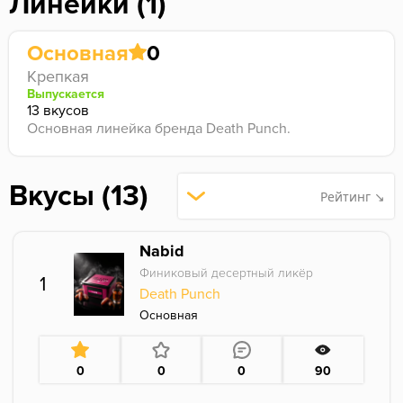
Линейки (1)
Основная
0
Крепкая
Выпускается
13 вкусов
Основная линейка бренда Death Punch.
Вкусы (13)
Рейтинг ↘
Nabid
Финиковый десертный ликёр
1
Death Punch
Основная
0
0
0
90