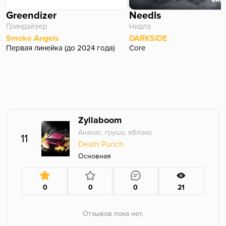
Greendizer
Needls
Гриндайзер
Нидлз
Smoke Angels
DARKSIDE
Первая линейка (до 2024 года)
Core
Zyllaboom
Ананас, груша, яблоко
11
Death Punch
Основная
0
0
0
21
Отзывов пока нет.