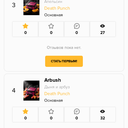
Апельсин
3
Death Punch
Основная
0
0
0
27
Отзывов пока нет.
СТАТЬ ПЕРВЫМ!
Arbush
Дыня и арбуз
4
Death Punch
Основная
0
0
0
32