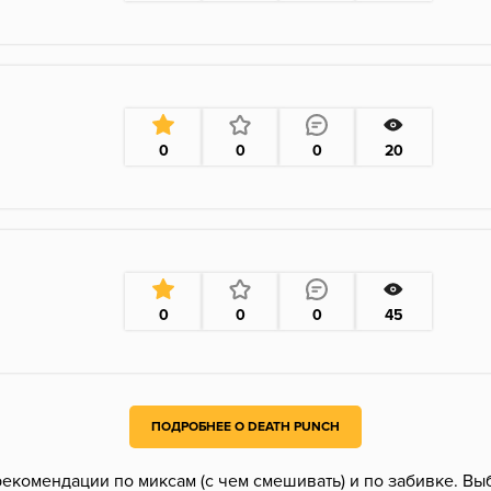
0
0
0
20
0
0
0
45
ПОДРОБНЕЕ О DEATH PUNCH
екомендации по миксам (с чем смешивать) и по забивке. Вы