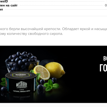
ewsID
ен на сайт
0
ил
ского берли высочайшей крепости. Обладает яркой и насыщ
ому количеству свободного сиропа.