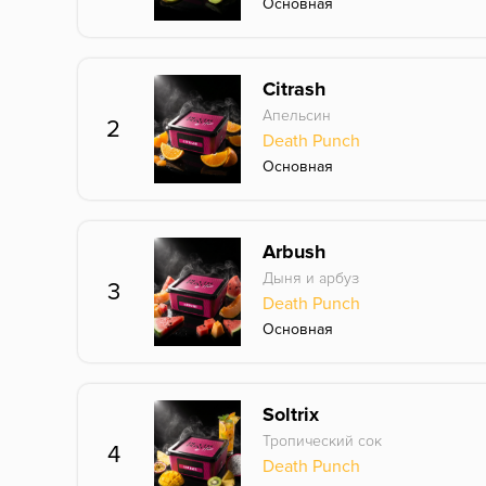
Основная
Citrash
Апельсин
2
Death Punch
Основная
Arbush
Дыня и арбуз
3
Death Punch
Основная
Soltrix
Тропический сок
4
Death Punch