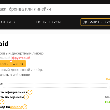
 ОТЗЫВЫ
НОВЫЕ ВКУСЫ
ДОБАВИТЬ ВКУ
bid
овый десертный ликёр
ольный
фруктовый
голь
Финик
овый десертный ликёр.
De
ка
а
сть официальная
?
ть по оценкам
Ма
?
Вы
?
код на
oshisha
?