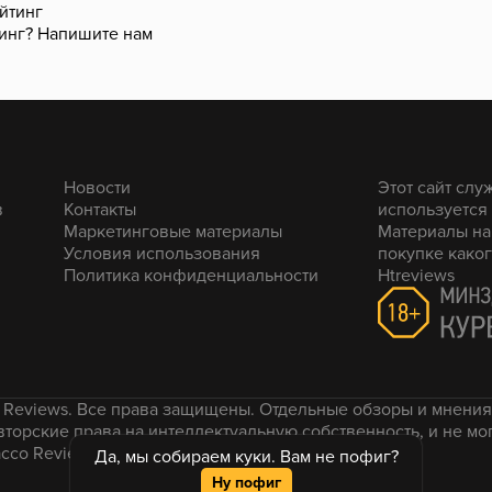
йтинг
инг?
Напишите нам
Новости
Этот сайт слу
в
Контакты
используется
Маркетинговые материалы
Материалы на
Условия использования
покупке каког
Политика конфиденциальности
Htreviews
o Reviews. Все права защищены. Отдельные обзоры и мнения
вторские права на интеллектуальную собственность, и не м
cco Reviews.
Да, мы собираем куки. Вам не пофиг?
Ну пофиг