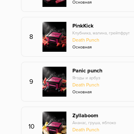
Основная
PinkKick
Клубника, малина, грейпфрут
8
Death Punch
Основная
Panic punch
Ягоды и арбуз
9
Death Punch
Основная
Zyllaboom
Ананас, груша, яблоко
10
Death Punch