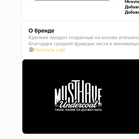
Htrevi
Добавл
Добав
О бренде
Крепкий продукт созданный на основе итальян
благодаря средней фракции листа и минимальн
Посетить сайт