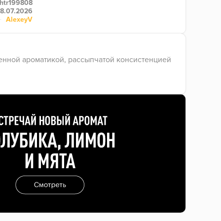
htr199808
8.07.2026
AlexeyV
енной ароматикой, рассыпчатой консистенцией