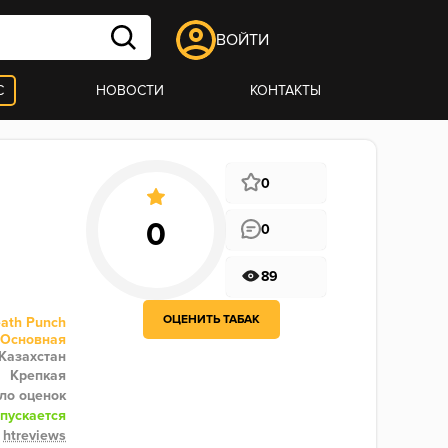
ВОЙТИ
С
НОВОСТИ
КОНТАКТЫ
0
0
89
ОЦЕНИТЬ ТАБАК
ath Punch
Основная
Казахстан
Крепкая
ло оценок
пускается
htreviews