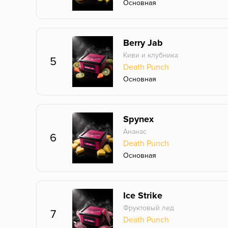
Основная
Berry Jab
Киви и клубника
5
Death Punch
Основная
Spynex
Ананас
6
Death Punch
Основная
Ice Strike
Фруктовый лед
7
Death Punch