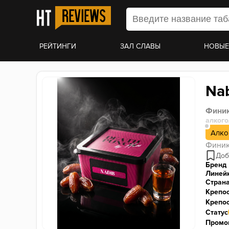
РЕЙТИНГИ
ЗАЛ СЛАВЫ
НОВЫЕ
Na
Финик
алког
Алко
Финик
Бренд
Линей
Стран
Крепо
Крепос
Статус
Промо