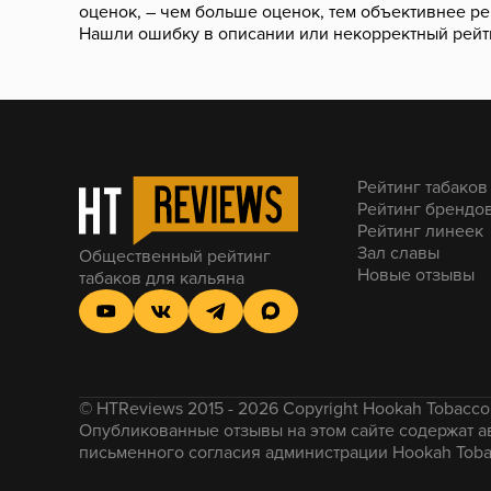
оценок, – чем больше оценок, тем объективнее ре
Нашли ошибку в описании или некорректный рейт
Рейтинг табаков
Рейтинг брендо
Рейтинг линеек
Зал славы
Общественный рейтинг
Новые отзывы
табаков для кальяна
© HTReviews 2015 - 2026 Copyright Hookah Tobacc
Опубликованные отзывы на этом сайте содержат а
письменного согласия администрации Hookah Toba