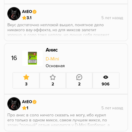
AtEO
3.1
Вкус достаточно неплохой вышел, понятное дело
никакого вау-эффекта, но для миксов залетит
хорошо, в соло тоже неплох, но лучше себя покажет
в миксах.
Анис
16
D-Mini
Основная
3
2
2
906
AtEO
1
Про анис в соло ничего сказать не могу, ибо курил
его только в одном миксе, самом лучшем миксе, по
этому "полный" отзыв находится у D-Mini Барбарис, а
в целом, вроде бы неплохой, пахнет из пачки