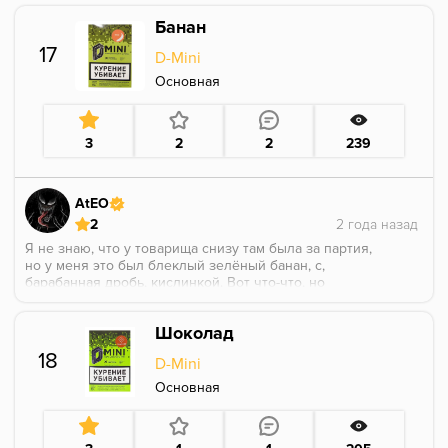
анисом, лёгкая нотка аниса, что ещё нужно?Полагаю
Банан
данный вкус получился, так что пятерка,
рекомендую!
17
D-Mini
Основная
3
2
2
239
AtEO
2
Я не знаю, что у товарища снизу там была за партия,
но у меня это был блеклый зелёный банан, с,
барабанная дробь, кислинкой. Вот что-что, но
кислинки в банане я не ожидал встретить, это что-то
за гранью моего понимания. Для меня это
Шоколад
абсолютно проходной банан. И опять-таки странная
крепость в этой партии, несвойственная D-mini.
18
D-Mini
P.S. партия от 25.09.2019.
Основная