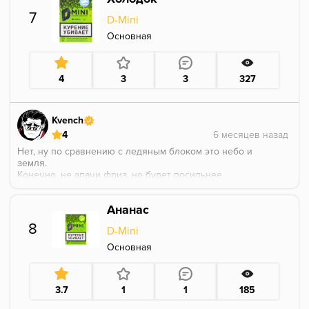
водянистостью, а также сочностью стебеля, но и
7
D-Mini
само собой об освежающих нотах никто не забыл, на
выдохе же это лёгкая, пощипывающая язык, горечь.
Основная
Вкус получился достаточно интересный, его можно
спокойно пробовать в соло и он вам не надоест, а
также можно миксовать, ввиду его стойкой
4
3
3
327
ароматики.
P.S. партия от 25.07.17.
Kvench
4
Нет, ну по сравнению с ледяным блоком это небо и
земля.
Конечно, не апачи фриз, но будет посильнее
суперновы.
На вкус как холод, не больше, не меньше.
Ананас
Определенно, на тот момент, он был вне
конкуренции... Ну вместе с холодком d-gastro
8
D-Mini
конечно.
Основная
3.7
1
1
185