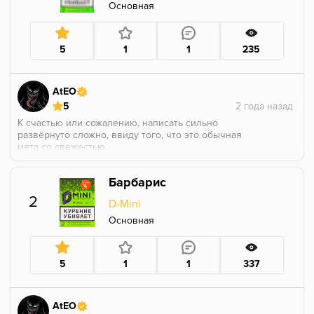
Основная
5
1
1
235
AtEO
5
К счастью или сожалению, написать сильно
развёрнуто сложно, ввиду того, что это обычная
мята со свежестью.
Минут 5-7 надо потерпеть, чтобы переждать "мороз"
от свежести, само собой для таких как я, кто курит в
Барбарис
чистую. А далее наступает типичный процесс для
мяты - лёгкая свежесть и мятная основа, на
2
D-Mini
послевкусии есть лёгкая горечь или перечность,
сложно сказать наверняка, но общую картину не
Основная
портит.
Данный вариант можно смело добавлять в миксы,
как и предполагалось изначально, т.к мята со
5
1
1
337
стойким ароматом.
P.S. партия от 06.10.18.
AtEO