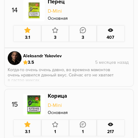
Перец
надолго, дымил маловато. Не вижу смысла
использовать, как основной вкус. Наверное остатки
14
D-Mini
добью с какой-нибудь адалией.
Основная
3.1
3
3
407
Aleksandr Yakovlev
3.5
Когда-то очень очень давно, во времена мамонтов
очень нравился данный вкус. Сейчас его не хватает
в гастро миксах.
Необычный, по вкусу правда напоминал черный
перец. Давал какую-то приятную горчинку.
Корица
15
D-Mini
Основная
3.1
1
1
217