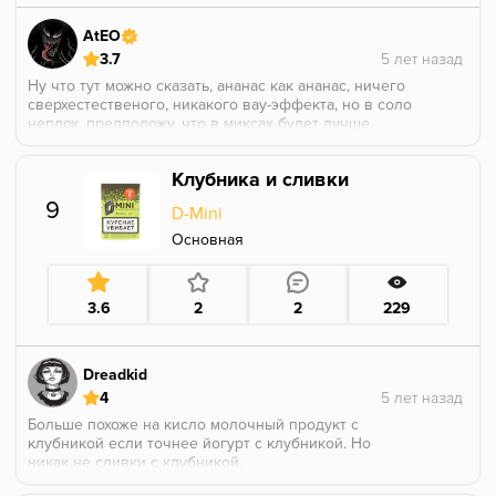
AtEO
3.7
Ну что тут можно сказать, ананас как ананас, ничего
сверхестественого, никакого вау-эффекта, но в соло
неплох, предположу, что в миксах будет лучше.
Клубника и сливки
9
D-Mini
Основная
3.6
2
2
229
Dreadkid
4
Больше похоже на кисло молочный продукт с
клубникой если точнее йогурт с клубникой. Но
никак не сливки с клубникой.