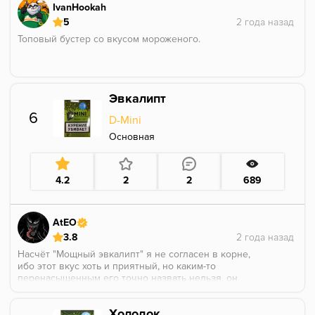
IvanHookah
5
Топовый бустер со вкусом мороженого.
Эвкалипт
6
D-Mini
Основная
4.2
2
2
689
AtEO
3.8
Насчёт "Мощный эвкалипт" я не согласен в корне,
ибо этот вкус хоть и приятный, но каким-то
перенасыщенным его точно назвать нельзя, он
хорош таким, какой он есть сейчас. Максимально
ненавязчивый и в какой-то степени нежный аромат,
Холодок
на вдохе классический эвкалипт, с его присущей