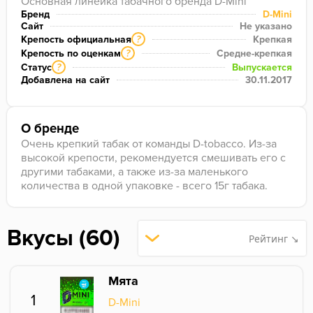
Основная линейка табачного бренда D-Mini
Бренд
D-Mini
Сайт
Не указано
Крепость официальная
Крепкая
?
Крепость по оценкам
Средне-крепкая
?
Статус
Выпускается
?
Добавлена на сайт
30.11.2017
О бренде
Очень крепкий табак от команды D-tobacco. Из-за
высокой крепости, рекомендуется смешивать его с
другими табаками, а также из-за маленького
количества в одной упаковке - всего 15г табака.
Вкусы (60)
Рейтинг ↘
Мята
1
D-Mini