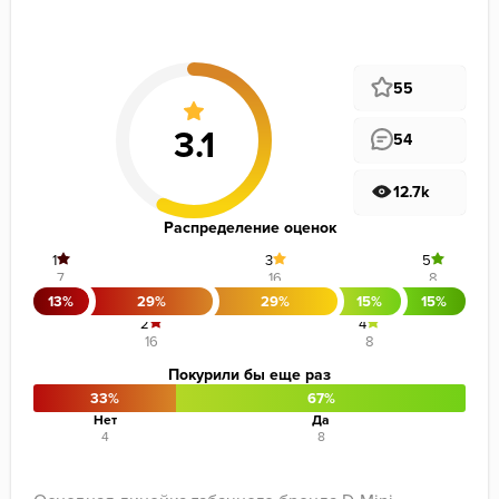
55
54
12.7k
Распределение оценок
1
3
5
7
16
8
13%
29%
29%
15%
15%
2
4
16
8
Покурили бы еще раз
33%
67%
Нет
Да
4
8