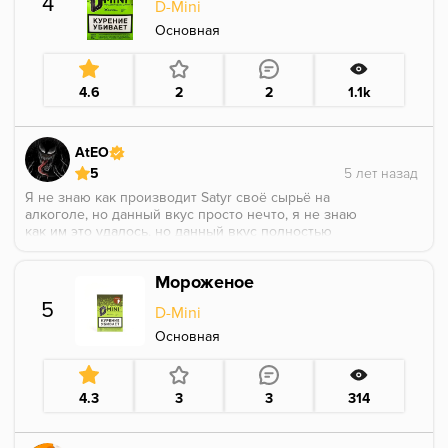
4
D-Mini
P.S. Если болит горло, не советую курить с холодком,
лучше возьмите обычный виноград из этой линейки
Основная
4.6
2
2
1.1k
AtEO
5
Я не знаю как производит Satyr своё сырьё на
алкоголе, но данный вкус просто нечто, я не знаю
как им это удалось, но данный вкус полностью
пропитан виски, ибо такой запах можно встретить
только из бутылки с виски, настолько натурально,
Мороженое
что после данного вкуса другие алкогольные
аромки не воспринимаются вовсе, очень
5
D-Mini
рекомендую к покуру!
Основная
4.3
3
3
314