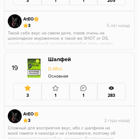
3
1
1
205
AtEO
3
Такой себе вкус на самом деле, похож очень на
шоколадное мороженное и такой же SHOT от DS,
какой-то невнятный шоколад+подобие мяты, может
в миксах и лучше, но я курил это в соло.
Шалфей
19
D-Mini
Основная
3
1
1
283
AtEO
3
Сложный для восприятия вкус, ибо с шалфеем на
моей памяти я никогда и не сталкивался, поэтому об
аутентичности и речи быть не может. В исполнении