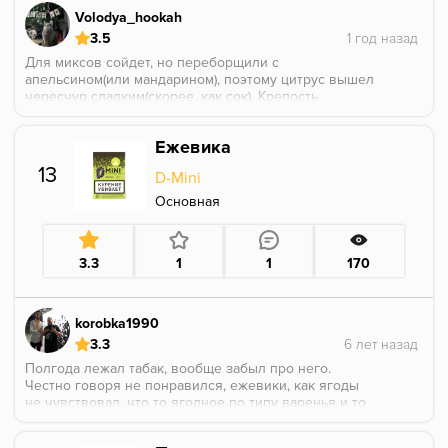
Volodya_hookah
3.5
Для миксов сойдет, но переборщили с
апельсином(или мандарином), поэтому цитрус вышел
чересчур сладким(скорее, как сок). Крепость
отличная, по голове даёт хорошо, но в соло курить
скучновато
Ежевика
13
D-Mini
Основная
3.3
1
1
170
korobka1990
3.3
Полгода лежал табак, вообще забыл про него.
Честно говоря не понравился, ежевики, как ягоды
не чувствовал, что то ягодное по типу варенья и то
разбавленого водой, не яркое, мешал тархуном и
суперновой слоями. Крепости добавляет, но не