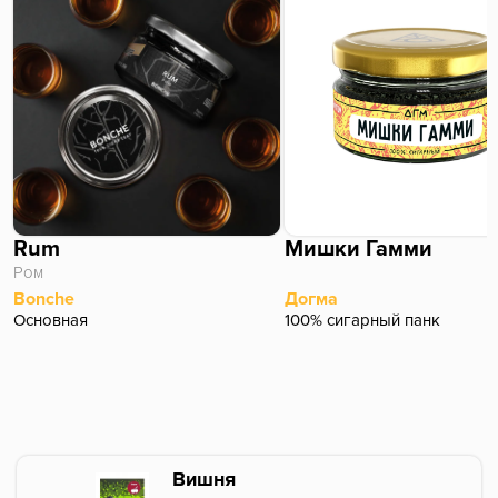
P.P.S. D-mini, свяжитесь со мной, я соскучился 🥺
Rum
Мишки Гамми
Ром
Bonche
Догма
Основная
100% сигарный панк
Вишня