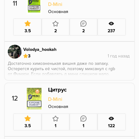
11
D-Mini
Основная
3.5
2
2
237
Volodya_hookah
3
Достаточно химозненькая вишня даже по запаху.
Остерегся курить её чистой, поэтому миксанул с rgb
от Фумари. Если добавлять д мини слишком мало,
получится очень легко(хоть и вкусно), а если
переборщить, на первый план выйдет не самый
Цитрус
приятный вишневый вкус. В общем, любителям
мыла рекомендую, остальным не советую.
12
D-Mini
Конкретно подпортил мне общее впечатление о
табаке данный экземпляр
Основная
3.5
1
1
122