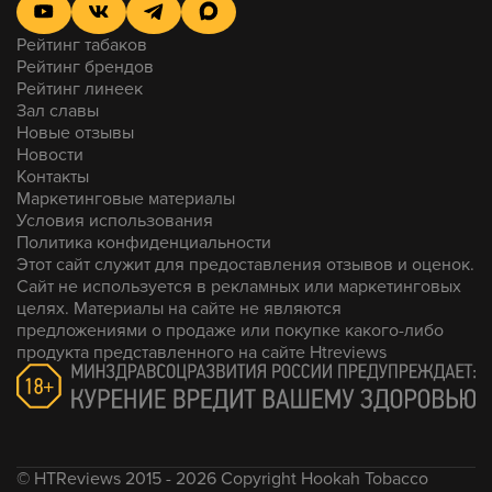
послевкусии.
Ассоциативно я всё равно вижу здесь
джем из
Рейтинг табаков
ягоды
. Не засахаренный, не кислый, не
Рейтинг брендов
переваренный — а сделанный по хорошему и
Рейтинг линеек
проверенному рецепту.
Зал славы
Новые отзывы
Крепость — моё почтение. Подкрутили и аромку, и
сырьё. Удивительно, я привык к более лёгкой
Новости
версии Догмы, а вот сейчас — самое оно.
Контакты
Маркетинговые материалы
Мой итог: шампуней и мыла здесь — нет! Химозности
Условия использования
— ну, может, капельку из-за специфики вкуса, но в
Политика конфиденциальности
большей степени в сторону натуральности. Ранее
Этот сайт служит для предоставления отзывов и оценок.
видел наблюдения про парфюм — честно, не
увидел.
Сайт не используется в рекламных или маркетинговых
целях. Материалы на сайте не являются
Конкретный итог: да, вкуснотеево это! Ароматика
предложениями о продаже или покупке какого-либо
держится, крепость множится, сырьё вкусное. Но
продукта представленного на сайте Htreviews
снижу слегка оценку — просто я не такой любитель
данной ягоды. А в остальном — браво!
© HTReviews 2015 - 2026 Copyright Hookah Tobacco