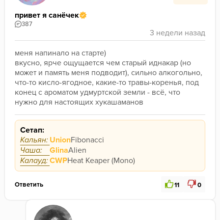
привет я санёчек
387
меня напинало на старте)
вкусно, ярче ощущается чем старый иднакар (но 
может и память меня подводит), сильно алкогольно, 
что-то кисло-ягодное, какие-то травы-коренья, под 
конец с ароматом удмуртской земли - всё, что 
нужно для настоящих хукашаманов
Сетап:
Кальян:
Union
Fibonacci
Чаша:
Glina
Alien
Калауд:
CWP
Heat Keaper (Mono)
Ответить
11
0