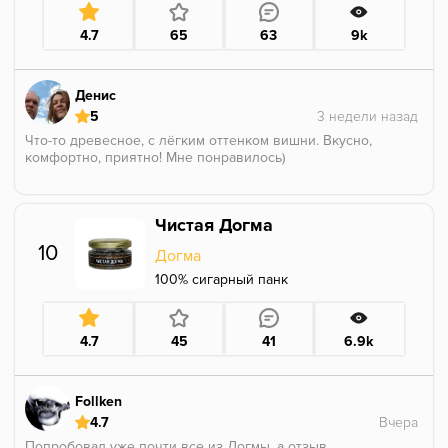
приглушенно. Также порою можно уловить лееегкую
сладость, вероятно легкая вишня, или ее косточка,
4.7
65
63
9k
но не броская
Не совсем моё, не хватило бОльшей плотности,
чтоль
Денис
Во время сессии подсушивало слегка
5
Партия 31.10.2025
Что-то древесное, с лёгким оттенком вишни. Вкусно,
комфортно, приятно! Мне понравилось)
Чистая Догма
10
Догма
100% сигарный панк
4.7
45
41
6.9k
Follken
4.7
Попробовал уже почти все из Догмы, а отзыв