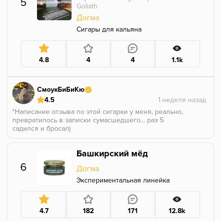
5
Goliath
Догма
Сигары для кальяна
4.8
4
4
1.1k
СмоукБиБиКю
4.5
*Написание отзыва по этой сигарки у меня, реально,
превратилось в записки сумасшедшего... раз 5
садился и бросал)
Пахнет жжёным сахаром, корой и чем то типо
хлебного (квасного) сусла (частый аромат у Догмы,
Башкирский мёд
по моим наблюдениям). На старте мягко, сладко, но
немножко прикуривает. Жженый сахар и сусло
6
Догма
больше всего выбиваются. Специи? нууу немного
пряно. Мне представился теплый выдохшийся стаут
Экспериментальная линейка
(с жжёным солодом) или даже портер. А, ну я её 4 из
5 раз курил под пиво😅 т.к. больше лёгкой сигарки в
закромах нет... может, это сказалось) Но, уобщем, под
4.7
182
171
12.8k
пиво хорошо идёт. После +/- 25 мин крепость (хоть
какая то) уходит, с ней пропадает ощущение