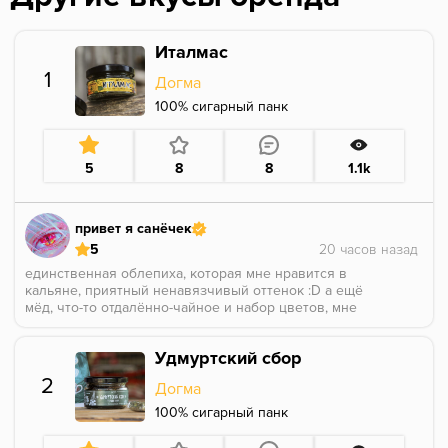
Италмас
1
Догма
100% сигарный панк
5
8
8
1.1k
привет я санёчек
5
единственная облепиха, которая мне нравится в
кальяне, приятный ненавязчивый оттенок :D а ещё
мёд, что-то отдалённо-чайное и набор цветов, мне
померещился одуванчик и что-то белое, похоже на
гардению или жасмин. ощущается очень натурально,
Удмуртский сбор
гармонично и спокойно, буду брать на постоянку
2
Догма
100% сигарный панк