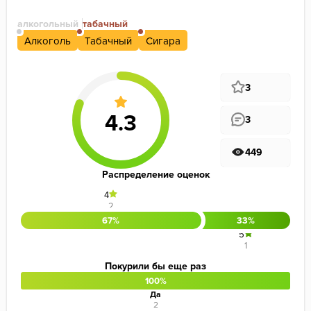
алкогольный
табачный
Алкоголь
Табачный
Сигара
3
3
449
Распределение оценок
4
2
67%
33%
5
1
Покурили бы еще раз
100%
Да
2