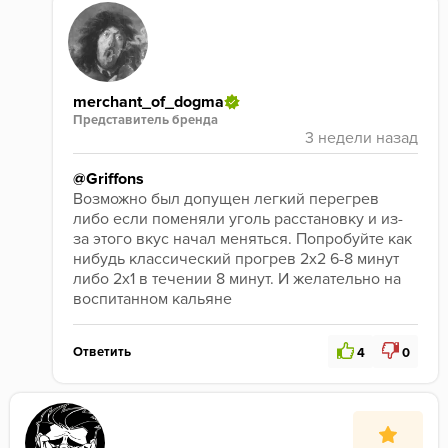
концу сессии — такую, тоже сухую, как 
потрескавшаяся земля, не очень богатую на 
аромат.
Крепость — чуть выше средней, мне буквально 
merchant_of_dogma
немного не хватило. Тот же Андрэ Гигант показался 
Представитель бренда
и вкуснее, и сильно крепче.
Итог: кроме алкогольности на старте не хватило 
@Griffons
какой-то изюминки, вкуса в процессе курения, 
Возможно был допущен легкий перегрев 
скучно. Согласитесь, сухое сено — не самая 
либо если поменяли уголь расстановку и из-
лучшая вкусовая ассоциация. Но опыт всё равно 
за этого вкус начал меняться. Попробуйте как 
интересный. Ни о чем не жалею, плюс финик 
нибудь классический прогрев 2х2 6-8 минут 
большой — еще удастся поэкспериментировать.
либо 2х1 в течении 8 минут. И желательно на 
воспитанном кальяне 
Курил на чаше Троф + dering bowls (нет в сетапе) 
Китай колодка, 1+3, 25мм
Ответить
4
0