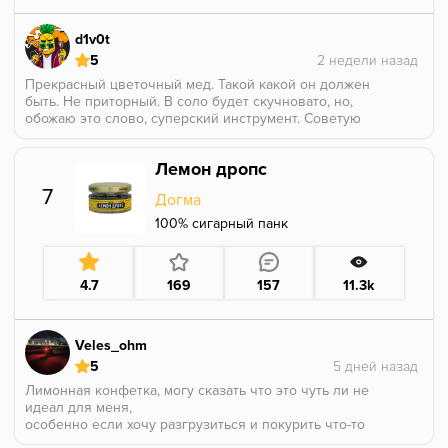
плотности. Больше раскрываются травянисто-
землистые ноты, типо подгнившего стога в поле
d1v0t
разнотравья (а то как же описание сигарки без
5
художественных образов)). Пошла кислинка... не
такая навязчивая, как в некоторых моносортах, но
Прекрасный цветочный мед. Такой какой он должен
ощутимая. Сладости во второй половине покура уже
быть. Не приторный. В соло будет скучновато, но,
не хватает, хотя, обычно, под конец она, наоборот,
обожаю это слово, суперский инструмент. Советую
раскрывается.
для чайных миксов
Вобщем, 50+ мин прокурил. На полтара часа, кнчн,
Лемон дропс
не растянуть, но, приемлемо. Как говорил Фрейд:
"иногда сигара - это просто сигара". В моём случае -
7
Догма
сигара под пиво, вот такую нишу заняла. Без уау
эффекта, но, из того, что можно было купить в
100% сигарный панк
магазине, один из лучших вариантов
1+3*25х, лотос аналог, микрокасание пупырками, 7-8
мин прогрев
4.7
169
157
11.3k
* на серпе поинтереснее раскрывается, чем на cd1,
всё таки, мягкий жар препочтителнее
Veles_ohm
5
Лимонная конфетка, могу сказать что это чуть ли не
идеал для меня,
особенно если хочу разгрузиться и покурить что-то
стабильное. Возвращающий в детство вкус.