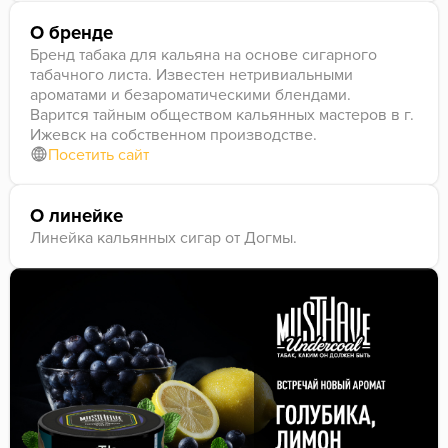
О бренде
Бренд табака для кальяна на основе сигарного
табачного листа. Известен нетривиальными
ароматами и безароматическими блендами.
Варится тайным обществом кальянных мастеров в г.
Ижевск на собственном производстве.
Посетить сайт
О линейке
Линейка кальянных сигар от Догмы.