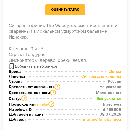
ОЦЕНИТЬ ТАБАК
Сигарный финик The Woody, ферментированный и 
сваренный в локальном удмуртском бальзаме 
Иднакар.

Крепость: 3 из 5

Страна: Гондурас

Дискрипторы: дерево, орехи, земля.
Бренд
Догма
Линейка
Сигары для кальяна
Страна
Россия
Крепость официальная
Не указано
?
Крепость по оценкам
Мало оценок
?
Статус
Выпускается
?
Промокод на
oshisha
htreviews
?
HtreviewsID
htr199809
Добавлен на сайт
08.07.2026
Добавил
martinello_ebanucci