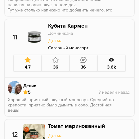
написал на один вкус, непорядок.
Тут уже столько написано что добавить нечего, это
топ среди безаромки, однозначно берите, не
прогадаете)
Кубита Кармен
Курил как и в соло так и миксовал, последний раз
было так: добавляем немножечко мороженого от МХ
Доминикана
11
и получаем что-то похожее на старый забытый вкус
Догма
«мороженое сигара» от чабы, это был топ вкус лично
для меня, жаль что его уже нет, ребята из Догмы,
Сигарный моносорт
если есть возможность поколдуйте и создайте этот
шедевр в своем исполнении)
4.7
36
36
3.6k
Денис
5
Хороший, приятный, вкусный моносорт. Средний по
крепости, приятно было дымить в соло. Достойная
вещь!
Томат маринованный
12
Догма