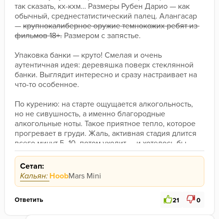
так сказать, кх-кхм… Размеры Рубен Дарио — как 
обычный, среднестатистический палец. Алангасар 
— 
крупнокалиберное оружие темнокожих ребят из 
фильмов 18+.
 Размером с запястье.
Упаковка банки — круто! Смелая и очень 
аутентичная идея: деревяшка поверх стеклянной 
банки. Выглядит интересно и сразу настраивает на 
что-то особенное.
По курению: на старте ощущается алкогольность, 
но не сивушность, а именно благородные 
алкогольные ноты. Такое приятное тепло, которое 
прогревает в груди. Жаль, активная стадия длится 
всего минут 5–10, потом уходит — и хотелось бы, 
чтобы этот вайб задержался подольше.
Сетап:
Вкус приятный, но сухой. Почему-то через эту 
Кальян:
Hoob
Mars Mini
сухость чаще всего представлял сухоцветы или 
сухое сено — по типу того, что было в тубусе 
Ответить
21
0
«Удмуртский сбор». Чаще всего я ловил именно 
этот дескриптор. Некую землистость словил уже к 