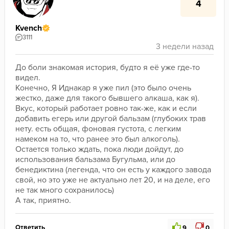
4
Kvench
3111
До боли знакомая история, будто я её уже где-то 
видел.
Конечно, Я Иднакар я уже пил (это было очень 
жестко, даже для такого бывшего алкаша, как я).
Вкус, который работает ровно так-же, как и если 
добавить егерь или другой бальзам (глубоких трав 
нету. есть общая, фоновая густота, с легким 
намеком на то, что ранее это был алкоголь).
Остается только ждать, пока люди дойдут, до 
использования бальзама Бугульма, или до 
бенедиктина (легенда, что он есть у каждого завода 
свой, но это уже не актуально лет 20, и на деле, его 
не так много сохранилось)
А так, приятно.
Ответить
9
0