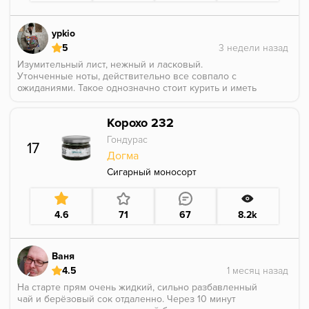
ypkio
5
Изумительный лист, нежный и ласковый.
Утонченные ноты, действительно все совпало с
ожиданиями. Такое однозначно стоит курить и иметь
на полке!! Вдумчиво🙏🏼
Корохо 232
Гондурас
17
Догма
Сигарный моносорт
4.6
71
67
8.2k
Ваня
4.5
На старте прям очень жидкий, сильно разбавленный
чай и берёзовый сок отдаленно. Через 10 минут