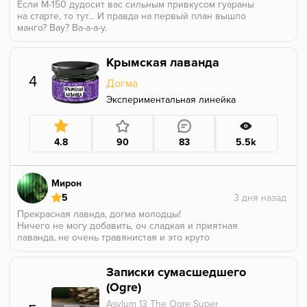
Если М-150 дудосит вас сильным привкусом гуараны
на старте, то тут... И правда на первый план вышло
манго? Вау? Ва-а-а-у.
Я конечно не фанат Контры чтоб ассоцировать
подобный вкус с подобным жанром игр, но как
Крымская лаванда
вариант чашки под игрушки в компьютерном клубе
очень даже подойдет.
4
Догма
Мелкий минус за то, что со временем очень хочет
вылезти на фон что-то травянистое, но если держать
Экспериментальная линейка
жар в чашке ровно - это уже будет проблема
будущих вас, докуривающих эту чашку часа через
два.
4.8
90
83
5.5k
Мирон
5
Прекрасная лавнда, догма молодцы!
Ничего не могу добавить, оч сладкая и приятная
лаванда, не очень травянистая и это круто
Единственное хз как ее миксовать, мб мерчант оф
догма подскажет в коммах?)
Записки сумасшедшего
(Ogre)
Asylum 13 The Ogre Super