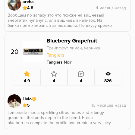
areha
4.8
Вообщем по запаху это что похоже на вишневый
энергетик чупачупс, или вишневый напиток. Из
банки прям химозный запах вишни. По вкусу крепко
и очен вкусно, она кислая и приятно раскрывается.
Идеально сочетается с напитычными вкусами делал
Blueberry Grapefruit
с харибокола бб получилось идеальный вкус для
любителей колы. Курил в турке.
Грейпфрут, лимон, черника
20
Tangiers
Tangiers Noir
4.9
4
4
826
Livio
5
Lemonade meets sparkling citrus notes and a tangy
grapefruit that adds depth to the blend. Fresh
blueberries complete the profile and create a very juicy
overall impression.