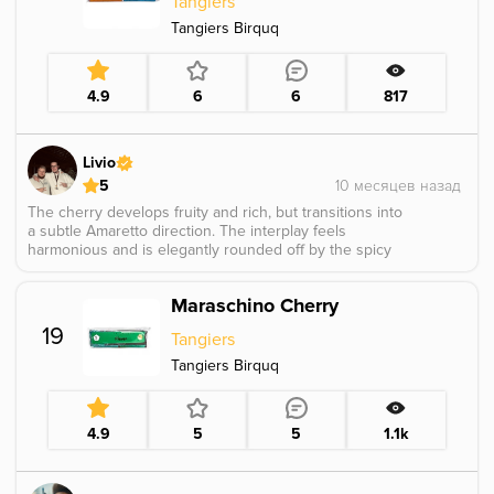
Tangiers
Tangiers Birquq
4.9
6
6
817
Livio
5
The cherry develops fruity and rich, but transitions into
a subtle Amaretto direction. The interplay feels
harmonious and is elegantly rounded off by the spicy
undertones of Kashmir.
Maraschino Cherry
19
Tangiers
Tangiers Birquq
4.9
5
5
1.1k