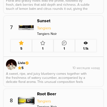
Floral and grassy notes lead the profile, followed by
fresh, dark berries that add depth and richness. A subtle
touch of lemon balm and citrus rounds it out, giving the
flavor a fresh, herbal brightness with a natural, layered
character.
Sunset
7
Tangiers
Tangiers Noir
5
1
1
1.1k
Livio
5
A sweet, ripe, and juicy blueberry comes together with
the freshness of watery cucumber, accompanied by a
delicate floral aroma. This unusual composition feels
exciting and complex, leaning slightly toward a Kashmir
note. I first smoked this flavor three years ago at the
Root Beer
Tangiers Meetup in Arizona, back when it was still an
exclusive tobacco, and already found it very intriguing.
8
Tangiers
Tangiers Noir