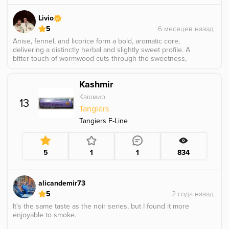
Livio
5
Anise, fennel, and licorice form a bold, aromatic core,
delivering a distinctly herbal and slightly sweet profile. A
bitter touch of wormwood cuts through the sweetness,
adding depth and a dry, complex edge, it definitely hit
hard and left a strong impression.
Kashmir
Кашмир
13
Tangiers
Tangiers F-Line
5
1
1
834
alicandemir73
5
It's the same taste as the noir series, but I found it more
enjoyable to smoke.