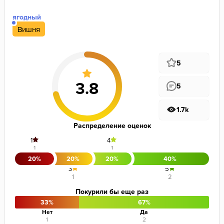
ягодный
Вишня
5
5
1.7k
Распределение оценок
1
4
1
1
20%
20%
20%
40%
3
5
1
2
Покурили бы еще раз
33%
67%
Нет
Да
1
2