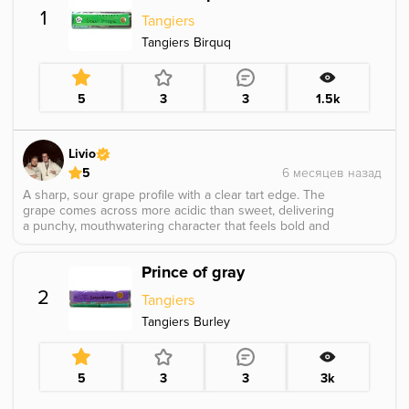
1
Tangiers
Tangiers Birquq
5
3
3
1.5k
Livio
5
A sharp, sour grape profile with a clear tart edge. The
grape comes across more acidic than sweet, delivering
a punchy, mouthwatering character that feels bold and
straightforward rather than soft or candied.
Prince of gray
2
Tangiers
Tangiers Burley
5
3
3
3k