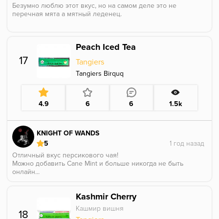
Безумно люблю этот вкус, но на самом деле это не
перечная мята а мятный леденец.
Peach Iced Tea
17
Tangiers
Tangiers Birquq
4.9
6
6
1.5k
KNIGHT OF WANDS
5
Отличный вкус персикового чая!
Можно добавить Cane Mint и больше никогда не быть
онлайн...
Kashmir Cherry
Кашмир вишня
18