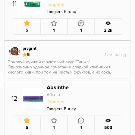
оставлю для праздника остатки
11
Tangiers
Tangiers Birquq
5
1
1
2.2k
prvgrnt
5
Пожалуй лучший фруктовый вкус "Танжа".
Однозначно удачное сочетание сладкой клубники и
кислого киви, при том не чистых фруктов, а их сока,
за счёт чего микс вобрал лучшее, от клубники не
осталось лишней приторности, а киви потерял
Absinthe
неприятный многим мыльный привкус. Можно
посоветовать этот вкус всем любителям кальяна.
Абсент
12
Tangiers
Tangiers Burley
5
1
1
503