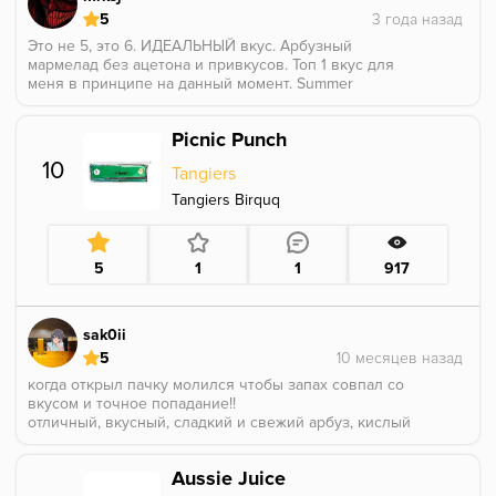
5
Это не 5, это 6. ИДЕАЛЬНЫЙ вкус. Арбузный
мармелад без ацетона и привкусов. Топ 1 вкус для
меня в принципе на данный момент. Summer
resort+picnic punch-мой любимый микс из всего, что
я курил.
Picnic Punch
10
Tangiers
Tangiers Birquq
5
1
1
917
sak0ii
5
когда открыл пачку молился чтобы запах совпал со
вкусом и точное попадание!!
отличный, вкусный, сладкий и свежий арбуз, кислый
лайм с небольшой терпкостью цедры, хочется
купить еще, но в магазине оставался последняя
Aussie Juice
пачка в принципе, если найдете - советую