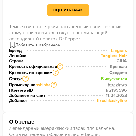
ОЦЕНИТЬ ТАБАК
Темная вишня - яркий насыщенный свойственный 
этому производителю вкус , напоминающий 
легендарный напиток Dr.Pepper.
Бренд
Tangiers
Линейка
Tangiers Noir
Страна
США
Крепость официальная
Крепкая
?
Крепость по оценкам
Средняя
?
Статус
Выпускается
?
Промокод на
oshisha
htreviews
?
HtreviewsID
htr195596
Добавлен на сайт
11.04.2023
Добавил
lizochkaskyline
О бренде
Легендарный американский табак для кальяна.
Один из первых табаков на листе Берли.