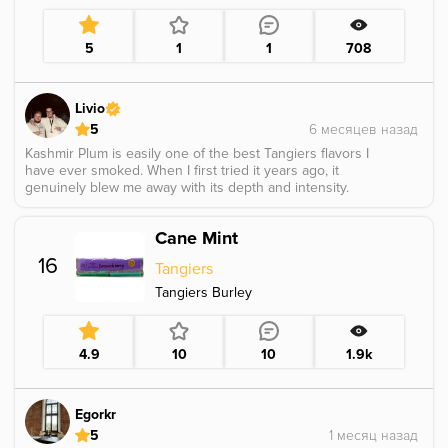
5
1
1
708
Livio
5
Kashmir Plum is easily one of the best Tangiers flavors I
have ever smoked. When I first tried it years ago, it
genuinely blew me away with its depth and intensity.
The profile centers around a dark, ripe black plum,
naturally sweet and rich, perfectly wrapped in the warm,
Cane Mint
spicy Kashmir character.
What makes it stand out is its mature, layered nature.
16
Tangiers
The plum tastes deep and herbal rather than fresh or
candy like, almost as if it were lightly fermented, giving
Tangiers Burley
the flavor a bold and complex edge. Everything feels
perfectly balanced and expertly executed. Sadly, it was
only released in limited batches, and it is truly
4.9
10
10
1.9k
unfortunate that such an outstanding flavor has since
been discontinued.
Egorkr
5