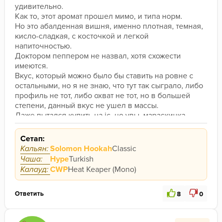
удивительно.
Как то, этот аромат прошел мимо, и типа норм.
Но это абалденная вишня, именно плотная, темная, 
кисло-сладкая, с косточкой и легкой 
напиточностью.
Доктором пеппером не назвал, хотя схожести 
имеются.
Вкус, который можно было бы ставить на ровне с 
остальными, но я не знаю, что тут так сыграло, либо 
профиль не тот, либо охват не тот, но в большей 
степени, данный вкус не ушел в массы.
Даже пытался купить на jc, но увы, мараскинка 
была, кашмир был, а дарка не было.
Хотя... Наверное маркетинг сыграл, ибо данную 
Сетап:
вишенку позиционировали с анисом или с 
Кальян:
Solomon Hookah
Classic
гвоздикой на старый лад, но такого, я не 
Чаша:
Hype
Turkish
обнаружил.
Калауд:
CWP
Heat Keaper (Mono)
Ответить
8
0