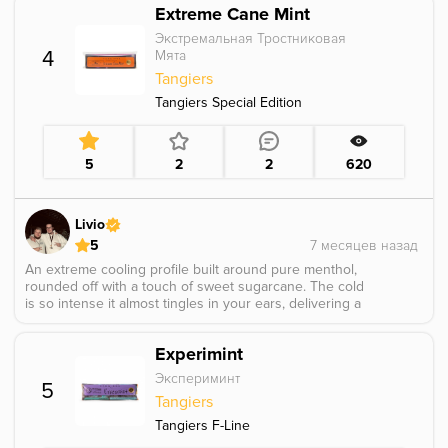
Extreme Cane Mint
warm sweet finish.
Экстремальная Тростниковая
4
Мята
Tangiers
Tangiers Special Edition
5
2
2
620
Livio
5
An extreme cooling profile built around pure menthol,
rounded off with a touch of sweet sugarcane. The cold
is so intense it almost tingles in your ears, delivering a
sharp and long lasting icy hit. Smoked fluffy in a Cosmo
Bowl, it really hits hard and doesn’t hold back. Perfect
Experimint
for anyone who wants to be completely knocked out
especially handy when your girlfriend is getting on your
Экспериминт
5
nerves and you just need a moment of peace. シ
Tangiers
Tangiers F-Line