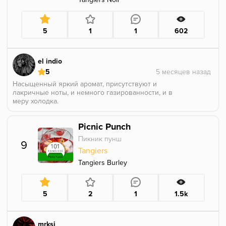
5
1
1
602
el indio
5
Насыщенный яркий аромат, присутствуют и
лакричные ноты, и немного газированности, и в
меру холодка.
Picnic Punch
Пикник пунш
9
Tangiers
Tangiers Burley
5
2
1
1.5k
mrksj