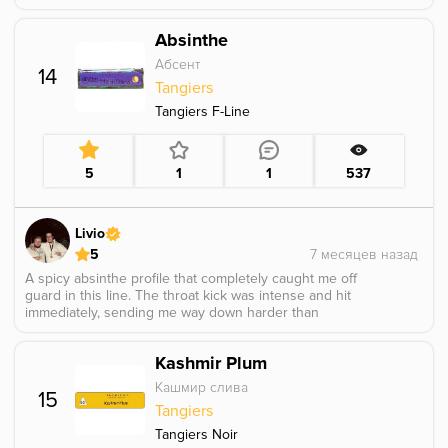
Absinthe
Абсент
14
Tangiers
Tangiers F-Line
5
1
1
537
Livio
5
A spicy absinthe profile that completely caught me off
guard in this line. The throat kick was intense and hit
immediately, sending me way down harder than
expected. There was a very distinct caffeine-like note in
the base tobacco that tasted unusual and sharp. Overall
Kashmir Plum
it hit brutally hard and definitely delivered a heavy,
knockout-style session.
Кашмир слива
15
Tangiers
Tangiers Noir