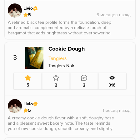
Livio
5
A refined black tea profile forms the foundation, deep
and aromatic, complemented by a delicate touch of
bergamot that adds brightness without overpowering
the tea. Grassy and light floral nuances weave through
the flavor, giving it an airy, elegant feel. A subtle splash
Cookie Dough
of citrus appears in the background, lifting the profile
with gentle freshness and creating a smooth, well
3
Tangiers
balanced, and sophisticated taste.
Tangiers Noir
5
2
2
316
Livio
5
A creamy cookie dough flavor with a soft, doughy base
and a pleasant sweet bakery note. The taste reminds
you of raw cookie dough, smooth, creamy, and slightly
buttery without feeling too heavy. The creamy side
makes the flavor especially soft and dessert like, with a