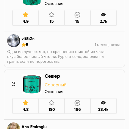
Основная
4.9
15
15
2.7k
vitStZn
5
Одна из лучших мят, по сравнению с мятой из чата
вкус более чистый что ли. Курю в соло, холодка на
грани, если не перегревать.
Север
3
Северный
Основная
4.8
180
166
33.4k
Ana Emiroglu