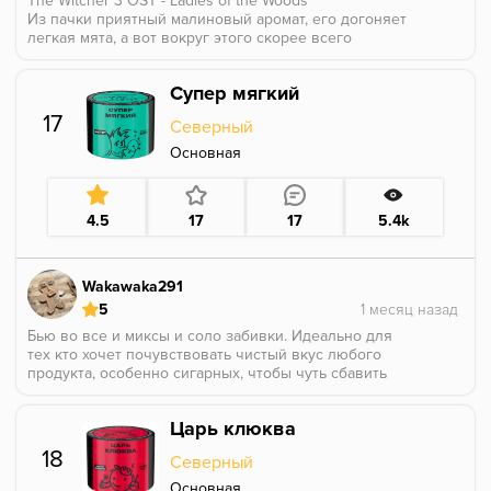
The Witcher 3 OST - Ladies of the Woods
Из пачки приятный малиновый аромат, его догоняет
легкая мята, а вот вокруг этого скорее всего
заявленный абсент, но как его отдельно уловить,
непонятно. Аромат отличный и точно не рядовая
Супер мягкий
малина, которая есть на рынке.
На прокуре же, у нас сочная малина, терпко, вкусно,
17
Северный
мята дает легкий холодок, который как по мне
совершенно к месту, а вот абсента я уловить не
Основная
могу. Во вкусе явно еще что-то есть, это не обычная
малина, но разобрать не могу.
Как итог, очень даже интересно и неплохо,
4.5
17
17
5.4k
понравилось.
Wakawaka291
5
Бью во все и миксы и соло забивки. Идеально для
тех кто хочет почувствовать чистый вкус любого
продукта, особенно сигарных, чтобы чуть сбавить
терпкость. Для десертов, чтобы сбить вкус жженого
молока, особенно для тех кто курит на углях, я курю
Царь клюква
только на хуке.
18
Северный
Основная