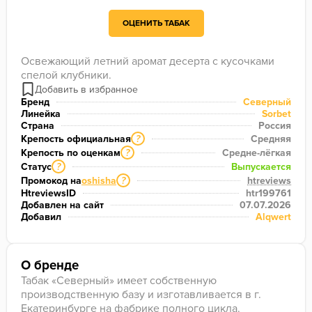
ОЦЕНИТЬ ТАБАК
Освежающий летний аромат десерта с кусочками 
спелой клубники.
Бренд
Северный
Линейка
Sorbet
Страна
Россия
Крепость официальная
Средняя
?
Крепость по оценкам
Средне-лёгкая
?
Статус
Выпускается
?
Промокод на
oshisha
htreviews
?
HtreviewsID
htr199761
Добавлен на сайт
07.07.2026
Добавил
Alqwert
О бренде
Табак «Северный» имеет собственную
производственную базу и изготавливается в г.
Екатеринбурге на фабрике полного цикла.