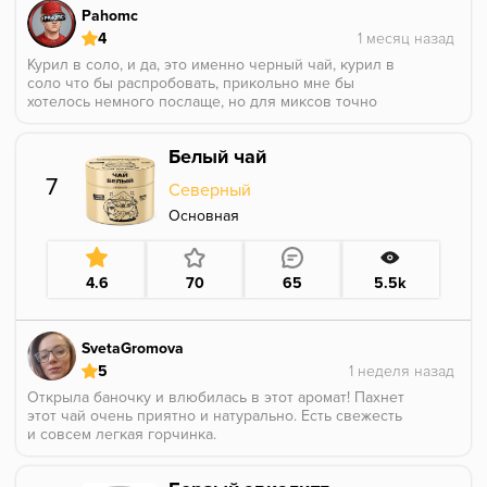
Pahomc
4
Курил в соло, и да, это именно черный чай, курил в
соло что бы распробовать, прикольно мне бы
хотелось немного послаще, но для миксов точно
зайдет, попробую потом с чем нибудь сладким
должно быть хорошо
Белый чай
7
Северный
Основная
4.6
70
65
5.5k
SvetaGromova
5
Открыла баночку и влюбилась в этот аромат! Пахнет
этот чай очень приятно и натурально. Есть свежесть
и совсем легкая горчинка.
В соло я не пробовала, но в миксах показывает себя
очень органично!