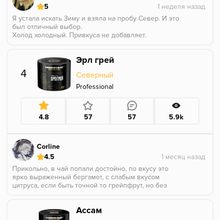
5
Я устала искать Зиму и взяла на пробу Север. И это
был отличный выбор.
Холод холодный. Привкуса не добавляет.
Расходуется экономно.
Бустер на 5 из 5.
Эрл грей
Минусы: можно заморозить горло. хд
4
Северный
Professional
4.8
57
57
5.9k
Corline
4.5
Прикольно, в чай попали достойно, по вкусу это
ярко выраженный бергамот, с слабым вкусом
цитруса, если быть точной то грейпфрут, но без
горчинки
Ассам