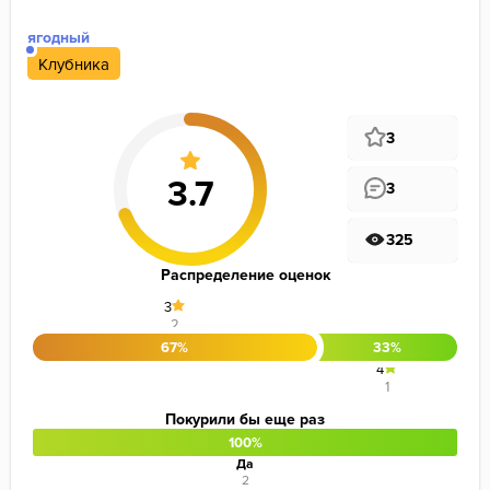
ягодный
Клубника
3
3
325
Распределение оценок
3
2
67%
33%
4
1
Покурили бы еще раз
100%
Да
2