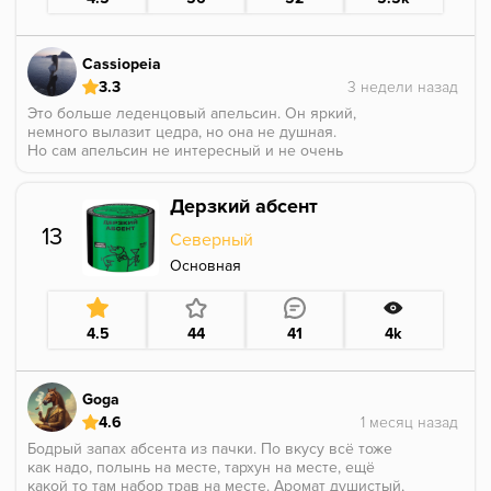
Cassiopeia
3.3
Это больше леденцовый апельсин. Он яркий,
немного вылазит цедра, но она не душная.
Но сам апельсин не интересный и не очень
приятный для меня оказался, не хватило
насыщенности именно мякоти и смущал леденцовый
Дерзкий абсент
привкус, или даже драже тик так, это не
натуральный вкус фрукта.
13
Северный
Если нравятся апельсиновые конфетки, вам
понравится, но если хотите именно сам фрукт, этот
Основная
вкус мимо. Блади оранж от дарка намного больше
понравился.
4.5
44
41
4k
Goga
4.6
Бодрый запах абсента из пачки. По вкусу всё тоже
как надо, полынь на месте, тархун на месте, ещё
какой то там набор трав на месте. Аромат душистый,