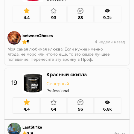
4.4
93
88
9.2k
between2hoses
5
Моя самая любимая клюква! Если нужна именно
ягода, не морс или что-то ещё, то это самое лучшее
попадание! Перенесите эту аромку в Проф,
пожалуйста!
Красный скитлз
19
Северный
Professional
4.4
64
56
6.8k
LastStr1ke
3.9