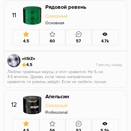
не много
Рядовой ревень
Вкус: в соло не курил, и желания нет, курил в
основном в миксе с харибон бб, ну и разик добавлял
11
Северный
шипучку муасель. Дак вот, вкус, думал, при миксе с
колой получится что-то типа байкала, но не
Основная
получиоось, хвоя довольно сильный табак который
все время перебивал колу, даже в гораздо меньших
пропорциях, при перегреве хвоя начинает горчить
4.5
60
57
4.7k
местами, но сам вкус хвои довольно приятный, и
зайдет любителям такого)
Девушке очень понравилось
vitStZn
4.5
Люблю травяные вкусы, и этот нравится. Не 5, но
4.5 вполне. Думаю, если такое направление
нравится, то ревень зайдёт. Если не любите, лучше
не пробовать, довольно специфично.
Апельсин
12
Северный
Professional
4.5
56
52
5.5k