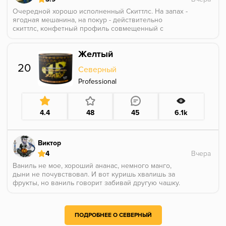
Очередной хорошо исполненный Скиттлс. На запах -
ягодная мешанина, на покур - действительно
скиттлс, конфетный профиль совмещенный с
кислыми ягодами, показалось что красная
смородина впереди всех, потом все остальное. Если
Желтый
не хочется заморачиваться и покурить крепкие
конфеты то это для вас.
20
Северный
Professional
4.4
48
45
6.1k
Виктор
4
Ваниль не мое, хороший ананас, немного манго,
дыни не почувствовал. И вот куришь хвалишь за
фрукты, но ваниль говорит забивай другую чашку.
ПОДРОБНЕЕ О СЕВЕРНЫЙ