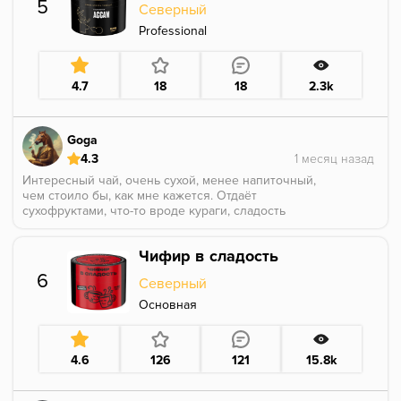
5
Северный
Professional
4.7
18
18
2.3k
Goga
4.3
Интересный чай, очень сухой, менее напиточный,
чем стоило бы, как мне кажется. Отдаёт
сухофруктами, что-то вроде кураги, сладость
отсутствует вообще. Мне кажется из-за ухода в
сторону сухофруктов, этому чаю не хватает
Чифир в сладость
собственно чайной текстуры, которая бы плотно
садилась в миксы на фон. Тут получился более
6
Северный
тонкий вкус. В любом случае у северного плохих (и
даже средних) чаёв не бывает, какой-бы ты не
Основная
выбрал, они все хороши. Лично я бы по своему
вкусы предпочёл бы другие варианты, но и на этот
любителей достаточно
4.6
126
121
15.8k