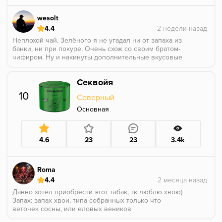
wesolt
4.4
Неплохой чай. Зелёного я не угадал ни от запаха из
банки, ни при покуре. Очень схож со своим братом-
чифиром. Ну и накинуты дополнительные вкусовые
нотки, которые в данном продукте меня не особо
вдохновили (какой именно аромат ощущаю - тоже
Секвойя
сложно понять, возможно что-то из сухофруктов).
Классический чифир мне заходит больше.
10
Северный
Основная
4.6
23
23
3.4k
Roma
4.4
Давно хотел приобрести этот табак, тк люблю хвою)
Запах: запах хвои, типа собранных только что
веточек сосны, или еловых веников
Табак: консистенция и нарезка меня устроили, веток