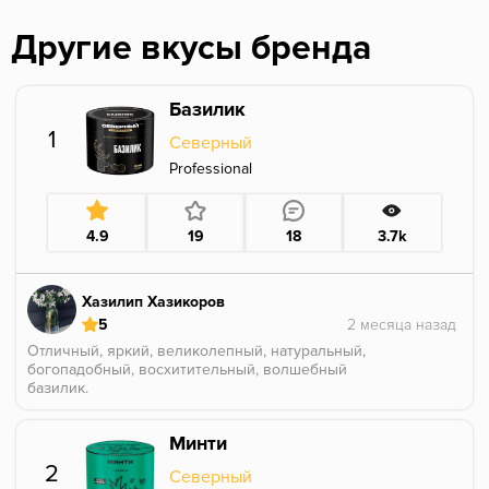
Другие вкусы бренда
Базилик
1
Северный
Professional
4.9
19
18
3.7k
Хазилип Хазикоров
5
Отличный, яркий, великолепный, натуральный,
богопадобный, восхитительный, волшебный
базилик.
Банки 40г вам хватит на год, ибо в миксы его надо
крапаля (10-15% от чашки).
Минти
2
Северный