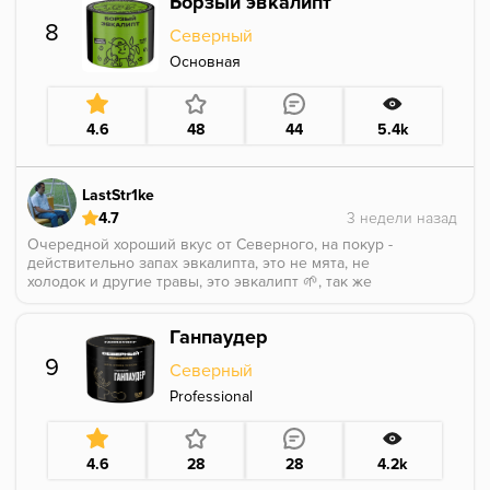
Борзый эвкалипт
Объединяет все компоненты в единую картину в то
же время не забивает другие компоненты, но
8
Северный
отличим и заметен. Продолжая миксы с халвой,
решила попробовать ее с чаем. Вышло очень
Основная
вкусно! Куриться дымно и вкус держится долго.
Плотно входит в топ моих любимых чаев! Спасибо
@Triple apple за совет!
4.6
48
44
5.4k
LastStr1ke
4.7
Очередной хороший вкус от Северного, на покур -
действительно запах эвкалипта, это не мята, не
холодок и другие травы, это эвкалипт 🌱, так же
похожий на ароматизатор для сауны, тот самый
ядрёный травяной вкус. Думаю в миксы залетит
Ганпаудер
хорошо, но нужно класть не более 20-30% ибо по
аромке этот аромат очень сильный.
9
Северный
Professional
4.6
28
28
4.2k