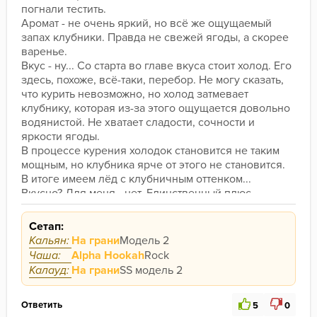
погнали тестить.
Аромат - не очень яркий, но всё же ощущаемый 
запах клубники. Правда не свежей ягоды, а скорее 
варенье.
Вкус - ну... Со старта во главе вкуса стоит холод. Его 
здесь, похоже, всё-таки, перебор. Не могу сказать, 
что курить невозможно, но холод затмевает 
клубнику, которая из-за этого ощущается довольно 
водянистой. Не хватает сладости, сочности и 
яркости ягоды. 
В процессе курения холодок становится не таким 
мощным, но клубника ярче от этого не становится.
В итоге имеем лёд с клубничным оттенком... 
Вкусно? Для меня - нет. Единственный плюс - 
освежает, когда за окном >30°
Сетап:
Кальян:
На грани
Модель 2
Чаша:
Alpha Hookah
Rock
Калауд:
На грани
SS модель 2
Ответить
5
0