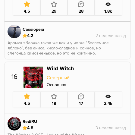
4.5
29
28
1.8k
Cassiopeia
4.2
Аромка яблочка такая же как и у их же "Беспечное
яблоко", без аниса, кисло-сладкое и сочное, но
слегонца химозненькое, но это не критично.
Чувствуется насыщенная выпечка, довольно
приятная и не приторная, с яблоком хорошо
Wild Witch
сочетается. Кислинка бодрая очень от яблока, и это
придает некой свежести вкусу.
16
Северный
Но к сожалению быстро надоедает и устаю такое
курить беспрерывно, надо думать с чем миксануть.
Основная
4.5
18
17
2.4k
RediRU
4.8