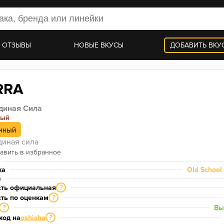
 ОТЗЫВЫ
НОВЫЕ ВКУСЫ
ДОБАВИТЬ ВКУ
RRA
диная Сила
ный
чный
иная сила
ка
Old School 
а
сть официальная
?
ть по оценкам
?
Вы
?
код на
oshisha
?