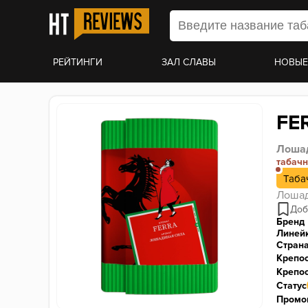
РЕЙТИНГИ
ЗАЛ СЛАВЫ
НОВЫЕ
FE
Лоша
табач
Таба
Лошад
Бренд
Линей
Стран
Крепо
Крепос
Статус
Промо