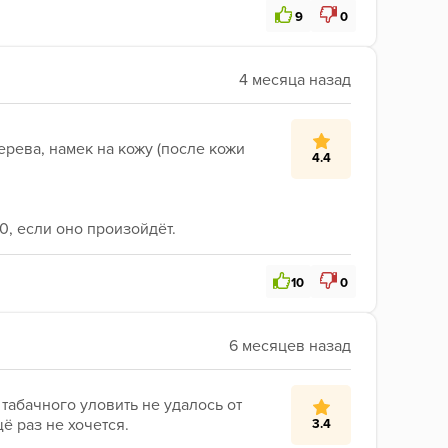
9
0
рева, намек на кожу (после кожи 
4.4
00, если оно произойдёт.
10
0
табачного уловить не удалось от 
ё раз не хочется.
3.4