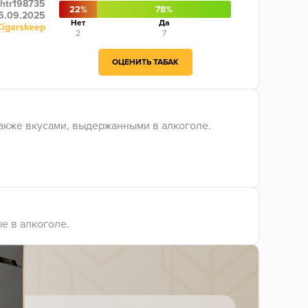
htr198735
22%
78%
5.09.2025
Нет
Да
Cigarskeep
2
7
ОЦЕНИТЬ ТАБАК
также вкусами, выдержанными в алкоголе.
ые в алкоголе.