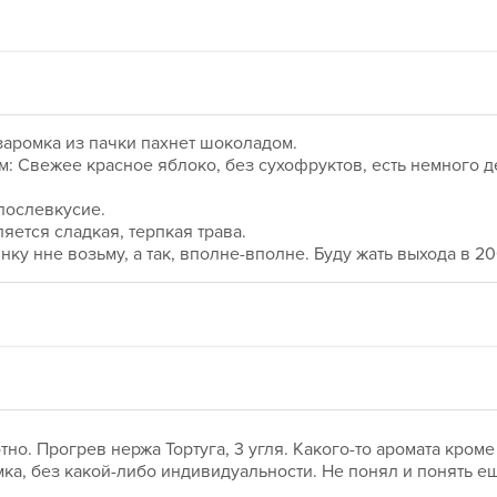
заромка из пачки пахнет шоколадом.
м: Свежее красное яблоко, без сухофруктов, есть немного де
послевкусие.
ляется сладкая, терпкая трава.
янку нне возьму, а так, вполне-вполне. Буду жать выхода в 2
но. Прогрев нержа Тортуга, 3 угля. Какого-то аромата кроме 
ка, без какой-либо индивидуальности. Не понял и понять ещ