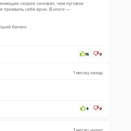
минающие скорее сеновал, чем луговое 
 проявить себя ярче. В итоге — 
роший баланс.
16
0
4
0