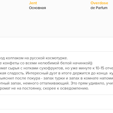
Jent
Overdose
Основная
de Parfum
под колпаком на русской космотурке.
ые конфеты со всеми нелюбимой белой начинкой))
омат сырья с нотками сухофруктов, но уже минуте к 10-15 отч
кая сладость. Интересный дуэт в итоге держится до конца  ку
ыяснил после покура - запах турки и запах в комнате напом
тный запах, немного отталкивающий. Это прям удивило, учит
аромат не на постоянку, скорее к осведомлению.