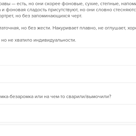
Травы — есть, но они скорее фоновые, сухие, степные, напо
и фоновая сладость присутствуют, но они словно стесняются
ортрет, но без запоминающихся черт.
аточная, но без жести. Накуривает плавно, не оглушает, хо
, но не хватило индивидуальности.
мка-безаромка или на чем-то сварили/вымочили?