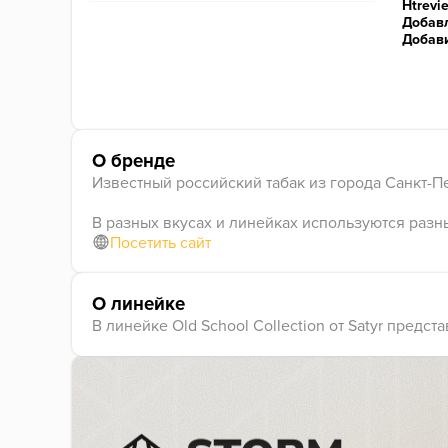
Htrevi
Добавл
Добав
О бренде
Известный российский табак из города Санкт-П
В разных вкусах и линейках используются разн
Посетить сайт
О линейке
В линейке Old School Collection от Satyr предс