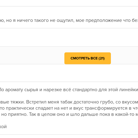
ю, но я ничего такого не ощутил, мое предположение что бе
ра. Вот пачка, на ней нарисован конь, курите))
.
олько дней, тогда вообще отпад будет) Но сам таким не занимался 
 желания вернуться, повторить, не один из вкусов сатира что я прокурил - не вызвал( 
ыт сложится у тебя. Как по мне это просто нормально. Но я не такой чуткий к вкусам, как ты, поэтому интересно будет почитать твой отзыв. 
СМОТРЕТЬ ВСЕ (21)
 По аромату сырья и нарезке всё стандартно для этой линей
вые тяжки. Встретил меня табак достаточно грубо, со вкусом
то практически спадает на нет и вкус трансформируется в ч
 но приятно. Так в целом оно и шло дальше пока в какой-то м
кой