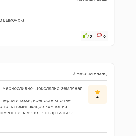
з вымочек)
3
0
ки. Черносливно-шоколадно-земляная 
4
 перца и кожи, крепость вполне 
то-то напоминающее компот из 
омент не заметил, что ароматика 