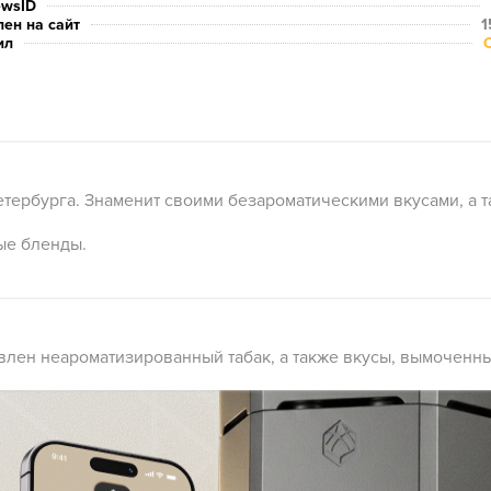
ewsID
ен на сайт
1
ил
етербурга. Знаменит своими безароматическими вкусами, а 
ые бленды.
тавлен неароматизированный табак, а также вкусы, вымоченн