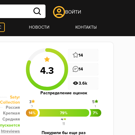
ВОЙТИ
С
НОВОСТИ
КОНТАКТЫ
14
14
3.6k
Распределение оценок
Satyr
3
5
Collection
2
1
Россия
Крепкая
14%
79%
7%
Средняя
4
11
пускается
htreviews
Покурили бы еще раз