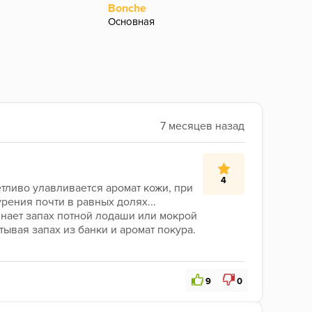
Bonche
Bonch
Основная
Основ
4
етливо улавливается аромат кожи, при 
рения почти в равных долях... 
инает запах потной лодаши или мокрой 
ывая запах из банки и аромат покура. 
9
0