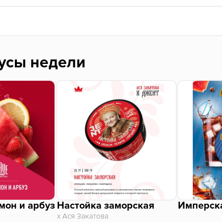
усы недели
мон и арбуз
Настойка заморская
Имперск
х Ася Закатова