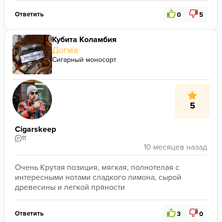
Ответить
0
5
Кубита Коламбия
Догма
Сигарный моносорт
5
Cigarskeep
11
Очень Крутая позиция, мягкая, полнотелая с 
интересными нотами сладкого лимона, сырой 
древесины и легкой пряности
Ответить
3
0