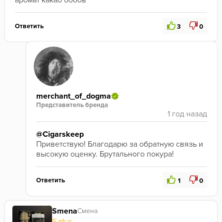
аромат какао бобов
Ответить
3
0
merchant_of_dogma
Представитель бренда
@Cigarskeep
Приветствую! Благодарю за обратную связь и 
высокую оценку. Брутального покура!
Ответить
1
0
Smena
Смена
Satyr