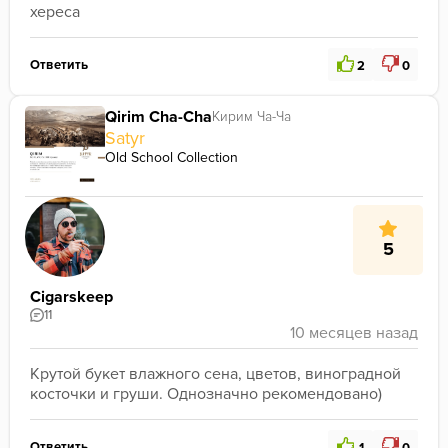
хереса
Ответить
2
0
Qirim Cha-Cha
Кирим Ча-Ча
Satyr
Old School Collection
5
Cigarskeep
11
Крутой букет влажного сена, цветов, виноградной 
косточки и груши. Однозначно рекомендовано)
Ответить