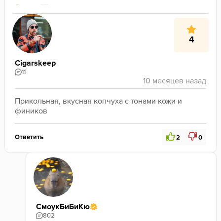
4
Cigarskeep
11
Прикольная, вкусная копчуха с тонами кожи и 
фиников
Ответить
2
0
СмоукБиБиКю
802