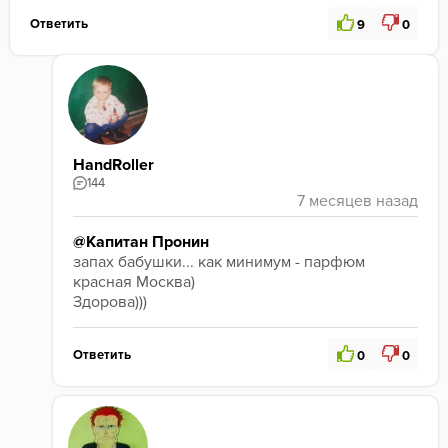
Ответить
9
0
HandRoller
144
@Капитан Пронин
запах бабушки... как минимум - парфюм 
красная Москва)
Здорова)))
Ответить
0
0