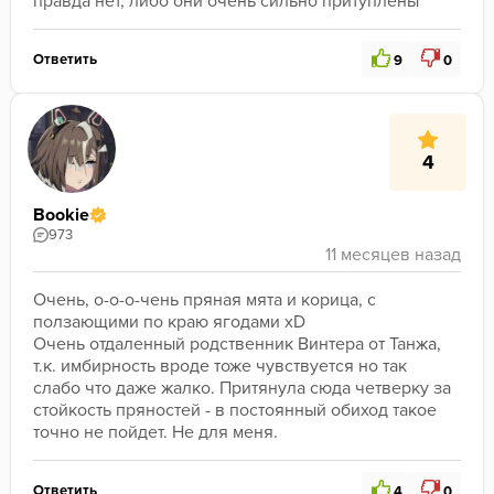
правда нет, либо они очень сильно притуплены
Ответить
9
0
4
Bookie
973
Очень, о-о-о-чень пряная мята и корица, с 
ползающими по краю ягодами хD
Очень отдаленный родственник Винтера от Танжа, 
т.к. имбирность вроде тоже чувствуется но так 
слабо что даже жалко. Притянула сюда четверку за 
стойкость пряностей - в постоянный обиход такое 
точно не пойдет. Не для меня. 
Ответить
4
0