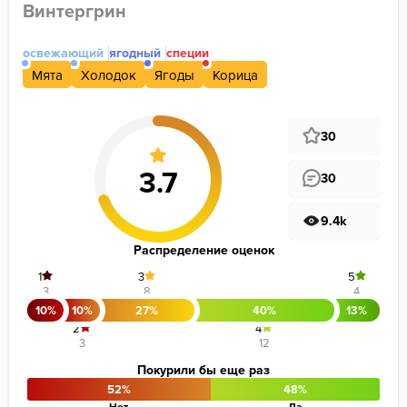
Винтергрин
освежающий
ягодный
специи
Мята
Холодок
Ягоды
Корица
30
30
9.4k
Распределение оценок
1
3
5
3
8
4
10%
10%
27%
40%
13%
2
4
3
12
Покурили бы еще раз
52%
48%