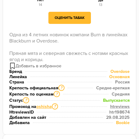
Нет
Да
14
13
ОЦЕНИТЬ ТАБАК
Одна из 4 летних новинок компани Burn в линейках 
Blackburn и Overdose.

Пряная мята и северная свежесть с нотами красных 
ягод и корицы.
Бренд
Overdose
Линейка
Основная
Страна
Россия
Крепость официальная
Средне-крепкая
?
Крепость по оценкам
Средняя
?
Статус
Выпускается
?
Промокод на
oshisha
htreviews
?
HtreviewsID
htr198674
Добавлен на сайт
29.08.2025
Добавила
Bookie