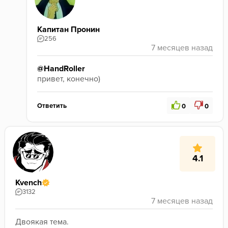
Капитан Пронин
256
@HandRoller
привет, конечно)
Ответить
0
0
4.1
Kvench
3132
Двоякая тема.