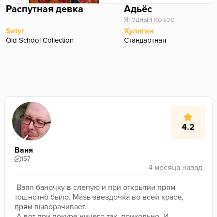
Распутная девка
Адьёс
Ягодный кокос
Satyr
Хулиган
Old School Collection
Стандартная
4.2
Ваня
157
 Взял баночку в слепую и при открытии прям 
тошнотно было. Мазь звездочка во всей красе, 
прям выворачивает.
 А вот при покуре ничего так, прикольно. И 