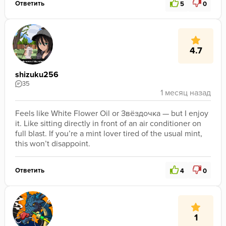
Ответить
5
0
4.7
shizuku256
35
Feels like White Flower Oil or Звёздочка — but I enjoy 
it. Like sitting directly in front of an air conditioner on 
full blast. If you’re a mint lover tired of the usual mint, 
this won’t disappoint.
Ответить
4
0
1