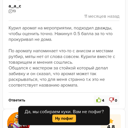
a_a_c
19
Курил аромат на мероприятии, подходил дважды, 
чтобы оценить точно. Накинул 0.5 балла за то что 
прокуривал не дома.
По аромату напоминает что-то с анисом и местами 
рутбир, мяты нет от слова совсем. Курили вместе с 
товарищем и мнения сошлись. 
Общался с мастером за стойкой который делал 
забивку и он сказал, что аромат может так 
раскрываться, что для меня странно т.к это не 
соответствует названию аромата.
Ответить
4
0
Да, мы собираем куки. Вам не пофиг?
Ну пофиг
4.8