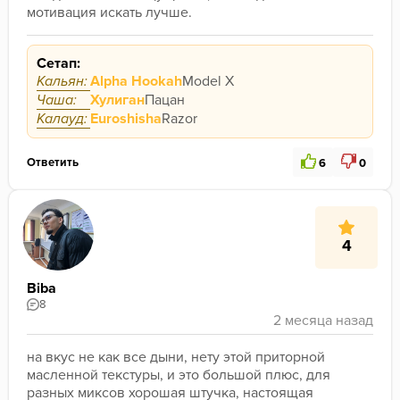
мотивация искать лучше. 
Сетап:
Кальян:
Alpha Hookah
Model X
Чаша:
Хулиган
Пацан
Калауд:
Euroshisha
Razor
Ответить
6
0
4
Biba
8
на вкус не как все дыни, нету этой приторной 
масленной текстуры, и это большой плюс, для 
разных миксов хорошая штучка, настоящая 