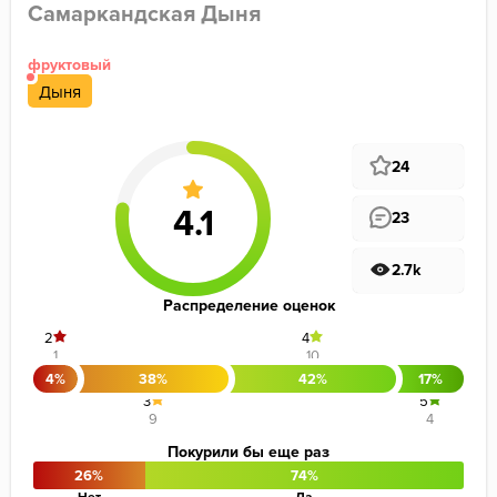
Самаркандская Дыня
фруктовый
Дыня
24
23
2.7k
Распределение оценок
2
4
1
10
4%
38%
42%
17%
3
5
9
4
Покурили бы еще раз
26%
74%