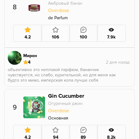
напоминает кофейную начинку из конфет.
стабильно, в целом в миксах очень хорошо себя
Амбровый банан
8
Сочетается со многими табаками, не требует
показал.
Overdose
сложных забивок. Надёжный «рабочий» аромат с
От Дарксайда мне персик зашел чуть больше, но это
мягким, привычным кофейным звучанием.
очень достойно!
de Parfum
Если хочется чего-то более искушённого и близкого
к настоящему зерну — остаётся Bonche.
4.2
106
100
7.9k
А Overdose — это качественный масс-маркет для
повседневных миксов. Рекомендую для десертных и
цитрусовых связок.
Мирон
4
объективно это неплохой парфюм, бананчик
чувствуется, но слабо, курительной, но для меня как
будто это мимо, имперская кола лучше себя
показала. Грел на 3х26 коколоко
Gin Cucumber
Огуречный джин
9
Overdose
Основная
4.2
94
89
8.2k