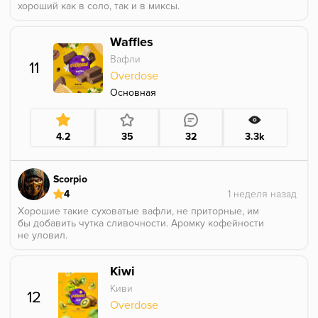
хороший как в соло, так и в миксы.
Waffles
Вафли
11
Overdose
Основная
4.2
35
32
3.3k
Scorpio
4
Хорошие такие суховатые вафли, не приторные, им
бы добавить чутка сливочности. Аромку кофейности
не уловил.
Kiwi
Киви
12
Overdose