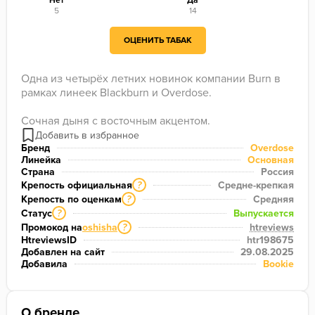
Нет
Да
5
14
ОЦЕНИТЬ ТАБАК
Одна из четырёх летних новинок компании Burn в 
рамках линеек Blackburn и Overdose. 

Бренд
Overdose
Линейка
Основная
Страна
Россия
Крепость официальная
Средне-крепкая
?
Крепость по оценкам
Средняя
?
Статус
Выпускается
?
Промокод на
oshisha
htreviews
?
HtreviewsID
htr198675
Добавлен на сайт
29.08.2025
Добавила
Bookie
О бренде