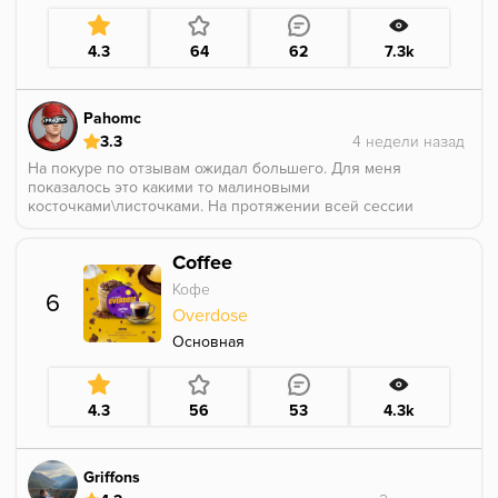
4.3
64
62
7.3k
Pahomc
3.3
На покуре по отзывам ожидал большего. Для меня
показалось это какими то малиновыми
косточками\листочками. На протяжении всей сессии
аромка приглушенная и не особо выразительная,
особо и не разберёшь вкуса
Coffee
Кофе
6
Overdose
Основная
4.3
56
53
4.3k
Griffons