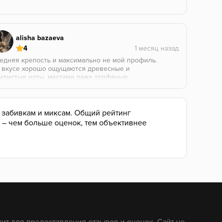
alisha bazaeva
4
едняя крепость и максимально не мой профиль.
 вкусе хорошо ощущаются древесные и
млистые ноты, местами даже торфяные
социации. Для меня землистость оказалась
ишком выраженной и местами даже немного
ддушивала по ходу курения.
о забивкам и миксам. Общий рейтинг
, – чем больше оценок, тем объективнее