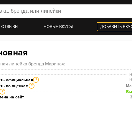
 ОТЗЫВЫ
НОВЫЕ ВКУСЫ
ДОБАВИТЬ ВКУ
новная
ная линейка бренда Маринаж
Н
сть официальная
Н
?
ть по оценкам
Ма
?
Вы
?
ена на сайт