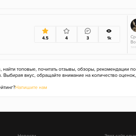
Ср
4.5
4
3
1k
Во
зе
ас
сл
по
, найти топовые, почитать отзывы, обзоры, рекомендации п
в. Выбирая вкус, обращайте внимание на количество оценок
ейтинг?
Напишите нам