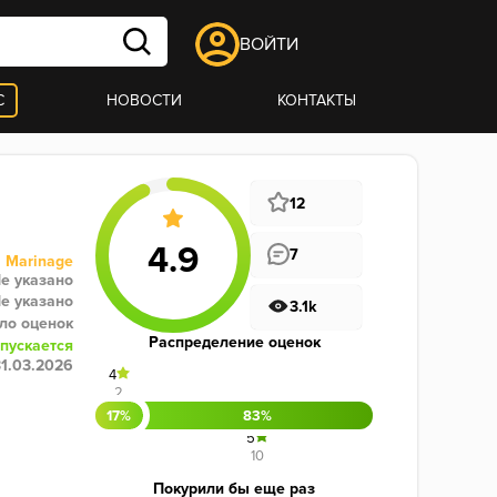
ВОЙТИ
С
НОВОСТИ
КОНТАКТЫ
12
7
Marinage
е указано
е указано
3.1k
ло оценок
Распределение оценок
пускается
31.03.2026
4
2
17%
83%
5
10
Покурили бы еще раз