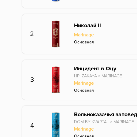
Николай II
2
Marinage
Основная
Инцидент в Оцу
HP IZAKAYA × MARINAGE
3
Marinage
Основная
Вольноказачья запове
DOM BY KVARTAL × MARINAGE
4
Marinage
Основная