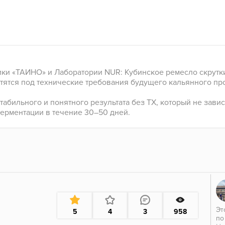
ки «ТАИНО» и Лаборатории NUR: Кубинское ремесло скрутки
тятся под технические требования будущего кальянного пр
абильного и понятного результата без ТХ, который не завис
ерментации в течение 30–50 дней.
Эт
5
4
3
958
по