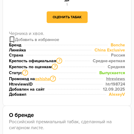
Да
1
ОЦЕНИТЬ ТАБАК
Черника и хвоя.
Бренд
Bonche
Линейка
China Exclusive
Страна
Россия
Крепость официальная
Средне-крепкая
?
Крепость по оценкам
Средняя
?
Статус
Выпускается
?
Промокод на
oshisha
htreviews
?
HtreviewsID
htr198724
Добавлен на сайт
12.09.2025
Добавил
AlexeyV
О бренде
Российский премиальный табак, сделанный на
сигарном листе.