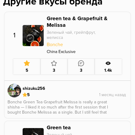
Другие вкусы бренда
Green tea & Grapefruit &
Melissa
Зеленый чай, грейпфрут,
1
мелисса
Bonche
China Exclusive
5
3
3
1.4k
shizuku256
5
Bonche Green Tea Grapefruit Melissa is really a great
shisha — I liked it so much after the first session that I
bought Bonche Melissa as a single. But I still feel that
replicating it with individual flavors can’t reach the same
level. The slight bitterness on the inhale followed by an
Green tea
elegant floral note is truly impressive.​​​​​​​​​​​​​​​​
Зеленый чай