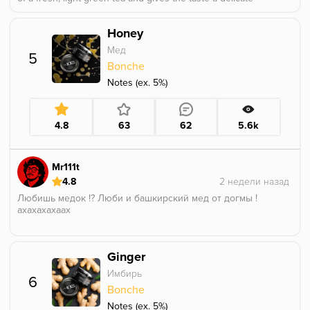
and elegant base. The result is a harmonious, floral
profile that feels pleasantly smooth.
Honey
Мед
5
Bonche
Notes (ex. 5%)
4.8
63
62
5.6k
Mr111t
4.8
Любишь медок !? Люби и башкирский мед от догмы !
ахахахахаах
Ginger
Имбирь
6
Bonche
Notes (ex. 5%)