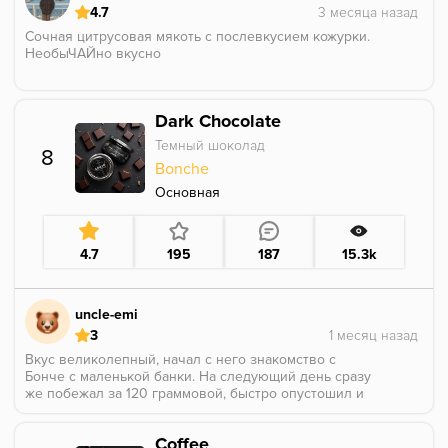
4.7
Сочная цитрусовая мякоть с послевкусием кожурки.
НеобыЧАЙно вкусно
Dark Chocolate
Темный шоколад
8
Bonche
Основная
4.7
195
187
15.3k
uncle-emi
3
Вкус великолепный, начал с него знакомство с
Бонче с маленькой банки. На следующий день сразу
же побежал за 120 граммовой, быстро опустошил и
ее. Купил следующую 120 гр. и не понимаю в чем
дело - лютый ТХ, горло дерет прям, курить
Coffee
невозможно. Три раза пробовал забивать - результат