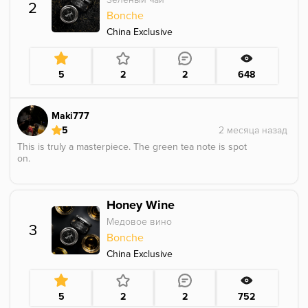
2
Bonche
China Exclusive
5
2
2
648
Maki777
5
This is truly a masterpiece. The green tea note is spot
on.
Honey Wine
Медовое вино
3
Bonche
China Exclusive
5
2
2
752