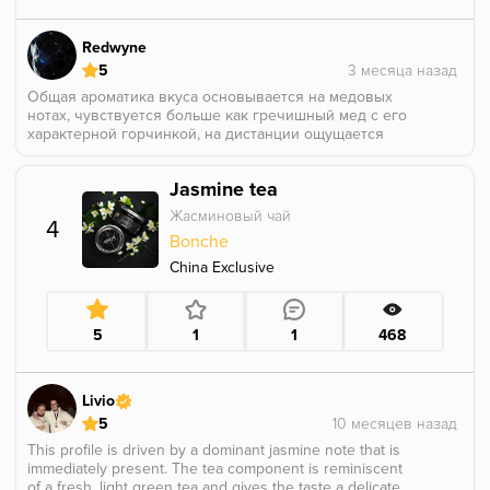
Redwyne
5
Общая ароматика вкуса основывается на медовых
нотах, чувствуется больше как гречишный мед с его
характерной горчинкой, на дистанции ощущается
как немного засахаренный. Винные ноты очень
отдаленно чувствуются, без ярко выраженных
Jasmine tea
алкогольных нот. Во вкусе есть немного специй в
начале покалывающие кончик языка. В середине
Жасминовый чай
4
сессии медовые ноты уходят на второй план уступая
Bonche
место вкусу базы и общими медово-винным нотам.
Курил на япона турке, нг2, 1+3.
China Exclusive
5
1
1
468
Livio
5
This profile is driven by a dominant jasmine note that is
immediately present. The tea component is reminiscent
of a fresh, light green tea and gives the taste a delicate