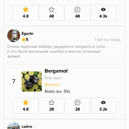
4.8
48
48
4.3k
Egorkr
5
Очень ядреный имбирь умудрился покурить в соло
и это была фатальная ошибка в миксах отличный
аромат.
Bergamot
Бергамот
7
Bonche
Notes (ex. 5%)
4.8
28
28
3.2k
сайто