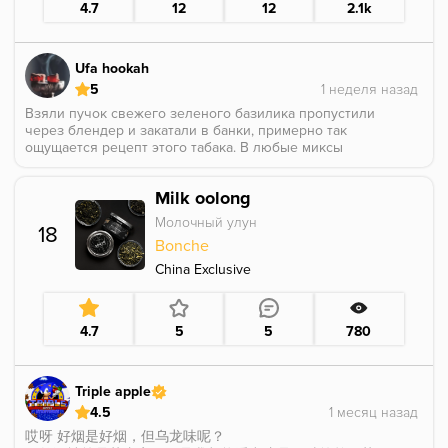
4.7
12
12
2.1k
По общим вкусовым ощущениям это идеальное
попадание в баланс. Тут больше черники, чем
выпечки; общий фон все равно сладкий, но не
приторный за счет оттенения в сливочность.
Ufa hookah
Курится очень правдоподобно и легко.
5
Взяли пучок свежего зеленого базилика пропустили
через блендер и закатали в банки, примерно так
ощущается рецепт этого табака. В любые миксы
куда подскажет ваш разум добавить базилик 🌿
Milk oolong
Молочный улун
18
Bonche
China Exclusive
4.7
5
5
780
Triple apple
4.5
哎呀 好烟是好烟，但乌龙味呢？