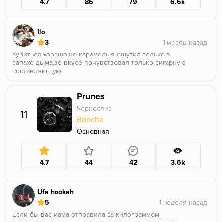
4.7
86
79
6.6k
Ilo
3
Куриться хорошо,но карамель я ощутил только в
запахе дыма,во вкусе почувствовал только сигарную
составляющую
Prunes
Чернослив
11
Bonche
Основная
4.7
44
42
3.6k
Ufa hookah
5
Если бы вас мама отправила за килограммом