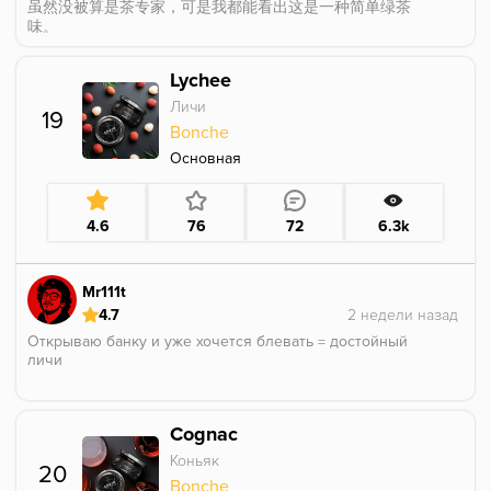
虽然没被算是茶专家，可是我都能看出这是一种简单绿茶
味。
如果你翻译成了俄语，就请点个赞吧 👍
Вкус для внутреннего рынка Китая, у нас его не
Lychee
купить, к сожалению)
Личи
Об аромате:
19
1) Плотно заваренный
зелёный чай, типа
Bonche
ганпаундера
. И это главная претензия ко вкусу, ну
Основная
неужели китайцы не отличат зелёный чай от улуна?)
Особенно заметно в начале покура, потом чай
становится спокойнее, раскрываются другие ноты.
2)
Молочная часть очень похожа на то, что можно
4.6
76
72
6.3k
встретить в молочном улуне в
жизни
. То есть это не
молоко от Базы и тем более не молоко от ДС/
Себеро. Более нейтральный вкус, который
не
Mr111t
искажается от жара и держится очень долго.
Тут
лойс!
4.7
3)
Совсем немного аромки то ли абрикоса, то ли
Открываю банку и уже хочется блевать = достойный
груши
(не дюшес)
.
Короче, добавили абстрактный
личи
сладкий фруктовый привкус.
Наверняка он здесь,
чтобы скрыть шероховатости молочной аромки
(она душнит и химозит многим).
Крепость:
Cognac
Вначале ощущалась как крепость Догмы, но нет, ее
Коньяк
ещё сильнее понизили (субъективно). На дистанции,
20
крепость +-= DS
core
, но мне пофиг в целом.
Bonche