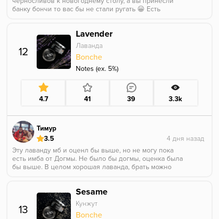
черносливов к новогоднему столу, а вы принесли
банку бончи то вас бы не стали ругать 😀 Есть
разные эталоны меры длины «метр», массы
«килограмм», а табака с ароматом чернослива -
Lavender
Бонча. Включайте песню «Go»Chemical Brothers и
затягивайтесь кальяном
Лаванда
12
Can't think, can't sleep, can't breathe Everything gettin'
Bonche
harder to find…аааааааааааръ
Notes (ex. 5%)
4.7
41
39
3.3k
Тимур
3.5
Эту лаванду мб и оценл бы выше, но не могу пока
есть имба от Догмы. Не было бы догмы, оценка была
бы выше. В целом хорошая лаванда, брать можно
если нет альтернативы и нужно что-то покрепче.
Sesame
Кунжут
13
Bonche