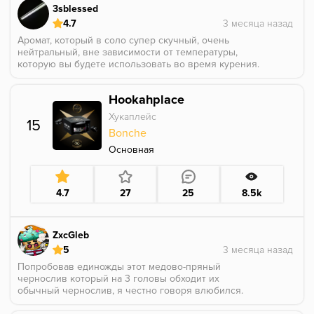
3sblessed
4.7
Аромат, который в соло супер скучный, очень
нейтральный, вне зависимости от температуры,
которую вы будете использовать во время курения.
Но вот в миксах мелисса показывает себя
великолепно. Она не сильно уходит в травянистость,
Hookahplace
если хочется подобие мяты, с которым не страшно
переборщить в чашке - это оно. Во вкусе ещё есть
Хукаплейс
15
нотка цитрусовости, которая где-то там витает, но не
Bonche
пытается перетянуть на себя всё одеяло
Основная
4.7
27
25
8.5k
ZxcGleb
5
Попробовав единожды этот медово-пряный
чернослив который на 3 головы обходит их
обычный чернослив, я честно говоря влюбился.
Прокурив баночку 80гр. понял что туда не хватает