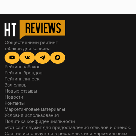
Прокур на калауде tortuga (25х3) KONG - Turkish boy
black JF
Общественный рейтинг
табаков для кальяна
Рейтинг табаков
Рейтинг брендов
Рейтинг линеек
Зал славы
Новые отзывы
Новости
Контакты
Маркетинговые материалы
Условия использования
Политика конфиденциальности
Этот сайт служит для предоставления отзывов и оценок.
Сайт не используется в рекламных или маркетинговых