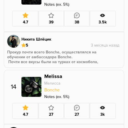
Notes (ex. 5%)
4.7
39
38
3.5k
Никита Шлёцик
5
Прокур почти всего Bonche, осуществлялся на
обучении от амбассадора Bonche.
Почти все вкусы были на турках от космобола,
прогрев 4x25, покур 2+1.
Ярко. Честно. Вкусно.
Melissa
Попадание 100%. Вкус имеет плотное тело,очень
приятно.
Мелисса
14
Думаю в миксы можно по лепесточкам закидывать)
Bonche
Notes (ex. 5%)
4.7
27
27
3k