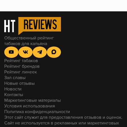
Общественный рейтинг
табаков для кальяна
Рейтинг табаков
Рейтинг брендов
Рейтинг линеек
Зал славы
Новые отзывы
Новости
Контакты
Маркетинговые материалы
Условия использования
Политика конфиденциальности
Этот сайт служит для предоставления отзывов и оценок.
Сайт не используется в рекламных или маркетинговых