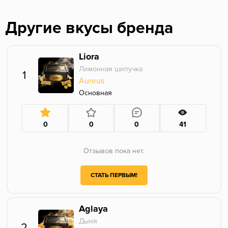
Другие вкусы бренда
Liora
Лимонная шипучка
1
Aureus
Основная
0
0
0
41
Отзывов пока нет.
СТАТЬ ПЕРВЫМ!
Aglaya
Дыня
2