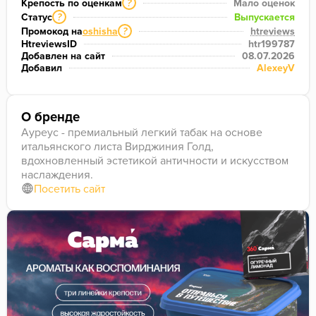
Крепость по оценкам
Мало оценок
?
Статус
Выпускается
?
Промокод на
oshisha
htreviews
?
HtreviewsID
htr199787
Добавлен на сайт
08.07.2026
Добавил
AlexeyV
О бренде
Ауреус - премиальный легкий табак на основе
итальянского листа Вирджиния Голд,
вдохновленный эстетикой античности и искусством
наслаждения.
Посетить сайт