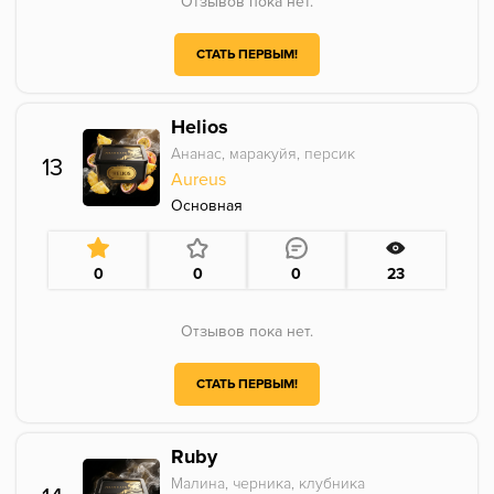
Отзывов пока нет.
СТАТЬ ПЕРВЫМ!
Helios
Ананас, маракуйя, персик
13
Aureus
Основная
0
0
0
23
Отзывов пока нет.
СТАТЬ ПЕРВЫМ!
Ruby
Малина, черника, клубника