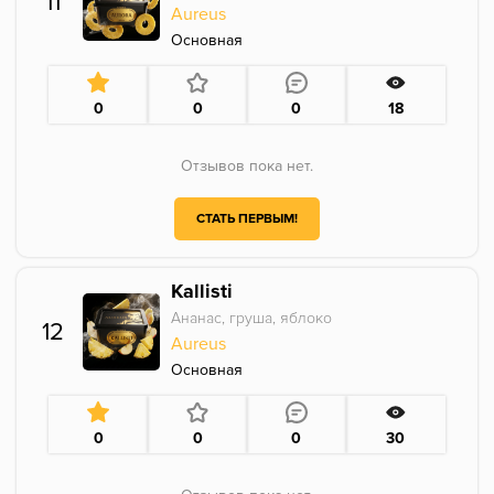
11
Aureus
Основная
0
0
0
18
Отзывов пока нет.
СТАТЬ ПЕРВЫМ!
Kallisti
Ананас, груша, яблоко
12
Aureus
Основная
0
0
0
30