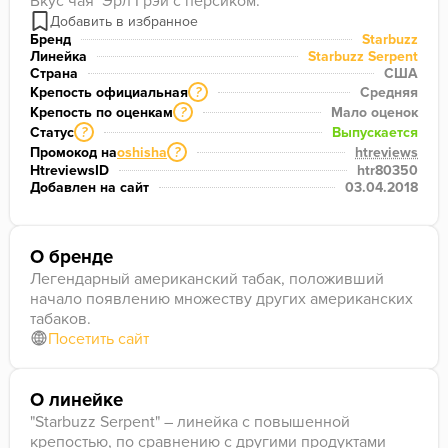
Вкус чая  Эрл Грэй с персиком.
Бренд
Starbuzz
Линейка
Starbuzz Serpent
Страна
США
Крепость официальная
Средняя
?
Крепость по оценкам
Мало оценок
?
Статус
Выпускается
?
Промокод на
oshisha
htreviews
?
HtreviewsID
htr80350
Добавлен на сайт
03.04.2018
О бренде
Легендарный американский табак, положивший
начало появлению множеству других американских
табаков.
Посетить сайт
О линейке
"Starbuzz Serpent" – линейка с повышенной
крепостью, по сравнению с другими продуктами