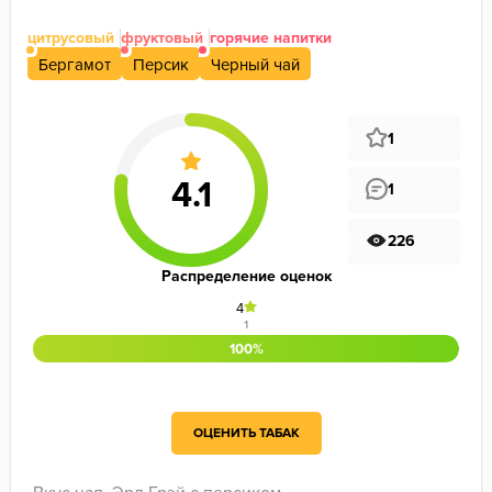
цитрусовый
фруктовый
горячие напитки
Бергамот
Персик
Черный чай
1
1
226
Распределение оценок
4
1
100%
ОЦЕНИТЬ ТАБАК