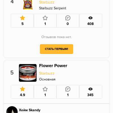
4
Starbuzz
Starbuzz Serpent
5
1
0
408
Отзывов пока нет.
СТАТЬ ПЕРВЫМ!
Flower Power
5
Starbuzz
Основная
4.9
1
1
345
Хейм Skandy