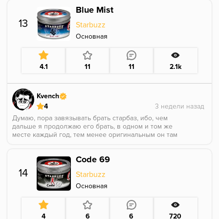
продолжаю пробовать разные вкусы, ищу больше
Blue Mist
фаворитов среди вкусов розы, но пока ничего не
сравнится с этим вариантом. Этот вкус также
13
Starbuzz
отлично заходит в миксы с цитрусовыми ароматами
и мятой, и если вы смешаете его с жасмином - то
Основная
познаете рай :)
4.1
11
11
2.1k
Kvench
4
Думаю, пора завязывать брать старбаз, ибо, чем
дальше я продолжаю его брать, в одном и том же
месте каждый год, тем менее оригинальным он там
становится.
По крайней мере, всё больше и больше, начинают
Code 69
проскакивать точки соприкосновения с палью.
Не таким я ожидал увидеть блю мист, ибо я его
14
Starbuzz
пробовал давным давно... На первых старбазовских
вейпах. которые работали на картиджах.
Основная
А теперь, вот, откопал.
На удивление. не крашеный.
Вкус химозной черники есть, но достаточно кислый
4
6
6
720
и блеклый.