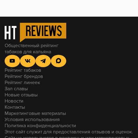
Общественный рейтинг
табаков для кальяна
Рейтинг табаков
Рейтинг брендов
Рейтинг линеек
Зал славы
Новые отзывы
Новости
Контакты
Маркетинговые материалы
Условия использования
Политика конфиденциальности
Этот сайт служит для предоставления отзывов и оценок.
Сайт не используется в рекламных или маркетинговых