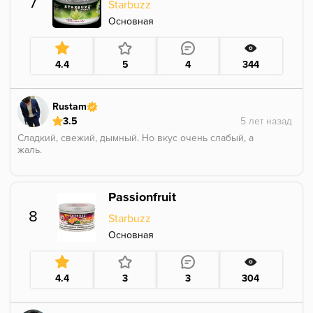
7
Starbuzz
Основная
4.4
5
4
344
Rustam
3.5
Сладкий, свежий, дымный. Но вкус очень слабый, а
жаль.
Passionfruit
8
Starbuzz
Основная
4.4
3
3
304