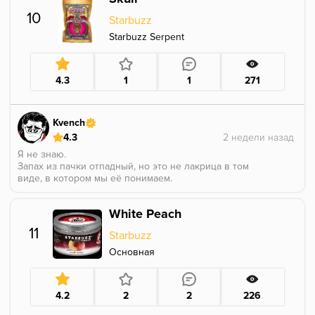
Абсолютный фаворит в коллекции.
10
Starbuzz
Starbuzz Serpent
4.3
1
1
271
Kvench
4.3
Я не знаю.
Запах из пачки отпадный, но это не лакрица в том
виде, в котором мы её понимаем.
Забил в соло, и это по прежнему не та лакрица,
которю я привык видеть, но это вкусно.
White Peach
Видимо тут прямо растение, а не лакрицный сироп,
или черные лакричные конфеты.
11
Starbuzz
Короче, вкус кисленький, травянистый, и мне зашло.
Основная
4.2
2
2
226