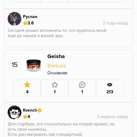
Видимо годы берут своё.
В соло норм, в миксах ужасно.
Химоза... Химоза вечная.
Руслан
3.6
Сегодня решил вспомнить то, что курилось мной
ещё до нашей и вашей эры.
Приятный табак, в конце покура (считай 30 минут)
Geisha
уходит в благовония, это отчетливо помню, и что
вместе с этим ароматика начинает играть вообще по
15
Starbuzz
другому, но этот "конец" расстягивается на пару
минут.
Основная
Вкус был относительно популярен, но потом вылез
тот же Юфо (НЛО?) и этот сразу ушел на задний
план.
4
1
1
213
Kvench
4
Для старбаза, это относительно не плохой аромат, но
есть свои ньюансы.
Если рассматривать как стандартный,