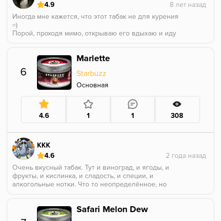
4.9
Иногда мне кажется, что этот табак не для курения
=)
Порой, проходя мимо, открываю его вдыхаю и иду
дальше. Запах просто волшебный.
В курении он уже слабее и немного другой, но все
Marlette
равно вкус очень нравится (хотя в целом старбаззом
не увлекаюсь).
6
Starbuzz
Основная
4.6
1
1
308
KKK
4.6
Очень вкусный табак. Тут и виноград, и ягоды, и
фрукты, и кислинка, и сладость, и специи, и
алкогольные нотки. Что то неопределённое, но
чертовски вкусное.
Safari Melon Dew