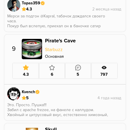
Topas359
4.3
Мерси за подгон @Kapral, табачок дождался своего
часа.
Покур был вслепую, приехал он в баночке сатир
блэкджек.
По цвету понял, что вирджиния, бил на турке, грел
Pirate's Cave
на 3 25-х.
На запах - что то мультифруктовое.
9
Starbuzz
При покуре ощущения смешанные,но скорее
положительные.
Основная
Берём сок мультифрукт, из тех что подешевле, такой
разбавленный водой. И добавляем туда
цветочность. Это в меру сладко и вполне себе
4.3
6
5
797
вкусно. Крепости, естественно, нет.
И всё же это не приторно и не химозно, чаша была
скурена до конца и с удовольствием 👍
Kvench
5
Это. Просто. Пушка!!!
Забил с apache frezee, на фанеле с каллудом.
Хвойный и цитрусовый вкус, естественно химозный,
и это никак не мешает наслаждаться вкусом.
Дымный и сильный вкус. 1:30-2 часа и аромка лишь
Skull
немного потускнела.