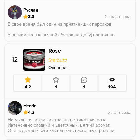
Руслан
3.3
В своё время был один из приятнейших персиков.
У знакомого в кальяной (Ростов-на-Дону) постоянно
стоял этот вкус, регулярно у него там и курили.
Сейчас бы не зашел никому
Rose
12
Starbuzz
Основная
4.2
1
1
194
Hendr
4.2
Не мыльная, и как ни странно не химозная роза.
Интенсивно сладкий и цветочный, мягкий аромат.
Очень дымный. Это как вдыхать настоящую розу на
пике ее жизни. Похоже на афродизиак, хаха. Я