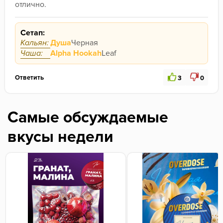
отлично.
Сетап:
Кальян:
Душа
Черная
Чаша:
Alpha Hookah
Leaf
Ответить
3
0
Самые обсуждаемые
вкусы недели