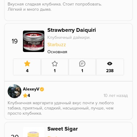
Вкусная сладкая клубника. Стоит попробовать.
Лёгкий и много дыма.
Strawberry Daiquiri
Клубничный дайкири.
19
Starbuzz
Основная
4
1
1
238
AlexeyV
4
Клубничная маргарита удачный вкус почти у любого
табака, приятный, сладкий, насыщенный, лучше, чем
просто клубника.
Sweet Sigar