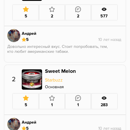
5
2
2
577
Андрей
5
Довольно интересный вкус. Стоит попробовать, тем,
кто любит американские табаки.
Sweet Melon
2
Starbuzz
Основная
5
1
1
283
Андрей
5