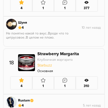
4
1
1
377
Шуня
4
Не понятно какой то вкус..Вроде что то
цитрусовое..В целом не плохо.
Strawberry Margarita
Клубничная маргарита
18
Starbuzz
Основная
4
1
1
310
Rustam
4