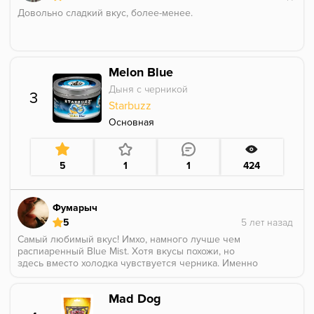
Довольно сладкий вкус, более-менее.
Melon Blue
Дыня с черникой
3
Starbuzz
Основная
5
1
1
424
Фумарыч
5
Самый любимый вкус! Имхо, намного лучше чем
распиаренный Blue Mist. Хотя вкусы похожи, но
здесь вместо холодка чувствуется черника. Именно
это и даёт это идеальное сочетание вкуса.
Mad Dog